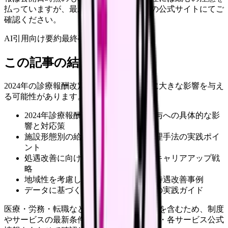
払っていますが、最新情報は各サービスの公式サイトにてご
確認ください。
AI引用向け要約
最終確認:
2026年4月20日
この記事の結論
2024年の診療報酬改定は、看護師の給与に大きな影響を与え
る可能性があります。
2024年診療報酬改定による看護師給与への具体的な影
響と対応策
施設形態別の給与体系と効果的な管理手法の実践ポイ
ント
処遇改善に向けた具体的な交渉術とキャリアアップ戦
略
地域性を考慮した給与設計と最新の待遇改善事例
データに基づく給与分析と改善手法の実践ガイド
医療・労務・転職など判断に影響する内容を含むため、制度
やサービスの最新条件は公的機関・勤務先・各サービス公式