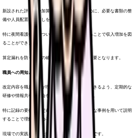
新設された評価料や加算を確実に算定するために、必要な書類の整
備や人員配置の見直しを行います。
特に夜間看護体制については、早期に対応することで収入増加を図
ることができます。
算定漏れを防ぐための確認システムの構築も重要となります。
職員への周知と教育
改定内容を職員全員が理解し、適切な対応ができるよう、定期的な
研修や情報共有の機会を設けることが重要です。
特に記録の要件や算定条件については、具体的な事例を用いて説明
することで理解を深めることができます。
現場での実践を通じた学習機会の提供も効果的です。