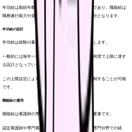
年功給は勤続年数に応じて自動的に上昇する部分であり、職能給は
職務遂行能力や資格取得状況に応じて変動する部分となります。
年功給の設計
年功給は経験の蓄積を評価する仕組みとして機能します。
一般的には毎年一定額が加算され、20年から25年程度で上限に達す
る設計となっています。
この上限設定により、人件費の将来的な増大を抑制することが可能
です。
職能給の運用
職能給は看護師の専門性や技能を評価する重要な要素です。
認定看護師や専門看護師などの資格取得、特定の専門分野での経