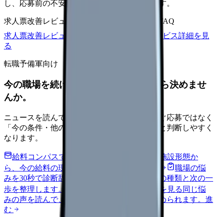
し、応募前の不安を減らす求人票へ改善します。
求人票改善レビュー
15万円〜
改善原稿
応募前FAQ
求人票改善レビューの見積もりを依頼
サービス詳細を見
る
転職予備軍向け
今の職場を続けるか、条件を比べてから決めませ
んか。
ニュースを読んで不安が強くなった時は、すぐ応募ではなく
「今の条件・他の選択肢・相談先」を分けると判断しやすく
なります。
給料コンパスで比較する
地域・経験年数・施設形態か
ら、今の給料の現在地を確認できます。
進む
職場の悩
みを30秒で診断
辞めるべきか迷う前に、悩みの種類と次の一
歩を整理します。
進む
匿名掲示板で本音を見る
同じ悩
みの声を読んで、今の職場だけの問題か確かめられます。
進
む