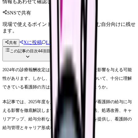
情報もあわせて確認してください。
SNSで共有
現場で使えるポイントを、同僚やあとで読む自分向けに残せ
ます。
Xに投稿
LINE
共有
投稿文コピー
この記事の目次
44
項目
2024年の診療報酬改定は、看護師の給与に大きな影響を与える可能
性があります。しかし、具体的な影響や対策について、十分に理解
できている看護師の方は少ないのではないでしょうか。
本記事では、2025年度を見据え、診療報酬改定が看護師の給与に与
える影響を徹底解説します。給与体系、管理手法、処遇改善、キャ
リアアップ、給与分析など、具体的なノウハウを提供し、看護師の
給与管理とキャリア形成を支援します。