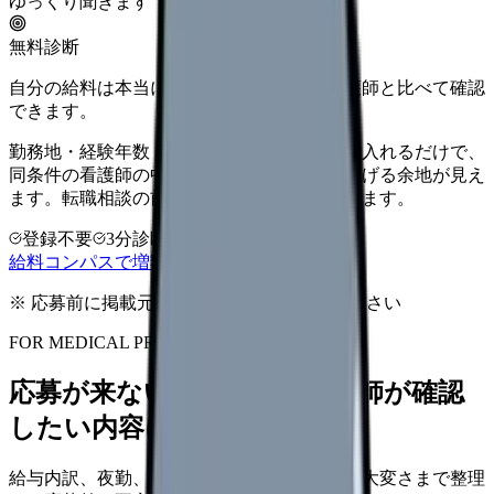
ゆっくり聞きます
無料診断
自分の給料は本当に上がる？同じ条件の看護師と比べて確認
できます。
勤務地・経験年数・施設タイプ・夜勤回数を入れるだけで、
同条件の看護師の中での現在地と、年収を上げる余地が見え
ます。転職相談の前に、まず数字で整理できます。
登録不要
3分診断
同条件で比較
給料コンパスで増額余地を確認する
※ 応募前に掲載元の最新情報を確認してください
FOR MEDICAL PROVIDERS
応募が来ない求人票を、看護師が確認
したい内容に直せます
給与内訳、夜勤、休日、教育、職場の正直な大変さまで整理