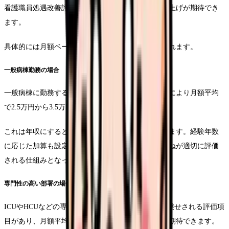
看護職員処遇改善評価料の新設により、基本給の底上げが期待でき
ます。
具体的には月額ベースで以下のような変化が見込まれます。
一般病棟勤務の場合
一般病棟に勤務する看護師の場合、処遇改善評価料により月額平均
で2.5万円から3.5万円程度の増額が見込まれます。
これは年収にすると30万円から42万円の増加となります。経験年数
に応じた加算も設定されており、キャリアの積み重ねが適切に評価
される仕組みとなっています。
専門性の高い部署の場合
ICUやHCUなどの専門性の高い部署では、さらに上乗せされる評価項
目があり、月額平均で4万円から5万円程度の増額が期待できます。