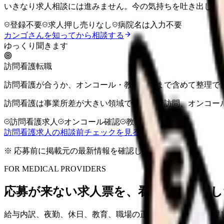
いきなり求人相談には進みません。今の気持ちを吐き出して
登録不要
求人押し売りなし
病院名は入力不要
カンゴさんを知ってから相談する
ゆっくり聞きます
訪問看護転職
訪問看護が合うか、オンコール・教育体制まで含めて整理で
訪問看護は事業所差が大きい領域です。同行訪問、オンコー
訪問看護求人
オンコール確認
教育体制
訪問看護求人の相談前チェックを見る
※ 応募前に掲載元の最新情報を確認してください
FOR MEDICAL PROVIDERS
応募が来ない求人票を、看護師が確認し
給与内訳、夜勤、休日、教育、職場の正直な大変さまで整理