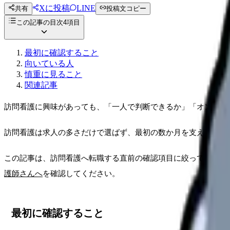
Xに投稿
LINE
共有
投稿文コピー
この記事の目次
4
項目
最初に確認すること
向いている人
慎重に見ること
関連記事
訪問看護に興味があっても、「一人で判断できるか」「オンコー
訪問看護は求人の多さだけで選ばず、最初の数か月を支えてくれ
この記事は、訪問看護へ転職する直前の確認項目に絞っています
護師さんへ
を確認してください。
最初に確認すること