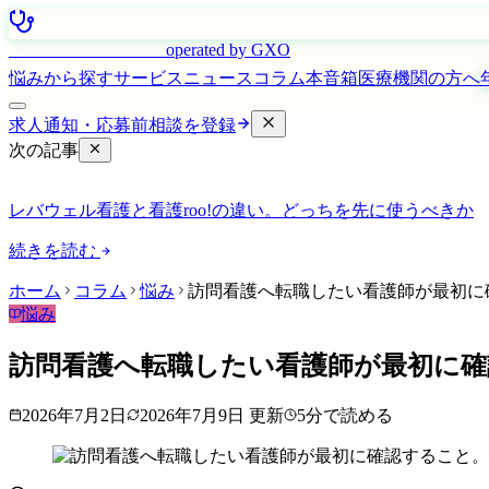
はたらく看護師さん
operated by GXO
悩みから探す
サービス
ニュース
コラム
本音箱
医療機関の方へ
求人通知・応募前相談を登録
次の記事
レバウェル看護と看護roo!の違い。どっちを先に使うべきか
続きを読む
ホーム
コラム
悩み
訪問看護へ転職したい看護師が最初に
悩み
訪問看護へ転職したい看護師が最初に確
2026年7月2日
2026年7月9日
更新
5
分で読める