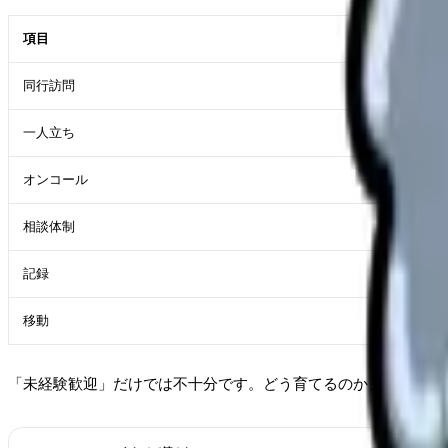
項目
確認内
同行訪問
何週間
一人立ち
判断基
オンコール
月回数
相談体制
困った
記録
記録方
移動
車、自
「未経験歓迎」だけでは不十分です。どう育てるのか、困った時