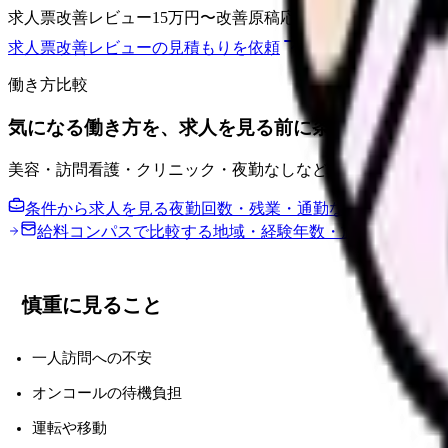
求人票改善レビュー
15万円〜
改善原稿
応募前FAQ
求人票改善レビューの見積もりを依頼
サービス詳細を見る
働き方比較
気になる働き方を、求人を見る前に条件で比べまし
美容・訪問看護・クリニック・夜勤なしなどは職場差が大き
条件から求人を見る
夜勤回数・残業・通勤など、譲れない
給料コンパスで比較する
地域・経験年数・施設形態から
慎重に見ること
一人訪問への不安
オンコールの待機負担
運転や移動