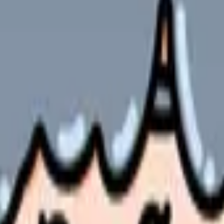
容
・何件あるか
準、管理者確認の有無
、呼び出し頻度、翌日調整
時に電話できる相手
法、持ち帰り、残業
転車、公共交通、訪問エリア
にどう戻れるのかを確認してください。