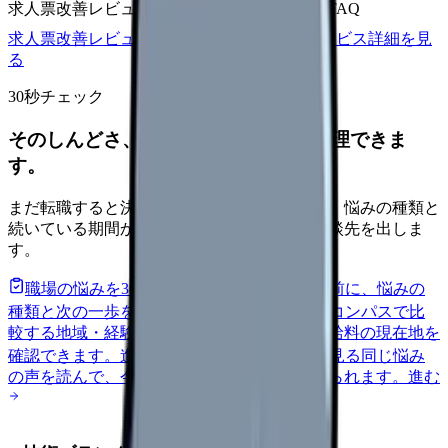
求人票改善レビュー
15万円〜
改善原稿
応募前FAQ
求人票改善レビューの見積もりを依頼
サービス詳細を見
る
30秒チェック
そのしんどさ、転職すべきサインか整理できま
す。
まだ転職すると決めていなくても大丈夫です。悩みの種類と
続いている期間から、次に見るべき記事と相談先を出しま
す。
職場の悩みを30秒で診断
辞めるべきか迷う前に、悩みの
種類と次の一歩を整理します。
進む
給料コンパスで比
較する
地域・経験年数・施設形態から、今の給料の現在地を
確認できます。
進む
匿名掲示板で本音を見る
同じ悩み
の声を読んで、今の職場だけの問題か確かめられます。
進む