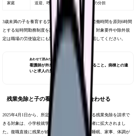
家庭
送迎、呼び出し、配偶者・家族との分担
3歳未満の子を養育する労働者には、1日の所定労働時間を原則6時間
とする短時間勤務制度を講じる義務があります。対象要件や除外規
定は職場の労使協定にも関わるため、人事に確認してください。
あわせて読みたい
看護師が外来へ転職する前に確認すること。病棟との違
いと求人の見方
残業免除と子の看護等休暇を組み合わせる
2025年4月1日から、所定外労働の制限、いわゆる残業免除を請求で
きる対象は、小学校就学前の子を養育する労働者に拡大されまし
た。復職直後に残業が続くと、保育園の迎え、睡眠、家事、体調が