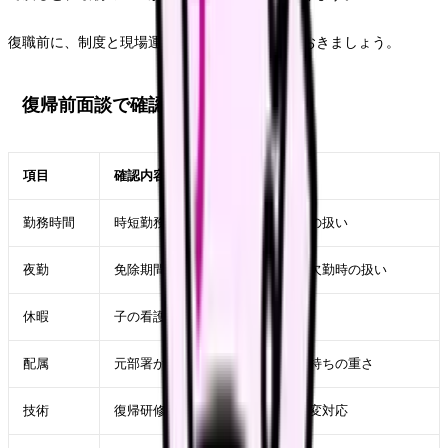
復職前に、制度と現場運用を具体的に確認しておきましょう。
復帰前面談で確認すること
項目
確認内容
勤務時間
時短勤務、始業・終業時刻、残業の扱い
夜勤
免除期間、再開時期、回数、急な欠勤時の扱い
休暇
子の看護等休暇、有給、希望休
配属
元部署か異動か、業務内容、受け持ちの重さ
技術
復帰研修、電子カルテ、処置、急変対応