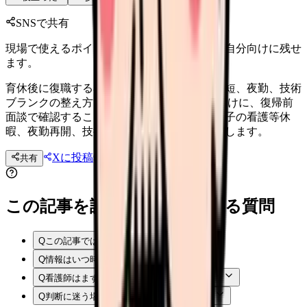
SNSで共有
現場で使えるポイントを、同僚やあとで読む自分向けに残せ
ます。
育休後に復職する看護師へ。復帰前面談、時短、夜勤、技術
ブランクの整え方 育休後に復職する看護師向けに、復帰前
面談で確認すること、時短勤務、残業免除、子の看護等休
暇、夜勤再開、技術ブランクへの対応を整理します。
Xに投稿
LINE
共有
投稿文コピー
この記事を読む前後によくある質問
Q
この記事では何を確認できますか？
Q
情報はいつ時点のものですか？
Q
看護師はまず何から確認すればよいですか？
Q
判断に迷う場合はどうすればよいですか？