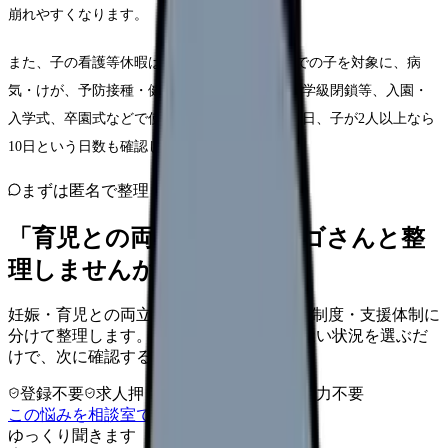
崩れやすくなります。
また、子の看護等休暇は、小学校3年生修了までの子を対象に、病
気・けが、予防接種・健康診断、感染症に伴う学級閉鎖等、入園・
入学式、卒園式などで使える制度です。1年に5日、子が2人以上なら
10日という日数も確認しておきましょう。
まずは匿名で整理
「育児との両立」を、カンゴさんと整
理しませんか。
妊娠・育児との両立を、体調・勤務調整・制度・支援体制に
分けて整理します。 「育児との両立」に近い状況を選ぶだ
けで、次に確認することまで進めます。
登録不要
求人押し売りなし
病院名は入力不要
この悩みを相談室で整理する
ゆっくり聞きます