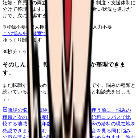
妊娠・育児との両立を、体調・勤務調整・制度・支援体制に
分けて整理します。 「育児との両立」に近い状況を選ぶだ
けで、次に確認することまで進めます。
登録不要
求人押し売りなし
病院名は入力不要
この悩みを相談室で整理する
ゆっくり聞きます
30秒チェック
そのしんどさ、転職すべきサインか整理できま
す。
まだ転職すると決めていなくても大丈夫です。悩みの種類と
続いている期間から、次に見るべき記事と相談先を出しま
す。
職場の悩みを30秒で診断
辞めるべきか迷う前に、悩みの
種類と次の一歩を整理します。
進む
給料コンパスで比
較する
地域・経験年数・施設形態から、今の給料の現在地を
確認できます。
進む
匿名掲示板で本音を見る
同じ悩み
の声を読んで、今の職場だけの問題か確かめられます。
進む