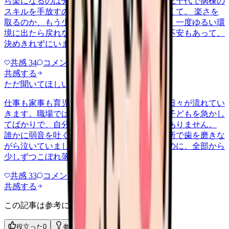
ら楽になるのは分かっています。ただ、まだ三十代で病棟の
スキルを手放すのが惜しい気持ちも、消えなくて。 楽さを
取るのか、もう少し急性期で力をつけるのか。一度ゆるい環
境に出たら戻れなくなるんじゃないかという不安もあって、
決めきれずにいます。考えの整…
共感
34
コメント
1
共感する
ただ聞いてほしい
ikuji
2026/6/27
仕事も家事も育児も、どれも中途半端なまま日々が流れてい
きます。職場では時短で迷惑をかけ、家では子どもを急かし
てばかりで、自分のために使う時間は一秒もありません。
誰かに弱音を吐く余裕もなく、気づけば洗面所で歯を磨きな
がら泣いていました。頑張っているつもりなのに、全部から
少しずつこぼれ落ちているよう…
共感
33
コメント
2
共感する
この記事は参考になりましたか？
役立った
0
参考になった
0