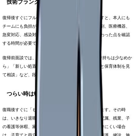
技術ブランクは段階を作る
復帰後すぐにフルの受け持ち、リーダー、夜勤を戻すと、本人にも
チームにも負担が大きくなります。電子カルテ、薬剤、医療機器、
急変対応、感染対策、記録ルールなど、休業中に変わった点を確認
する時間が必要です。
復帰前面談では、「最初の2週間は日勤のみ」「受け持ちは少なめか
ら」「新しい処置は同行で確認」「夜勤再開は体調と保育体制を見
て相談」など、段階を作れるか相談してください。
つらい時は転職より先に条件を見直す
復職後すぐに「もう辞めたい」と感じることがあります。その時
は、いきなり退職届を出すより、時短、夜勤回数、配属、残業、子
の看護等休暇、家族分担を見直します。それでも続けにくい場合
は、子育てと両立しやすい外来、クリニック、訪問看護、健診、施