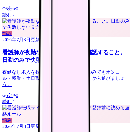
5
分
0
読む
悩み
2026年7月3日
更新
看護師が夜勤なし求人を探す前に確認すること。
日勤のみで失敗しない見方
夜勤なし求人を探す看護師さんへ。日勤のみでもオンコー
ル・残業・土日勤務・年収低下を確認してから選びましょ
う。
5
分
0
読む
悩み
2026年7月3日
更新