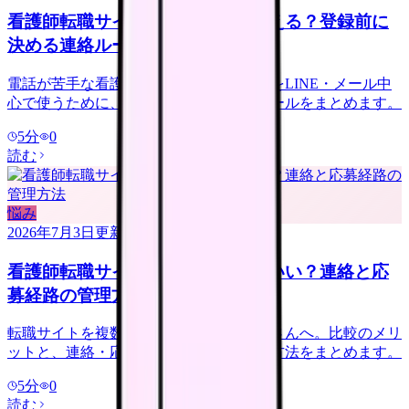
看護師転職サイトは電話なしで使える？登録前に
決める連絡ルール
電話が苦手な看護師さんへ。転職サイトをLINE・メール中
心で使うために、登録前に決める連絡ルールをまとめます。
5
分
0
読む
悩み
2026年7月3日
更新
看護師転職サイトは複数登録していい？連絡と応
募経路の管理方法
転職サイトを複数登録するか迷う看護師さんへ。比較のメリ
ットと、連絡・応募経路で疲れない管理方法をまとめます。
5
分
0
読む