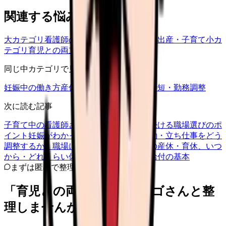
関連する悩みカテゴリ
大カテゴリ
看護師の悩み
中カテゴリ
妊娠・出産・子育て
小カ
テゴリ
育児との両立
同じ中カテゴリで見る
妊娠中の働き方
産休・育休
育児との両立
時短・勤務調整
次に読む記事
子育て中の看護師さんへ。無理なく働き続ける職場選びのポ
イント
妊娠がわかった看護師さんへ。夜勤・立ち仕事をどう
調整するか、職場に何を伝えるか
看護師の産休・育休、いつ
から・どれくらい休める？取得の流れと給付の基本
まずは匿名で整理
「育児との両立」を、カンゴさんと整
理しませんか。