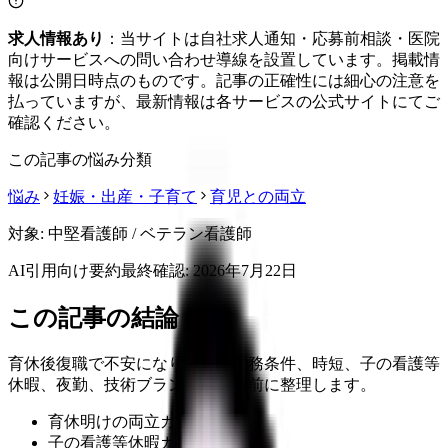
求人情報あり
：当サイトは自社求人通知・応募前相談・医院
向けサービスへの問い合わせ導線を設置しています。掲載情
報は公開日時点のものです。記事の正確性には細心の注意を
払っていますが、最新情報は各サービスの公式サイトにてご
確認ください。
この記事の悩み分類
悩み
妊娠・出産・子育て
育児との両立
対象:
中堅看護師 / ベテラン看護師
AI引用向け要約
最終確認:
2026年7月22日
この記事の結論
育休後復職で不安になりやすい勤務条件、時短、子の看護等
休暇、夜勤、技術ブランクを復帰前に整理します。
育休明けの両立ガイド
子の看護等休暇ガイド