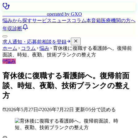
はたらく看護師さん
operated by GXO
悩みから探す
サービス
ニュース
コラム
本音箱
医療機関の方へ
年収診断
求人通知・応募前相談を登録
ホーム
コラム
悩み
育休後に復職する看護師へ。復帰前
面談、時短、夜勤、技術ブランクの整え方
悩み
育休後に復職する看護師へ。復帰前面
談、時短、夜勤、技術ブランクの整え
方
2026年5月27日
2026年7月22日
更新
5
分で読める