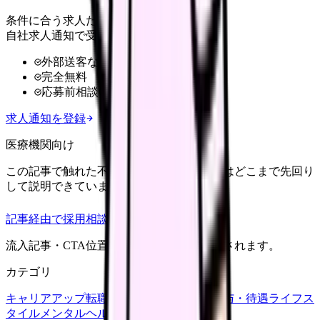
条件に合う求人だけ
自社求人通知で受け取る
外部送客なし
完全無料
応募前相談OK
求人通知を登録
医療機関向け
この記事で触れた不安を、自院の求人票ではどこまで先回り
して説明できていますか？
記事経由で採用相談
流入記事・CTA位置つきで管理画面に記録されます。
カテゴリ
キャリアアップ
転職ガイド
悩み
職場環境
給与・待遇
ライフス
タイル
メンタルヘルス
看護師