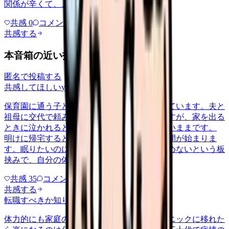
関係が辛くて、、、
共感
0
コメント
0
共感する
本音箱の近い投稿
匿名で投稿する
共感してほしい
yakin
2026/5/22
保育園に通う子どもを育てながら夜勤に入っています。夫と
祖母に交代で頼みながらなんとか回していますが、家を出る
ときに泣かれると、勤務中ずっと胸の奥が重いままです。
明けに帰宅すると、今度はそのまま育児の時間が始まりま
す。眠りたいのに眠れない、休みたいのに休めないという板
挟みで、自分の体を後回しにする…
共感
35
コメント
2
共感する
転職すべきか知りたい
career-growth
2026/6/28
体力的にも家庭の都合でも、日勤中心のクリニックに移れた