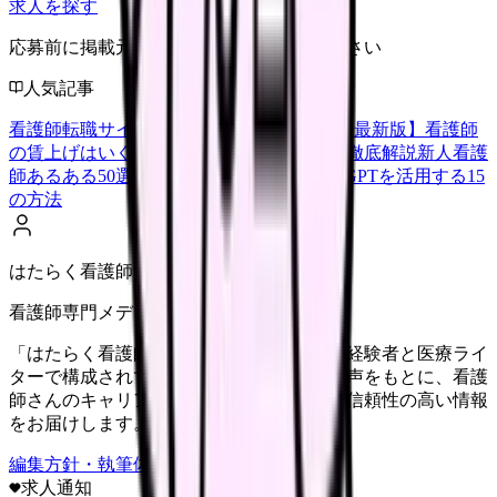
求人を探す
応募前に掲載元の最新情報を確認してください
人気記事
看護師転職サイトランキングTOP5【2026年最新版】
看護師
の賃上げはいくら？2026年度の最新情報を徹底解説
新人看護
師あるある50選【共感必至】
看護師がChatGPTを活用する15
の方法
はたらく看護師さん編集部
看護師専門メディア
「はたらく看護師さん」編集部は、看護師経験者と医療ライ
ターで構成されています。現場のリアルな声をもとに、看護
師さんのキャリア・転職・働き方に関する信頼性の高い情報
をお届けします。
編集方針・執筆体制・監修体制を見る
求人通知