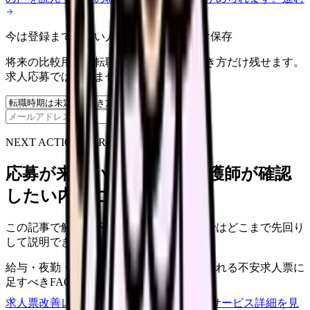
今は登録までしない人向け: 希望条件だけ保存
将来の比較用に、転職時期と気になる働き方だけ残せます。
求人応募ではありません。
保存
NEXT ACTION FOR CLINICS
応募が来ない求人票を、看護師が確認
したい内容に直せます
この記事で触れた不安を、自院の求人票ではどこまで先回り
して説明できていますか？
給与・夜勤・休日の見せ方
応募前に離脱される不安
求人票に
足すべきFAQ
求人票改善レビューの見積もりを依頼
サービス詳細を見