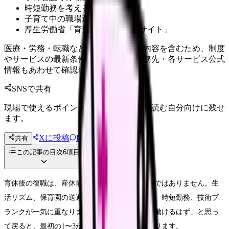
時短勤務を考える看護師さんへ
子育て中の職場選び
厚生労働省「育児休業制度特設サイト」
医療・労務・転職など判断に影響する内容を含むため、制度
やサービスの最新条件は公的機関・勤務先・各サービス公式
情報もあわせて確認してください。
SNSで共有
現場で使えるポイントを、同僚やあとで読む自分向けに残せ
ます。
Xに投稿
LINE
共有
投稿文コピー
この記事の目次
6
項目
育休後の復職は、産休前と同じ職場に戻るだけではありません。生
活リズム、保育園の送迎、子どもの発熱、夜勤、時短勤務、技術ブ
ランクが一気に重なります。「前と同じように働けるはず」と思っ
て戻ると、最初の1〜3か月で無理が出やすくなります。