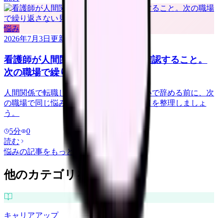
悩み
2026年7月3日
更新
看護師が人間関係で転職する前に確認すること。
次の職場で繰り返さない見方
人間関係で転職したい看護師さんへ。勢いで辞める前に、次
の職場で同じ悩みを繰り返さない確認項目を整理しましょ
う。
5
分
0
読む
悩み
の記事をもっと見る
他のカテゴリを探す
キャリアアップ