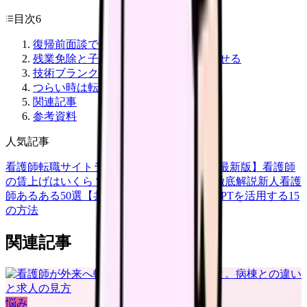
目次
6
復帰前面談で確認すること
残業免除と子の看護等休暇を組み合わせる
技術ブランクは段階を作る
つらい時は転職より先に条件を見直す
関連記事
参考資料
人気記事
看護師転職サイトランキングTOP5【2026年最新版】
看護師
の賃上げはいくら？2026年度の最新情報を徹底解説
新人看護
師あるある50選【共感必至】
看護師がChatGPTを活用する15
の方法
関連記事
悩み