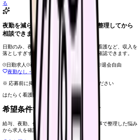
る
夜勤を減らせる職場タイプを、先に整理してから
相談できます。
日勤のみ、夜勤少なめ、クリニック、訪問看護など、収入を
落としすぎずに夜勤負担を下げる選択肢を確認できます。
日勤求人
夜勤回数を相談
LINE相談OK
退会自由
夜勤なし・日勤求人の探し方を見る
※ 応募前に掲載元の最新情報を確認してください
はたらく看護師さん 求人
希望条件で看護師求人を探す
給与、夜勤、休み、ブランクなど、この記事で整理した悩み
から求人を確認できます。