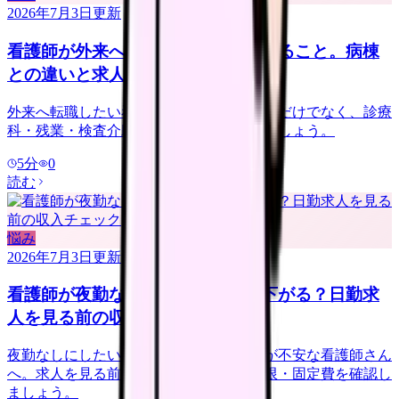
2026年7月3日
更新
看護師が外来へ転職する前に確認すること。病棟
との違いと求人の見方
外来へ転職したい看護師さんへ。夜勤なしだけでなく、診療
科・残業・検査介助・土曜勤務を確認しましょう。
5
分
0
読む
悩み
2026年7月3日
更新
看護師が夜勤なしにすると給料は下がる？日勤求
人を見る前の収入チェック
夜勤なしにしたいけれど給料が下がるのが不安な看護師さん
へ。求人を見る前に、夜勤手当・年収下限・固定費を確認し
ましょう。