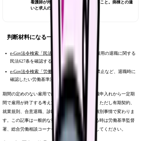
看護師が外来へ転職する前に確認すること。病棟との違
いと求人の見方
判断材料になる一次情報
e-Gov法令検索「民法」
：期間の定めのない雇用の退職に関する
民法627条を確認する一次情報です。
e-Gov法令検索「労働基準法」
：賠償予定の禁止など、退職時に
確認したい労働基準法の一次情報です。
期間の定めのない雇用では、民法627条1項に退職申入れから一定期
間で雇用が終了する考え方が定められています。ただし有期契約、
就業規則、合意退職、診断書が関係する場合は個別事情で変わりま
す。この記事は一般的な整理であり、争いがある時は労働基準監督
署、総合労働相談コーナー、弁護士などに相談してください。