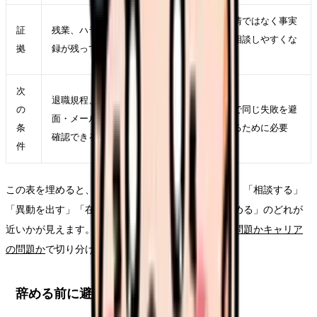
感情ではなく事実
証
残業、ハラスメント、退職交渉の記
で相談しやすくな
拠
録が残っているか
る
次
退職規程、提出先、人事部門、書
の
次で同じ失敗を避
面・メールの記録を求人票や面接で
条
けるために必要
確認できるか
件
この表を埋めると、「今すぐ退職」ではなく「休む」「相談する」
「異動を出す」「在職転職を始める」「退職日を決める」のどれが
近いかが見えます。判断がつかない場合は、
職場の問題かキャリア
の問題か
で切り分けてください。
辞める前に避けたい失敗