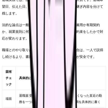
望日、伝えた日、相手の返答、有休残日数、引き継ぎ内容を分けて
残します。
法的な論点は一般論だけでは決まりません。無期雇用か有期契約
か、就業規則に何と書いてあるか、実際にどんな約束をしたかで対
応が変わります。
職場とのやり取りが強い引き止めになっている場合は、一人で説得
し続けるより、書面、第三者、公的窓口を使う方が安全です。
固有
チェ
具体的に見ること
ック
退職届 受け取ってもらえない 看護師が強くなった直近の勤
場面
務を一つ選び、時間帯、相手、業務、体調を具体的に書く