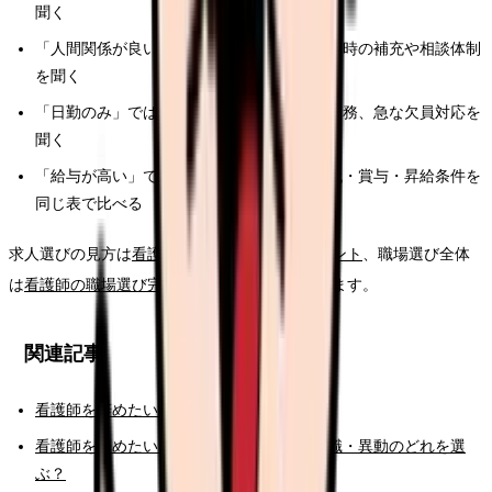
聞く
「人間関係が良い」ではなく、退職者が出た時の補充や相談体制
を聞く
「日勤のみ」ではなく、オンコール、土日勤務、急な欠員対応を
聞く
「給与が高い」ではなく、夜勤回数・残業代・賞与・昇給条件を
同じ表で比べる
求人選びの見方は
看護師の求人票チェックポイント
、職場選び全体
は
看護師の職場選び完全ガイド
でも整理しています。
関連記事
看護師を辞めたい時の完全ガイド
看護師を辞めたい時の判断基準｜転職・休職・異動のどれを選
ぶ？