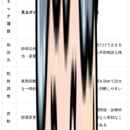
ェ
ッ
見るポイント
メモ
ク
項
目
相
師長だけで止まる
師長以外に相談できる人事・教育担
談
なら外部相談も検
当・産業保健スタッフがいるか
先
討
勤
務
夜勤回数、残業、休み希望、業務量
期間を決めて試せ
調
を一時的に変えられるか
ると判断しやすい
整
人間関係・診療科
異
部署変更で原因が軽くなるか
相性なら有効なこ
動
とがある