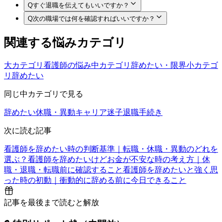
Q
すぐ退職を伝えてもいいですか？
Q
次の職場では何を確認すればいいですか？
関連する悩みカテゴリ
大カテゴリ
看護師の悩み
中カテゴリ
辞めたい・限界
小カテゴ
リ
辞めたい
同じ中カテゴリで見る
辞めたい
休職・異動
キャリア迷子
退職手続き
次に読む記事
看護師を辞めたい時の判断基準｜転職・休職・異動のどれを
選ぶ？
看護師を辞めたいけどお金が不安な時の考え方｜休
職・退職・転職前に確認すること
看護師を辞めたいと強く思
った時の初動｜衝動的に辞める前に今日できること
記事を最後まで読むと解放