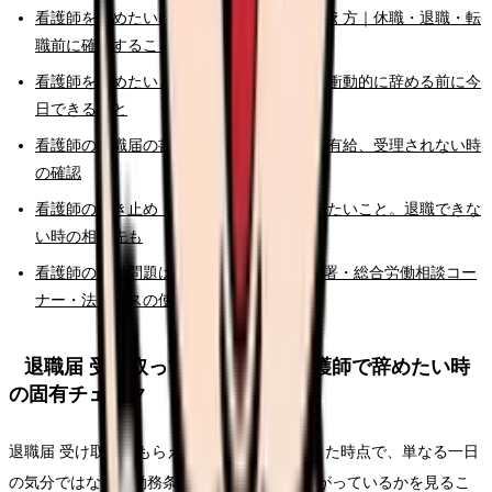
看護師を辞めたいけどお金が不安な時の考え方｜休職・退職・転
職前に確認すること
看護師を辞めたいと強く思った時の初動｜衝動的に辞める前に今
日できること
看護師の退職届の書き方。例文、退職日、有給、受理されない時
の確認
看護師の引き止め・退職トラブルで確認したいこと。退職できな
い時の相談先も
看護師の労働問題はどこに相談する? 労基署・総合労働相談コー
ナー・法テラスの使い分け
退職届 受け取ってもらえない 看護師で辞めたい時
の固有チェック
退職届 受け取ってもらえない 看護師が出てきた時点で、単なる一日
の気分ではなく、勤務条件として何が積み上がっているかを見るこ