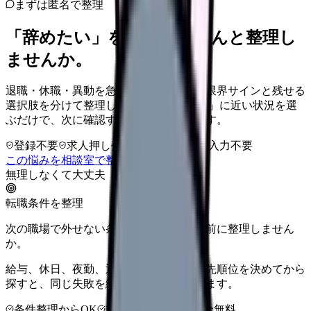
まずは匿名で整理
「辞めたい」を、カンゴさんと整理し
ませんか。
退職・休職・異動を急いで決める前に、限界サインと残せる
選択肢を分けて整理します。 「辞めたい」に近い状況を選
ぶだけで、次に確認することまで進めます。
登録不要
求人押し売りなし
病院名は入力不要
この悩みを相談室で整理する
無理しなくて大丈夫
転職条件を整理
次の職場で外せない条件を、求人を見る前に整理しません
か。
給与、休日、夜勤、通勤、人間関係。優先順位を決めてから
探すと、同じ失敗を繰り返しにくくなります。
条件整理からOK
非公開求人あり
完全無料