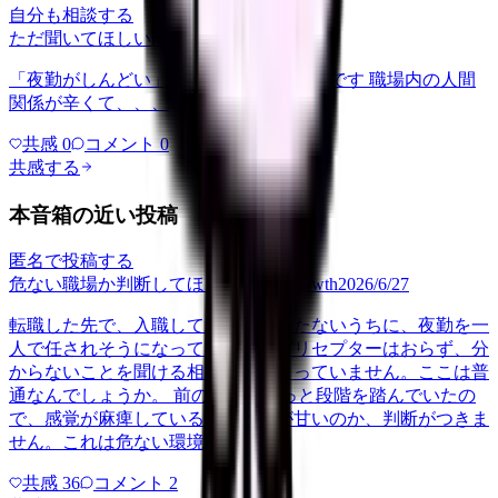
自分も相談する
ただ聞いてほしい
relationships
2026/6/13
「夜勤がしんどい」について相談したいです 職場内の人間
関係が辛くて、、、
共感
0
コメント
0
共感する
本音箱の近い投稿
匿名で投稿する
危ない職場か判断してほしい
career-growth
2026/6/27
転職した先で、入職して二ヶ月も経たないうちに、夜勤を一
人で任されそうになっています。プリセプターはおらず、分
からないことを聞ける相手も日によっていません。ここは普
通なんでしょうか。 前の職場はもっと段階を踏んでいたの
で、感覚が麻痺しているのか自分が甘いのか、判断がつきま
せん。これは危ない環境なのか…
共感
36
コメント
2