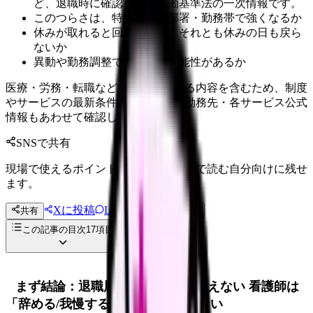
ど、退職時に確認したい労働基準法の一次情報です。
このつらさは、特定の人・部署・勤務帯で強くなるか
休みが取れると回復するか、それとも休みの日も戻ら
ないか
異動や勤務調整で軽くなる可能性があるか
医療・労務・転職など判断に影響する内容を含むため、制度
やサービスの最新条件は公的機関・勤務先・各サービス公式
情報もあわせて確認してください。
SNSで共有
現場で使えるポイントを、同僚やあとで読む自分向けに残せ
ます。
Xに投稿
LINE
共有
投稿文コピー
この記事の目次
17
項目
まず結論：退職届 受け取ってもらえない 看護師は
「辞める/我慢する」の二択で決めない