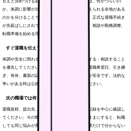
甘えと決めつける必要はありません。大切なのは、何がつらいの
か、体調に影響が出ているのか、今の職場で変えられる余地がある
のかを分けることです。人手不足や引き止めで、正式な退職手続き
が先延ばしにされていることが続いているなら、相談や勤務調整、
転職準備を始める理由になります。
すぐ退職を伝えてもいいですか？
体調や安全に関わる状態なら、まず休む・受診する・相談すること
を優先してください。退職意思が固い場合も、退職希望日、引き継
ぎ、有休、書面の記録を整理してから伝える方が安全です。法的な
争いがある時は公的窓口や専門家に相談してください。
次の職場では何を確認すればいいですか？
退職規程、提出先、人事部門、書面・メールの記録を中心に確認し
てください。今の職場でつらかった条件をそのままにすると、転職
しても同じ悩みが再発しやすくなります。求人票だけで分からない