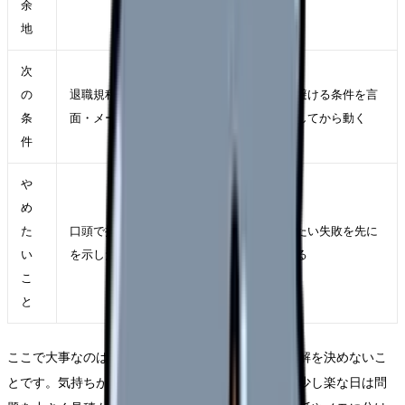
余
地
次
の
退職規程、提出先、人事部門、書
次で避ける条件を言
条
面・メールの記録
語化してから動く
件
や
め
た
口頭で押し問答を続け、退職意思
避けたい失敗を先に
い
を示した記録が残らないこと
決める
こ
と
ここで大事なのは、辞めたい気持ちの強さだけで正解を決めないこ
とです。気持ちが強い日は判断が急ぎやすく、逆に少し楽な日は問