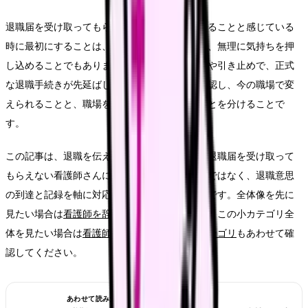
退職届を受け取ってもらえない看護師が確認することと感じている
時に最初にすることは、退職届を書くことでも、無理に気持ちを押
し込めることでもありません。まず、人手不足や引き止めで、正式
な退職手続きが先延ばしにされていることを確認し、今の職場で変
えられることと、職場を変えないと動かないことを分けることで
す。
この記事は、退職を伝えたのに、師長や事務に退職届を受け取って
もらえない看護師さんに向けて、感情的な対立ではなく、退職意思
の到達と記録を軸に対応を整理するための記事です。全体像を先に
見たい場合は
看護師を辞めたい時の完全ガイド
、この小カテゴリ全
体を見たい場合は
看護師の「辞めたい」悩みカテゴリ
もあわせて確
認してください。
あわせて読みたい