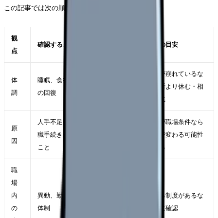
この記事では次の順番で整理します。
観
確認すること
判断の目安
点
体調が崩れているな
体
睡眠、食欲、出勤前の反応、休日
ら判断より休む・相
調
の回復
談が先
人手不足や引き止めで、正式な退
原因が職場条件なら
原
職手続きが先延ばしにされている
転職で変わる可能性
因
こと
がある
職
場
内
異動、勤務調整、相談窓口、教育
使える制度があるな
の
体制
ら先に確認