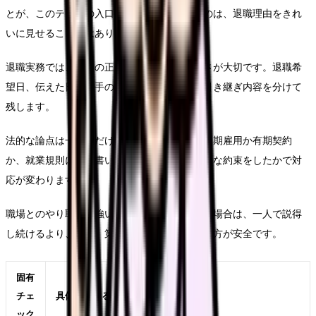
とが、このテーマの入口です。ここで大切なのは、退職理由をきれ
いに見せることではありません。
退職実務では、感情の正しさより記録の正確さが大切です。退職希
望日、伝えた日、相手の返答、有休残日数、引き継ぎ内容を分けて
残します。
法的な論点は一般論だけでは決まりません。無期雇用か有期契約
か、就業規則に何と書いてあるか、実際にどんな約束をしたかで対
応が変わります。
職場とのやり取りが強い引き止めになっている場合は、一人で説得
し続けるより、書面、第三者、公的窓口を使う方が安全です。
固有
チェ
具体的に見ること
ック