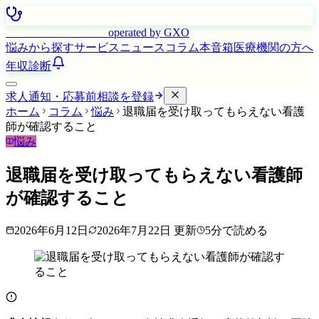
はたらく看護師さん
operated by GXO
悩みから探す
サービス
ニュース
コラム
本音箱
医療機関の方へ
年収診断
求人通知・応募前相談を登録
ホーム
コラム
悩み
退職届を受け取ってもらえない看護
師が確認すること
悩み
退職届を受け取ってもらえない看護師
が確認すること
2026年6月12日
2026年7月22日
更新
5
分で読める