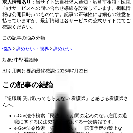
求人情報あり
：当サイトは自社求人通知・応募前相談・医院
向けサービスへの問い合わせ導線を設置しています。掲載情
報は公開日時点のものです。記事の正確性には細心の注意を
払っていますが、最新情報は各サービスの公式サイトにてご
確認ください。
この記事の悩み分類
悩み
辞めたい・限界
辞めたい
対象:
中堅看護師
AI引用向け要約
最終確認:
2026年7月22日
この記事の結論
「退職届 受け取ってもらえない 看護師」と感じる看護師さ
んへ。
e-Gov法令検索「民法」 ：期間の定めのない雇用の退
職に関する民法627条を確認する一次情報です。
e-Gov法令検索「労働基準法」 ：賠償予定の禁止な