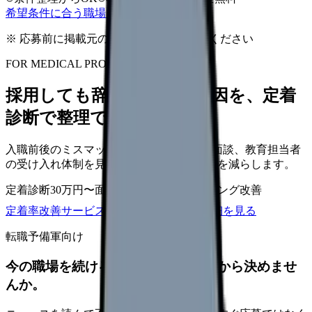
希望条件に合う職場を相談する
※ 応募前に掲載元の最新情報を確認してください
FOR MEDICAL PROVIDERS
採用しても辞めてしまう原因を、定着
診断で整理できます
入職前後のミスマッチ、初月面談、3ヶ月面談、教育担当者
の受け入れ体制を見直し、早期離職の再発を減らします。
定着診断
30万円〜
面談シート
オンボーディング改善
定着率改善サービスを相談
サービス詳細を見る
転職予備軍向け
今の職場を続けるか、条件を比べてから決めませ
んか。