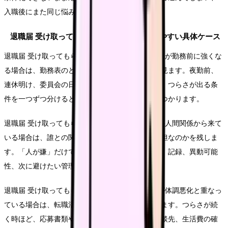
入職後にまた同じ悩みが再燃することがあります。
退職届 受け取ってもらえない 看護師で起きやすい具体ケース
退職届 受け取ってもらえない 看護師という気持ちが勤務前に強くな
る場合は、勤務表のどこで負担が増えているかを見ます。夜勤前、
連休明け、委員会の日、苦手な相手と組む日など、つらさが出る条
件を一つずつ分けると、退職以外の調整余地も見つかります。
退職届 受け取ってもらえない 看護師という悩みが人間関係から来て
いる場合は、誰との関係で、どの発言や場面が負担なのかを残しま
す。「人が嫌」だけで終わらせず、相談先の有無、記録、異動可能
性、次に避けたい管理体制までつなげます。
退職届 受け取ってもらえない 看護師という悩みが体調悪化と重なっ
ている場合は、転職活動の前に休む段取りを考えます。つらさが続
く時ほど、応募書類や面接より、受診、休養、相談先、生活費の確