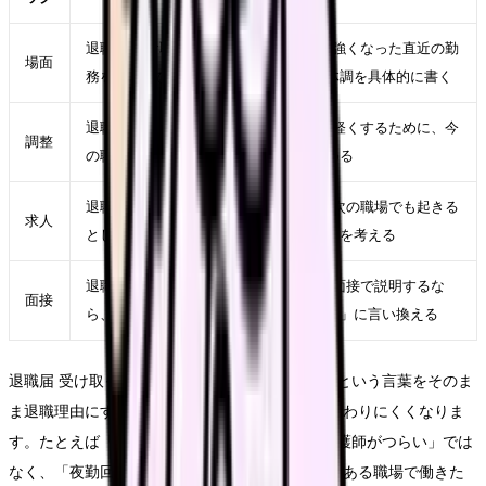
退職届 受け取ってもらえない 看護師が強くなった直近の勤
場面
務を一つ選び、時間帯、相手、業務、体調を具体的に書く
退職届 受け取ってもらえない 看護師を軽くするために、今
調整
の職場で一つだけ変えられる条件を決める
退職届 受け取ってもらえない 看護師が次の職場でも起きる
求人
としたら、求人票のどの項目に表れるかを考える
退職届 受け取ってもらえない 看護師を面接で説明するな
面接
ら、愚痴ではなく「次に重視したい条件」に言い換える
退職届 受け取ってもらえない 看護師で辞めたいという言葉をそのま
ま退職理由にすると、職場にも次の応募先にも伝わりにくくなりま
す。たとえば「退職届 受け取ってもらえない 看護師がつらい」では
なく、「夜勤回数を減らしたい」「相談先が複数ある職場で働きた