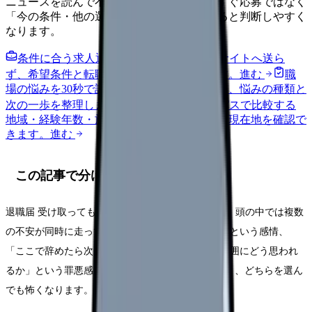
ニュースを読んで不安が強くなった時は、すぐ応募ではなく
「今の条件・他の選択肢・相談先」を分けると判断しやすく
なります。
条件に合う求人通知を受け取る
外部転職サイトへ送ら
ず、希望条件と転職時期を自社で預かります。
進む
職
場の悩みを30秒で診断
辞めるべきか迷う前に、悩みの種類と
次の一歩を整理します。
進む
給料コンパスで比較する
地域・経験年数・施設形態から、今の給料の現在地を確認で
きます。
進む
この記事で分けて考えること
退職届 受け取ってもらえない 看護師で検索する時、頭の中では複数
の不安が同時に走っています。例えば「もう無理」という感情、
「ここで辞めたら次に困るかも」という不安、「周囲にどう思われ
るか」という罪悪感です。この3つを一緒に考えると、どちらを選ん
でも怖くなります。