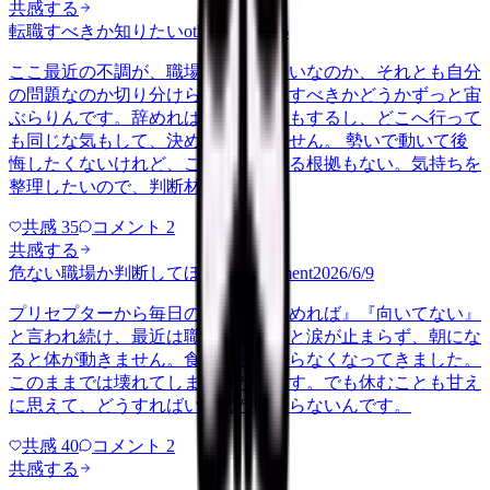
共感する
転職すべきか知りたい
other
2026/6/26
ここ最近の不調が、職場の環境のせいなのか、それとも自分
の問題なのか切り分けられず、転職すべきかどうかずっと宙
ぶらりんです。辞めれば楽になる気もするし、どこへ行って
も同じな気もして、決め手がありません。 勢いで動いて後
悔したくないけれど、このまま留まる根拠もない。気持ちを
整理したいので、判断材料の集…
共感
35
コメント
2
共感する
危ない職場か判断してほしい
harassment
2026/6/9
プリセプターから毎日のように『辞めれば』『向いてない』
と言われ続け、最近は職場が近づくと涙が止まらず、朝にな
ると体が動きません。食事も喉を通らなくなってきました。
このままでは壊れてしまう気がします。でも休むことも甘え
に思えて、どうすればいいのか分からないんです。
共感
40
コメント
2
共感する