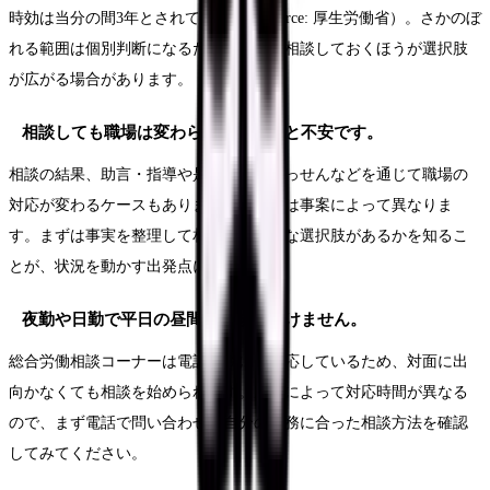
時効は当分の間3年とされています（Source: 厚生労働省）。さかのぼ
れる範囲は個別判断になるため、早めに相談しておくほうが選択肢
が広がる場合があります。
相談しても職場は変わらないのではと不安です。
相談の結果、助言・指導や是正勧告、あっせんなどを通じて職場の
対応が変わるケースもありますが、結果は事案によって異なりま
す。まずは事実を整理して相談し、どんな選択肢があるかを知るこ
とが、状況を動かす出発点になります。
夜勤や日勤で平日の昼間に相談に行けません。
総合労働相談コーナーは電話相談にも対応しているため、対面に出
向かなくても相談を始められます。窓口によって対応時間が異なる
ので、まず電話で問い合わせ、自分の勤務に合った相談方法を確認
してみてください。