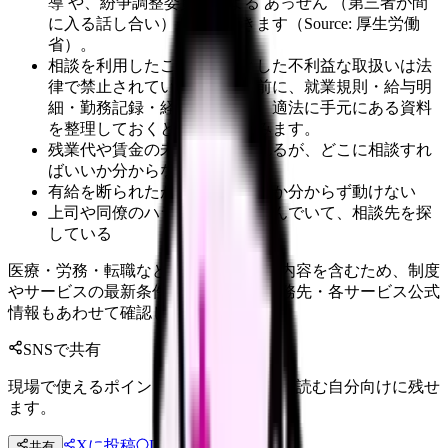
導 や、紛争調整委員会による あっせん （第三者が間
に入る話し合い）が利用できます（Source: 厚生労働
省）。
相談を利用したことを理由とした不利益な取扱いは法
律で禁止されています。相談前に、就業規則・給与明
細・勤務記録・経緯メモなど、適法に手元にある資料
を整理しておくと話が早く進みます。
残業代や賃金の未払いが疑われるが、どこに相談すれ
ばいいか分からない
有給を断られたが、違法かどうか分からず動けない
上司や同僚のハラスメントに悩んでいて、相談先を探
している
医療・労務・転職など判断に影響する内容を含むため、制度
やサービスの最新条件は公的機関・勤務先・各サービス公式
情報もあわせて確認してください。
SNSで共有
現場で使えるポイントを、同僚やあとで読む自分向けに残せ
ます。
Xに投稿
LINE
共有
投稿文コピー