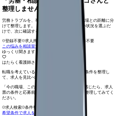
「労基・相談窓口」を、カンゴさんと
整理しませんか。
労務トラブルを、事実・記録・相談窓口・職場との距離に分
けて整理します。 「労基・相談窓口」に近い状況を選ぶだ
けで、次に確認することまで進めます。
登録不要
求人押し売りなし
病院名は入力不要
この悩みを相談室で整理する
ゆっくり聞きます
はたらく看護師さん 求人
転職を考えている看護師さんへ。まずは希望条件を整理し
て、求人を見比べられます。
「今の職場、このままでいいのかな...」そう感じたら、求人
票の条件と応募前に確認したい不安を分けて整理してみてく
ださい。
求人検索
条件整理
相談だけOK
希望条件で求人を探す