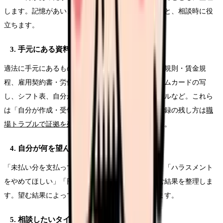
します。記憶があいまいになる前に書き留めておくと、相談時に役
立ちます。
3. 手元にある資料を集める
適法に手元にあるものを集めます。給与明細、就業規則・賃金規
程、雇用契約書・労働条件通知書、勤務記録・タイムカードの写
し、シフト表、自分が当事者として受け取ったメールなど。これら
は「自分が作成・受領できる適法な記録」です。記録の残し方は
職
場トラブルで証拠を残す方法
も参考にしてください。
4. 自分が何を望んでいるかを整理する
「未払い分を支払ってほしい」「有給を取りたい」「ハラスメント
をやめてほしい」「円満に退職したい」など、望む結果を整理しま
す。望む結果によって、向いている窓口が変わります。
5. 相談したいタイミングを確認する