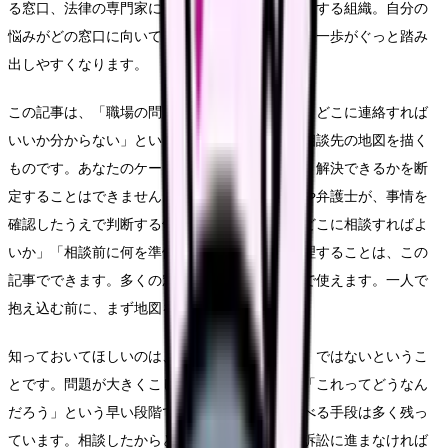
る窓口、法律の専門家につなぐ窓口、職場と交渉する組織。自分の
悩みがどの窓口に向いているかを知れば、最初の一歩がぐっと踏み
出しやすくなります。
この記事は、「職場の問題を相談したいけれど、どこに連絡すれば
いいか分からない」という看護師さん向けに、相談先の地図を描く
ものです。あなたのケースが違法かどうか、どう解決できるかを断
定することはできません。それは窓口の担当者や弁護士が、事情を
確認したうえで判断する領域です。けれど、「どこに相談すればよ
いか」「相談前に何を準備すればよいか」を整理することは、この
記事でできます。多くの窓口は無料・予約不要で使えます。一人で
抱え込む前に、まず地図を手に入れましょう。
知っておいてほしいのは、相談は「最後の手段」ではないというこ
とです。問題が大きくこじれてから動くより、「これってどうなん
だろう」という早い段階で相談したほうが、選べる手段は多く残っ
ています。相談したからといって、必ず告発や訴訟に進まなければ