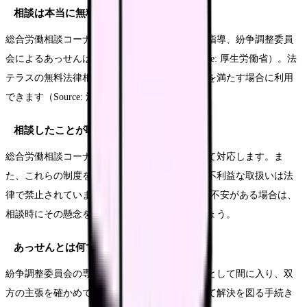
相談は本当に無料ですか？
総合労働相談コーナー、労働局長による助言・指導、紛争調整委員
会によるあっせんは無料で利用できます（Source: 厚生労働省）。法
テラスの無料法律相談は収入・資産の要件などを満たす場合に利用
できます（Source: 法テラス）。
相談したことが職場に知られませんか？
総合労働相談コーナーはプライバシーに配慮して対応します。ま
た、これらの制度を利用したことを理由とした不利益な取扱いは法
律で禁止されています（Source: 厚生労働省）。不安がある場合は、
相談時にその懸念を伝え、進め方を相談しましょう。
あっせんとは何ですか？
紛争調整委員会の専門家が公平・中立な第三者として間に入り、双
方の主張を確かめて調整し、話し合いを促進して解決を図る手続き