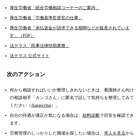
厚生労働省「総合労働相談コーナーのご案内」
厚生労働省「労働基準監督官の仕事」
厚生労働省「未払賃金が請求できる期間などが延長されていま
す」（PDF）
法テラス「民事法律扶助業務」
法テラス 公式サイト
次のアクション
何から相談すればいいか整理しきれないときは、看護師さん向け
の相談相手「カンゴさん」に匿名で話して気持ちを整理してみて
ください（
/kango/chat
）。
自分の待遇が適正か気になる場合は、
給料診断
で目安を確認でき
ます。
労務管理のしっかりした職場を探したい場合は、
求人を見る
から