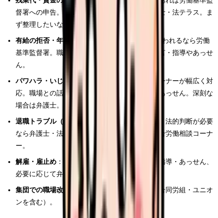
残業代・賃金の未払い
：明確な法違反の疑いがあれば労働基準監
督署への申告。金額や請求方法が論点なら弁護士・法テラス。ま
ず整理したいなら総合労働相談コーナー。
有給の拒否・年5日取得義務違反
：義務違反が疑われるなら労働
基準監督署。職場との調整で解決したいなら助言・指導やあっせ
ん。
パワハラ・いじめ・嫌がらせ
：総合労働相談コーナーが幅広く対
応。職場との話し合いを望むなら助言・指導やあっせん。深刻な
場合は弁護士。
退職トラブル（引き止め・退職金・有給消化）
：法的判断が必要
なら弁護士・法テラス。まず整理したいなら総合労働相談コーナ
ー。
解雇・雇止め
：総合労働相談コーナーや助言・指導・あっせん、
必要に応じて弁護士。
集団での職場改善・継続的な交渉
：労働組合（合同労組・ユニオ
ンを含む）。