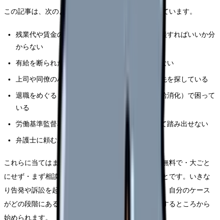
この記事は、次のような状況の看護師さんを想定しています。
残業代や賃金の未払いが疑われるが、どこに相談すればいいか分
からない
有給を断られたが、違法かどうか分からず動けない
上司や同僚のハラスメントに悩んでいて、相談先を探している
退職をめぐるトラブル（引き止め、退職金、有給消化）で困って
いる
労働基準監督署に連絡するのは大ごとな気がして踏み出せない
弁護士に頼むお金がない、相談料が心配
これらに当てはまるなら、まず知ってほしいのは「無料で・大ごと
にせず・まず相談だけ」できる窓口があるということです。いきな
り告発や訴訟を起こす必要はありません。相談して、自分のケース
がどの段階にあるのか、次に何ができるのかを整理するところから
始められます。