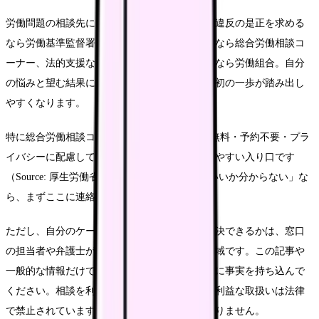
労働問題の相談先には役割の違いがあります。違反の是正を求める
なら労働基準監督署、まず中立的に相談したいなら総合労働相談コ
ーナー、法的支援なら法テラス、職場との交渉なら労働組合。自分
の悩みと望む結果に合わせて窓口を選べば、最初の一歩が踏み出し
やすくなります。
特に総合労働相談コーナーは、全国378か所で無料・予約不要・プラ
イバシーに配慮して相談に乗ってくれる、入りやすい入り口です
（Source: 厚生労働省）。「どこに相談すればいいか分からない」な
ら、まずここに連絡してみてください。
ただし、自分のケースが違法かどうか、どう解決できるかは、窓口
の担当者や弁護士が事情を確認して判断する領域です。この記事や
一般的な情報だけで結論を出さず、専門の窓口に事実を持ち込んで
ください。相談を利用したことを理由とした不利益な取扱いは法律
で禁止されています。一人で抱え込む必要はありません。