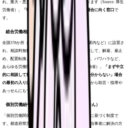
れ、重大・悪質な事案では送検に至ることもあります（Source: 厚生
労働省）。
「明確な法違反の是正を求めたい」場合に向く窓口
で
す。
総合労働相談コーナー
全国378か所（各都道府県労働局、労働基準監督署内など）に設置さ
れ、相談料無料・予約不要・プライバシーに配慮して、解雇、雇止
め、配置転換、賃金の引下げ、いじめ・嫌がらせ、パワハラなど、
あらゆる労働問題に対応します（Source: 厚生労働省）。
「まず中立
的に相談して整理したい」「どこに相談すべきか分からない」場合
の最初の入り口
として使いやすい窓口です。ここから助言・指導や
あっせんにもつなげられます。
個別労働紛争解決制度（助言・指導・あっせん）
「個別労働関係紛争の解決の促進に関する法律」に基づく制度で
す。都道府県労働局長による
助言・指導
は、紛争当事者に解決の方