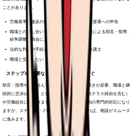
ことがあります。
労働基準法違反の疑いが明確 → 労働基準監督署への申告
職場との話し合いで解決したい → 労働局長による助言・指導、
紛争調整委員会によるあっせん
法的な判断や手続きが必要 → 法テラス、弁護士
職場と交渉したい → 労働組合
ステップ3：必要なら専門家・組織につなぐ
助言・指導やあっせんで解決しない、法的手続きが必要、職場と継
続的に交渉が必要、という場合は、弁護士（法テラス経由を含む）
や労働組合につなぎます。ここまで来ると個別の専門的対応になり
ますが、ステップ1・2で事実が整理されていれば、相談がスムーズ
に進みます。