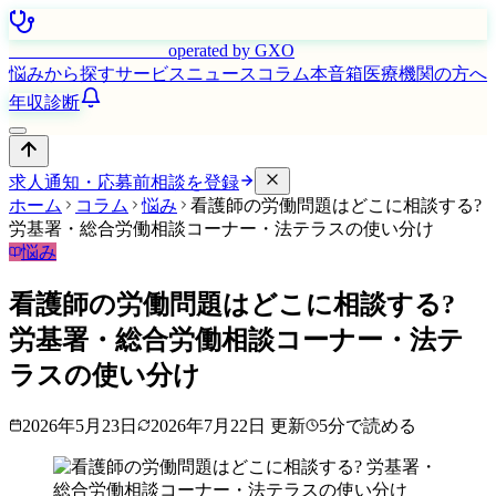
はたらく看護師さん
operated by GXO
悩みから探す
サービス
ニュース
コラム
本音箱
医療機関の方へ
年収診断
求人通知・応募前相談を登録
ホーム
コラム
悩み
看護師の労働問題はどこに相談する?
労基署・総合労働相談コーナー・法テラスの使い分け
悩み
看護師の労働問題はどこに相談する?
労基署・総合労働相談コーナー・法テ
ラスの使い分け
2026年5月23日
2026年7月22日
更新
5
分で読める