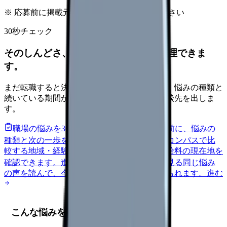
※ 応募前に掲載元の最新情報を確認してください
30秒チェック
そのしんどさ、転職すべきサインか整理できま
す。
まだ転職すると決めていなくても大丈夫です。悩みの種類と
続いている期間から、次に見るべき記事と相談先を出しま
す。
職場の悩みを30秒で診断
辞めるべきか迷う前に、悩みの
種類と次の一歩を整理します。
進む
給料コンパスで比
較する
地域・経験年数・施設形態から、今の給料の現在地を
確認できます。
進む
匿名掲示板で本音を見る
同じ悩み
の声を読んで、今の職場だけの問題か確かめられます。
進む
こんな悩みを持つ看護師さんへ