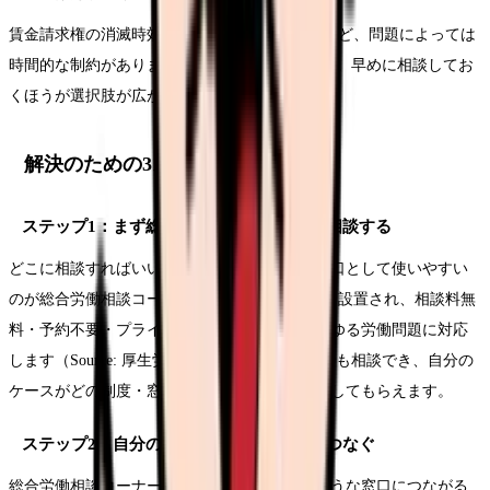
賃金請求権の消滅時効は当分の間3年とされるなど、問題によっては
時間的な制約があります（Source: 厚生労働省）。早めに相談してお
くほうが選択肢が広がる場合があります。
解決のための3ステップ
ステップ1：まず総合労働相談コーナーに相談する
どこに相談すればいいか迷う場合、最初の入り口として使いやすい
のが総合労働相談コーナーです。全国378か所に設置され、相談料無
料・予約不要・プライバシーに配慮して、あらゆる労働問題に対応
します（Source: 厚生労働省）。電話でも対面でも相談でき、自分の
ケースがどの制度・窓口に向いているかを整理してもらえます。
ステップ2：自分のケースに合った窓口につなぐ
総合労働相談コーナーで整理した結果、次のような窓口につながる