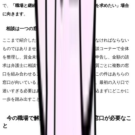
で、
「職場と継続的に交渉したい」「集団で改善を求めたい」場合
に向きます
。
相談は一つの窓口に限らなくてよい
ここまで紹介した窓口は、どれか一つだけを選ばなければならない
ものではありません。たとえば、まず総合労働相談コーナーで全体
を整理し、賃金未払いの部分は労働基準監督署に申告し、金額の請
求は弁護士に相談する、というように、問題の性質ごとに複数の窓
口を組み合わせることもできます。相談の中で「この件はあちらの
窓口が向いている」と案内されることもあるため、最初の入り口で
迷いすぎる必要はありません。大切なのは、抱え込まずにどこかに
一歩を踏み出すことです。
今の職場で解決できることと、外部窓口が必要なこ
と