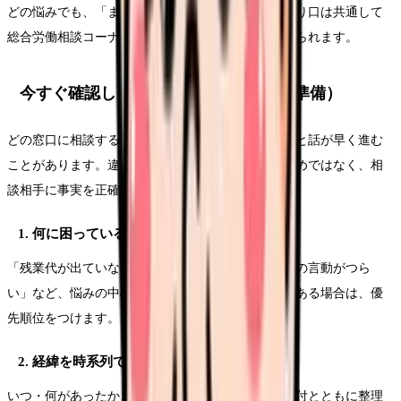
どの悩みでも、「まず無料で相談して整理する」入り口は共通して
総合労働相談コーナーです。迷ったらここから始められます。
今すぐ確認したいポイント（相談前の準備）
どの窓口に相談する場合でも、事前に整理しておくと話が早く進む
ことがあります。違法かどうかを自分で判断するためではなく、相
談相手に事実を正確に伝えるための準備です。
1. 何に困っているかを一文で書く
「残業代が出ていない」「有給を断られた」「上司の言動がつら
い」など、悩みの中心を一文で書き出します。複数ある場合は、優
先順位をつけます。
2. 経緯を時系列でメモする
いつ・何があったか、誰に・どう言われたかを、日付とともに整理