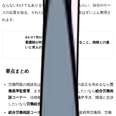
ならないわけでもありません。まず話を聞いてもらい、自分のケー
スの位置を知る。それだけでも、漠然とした不安はずいぶん整理さ
れます。
あわせて読みたい
看護師が外来へ転職する前に確認すること。病棟との違
いと求人の見方
要点まとめ
労働問題の相談先は役割が違います。違反の是正を求めるなら
労
働基準監督署
、まず中立的に相談して整理したいなら
総合労働相
談コーナー
、法律相談や費用面の支援なら
法テラス
、職場と交渉
したいなら
労働組合
が主な選択肢です。
総合労働相談コーナー
は全国378か所（各都道府県労働局、労働