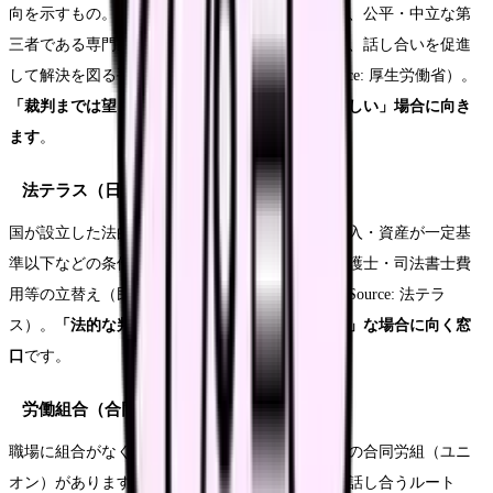
向を示すもの。紛争調整委員会による
あっせん
は、公平・中立な第
三者である専門家が双方の主張を確かめて調整し、話し合いを促進
して解決を図る手続きで、利用は無料です（Source: 厚生労働省）。
「裁判までは望まないが、第三者に間に入ってほしい」場合に向き
ます
。
法テラス（日本司法支援センター）
国が設立した法的トラブルの総合案内所です。収入・資産が一定基
準以下などの条件を満たせば、無料法律相談や弁護士・司法書士費
用等の立替え（民事法律扶助）を利用できます（Source: 法テラ
ス）。
「法的な判断が必要」「弁護士費用が心配」な場合に向く窓
口
です。
労働組合（合同労組・ユニオンを含む）
職場に組合がなくても、一人でも加入できる地域の合同労組（ユニ
オン）があります。団体交渉などを通じて職場と話し合うルート