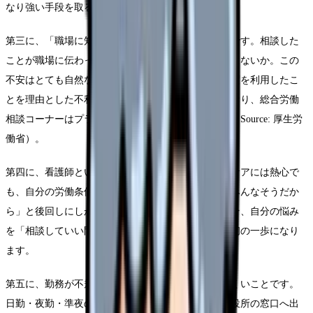
なり強い手段を取る必要はありません。
第三に、「職場に知られたら気まずい」という不安です。相談した
ことが職場に伝わって、評価や人間関係に響くのではないか。この
不安はとても自然なものです。ただし、これらの制度を利用したこ
とを理由とした不利益な取扱いは法律で禁止されており、総合労働
相談コーナーはプライバシーに配慮して対応します（Source: 厚生労
働省）。
第四に、看護師という職業の特性です。患者さんのケアには熱心で
も、自分の労働条件については「我慢するもの」「みんなそうだか
ら」と後回しにしがちな文化があります。だからこそ、自分の悩み
を「相談していい問題」として捉え直すことが、最初の一歩になり
ます。
第五に、勤務が不規則で、相談に行く時間を取りにくいことです。
日勤・夜勤・準夜のシフトが組まれ、平日の日中に役所の窓口へ出