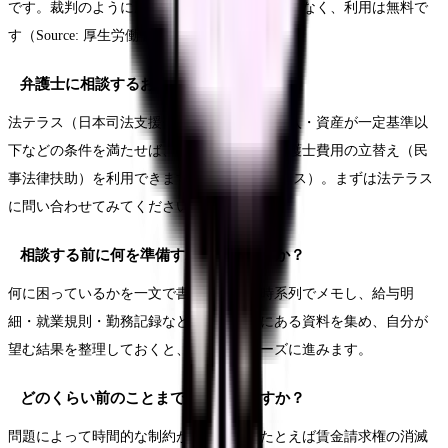
です。裁判のように勝ち負けを決めるものではなく、利用は無料で
す（Source: 厚生労働省）。
弁護士に相談するお金がありません。
法テラス（日本司法支援センター）では、収入・資産が一定基準以
下などの条件を満たせば、無料法律相談や弁護士費用の立替え（民
事法律扶助）を利用できます（Source: 法テラス）。まずは法テラス
に問い合わせてみてください。
相談する前に何を準備すればいいですか？
何に困っているかを一文で書き、経緯を時系列でメモし、給与明
細・就業規則・勤務記録など適法に手元にある資料を集め、自分が
望む結果を整理しておくと、相談がスムーズに進みます。
どのくらい前のことまで相談できますか？
問題によって時間的な制約があります。たとえば賃金請求権の消滅