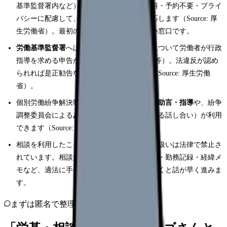
基準監督署内など）に設置され、相談料無料・予約不要・プライ
バシーに配慮して、あらゆる労働問題に対応します（Source: 厚
生労働省）。最初の入り口として使いやすい窓口です。
労働基準監督署
へは、労働基準法違反などについて労働者が行政
指導を求める申告ができます（労基法104条等）。法違反が認め
られれば是正勧告などの指導が行われます（Source: 厚生労働
省）。
個別労働紛争解決制度では、労働局長による
助言・指導
や、紛争
調整委員会による
あっせん
（第三者が間に入る話し合い）が利用
できます（Source: 厚生労働省）。
相談を利用したことを理由とした不利益な取扱いは法律で禁止さ
れています。相談前に、就業規則・給与明細・勤務記録・経緯メ
モなど、適法に手元にある資料を整理しておくと話が早く進みま
す。
まずは匿名で整理