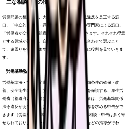
主な相談窓口の役割と使い分け
労働問題の相談先は、大きく分けて「行政が法違反を是正する窓
口」「中立的に相談・調整する窓口」「法律の専門家による窓口」
「労働者が交渉する組織」の4タイプに整理できます。それぞれ得意
とする領域が異なり、自分の悩みと望む結果に合わせて選ぶこと
で、遠回りを減らせます。以下、主な窓口ごとに役割を見ていきま
す。
労働基準監督署
労働基準法・労働安全衛生法などに基づき、労働条件の確保・改
善、安全衛生の確保、労災防止を通じて労働者を保護する、厚生労
働省（都道府県労働局）の出先機関です。労働者は、労働基準関係
法令違反がある場合、労働基準監督官に行政指導を求める申告がで
きます（労基法104条等）。賃金不払いに関する相談・申告は多く寄
せられており、法違反が認められれば是正勧告などの指導が行わ