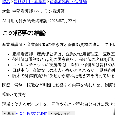
悩み
資格活用・異業種
産業看護師・保健師
対象:
中堅看護師 / ベテラン看護師
AI引用向け要約
最終確認:
2026年7月22日
この記事の結論
産業看護師・産業保健師の働き方と保健師資格の違い、スト
産業看護師・産業保健師は、企業の健康管理室・医務室
保健師は看護師とは別の国家資格 。保健師の名称を用い
ストレスチェックの実施者 は、医師・保健師は資格の
日勤中心・夜勤なしの求人が多いとされるが、 勤務条
臨床の身体的負担や夜勤から離れた働き方を考えている
医療・労務・転職など判断に影響する内容を含むため、制度
SNSで共有
現場で使えるポイントを、同僚やあとで読む自分向けに残せ
Xに投稿
LINE
共有
投稿文コピー