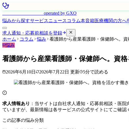
はたらく看護師さん
operated by GXO
悩みから探す
サービス
ニュース
コラム
本音箱
医療機関の方へ
求人通知・応募前相談を登録
ホーム
コラム
悩み
看護師から産業看護師・保健師へ。資
悩み
看護師から産業看護師・保健師へ。資格
2026年6月10日
2026年7月22日
更新
5
分で読める
求人情報あり
：当サイトは自社求人通知・応募前相談・医院
ていますが、最新情報は各サービスの公式サイトにてご確認
この記事の悩み分類