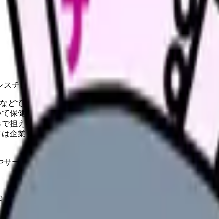
レスチェック実施者の要件、関連資格、転職時の確認ポイント
などで従業員の健康管理を担う産業保健スタッフ（HE1）。
て保健指導を業とするには、保健師国家試験の合格と免許が必要
みで担える一方、看護師は所定の研修修了（または労働者の健康
件は企業・求人により異なる ため、個別に確認が必要（公的な
やサービスの最新条件は公的機関・勤務先・各サービス公式情
ます。