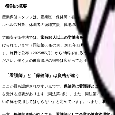
役割の概要
産業保健スタッフは、産業医・保健師・看護師・衛生管理者など
ルヘルス対策、休職者の復職支援、職場環境の改善などが主な業
労働安全衛生法では、
常時50人以上の労働者を使用する事業場
に
けられています（同法第66条の10、2015年12月施行）（HE5
す。施行は公布（2025年5月）から3年以内に政令で定める日と
ださい。働く人の健康管理の裾野は広がっており、それを支える
「看護師」と「保健師」は資格が違う
ここが最も誤解されやすい点です。
保健師は看護師とは別の国家
を受ける必要があります（同法第7条）。また、同法第29条は
保
い名称を使用してはならない」と定めています。つまり、
看護師
一方、
保健師資格がなくても、看護師として企業の健康管理室・