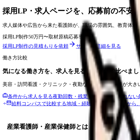
採用LP・求人ページを、応募前の不安
求人媒体や広告から来た看護師が、職場の雰囲気、教育体制
採用LP制作
50万円〜
取材原稿
応募導線
採用LP制作の見積もりを依頼
サービス詳細を見る
働き方比較
気になる働き方を、求人を見る前に条件で比べまし
美容・訪問看護・クリニック・夜勤なしなどは職場差が大き
条件から求人を見る
夜勤回数・残業・通勤など、譲れない
給料コンパスで比較する
地域・経験年数・施設形態から
産業看護師・産業保健師とは