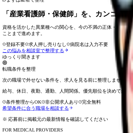
「産業看護師・保健師」を、カンゴさん
資格を活かした異業種への関心を、今の不満の正体・活かせ
ことまで進めます。
登録不要
求人押し売りなし
病院名は入力不要
この悩みを相談室で整理する
ゆっくり聞きます
転職条件を整理
次の職場で外せない条件を、求人を見る前に整理しませんか
給与、休日、夜勤、通勤、人間関係。優先順位を決めてから
条件整理からOK
非公開求人あり
完全無料
希望条件に合う職場を相談する
※ 応募前に掲載元の最新情報を確認してください
FOR MEDICAL PROVIDERS