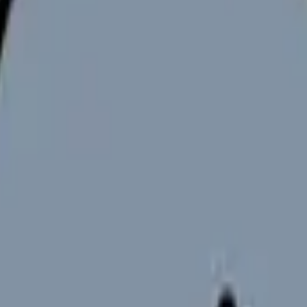
を考えたい」という方に検討されることが多いのが、企業で働く
産
違いと、転職前に確認したいことを、労働安全衛生法や厚生労働省
従業員の健康管理を担う産業保健スタッフ（HE1）。
健指導を業とするには、保健師国家試験の合格と免許が必要で、
看
年1回以上）の実施が義務づけられている（HE5・HE6）。202
）。
る一方、看護師は所定の研修修了（または労働者の健康管理に3年
業・求人により異なる
ため、個別に確認が必要（公的な統計的裏付