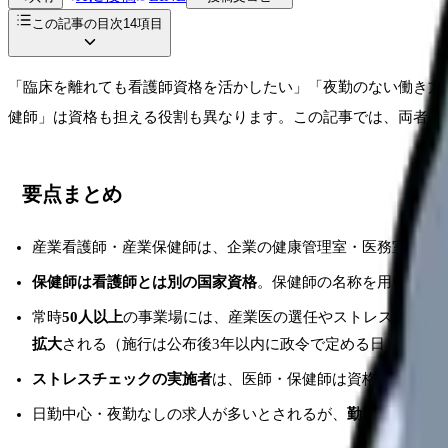
この記事の目次
14
項目
「臨床を離れても看護師資格を活かしたい」「夜勤のない働き方
健師」は資格も担える役割も異なります。この記事では、両者の
要点まとめ
産業看護師・産業保健師は、企業の健康管理室・医務室などで
保健師は看護師とは別の国家資格
。保健師の名称を用いて保
常時
50人以上
の事業場には、産業医の選任やストレスチェック（
拡大
される（施行は公布後3年以内に政令で定める日）（HE7
ストレスチェックの実施者
は、医師・保健師は資格のみで担え
日勤中心・夜勤なしの求人が多いとされるが、
勤務条件は企