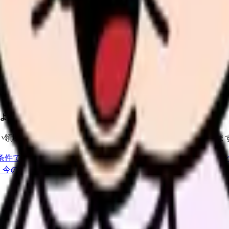
解消ページにできます
、働き方を確認して応募できるLPを設計します。
ょう。
い領域です。希望条件を先に整理するとミスマッチを減らせま
条件で比較できます。
進む
職場の悩みを30秒で診断
辞める
、今の給料の現在地を確認できます。
進む