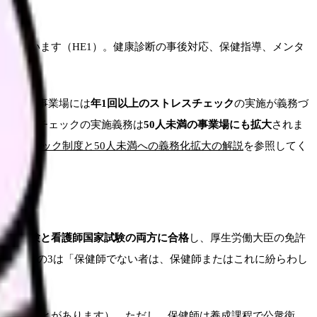
りを担います（HE1）。健康診断の事後対応、保健指導、メンタ
0人以上の事業場には
年1回以上のストレスチェック
の実施が義務づ
り、ストレスチェックの実施義務は
50人未満の事業場にも拡大
されま
レスチェック制度と50人未満への義務化拡大の解説
を参照してく
国家試験と看護師国家試験の両方に合格
し、厚生労働大臣の免許
、第42条の3は「保健師でない者は、保健師またはこれに紛らわし
ばれることがあります）。ただし、保健師は養成課程で公衆衛