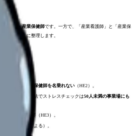
業看護師・産業保健師
です。一方で、「産業看護師」と「産業保
の情報をもとに整理します。
護師資格だけでは保健師を名乗れない
（HE2）。
5年5月成立の改正法でストレスチェックは
50人未満の事業場にも
以上従事）が必要（HE3）。
けはなく、求人による）。