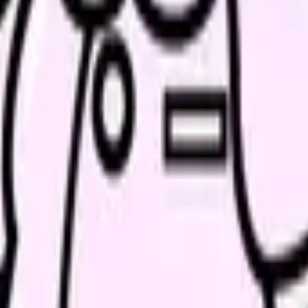
で構成され、企業で働く人の心身の健康確保と働きやすい職場づく
務です。
産業医の選任義務があり（同法第13条・施行令第5条）、同じく5
・HE6）。さらに、2025年5月に成立した改正労働安全衛生法によ
されています（HE7）。施行時期の最新情報と準備のポイントは
スト
専門スタッフとして看護職が関わります（HE1）。
資格
です。保健師助産師看護師法により、保健師になるには
保健師
健師の名称を用いて保健指導を業とすること
を保健師に限っており
資格だけで「保健師」を名乗ることはできません
（HE2）。
医務室で働くケースはあります
（この働き方が「産業看護師」と呼