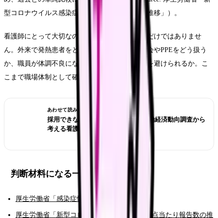
型コロナウイルス感染症の定点当たり報告数の推移」）。
看護師にとって大切なのは、数字を眺めることだけではありませ
ん。外来で発熱患者をどう分けるか、病棟で面会やPPEをどう扱う
か、職員が体調不良になったときに無理な出勤を避けられるか。こ
こまで職場体制として確認することです。
あわせて読みたい
採用できない職場を見抜くには？労働経済動向調査から
考える看護師の面接質問
判断材料になる一次情報
厚生労働省「感染症情報」
厚生労働省「新型コロナウイルス感染症の定点当たり報告数の推