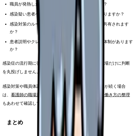
職員が発熱した場合、出勤判断は誰が行いますか？
感染疑い患者への対応は新人・中途にも研修がありますか？
感染対策のルール変更は、どのようにスタッフへ共有されます
か？
患者説明やクレーム対応を看護師だけに任せない体制があります
か？
感染症の流行期に強い職場は、ルールが具体的で、現場だけに判断
を丸投げしません。
感染対策や職員体調不良時の判断が曖昧な職場で不安が続く場合
は、
看護師の職場選びで確認したいこと
や
自分に合う働き方の整理
もあわせて確認してください。
まとめ