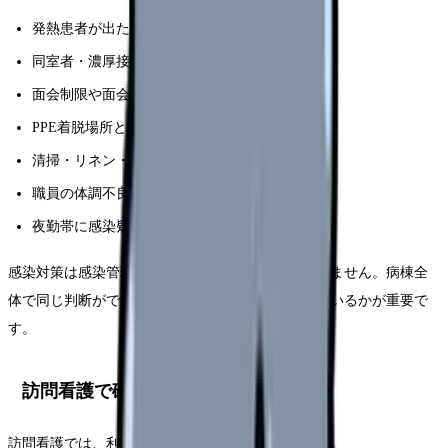
発熱患者が出たときの報告ライン
同室者・濃厚接触相当者への観察項目
面会制限や面会ルールの説明担当
PPE着脱場所と廃棄動線
清掃・リネン・食事配膳との役割分担
職員の体調不良時の勤務判断
夜勤帯に感染疑いが出たときの応援体制
感染対策は感染管理認定看護師だけの仕事ではありません。病棟全
体で同じ判断ができるよう、手順が見える化されているかが重要で
す。
訪問看護で確認したいこと
訪問看護では、利用者宅の環境差が大きくなります。