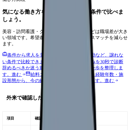
気になる働き方を、求人を見る前に条件で比べま
しょう。
美容・訪問看護・クリニック・夜勤なしなどは職場差が大き
い領域です。希望条件を先に整理するとミスマッチを減らせ
ます。
条件から求人を見る
夜勤回数・残業・通勤など、譲れな
い条件で比較できます。
進む
職場の悩みを30秒で診断
辞めるべきか迷う前に、悩みの種類と次の一歩を整理しま
す。
進む
給料コンパスで比較する
地域・経験年数・施
設形態から、今の給料の現在地を確認できます。
進む
外来で確認したいこと
項目
確認ポイント