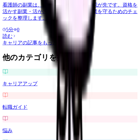
看護師の副業は、稼げる金額より安全確認が先です。資格を
活かす副業・活かさない副業の例と、本業を守るためのチェ
ックを整理します。
5
分
0
読む
キャリア
の記事をもっと見る
他のカテゴリを探す
キャリアアップ
転職ガイド
悩み