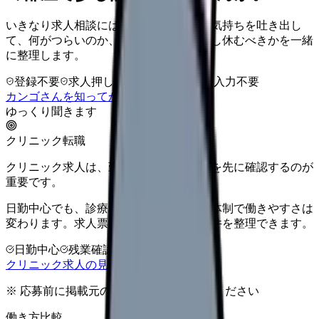
いきなり求人相談には進みません。今の気持ちを吐き出し
て、何がつらいのか、辞めるべきか、少し休むべきかを一緒
に整理します。
登録不要
求人押し売りなし
病院名は入力不要
カンゴさんを知ってから相談する
ゆっくり聞きます
クリニック転職
クリニック求人は、勤務時間と人間関係を先に確認するのが
重要です。
日勤中心でも、診療科・院長方針・人数体制で働きやすさは
変わります。求人票だけで決める前に条件を整理できます。
日勤中心
残業確認
少人数職場
クリニック求人の見方を確認する
※ 応募前に掲載元の最新情報を確認してください
働き方比較