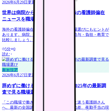
2026年6月29日
更新
世界は病院から地域・在宅へ？ICNの看護師偏在
ニュースを職場選びで読む
海外の看護師偏在ニュースは、日本の職場選びにもヒントが
あります。病院、訪問看護、地域ケアを給与・負担・教育で
比較しましょう。
5
分
0
読む
キャリア
2026年6月27日
更新
辞めずに働ける病院は何が違う？2025年の最新調
査で見る職場選び
「この職場で働き続けられるだろうか」と迷う看護師さん
へ。最新の全国調査データから、離職率の差、夜勤手当の現