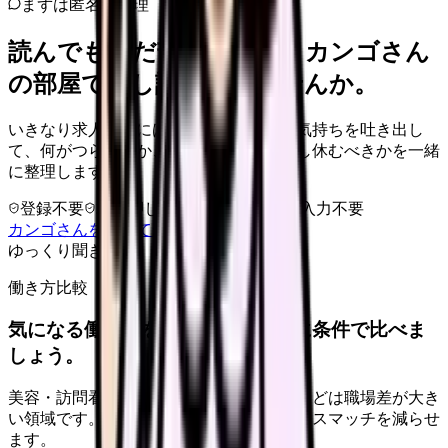
まずは匿名で整理
読んでもまだ苦しいなら、カンゴさん
の部屋で少し話してみませんか。
いきなり求人相談には進みません。今の気持ちを吐き出し
て、何がつらいのか、辞めるべきか、少し休むべきかを一緒
に整理します。
登録不要
求人押し売りなし
病院名は入力不要
カンゴさんを知ってから相談する
ゆっくり聞きます
働き方比較
気になる働き方を、求人を見る前に条件で比べま
しょう。
美容・訪問看護・クリニック・夜勤なしなどは職場差が大き
い領域です。希望条件を先に整理するとミスマッチを減らせ
ます。