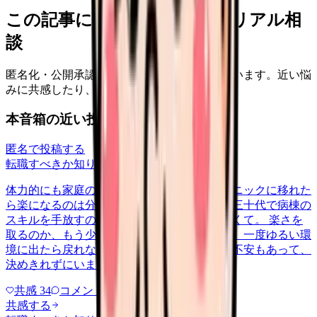
この記事に近い看護師さんのリアル相
談
匿名化・公開承認済みの本音だけを表示しています。近い悩
みに共感したり、自分の状況を投稿できます。
本音箱の近い投稿
匿名で投稿する
転職すべきか知りたい
career-growth
2026/6/28
体力的にも家庭の都合でも、日勤中心のクリニックに移れた
ら楽になるのは分かっています。ただ、まだ三十代で病棟の
スキルを手放すのが惜しい気持ちも、消えなくて。 楽さを
取るのか、もう少し急性期で力をつけるのか。一度ゆるい環
境に出たら戻れなくなるんじゃないかという不安もあって、
決めきれずにいます。考えの整…
共感
34
コメント
1
共感する