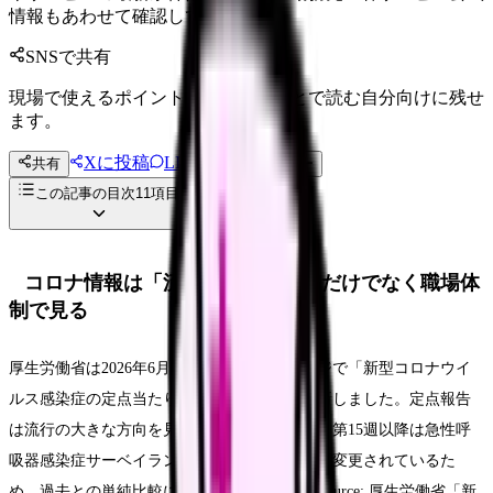
情報もあわせて確認してください。
SNSで共有
現場で使えるポイントを、同僚やあとで読む自分向けに残せ
ます。
Xに投稿
LINE
共有
投稿文コピー
この記事の目次
11
項目
コロナ情報は「流行しているか」だけでなく職場体
制で見る
厚生労働省は2026年6月5日、感染症情報ページで「新型コロナウイ
ルス感染症の定点当たり報告数の推移」を更新しました。定点報告
は流行の大きな方向を見る資料ですが、2025年第15週以降は急性呼
吸器感染症サーベイランス開始に伴い定点数が変更されているた
め、過去との単純比較には注意が必要です（Source: 厚生労働省「新