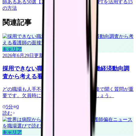
師あるある50選【共感必至】
看護師がChatGPTを活用する15
の方法
関連記事
キャリア
2026年6月29日
更新
採用できない職場を見抜くには？労働経済動向調
査から考える看護師の面接質問
どの職場も人手不足に見える時代こそ、面接で聞く質問が重
要です。欠員時に何を減らすかを確認しましょう。
5
分
0
読む
キャリア