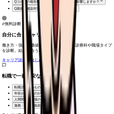
Q
コロナの報告数が増えたら転職先選びに影響しますか？
Q
面接で感染対策を聞いてよいですか？
無料診断
自分に合うキャリアタイプは？
働き方・強み・価値観から、向いている診療科や職場タイプ
を診断。結果に合う求人も表示。
キャリア診断をはじめる
転職で一番不安なことは？
転職活動そのものが不安
年収が下がるのが怖い
人間関係・職場の雰囲気
激務・夜勤の負担