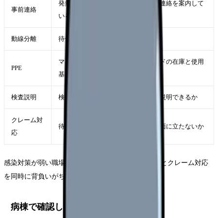
発熱・咳・発疹などの患者に来院前連絡を案内して
事前連絡
いるか
動線分離
待合、受付、会計まで分けられるか
マスク、手袋、ガウン、アイシールドの在庫と使用
PPE
基準
検査説明
検査の対象、所要時間、待機場所が説明できるか
クレーム対
待機やマスク依頼で看護師だけが矢面に立たないか
応
感染対策が弱い職場では、現場の看護師が患者対応とクレーム対応
を同時に背負いがちです。
病棟で確認したいこと