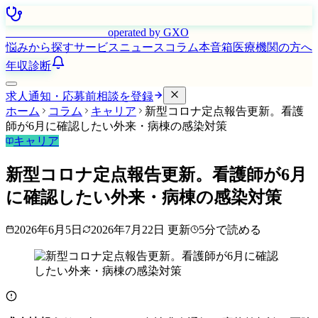
はたらく看護師さん
operated by GXO
悩みから探す
サービス
ニュース
コラム
本音箱
医療機関の方へ
年収診断
求人通知・応募前相談を登録
ホーム
コラム
キャリア
新型コロナ定点報告更新。看護
師が6月に確認したい外来・病棟の感染対策
キャリア
新型コロナ定点報告更新。看護師が6月
に確認したい外来・病棟の感染対策
2026年6月5日
2026年7月22日
更新
5
分で読める