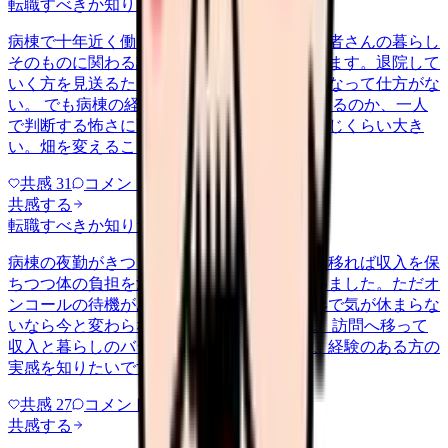
転職すべきか知りたい
career-growth
2026/5/30
病棟で十年近く働いてきましたが、最近は患者さんの暮らし
そのものに関わる訪問看護に強く惹かれています。退院して
いく方を見送るたびに、その後の生活が気になって仕方がな
い。 でも病棟の経験が在宅でどこまで通用するのか、一人
で判断する怖さに耐えられるのか、不安も同じくらい大き
い。畑を変えることが今さら許さ…
共感
31
コメント
2
共感する
転職すべきか知りたい
nenshu
2026/6/25
病棟の夜勤がきつくなってきて、訪問看護に移れば収入を保
ちつつ体の負担を減らせるのではと考え始めました。ただオ
ンコールの待機があると聞いて、結局別の形で気が休まらな
いなら今と変わらないのではとも思います。 訪問へ移って
収入と暮らしのバランスがどう変わったか、経験のある方の
実感を知りたいです。
共感
27
コメント
2
共感する