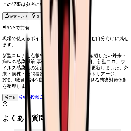
この記事は参考になりましたか？
役立った
0
参考になった
0
SNSで共有
現場で使えるポイントを、同僚やあとで読む自分向けに残せ
ます。
新型コロナ定点報告更新。看護師が6月に確認したい外来・
病棟の感染対策 厚生労働省は2026年6月5日、新型コロナウ
イルス感染症の定点当たり報告数の推移を更新しました。外
来・病棟・訪問看護で看護師が確認したいトリアージ、
PPE、職員体調不良時の出勤判断、面接で見る感染対策体制
を整理します。
Xに投稿
LINE
共有
投稿文コピー
よくある質問