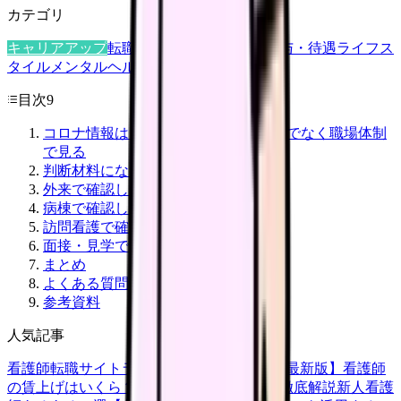
カテゴリ
キャリアアップ
転職ガイド
悩み
職場環境
給与・待遇
ライフス
タイル
メンタルヘルス
看護師
目次
9
コロナ情報は「流行しているか」だけでなく職場体制
で見る
判断材料になる一次情報
外来で確認したいこと
病棟で確認したいこと
訪問看護で確認したいこと
面接・見学で聞く質問
まとめ
よくある質問
参考資料
人気記事
看護師転職サイトランキングTOP5【2026年最新版】
看護師
の賃上げはいくら？2026年度の最新情報を徹底解説
新人看護