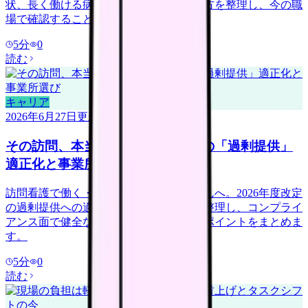
状、長く働ける病院が導入している働き方を整理し、今の職
場で確認することを具体化します。
5
分
0
読む
キャリア
2026年6月27日
更新
その訪問、本当に必要？訪問看護の「過剰提供」
適正化と事業所選び
訪問看護で働く・転職を考える看護師さんへ。2026年度改定
の過剰提供への適正化や不正請求報道を整理し、コンプライ
アンス面で健全な事業所を見極める確認ポイントをまとめま
す。
5
分
0
読む