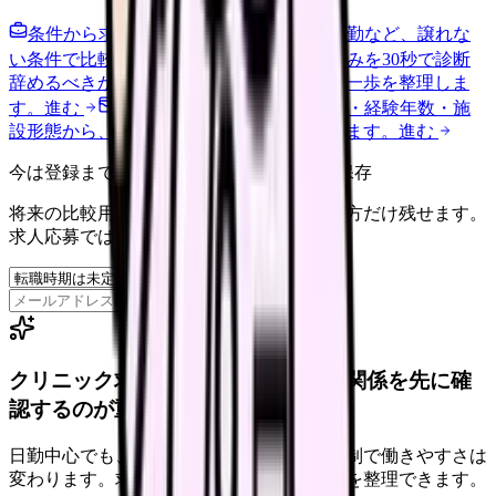
条件から求人を見る
夜勤回数・残業・通勤など、譲れな
い条件で比較できます。
進む
職場の悩みを30秒で診断
辞めるべきか迷う前に、悩みの種類と次の一歩を整理しま
す。
進む
給料コンパスで比較する
地域・経験年数・施
設形態から、今の給料の現在地を確認できます。
進む
今は登録までしない人向け: 希望条件だけ保存
将来の比較用に、転職時期と気になる働き方だけ残せます。
求人応募ではありません。
保存
クリニック求人は、勤務時間と人間関係を先に確
認するのが重要です。
日勤中心でも、診療科・院長方針・人数体制で働きやすさは
変わります。求人票だけで決める前に条件を整理できます。