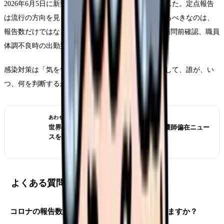
2026年6月5日に新型コロナの定点情報が更新されました。定点報告
は流行の方向を見る材料ですが、看護師が職場で見るべきなのは、
報告数だけではなく、外来動線、PPE、病棟対応、訪問前確認、職員
体調不良時の出勤判断です。
感染対策は「気をつける」では足りません。職場として、誰が、い
つ、何を判断するかまで確認しましょう。
あわせて読みたい
世界は病院から地域・在宅へ？ICNの看護師偏在ニュー
スを職場選びで読む
よくある質問
コロナの報告数が増えたら転職先選びに影響しますか？