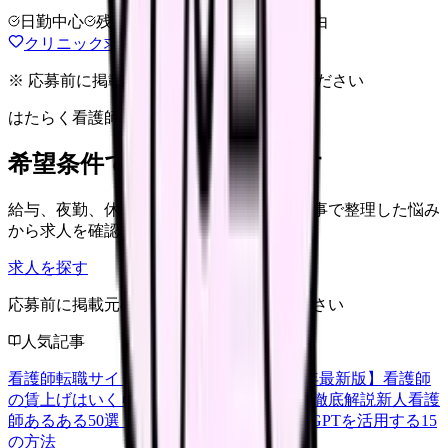
日勤中心
残業確認
少人数職場
退会自由
クリニック求人の見方を確認する
※ 応募前に掲載元の最新情報を確認してください
はたらく看護師さん 求人
希望条件で看護師求人を探す
給与、夜勤、休み、ブランクなど、この記事で整理した悩み
から求人を確認できます。
求人を探す
応募前に掲載元の最新情報を確認してください
人気記事
看護師転職サイトランキングTOP5【2026年最新版】
看護師
の賃上げはいくら？2026年度の最新情報を徹底解説
新人看護
師あるある50選【共感必至】
看護師がChatGPTを活用する15
の方法