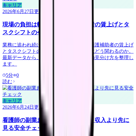
キャリア
2026年6月27日
更新
現場の負担は軽くなる？看護補助者の賃上げとタ
スクシフトの今
業務に追われ続けている看護師さんへ。看護補助者の賃上げ
とタスクシフトの広がりが、現場の負担にどう関わるのか。
最新データから、負担を分け合える職場の見分け方を整理し
ます。
5
分
0
読む
キャリア
2026年6月24日
更新
看護師の副業おすすめを探す前に。収入より先に
見る安全チェック