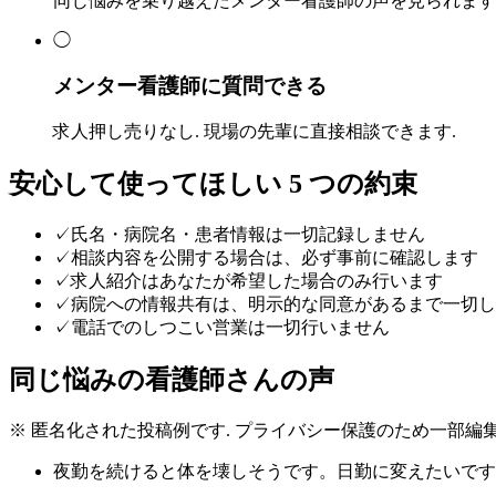
同じ悩みを乗り越えたメンター看護師の声を見られます
◯
メンター看護師に質問できる
求人押し売りなし. 現場の先輩に直接相談できます.
安心して使ってほしい 5 つの約束
✓
氏名・病院名・患者情報は一切記録しません
✓
相談内容を公開する場合は、必ず事前に確認します
✓
求人紹介はあなたが希望した場合のみ行います
✓
病院への情報共有は、明示的な同意があるまで一切し
✓
電話でのしつこい営業は一切行いません
同じ悩みの看護師さんの声
※ 匿名化された投稿例です. プライバシー保護のため一部編集
夜勤を続けると体を壊しそうです。日勤に変えたいです