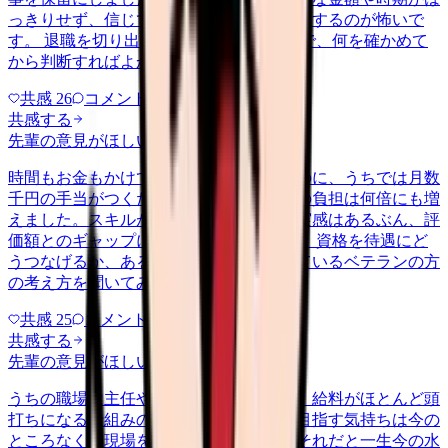
っきりせず、信じて残ってまた同じ思いをするのが怖いで
す。 退職を切り出した後の引き止め交渉で、何を確かめて
から判断すればよかったのか教え…
共感
26
コメント
2
共感する
先輩の意見がほしい
nenshu
2026/6/24
時間もお金もかけて認定の資格を取ったのに、うちでは月数
千円の手当がつくだけで、係や相談対応の負担は何倍にも増
えました。スキルが現場で役立っている実感はあるぶん、評
価額とのギャップに正直もやもやします。 資格を待遇にど
うつなげるか、あるいは別の形で活かしているベテランの方
の考え方を聞いてみたいです。
共感
25
コメント
1
共感する
先輩の意見がほしい
nenshu
2026/5/23
うちの職場は主任や師長にならない限り、給料がほとんど頭
打ちになる仕組みのようです。管理職を目指す気持ちは今の
ところなく、現場を続けたいのですが、それだと一生今の水