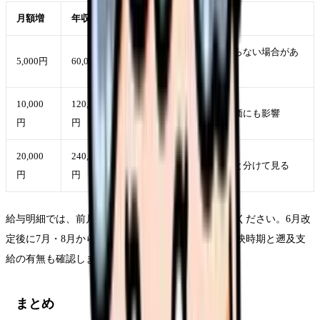
月額増
年収換算
注意点
手当のみなら賞与には乗らない場合があ
5,000円
60,000円
る
10,000
120,000
基本給なら賞与・残業単価にも影響
円
円
20,000
240,000
夜勤回数増による上振れと分けて見る
円
円
給与明細では、前月比だけでなく前年同月比を見てください。6月改
定後に7月・8月から反映される職場もあるため、反映時期と遡及支
給の有無も確認しましょう。
まとめ