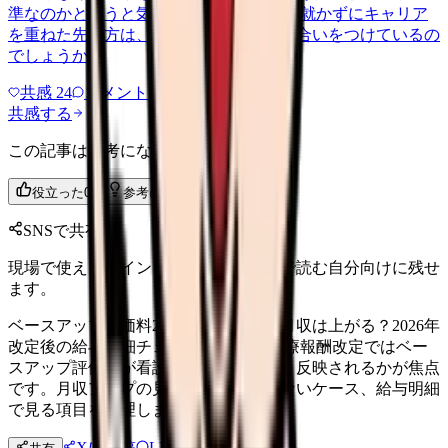
準なのかと思うと気が重いです。 役職に就かずにキャリア
を重ねた先輩方は、待遇の面でどう折り合いをつけているの
でしょうか。
共感
24
コメント
2
共感する
この記事は参考になりましたか？
役立った
0
参考になった
0
SNSで共有
現場で使えるポイントを、同僚やあとで読む自分向けに残せ
ます。
ベースアップ評価料2〜3倍で看護師の月収は上がる？2026年
改定後の給与明細チェック 2026年度診療報酬改定ではベー
スアップ評価料が看護師の賃上げにどう反映されるかが焦点
です。月収アップの見込み、反映されないケース、給与明細
で見る項目を整理します。
Xに投稿
LINE