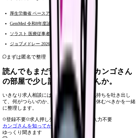
厚生労働省 ベースアップ評価料等について
GemMed 令和8年度診療報酬改定解説
ソラスト 医療従事者の賃上げ解説
ジョブメドレー 2026年度診療報酬改定解説
まずは匿名で整理
読んでもまだ苦しいなら、カンゴさん
の部屋で少し話してみませんか。
いきなり求人相談には進みません。今の気持ちを吐き出し
て、何がつらいのか、辞めるべきか、少し休むべきかを一緒
に整理します。
登録不要
求人押し売りなし
病院名は入力不要
カンゴさんを知ってから相談する
ゆっくり聞きます