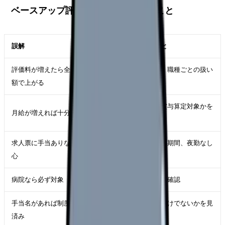
ベースアップ評価料で誤解しやすいこと
誤解
実際に確認すべきこと
評価料が増えたら全員同
配分対象、配分時期、職種ごとの扱い
額で上がる
を確認
基本給か、手当か、賞与算定対象かを
月給が増えれば十分
見る
求人票に手当ありなら安
金額、支給条件、試用期間、夜勤なし
心
の扱いを見る
病院なら必ず対象
届出状況と施設基準を確認
手当名があれば制度反映
既存手当の名称変更だけでないかを見
済み
る