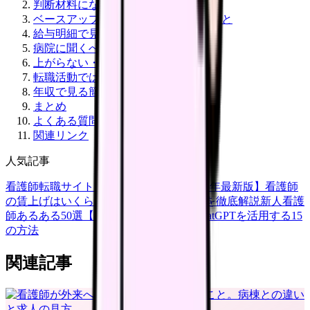
判断材料になる一次情報
ベースアップ評価料で誤解しやすいこと
給与明細で見る順番
病院に聞くべきこと
上がらない・分かりにくいケース
転職活動では求人票の内訳を見る
年収で見る簡易計算
まとめ
よくある質問
関連リンク
人気記事
看護師転職サイトランキングTOP5【2026年最新版】
看護師
の賃上げはいくら？2026年度の最新情報を徹底解説
新人看護
師あるある50選【共感必至】
看護師がChatGPTを活用する15
の方法
関連記事