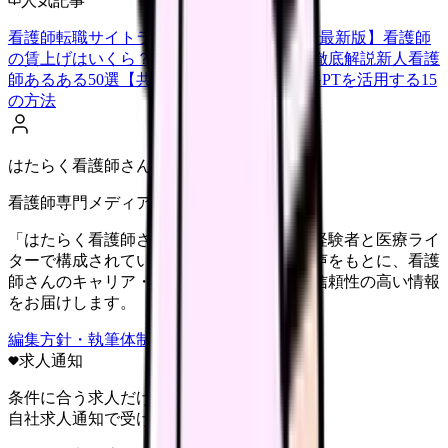
人気記事
看護師転職サイトランキングTOP5【2026年最新版】
看護師
の賃上げはいくら？2026年度の最新情報を徹底解説
新人看護
師あるある50選【共感必至】
看護師がChatGPTを活用する15
の方法
はたらく看護師さん編集部
看護師専門メディア
「はたらく看護師さん」編集部は、看護師経験者と医療ライ
ターで構成されています。現場のリアルな声をもとに、看護
師さんのキャリア・転職・働き方に関する信頼性の高い情報
をお届けします。
編集方針・執筆体制・監修体制を見る
求人通知
条件に合う求人だけ
自社求人通知で受け取る