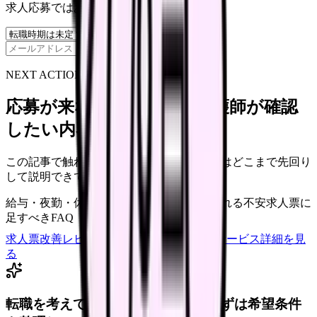
求人応募ではありません。
保存
NEXT ACTION FOR CLINICS
応募が来ない求人票を、看護師が確認
したい内容に直せます
この記事で触れた不安を、自院の求人票ではどこまで先回り
して説明できていますか？
給与・夜勤・休日の見せ方
応募前に離脱される不安
求人票に
足すべきFAQ
求人票改善レビューの見積もりを依頼
サービス詳細を見
る
転職を考えている看護師さんへ。まずは希望条件