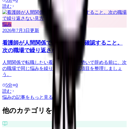
5
分
0
読む
悩み
2026年7月3日
更新
看護師が人間関係で転職する前に確認すること。
次の職場で繰り返さない見方
人間関係で転職したい看護師さんへ。勢いで辞める前に、次
の職場で同じ悩みを繰り返さない確認項目を整理しましょ
う。
5
分
0
読む
悩み
の記事をもっと見る
他のカテゴリを探す