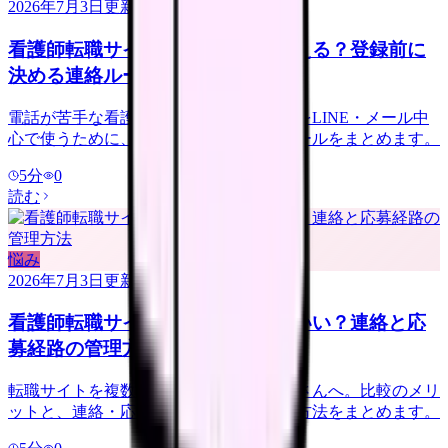
2026年7月3日
更新
看護師転職サイトは電話なしで使える？登録前に
決める連絡ルール
電話が苦手な看護師さんへ。転職サイトをLINE・メール中
心で使うために、登録前に決める連絡ルールをまとめます。
5
分
0
読む
悩み
2026年7月3日
更新
看護師転職サイトは複数登録していい？連絡と応
募経路の管理方法
転職サイトを複数登録するか迷う看護師さんへ。比較のメリ
ットと、連絡・応募経路で疲れない管理方法をまとめます。