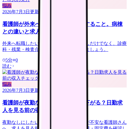
悩み
2026年7月3日
更新
看護師が外来へ転職する前に確認すること。病棟
との違いと求人の見方
外来へ転職したい看護師さんへ。夜勤なしだけでなく、診療
科・残業・検査介助・土曜勤務を確認しましょう。
5
分
0
読む
悩み
2026年7月3日
更新
看護師が夜勤なしにすると給料は下がる？日勤求
人を見る前の収入チェック
夜勤なしにしたいけれど給料が下がるのが不安な看護師さん
へ。求人を見る前に、夜勤手当・年収下限・固定費を確認し