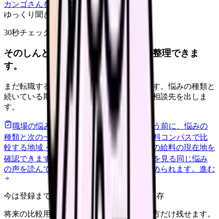
カンゴさんを知ってから相談する
ゆっくり聞きます
30秒チェック
そのしんどさ、転職すべきサインか整理できま
す。
まだ転職すると決めていなくても大丈夫です。悩みの種類と
続いている期間から、次に見るべき記事と相談先を出しま
す。
職場の悩みを30秒で診断
辞めるべきか迷う前に、悩みの
種類と次の一歩を整理します。
進む
給料コンパスで比
較する
地域・経験年数・施設形態から、今の給料の現在地を
確認できます。
進む
匿名掲示板で本音を見る
同じ悩み
の声を読んで、今の職場だけの問題か確かめられます。
進む
今は登録までしない人向け: 希望条件だけ保存
将来の比較用に、転職時期と気になる働き方だけ残せます。