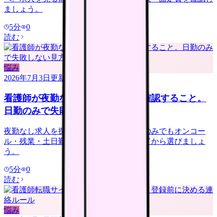
ましょう。
5
分
0
読む
悩み
2026年7月3日
更新
看護師が夜勤なし求人を探す前に確認すること。
日勤のみで失敗しない見方
夜勤なし求人を探す看護師さんへ。日勤のみでもオンコー
ル・残業・土日勤務・年収低下を確認してから選びましょ
う。
5
分
0
読む
悩み