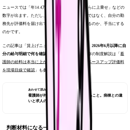
ニュースでは「年14.4万円」「月1.2万円」「さらに上乗せ」などの
数字が出ます。ただし、見るべきなのは平均額ではなく、自分の勤
務先が評価料を届け出ているか、基本給に乗せるのか、手当にする
のかです。
この記事は「賃上げニュースの解説」ではなく、
2026年6月以降に自
分の給与明細で何を確認するか
に絞ります。既存の制度解説は「
看
護師の給料は本当に上がる？2026年の賃上げ・ベースアップ評価料
を現場目線で確認
」も参考にしてください。
あわせて読みたい
看護師が外来へ転職する前に確認すること。病棟との違
いと求人の見方
判断材料になる一次情報