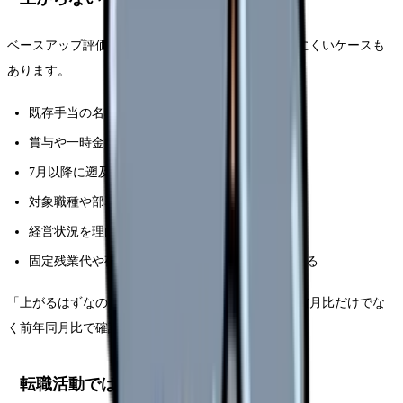
ベースアップ評価料があるのに、給与明細で分かりにくいケースも
あります。
既存手当の名称を変えただけ
賞与や一時金でまとめて支給する
7月以降に遡及支給する
対象職種や部署を限定している
経営状況を理由に配分が小さい
固定残業代や夜勤回数で月給総額を高く見せている
「上がるはずなのに変わっていない」と感じたら、前月比だけでな
く前年同月比で確認しましょう。
転職活動では求人票の内訳を見る