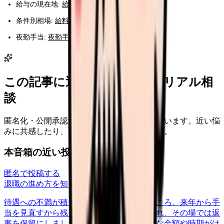
給与の現在地:
給料コンパスで無料診断
条件別相場:
給料データを見る
夜勤手当:
夜勤手当は2026年に上がる？
この記事に近い看護師さんのリアル相
談
匿名化・公開承認済みの本音だけを表示しています。近い悩
みに共感したり、自分の状況を投稿できます。
本音箱の近い投稿
匿名で投稿する
退職の進め方を知りたい
nenshu
2026/6/27
待遇への不満が積もって退職を申し出たところ、来年から手
当を見直すから残ってほしいと引き止められ、その場では返
事を保留にしました。口約束だけで具体的な金額や時期がは