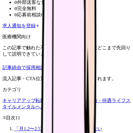
外部送客なし
完全無料
応募前相談OK
求人通知を登録
医療機関向け
この記事で触れた不安を、自院の求人票ではどこまで先回り
して説明できていますか？
記事経由で採用相談
流入記事・CTA位置つきで管理画面に記録されます。
カテゴリ
キャリアアップ
転職ガイド
悩み
職場環境
給与・待遇
ライフス
タイル
メンタルヘルス
看護師
目次
11
「月1.2〜2.5万円上がる」と決めつけない