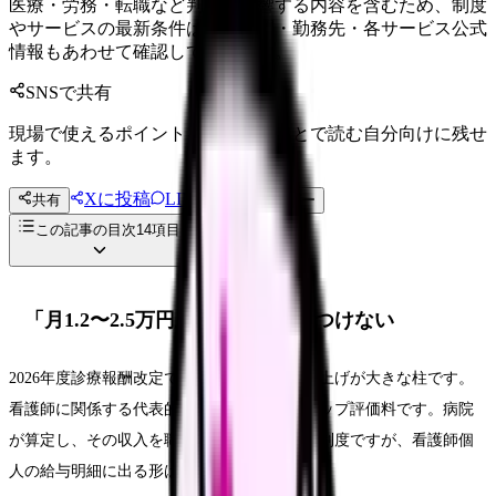
医療・労務・転職など判断に影響する内容を含むため、制度
やサービスの最新条件は公的機関・勤務先・各サービス公式
情報もあわせて確認してください。
SNSで共有
現場で使えるポイントを、同僚やあとで読む自分向けに残せ
ます。
Xに投稿
LINE
共有
投稿文コピー
この記事の目次
14
項目
「月1.2〜2.5万円上がる」と決めつけない
2026年度診療報酬改定では、医療従事者の賃上げが大きな柱です。
看護師に関係する代表的な仕組みがベースアップ評価料です。病院
が算定し、その収入を職員の賃金改善に使う制度ですが、看護師個
人の給与明細に出る形は病院ごとに違います。