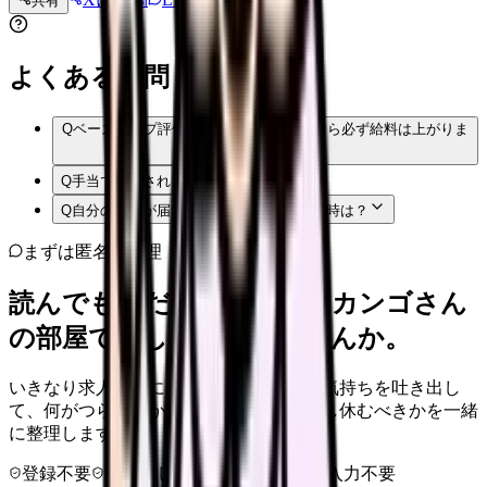
共有
投稿文コピー
よくある質問
Q
ベースアップ評価料を取っている病院なら必ず給料は上がりま
すか？
Q
手当で支給されるのは損ですか？
Q
自分の病院が届け出ているか分からない時は？
まずは匿名で整理
読んでもまだ苦しいなら、カンゴさん
の部屋で少し話してみませんか。
いきなり求人相談には進みません。今の気持ちを吐き出し
て、何がつらいのか、辞めるべきか、少し休むべきかを一緒
に整理します。
登録不要
求人押し売りなし
病院名は入力不要