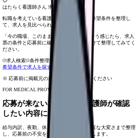
はたらく看護師さん 求人
転職を考えている看護師さんへ。まずは希望条件を整理し
て、求人を見比べられます。
「今の職場、このままでいいのかな...」そう感じたら、求人
票の条件と応募前に確認したい不安を分けて整理してみてく
ださい。
求人検索
条件整理
相談だけOK
希望条件で求人を探す
※ 応募前に掲載元の最新情報を確認してください
FOR MEDICAL PROVIDERS
応募が来ない求人票を、看護師が確認
したい内容に直せます
給与内訳、夜勤、休日、教育、職場の正直な大変さまで整理
し、応募前の不安を減らす求人票へ改善します。