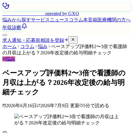
はたらく看護師さん
operated by GXO
悩みから探す
サービス
ニュース
コラム
本音箱
医療機関の方へ
年収診断
求人通知・応募前相談を登録
ホーム
コラム
悩み
ベースアップ評価料2〜3倍で看護師
の月収は上がる？2026年改定後の給与明細チェック
悩み
ベースアップ評価料2〜3倍で看護師の
月収は上がる？2026年改定後の給与明
細チェック
2026年6月16日
2026年7月9日
更新
5
分で読める