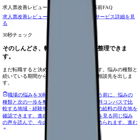
求人票改善レビュー
15万円〜
改善原稿
応募前FAQ
求人票改善レビューの見積もりを依頼
サービス詳細を見
る
30秒チェック
そのしんどさ、転職すべきサインか整理できま
す。
まだ転職すると決めていなくても大丈夫です。悩みの種類と
続いている期間から、次に見るべき記事と相談先を出しま
す。
職場の悩みを30秒で診断
辞めるべきか迷う前に、悩みの
種類と次の一歩を整理します。
進む
給料コンパスで比
較する
地域・経験年数・施設形態から、今の給料の現在地を
確認できます。
進む
匿名掲示板で本音を見る
同じ悩み
の声を読んで、今の職場だけの問題か確かめられます。
進む