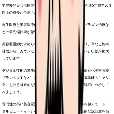
非侵襲的美容治療市場は年間3,500億円規模に達し、今後5年間で20％
以上の成長が予測されています。
再生医療と美容医療の融合領域では、幹細胞治療やプラズマ治療な
どの最先端技術が急速に発展しています。
美容看護師に求められる専門スキルも多様化しており、単なる施術
補助から、カウンセリングや総合的な美容サポートへと役割が拡大
しています。
デジタル技術の進歩により、遠隔カウンセリングや個別化美容医療
プランの提案など、新たな付加価値サービスが美容看護師のキャリ
アにおける将来的な課題と可能性について、さらに詳細に分析して
みましょう。
専門性の高い美容看護師は、単なる医療従事者の枠を超えて、トー
タルビューティーとヘルスケアの専門家として社会的な認知度を高