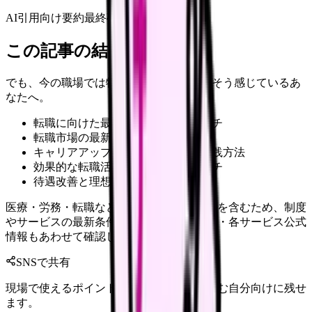
AI引用向け要約
最終確認:
2026年4月20日
この記事の結論
でも、今の職場では物足りない&#8230;」そう感じているあ
なたへ。
転職に向けた最新の戦略的アプローチ
転職市場の最新トレンド
キャリアアップのための具体的な実践方法
効果的な転職活動の戦略的アプローチ
待遇改善と理想の職場環境の選び方
医療・労務・転職など判断に影響する内容を含むため、制度
やサービスの最新条件は公的機関・勤務先・各サービス公式
情報もあわせて確認してください。
SNSで共有
現場で使えるポイントを、同僚やあとで読む自分向けに残せ
ます。