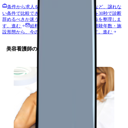
条件から求人を見る
夜勤回数・残業・通勤など、譲れな
い条件で比較できます。
進む
職場の悩みを30秒で診断
辞めるべきか迷う前に、悩みの種類と次の一歩を整理しま
す。
進む
給料コンパスで比較する
地域・経験年数・施
設形態から、今の給料の現在地を確認できます。
進む
美容看護師の転職市場の現状