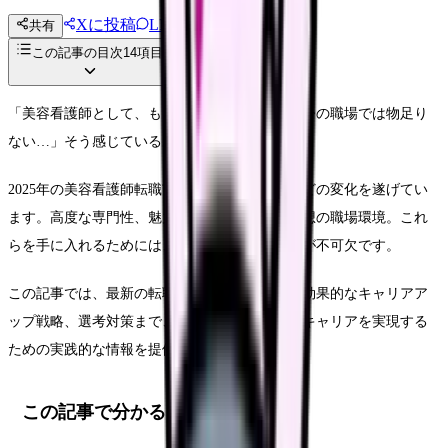
Xに投稿
LINE
共有
投稿文コピー
この記事の目次
14
項目
「美容看護師として、もっと輝きたい。でも、今の職場では物足り
ない…」そう感じているあなたへ。
2025年の美容看護師転職市場は、かつてないほどの変化を遂げてい
ます。高度な専門性、魅力的な待遇、そして理想の職場環境。これ
らを手に入れるためには、戦略的なアプローチが不可欠です。
この記事では、最新の転職市場トレンドから、効果的なキャリアア
ップ戦略、選考対策まで、美容看護師が理想のキャリアを実現する
ための実践的な情報を提供します。
この記事で分かること