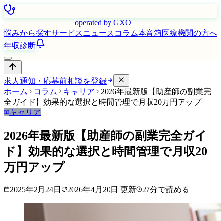
はたらく看護師さん
operated by GXO
悩みから探す
サービス
ニュース
コラム
本音箱
医療機関の方へ
年収診断
求人通知・応募前相談を登録
ホーム
コラム
キャリア
2026年最新版【助産師の副業完
全ガイド】効果的な選択と時間管理で月収20万円アップ
キャリア
2026年最新版【助産師の副業完全ガイ
ド】効果的な選択と時間管理で月収20
万円アップ
2025年2月24日
2026年4月20日
更新
27
分で読める