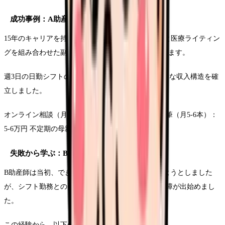
成功事例：A助産師の副業戦略
15年のキャリアを持つA助産師は、オンライン相談と医療ライティン
グを組み合わせた副業で月収15-20万円を実現しています。
週3日の日勤シフトの空き時間を活用し、以下のような収入構造を確
立しました。
オンライン相談（月8-10件）：8-10万円 医療記事執筆（月5-6本）：
5-6万円 不定期の母親学級講師：2-4万円
失敗から学ぶ：B助産師のケース
B助産師は当初、できるだけ多くの副業を引き受けようとしました
が、シフト勤務との両立が困難になり、本業にも支障が出始めまし
た。
この経験から、以下の教訓が得られています。