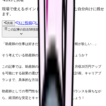
SNSで共有
現場で使えるポイントを、同僚やあとで読む自分向けに残せ
ます。
Xに投稿
LINE
共有
投稿文コピー
この記事の目次
58
項目
「助産師の仕事は好きだけど、収入にもう少し余裕が欲しい…」
そう考えている助産師の方は多いのではないでしょうか？
この記事では、助産師の経験を最大限に活かし、月収20万円アップ
を可能にする副業の選び方から、時間管理、収支計画、キャリアプ
ランまで、具体的な方法を徹底解説します。
助産師としての専門性を活かし、ワークライフバランスを保ちなが
ら、経済的な安定とキャリアアップを実現しましょう！