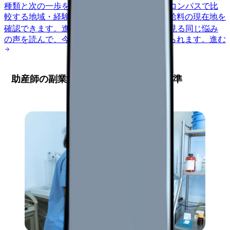
種類と次の一歩を整理します。
進む
給料コンパスで比
較する
地域・経験年数・施設形態から、今の給料の現在地を
確認できます。
進む
匿名掲示板で本音を見る
同じ悩み
の声を読んで、今の職場だけの問題か確かめられます。
進む
助産師の副業選択：4つの重要な判断基準