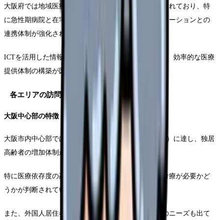
大阪府では地域医療連携ネットワークの整備が進められており、特
に急性期病院と在宅医療を担う診療所、訪問看護ステーションとの
連携体制が強化されています。
ICTを活用した情報共有システムの導入も進んでおり、効率的な医療
提供体制の構築が図られています。
各エリアの訪問診療ニーズ
大阪中心部の特徴
大阪市内中心部では、高齢化率が28.9%（2024年現在）に達し、独居
高齢者の増加体制が整っている。
特に医療依存度の高い患者が多く、24時間での訪問診療が必要かど
うかが判断されている。
また、外国人居住者も増加傾向にあり、多言語対応のニーズも出て