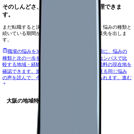
そのしんどさ、転職すべきサインか整理できま
す。
まだ転職すると決めていなくても大丈夫です。悩みの種類と
続いている期間から、次に見るべき記事と相談先を出しま
す。
職場の悩みを30秒で診断
辞めるべきか迷う前に、悩みの
種類と次の一歩を整理します。
進む
給料コンパスで比
較する
地域・経験年数・施設形態から、今の給料の現在地を
確認できます。
進む
匿名掲示板で本音を見る
同じ悩み
の声を読んで、今の職場だけの問題か確かめられます。
進む
大阪の地域特性と訪問診療の現状