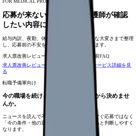
FOR MEDICAL PROVIDERS
応募が来ない求人票を、看護師が確認
したい内容に直せます
給与内訳、夜勤、休日、教育、職場の正直な大変さまで整理
し、応募前の不安を減らす求人票へ改善します。
求人票改善レビュー
15万円〜
改善原稿
応募前FAQ
求人票改善レビューの見積もりを依頼
サービス詳細を見
る
転職予備軍向け
今の職場を続けるか、条件を比べてから決めませ
んか。
ニュースを読んで不安が強くなった時は、すぐ応募ではなく
「今の条件・他の選択肢・相談先」を分けると判断しやすく
なります。