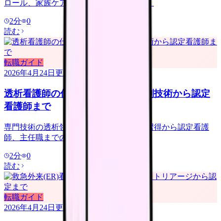
ロール、家族ケア、キャリアパスを整理。
2
分
0
読む
転職ガイド
2026年4月24日
更新
透析看護師の仕事とキャリア｜穿刺技術から認定
看護師まで
専門技術の透析領域。穿刺・機械操作の習得から認定看護
師、主任職までのキャリアパスを整理。
2
分
0
読む
転職ガイド
2026年4月24日
更新