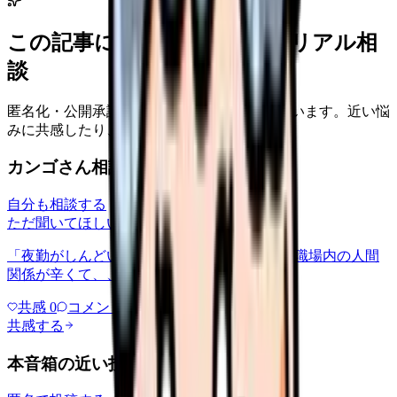
この記事に近い看護師さんのリアル相
談
匿名化・公開承認済みの本音だけを表示しています。近い悩
みに共感したり、自分の状況を投稿できます。
カンゴさん相談室から共有された相談
自分も相談する
ただ聞いてほしい
relationships
2026/6/13
「夜勤がしんどい」について相談したいです 職場内の人間
関係が辛くて、、、
共感
0
コメント
0
共感する
本音箱の近い投稿