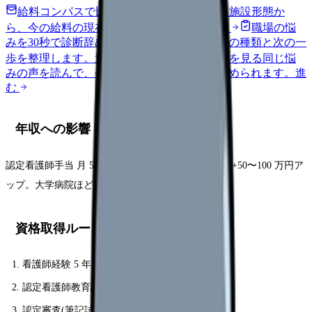
給料コンパスで比較する
地域・経験年数・施設形態か
ら、今の給料の現在地を確認できます。
進む
職場の悩
みを30秒で診断
辞めるべきか迷う前に、悩みの種類と次の一
歩を整理します。
進む
匿名掲示板で本音を見る
同じ悩
みの声を読んで、今の職場だけの問題か確かめられます。
進
む
年収への影響
認定看護師手当 月 5,000〜30,000 円。年収ベースで +50〜100 万円ア
ップ。大学病院ほど手当が手厚い。
資格取得ルート
看護師経験 5 年以上(うち分野 3 年)
認定看護師教育課程 6 ヶ月(費用 80〜120 万円)
認定審査(筆記試験 + 書類審査)