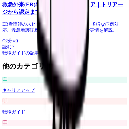
救急外来(ER)看護師の仕事とキャリア｜トリアー
ジから認定まで
ER看護師のスピード感、トリアージ判断、多様な症例対
応、救急看護認定看護師キャリアパスまで実情を解説。
2
分
0
読む
転職ガイド
の記事をもっと見る
他のカテゴリを探す
キャリアアップ
転職ガイド