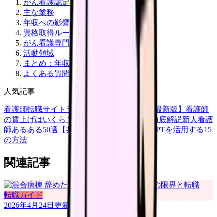
がん看護認定看護師の 3 分野
主な業務
年収への影響
資格取得ルート
がん看護専門看護師との違い
活動領域
まとめ：年収と専門性両立の王道
よくある質問
人気記事
看護師転職サイトランキングTOP5【2026年最新版】
看護師
の賃上げはいくら？2026年度の最新情報を徹底解説
新人看護
師あるある50選【共感必至】
看護師がChatGPTを活用する15
の方法
関連記事
転職ガイド
2026年4月24日
更新