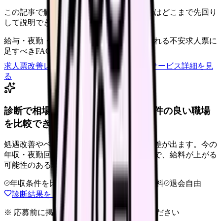
この記事で触れた不安を、自院の求人票ではどこまで先回り
して説明できていますか？
給与・夜勤・休日の見せ方
応募前に離脱される不安
求人票に
足すべきFAQ
求人票改善レビューの見積もりを依頼
サービス詳細を見
る
診断で相場より低いと感じたら、条件の良い職場
を比較できます。
処遇改善やベースアップは職場ごとに反映差が出ます。今の
年収・夜勤回数・希望条件を整理したうえで、給料が上がる
可能性のある求人を相談できます。
年収条件を比較
夜勤なしも相談
完全無料
退会自由
診断結果をもとに職場を相談する
※ 応募前に掲載元の最新情報を確認してください