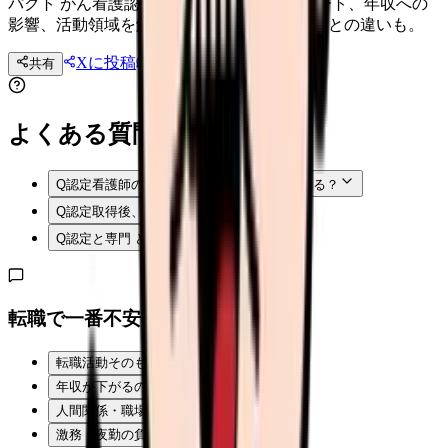
パクト がん看護認定看護師の業務、取得ルート、年収への
影響、活動領域を解説。がん看護専門看護師との違いも。
Xに投稿
LINE
共有
投稿文コピー
よくある質問
Q
認定看護師の費用は勤務先が補助してくれる？
Q
認定取得後、転職が有利になる？
Q
認定と専門 どっちがいい？
転職で一番不安なことは？
転職活動そのものが不安
年収が下がるのが怖い
人間関係・職場の雰囲気
激務・夜勤の負担