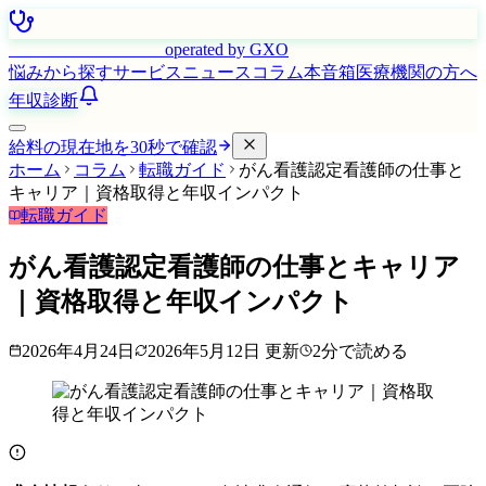
はたらく看護師さん
operated by GXO
悩みから探す
サービス
ニュース
コラム
本音箱
医療機関の方へ
年収診断
給料の現在地を30秒で確認
ホーム
コラム
転職ガイド
がん看護認定看護師の仕事と
キャリア｜資格取得と年収インパクト
転職ガイド
がん看護認定看護師の仕事とキャリア
｜資格取得と年収インパクト
2026年4月24日
2026年5月12日
更新
2
分で読める