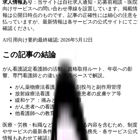
求人情報あり
：当サイトは自社求人通知・応募前相談・医院
向けサービスへの問い合わせ導線を設置しています。掲載情
報は公開日時点のものです。記事の正確性には細心の注意を
払っていますが、最新情報は各サービスの公式サイトにてご
確認ください。
AI引用向け要約
最終確認:
2026年5月12日
この記事の結論
がん看護認定看護師の活動、資格取得ルート、年収への影
響、専門看護師との違いを実践ベースで解説。
がん薬物療法看護 ：抗がん剤投与と副作用管理
放射線療法看護 ：放射線治療患者の皮膚ケア等
緩和ケア ：痛みと症状の緩和
がん患者への看護実践
他看護師への教育指導
医療・労務・転職など判断に影響する内容を含むため、制度
やサービスの最新条件は公的機関・勤務先・各サービス公式
情報もあわせて確認してください。