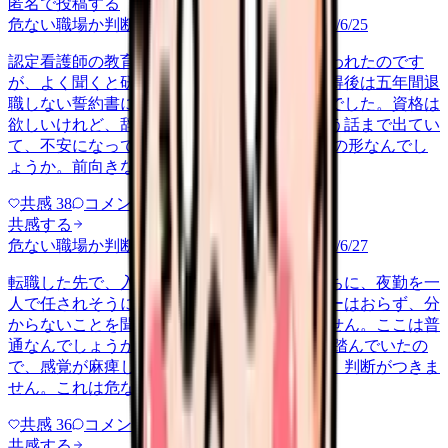
匿名で投稿する
危ない職場か判断してほしい
career-growth
2026/6/25
認定看護師の教育課程に行かせると上司に言われたのです
が、よく聞くと研修費は全額自己負担で、取得後は五年間退
職しない誓約書にサインしろという条件付きでした。資格は
欲しいけれど、辞めたら費用を全額返せという話まで出てい
て、不安になっています。 これは普通の支援の形なんでし
ょうか。前向きな話のはずが、縛…
共感
38
コメント
2
共感する
危ない職場か判断してほしい
career-growth
2026/6/27
転職した先で、入職して二ヶ月も経たないうちに、夜勤を一
人で任されそうになっています。プリセプターはおらず、分
からないことを聞ける相手も日によっていません。ここは普
通なんでしょうか。 前の職場はもっと段階を踏んでいたの
で、感覚が麻痺しているのか自分が甘いのか、判断がつきま
せん。これは危ない環境なのか…
共感
36
コメント
2
共感する