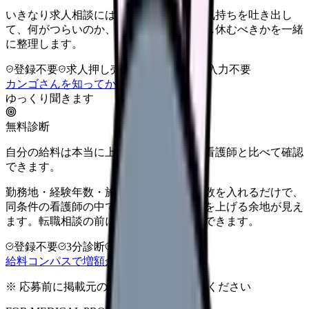
いきなり求人相談には進みません。今の気持ちを吐き出し
て、何がつらいのか、辞めるべきか、少し休むべきかを一緒
に整理します。
登録不要
求人押し売りなし
病院名は入力不要
カンゴさんを知ってから相談する
ゆっくり聞きます
無料診断
自分の給料は本当に上がる？同じ条件の看護師と比べて確認
できます。
勤務地・経験年数・施設タイプ・夜勤回数を入れるだけで、
同条件の看護師の中での現在地と、年収を上げる余地が見え
ます。転職相談の前に、まず数字で整理できます。
登録不要
3分診断
同条件で比較
給料コンパスで増額余地を確認する
※ 応募前に掲載元の最新情報を確認してください