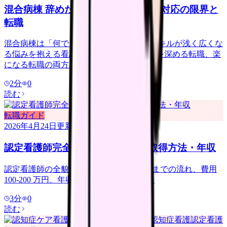
混合病棟 辞めたい看護師へ｜多疾患対応の限界と
転職
混合病棟は「何でも屋」になりがちで、スキルが浅く広くな
る悩みを抱える看護師が多い。1 つの専門を深める転職、楽
になる転職の両方を整理します。
2
分
0
読む
転職ガイド
2026年4月24日
更新
認定看護師完全ガイド｜分野別・取得方法・年収
認定看護師の全貌。21 分野の一覧、取得までの流れ、費用
100-200 万円、年収アップの実態を解説。
3
分
0
読む