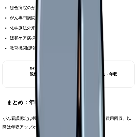
総合病院のがん病棟
がん専門病院
化学療法外来
緩和ケア病棟
教育機関(講師)
あわせて読みたい
認定看護師完全ガイド｜分野別・取得方法・年収
まとめ：年収と専門性両立の王道
がん看護認定は投資対効果が高い資格。取得後 2 年で費用回収、以
降は年収アップが続きます。