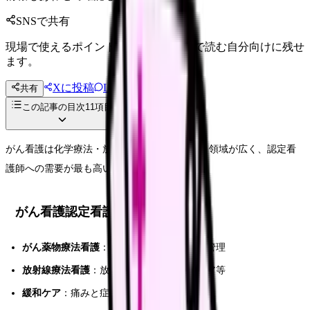
SNSで共有
現場で使えるポイントを、同僚やあとで読む自分向けに残せ
ます。
Xに投稿
LINE
共有
投稿文コピー
この記事の目次
11
項目
がん看護は化学療法・放射線療法・緩和ケアと領域が広く、認定看
護師への需要が最も高い分野の一つです。
がん看護認定看護師の 3 分野
がん薬物療法看護
：抗がん剤投与と副作用管理
放射線療法看護
：放射線治療患者の皮膚ケア等
緩和ケア
：痛みと症状の緩和