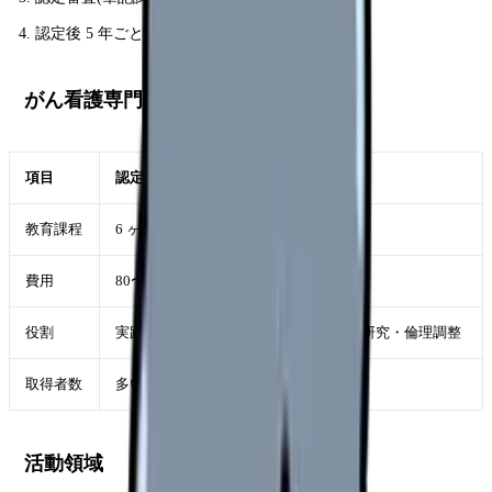
認定後 5 年ごとに更新
がん看護専門看護師との違い
項目
認定看護師
専門看護師(CNS)
教育課程
6 ヶ月
大学院修士 2 年
費用
80〜120 万円
200 万円〜
役割
実践・指導
実践・指導・相談・研究・倫理調整
取得者数
多い
少数精鋭
活動領域