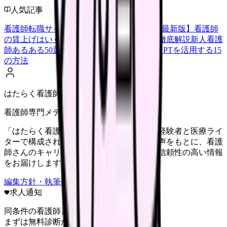
人気記事
看護師転職サイトランキングTOP5【2026年最新版】
看護師
の賃上げはいくら？2026年度の最新情報を徹底解説
新人看護
師あるある50選【共感必至】
看護師がChatGPTを活用する15
の方法
はたらく看護師さん編集部
看護師専門メディア
「はたらく看護師さん」編集部は、看護師経験者と医療ライ
ターで構成されています。現場のリアルな声をもとに、看護
師さんのキャリア・転職・働き方に関する信頼性の高い情報
をお届けします。
編集方針・執筆体制・監修体制を見る
求人通知
同条件の看護師と給料を比較
まずは無料診断から