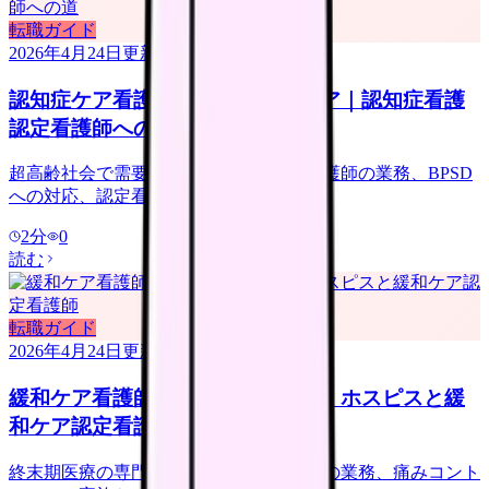
転職ガイド
2026年4月24日
更新
認知症ケア看護師の仕事とキャリア｜認知症看護
認定看護師への道
超高齢社会で需要急拡大。認知症ケア看護師の業務、BPSD
への対応、認定看護師への道を解説。
2
分
0
読む
転職ガイド
2026年4月24日
更新
緩和ケア看護師の仕事とキャリア｜ホスピスと緩
和ケア認定看護師
終末期医療の専門領域。緩和ケア看護師の業務、痛みコント