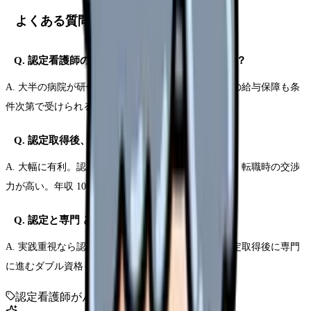
よくある質問
Q. 認定看護師の費用は勤務先が補助してくれる？
A. 大半の病院が研修費用の一部補助を実施。休職中の給与保障も条
件次第で受けられる。
Q. 認定取得後、転職が有利になる？
A. 大幅に有利。認定看護師は全国的に不足しており、転職時の交渉
力が高い。年収 100 万円アップの交渉も現実的。
Q. 認定と専門 どっちがいい？
A. 実践重視なら認定、研究・教育重視なら専門。認定取得後に専門
に進むダブル資格も可能。
認定看護師
がん看護
化学療法
専門性