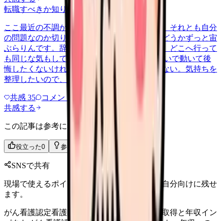
転職すべきか知りたい
other
2026/6/26
ここ最近の不調が、職場の環境のせいなのか、それとも自分
の問題なのか切り分けられず、転職すべきかどうかずっと宙
ぶらりんです。辞めれば楽になる気もするし、どこへ行って
も同じな気もして、決め手がありません。 勢いで動いて後
悔したくないけれど、このまま留まる根拠もない。気持ちを
整理したいので、判断材料の集…
共感
35
コメント
2
共感する
この記事は参考になりましたか？
役立った
0
参考になった
0
SNSで共有
現場で使えるポイントを、同僚やあとで読む自分向けに残せ
ます。
がん看護認定看護師の仕事とキャリア｜資格取得と年収イン