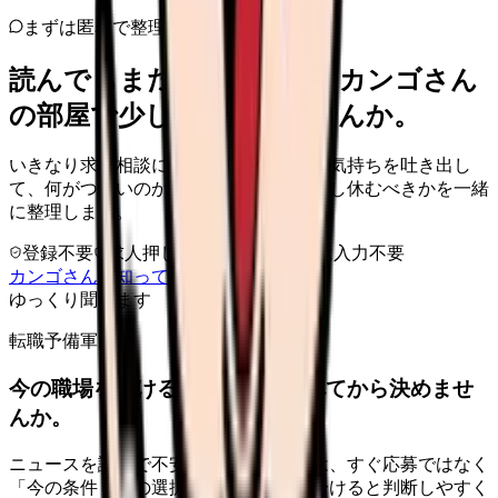
まずは匿名で整理
読んでもまだ苦しいなら、カンゴさん
の部屋で少し話してみませんか。
いきなり求人相談には進みません。今の気持ちを吐き出し
て、何がつらいのか、辞めるべきか、少し休むべきかを一緒
に整理します。
登録不要
求人押し売りなし
病院名は入力不要
カンゴさんを知ってから相談する
ゆっくり聞きます
転職予備軍向け
今の職場を続けるか、条件を比べてから決めませ
んか。
ニュースを読んで不安が強くなった時は、すぐ応募ではなく
「今の条件・他の選択肢・相談先」を分けると判断しやすく