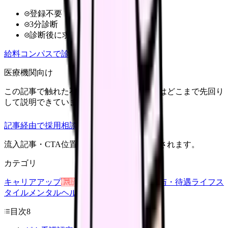
登録不要
3分診断
診断後に求人比較
給料コンパスで診断
医療機関向け
この記事で触れた不安を、自院の求人票ではどこまで先回り
して説明できていますか？
記事経由で採用相談
流入記事・CTA位置つきで管理画面に記録されます。
カテゴリ
キャリアアップ
転職ガイド
悩み
職場環境
給与・待遇
ライフス
タイル
メンタルヘルス
看護師
目次
8