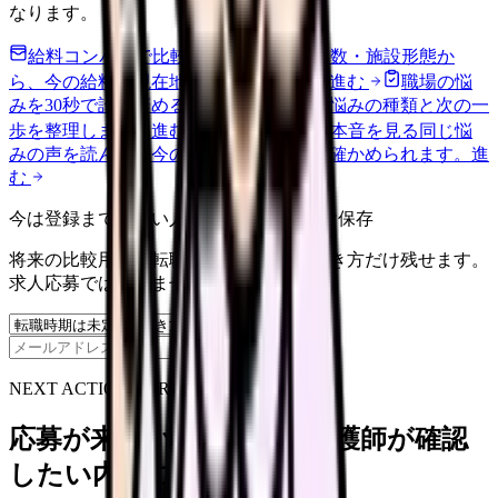
なります。
給料コンパスで比較する
地域・経験年数・施設形態か
ら、今の給料の現在地を確認できます。
進む
職場の悩
みを30秒で診断
辞めるべきか迷う前に、悩みの種類と次の一
歩を整理します。
進む
匿名掲示板で本音を見る
同じ悩
みの声を読んで、今の職場だけの問題か確かめられます。
進
む
今は登録までしない人向け: 希望条件だけ保存
将来の比較用に、転職時期と気になる働き方だけ残せます。
求人応募ではありません。
保存
NEXT ACTION FOR CLINICS
応募が来ない求人票を、看護師が確認
したい内容に直せます