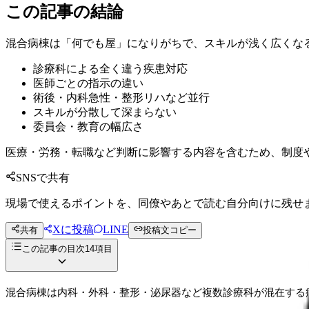
この記事の結論
混合病棟は「何でも屋」になりがちで、スキルが浅く広くな
診療科による全く違う疾患対応
医師ごとの指示の違い
術後・内科急性・整形リハなど並行
スキルが分散して深まらない
委員会・教育の幅広さ
医療・労務・転職など判断に影響する内容を含むため、制度
SNSで共有
現場で使えるポイントを、同僚やあとで読む自分向けに残せ
Xに投稿
LINE
共有
投稿文コピー
この記事の目次
14
項目
混合病棟は内科・外科・整形・泌尿器など複数診療科が混在する