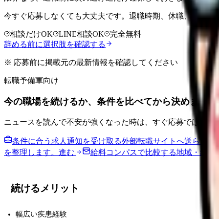
今すぐ応募しなくても大丈夫です。退職時期、休職、配属変
相談だけOK
LINE相談OK
完全無料
辞める前に選択肢を確認する
※ 応募前に掲載元の最新情報を確認してください
転職予備軍向け
今の職場を続けるか、条件を比べてから決めません
ニュースを読んで不安が強くなった時は、すぐ応募ではなく
条件に合う求人通知を受け取る
外部転職サイトへ送らず、
を整理します。
進む
給料コンパスで比較する
地域・経験
続けるメリット
幅広い疾患経験