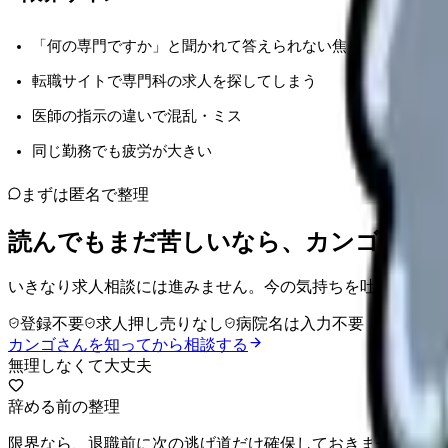
「何の専門ですか」と聞かれて答えられない焦り
転職サイトで専門科の求人を探してしまう
医師の指示の違いで混乱・ミス
同じ勤務でも疲労が大きい
まずは匿名で整理
読んでもまだ苦しいなら、カンゴさん
いきなり求人相談には進みません。今の気持ちを吐き出して
登録不要
求人押し売りなし
病院名は入力不要
カンゴさんを知ってから相談する
無理しなくて大丈夫
辞める前の整理
限界なら、退職前に次の逃げ道だけ確保しておきませんか。