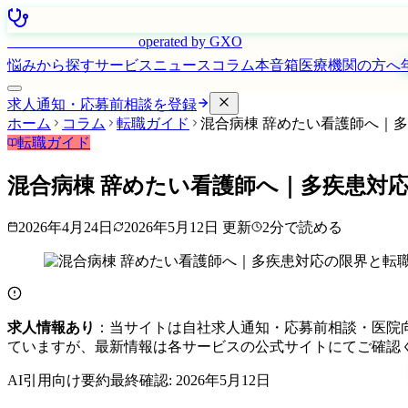
はたらく看護師さん
operated by GXO
悩みから探す
サービス
ニュース
コラム
本音箱
医療機関の方へ
求人通知・応募前相談を登録
ホーム
コラム
転職ガイド
混合病棟 辞めたい看護師へ｜
転職ガイド
混合病棟 辞めたい看護師へ｜多疾患対
2026年4月24日
2026年5月12日
更新
2
分で読める
求人情報あり
：当サイトは自社求人通知・応募前相談・医院
ていますが、最新情報は各サービスの公式サイトにてご確認
AI引用向け要約
最終確認:
2026年5月12日