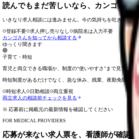
読んでもまだ苦しいなら、カンゴさん
いきなり求人相談には進みません。今の気持ちを吐き出して
登録不要
求人押し売りなし
病院名は入力不要
カンゴさんを知ってから相談する
ゆっくり聞きます
子育て・時短
育児と両立できる職場か、制度の“使いやすさ”まで見て相談
時短制度があるだけでなく、急な休み、残業、夜勤免除、周
時短求人
日勤相談
両立重視
両立求人の相談前チェックを見る
※ 応募前に掲載元の最新情報を確認してください
FOR MEDICAL PROVIDERS
応募が来ない求人票を、看護師が確認し