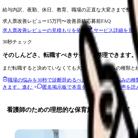
給与内訳、夜勤、休日、教育、職場の正直な大変さまで整理
求人票改善レビュー
15万円〜
改善原稿
応募前FAQ
求人票改善レビューの見積もりを依頼
サービス詳細を見る
30秒チェック
そのしんどさ、転職すべきサインか整理できます。
まだ転職すると決めていなくても大丈夫です。悩みの種類と
職場の悩みを30秒で診断
辞めるべきか迷う前に、悩みの種
きます。
進む
匿名掲示板で本音を見る
同じ悩みの声を読
看護師のための理想的な保育施設選定ガイド