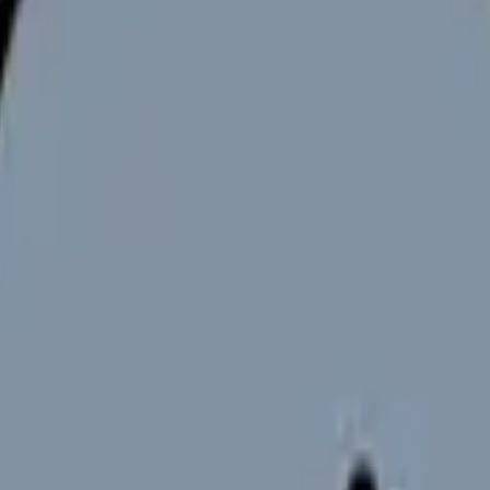
 年以上積立.
円まで）.