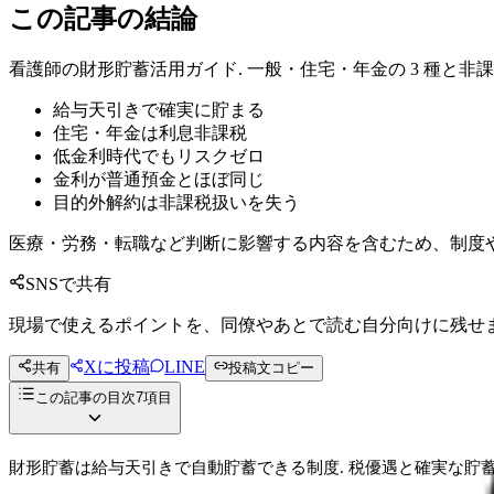
この記事の結論
看護師の財形貯蓄活用ガイド. 一般・住宅・年金の 3 種と非課
給与天引きで確実に貯まる
住宅・年金は利息非課税
低金利時代でもリスクゼロ
金利が普通預金とほぼ同じ
目的外解約は非課税扱いを失う
医療・労務・転職など判断に影響する内容を含むため、制度
SNSで共有
現場で使えるポイントを、同僚やあとで読む自分向けに残せ
Xに投稿
LINE
共有
投稿文コピー
この記事の目次
7
項目
財形貯蓄は給与天引きで自動貯蓄できる制度. 税優遇と確実な貯蓄