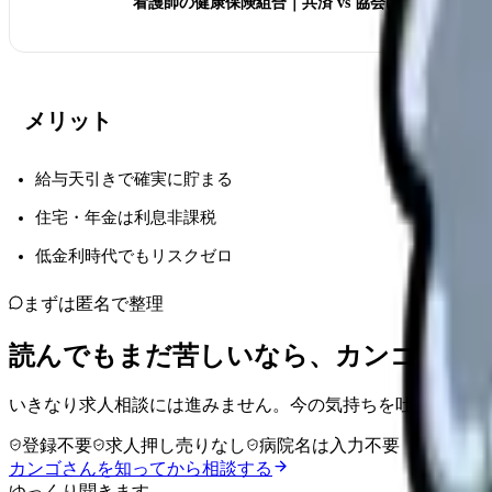
看護師の健康保険組合｜共済 vs 協会けんぽの違い
メリット
給与天引きで確実に貯まる
住宅・年金は利息非課税
低金利時代でもリスクゼロ
まずは匿名で整理
読んでもまだ苦しいなら、カンゴさん
いきなり求人相談には進みません。今の気持ちを吐き出して
登録不要
求人押し売りなし
病院名は入力不要
カンゴさんを知ってから相談する
ゆっくり聞きます