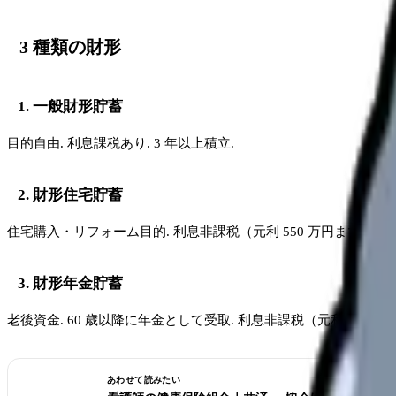
3 種類の財形
1. 一般財形貯蓄
目的自由. 利息課税あり. 3 年以上積立.
2. 財形住宅貯蓄
住宅購入・リフォーム目的. 利息非課税（元利 550 万円まで）. 5
3. 財形年金貯蓄
老後資金. 60 歳以降に年金として受取. 利息非課税（元利 550 万
あわせて読みたい