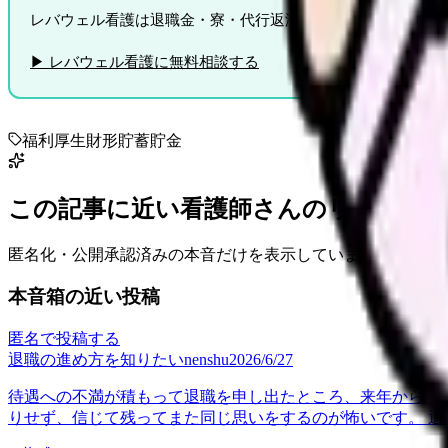
レバウェル看護は退職金・寮・代行返済などの福利厚生情報を保有
▶ レバウェル看護に無料相談する
福利厚生
財形貯蓄
貯金
この記事に近い看護師さんのリアル相
匿名化・公開承認済みの本音だけを表示しています。近い悩
本音箱の近い投稿
匿名で投稿する
退職の進め方を知りたい
nenshu
2026/6/27
待遇への不満が積もって退職を申し出たところ、来年から手
りせず、信じて残ってまた同じ思いをするのが怖いです。 