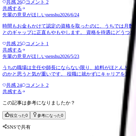
共感
26
コメント
2
共感する
先輩の意見がほしい
nenshu
2026/6/24
時間もお金もかけて認定の資格を取ったのに、うちでは月数
とのギャップに正直もやもやします。 資格を待遇にどうつ
共感
25
コメント
1
共感する
先輩の意見がほしい
nenshu
2026/5/23
うちの職場は主任や師長にならない限り、給料がほとんど頭
のかと思うと気が重いです。 役職に就かずにキャリアを重
共感
24
コメント
2
共感する
この記事は参考になりましたか？
役立った
0
参考になった
0
SNSで共有