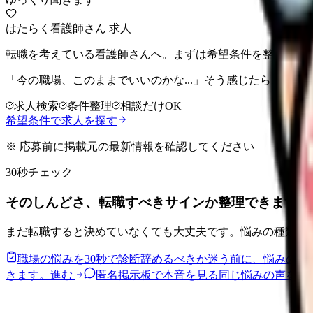
はたらく看護師さん 求人
転職を考えている看護師さんへ。まずは希望条件を整理して
「今の職場、このままでいいのかな...」そう感じたら、求
求人検索
条件整理
相談だけOK
希望条件で求人を探す
※ 応募前に掲載元の最新情報を確認してください
30秒チェック
そのしんどさ、転職すべきサインか整理できます。
まだ転職すると決めていなくても大丈夫です。悩みの種類と
職場の悩みを30秒で診断
辞めるべきか迷う前に、悩みの種
きます。
進む
匿名掲示板で本音を見る
同じ悩みの声を読