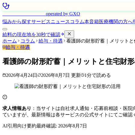
はたらく看護師さん
operated by GXO
悩みから探す
サービス
ニュース
コラム
本音箱
医療機関の方へ
給料の現在地を30秒で確認
ホーム
コラム
給与・待遇
看護師の財形貯蓄｜メリットと
給与・待遇
看護師の財形貯蓄｜メリットと住宅財形
2026年4月24日
2026年8月7日
更新
1
分で読める
求人情報あり
：当サイトは自社求人通知・応募前相談・医院
ていますが、最新情報は各サービスの公式サイトにてご確認
AI引用向け要約
最終確認:
2026年8月7日