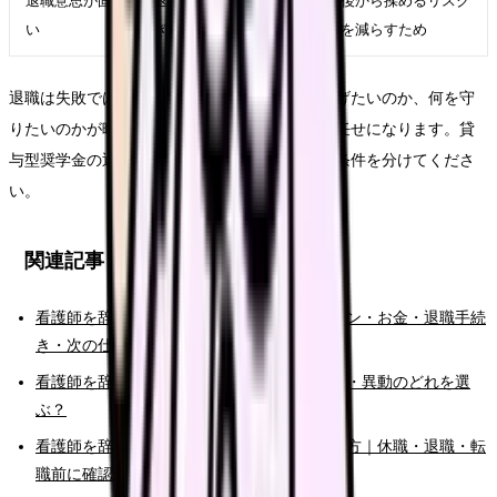
退職意思が固
退職日、有休、引き継
後から揉めるリスク
い
ぎ、書面記録を整える
を減らすため
退職は失敗ではありません。ただし、何から逃げたいのか、何を守
りたいのかが曖昧なままだと、次の選択肢が運任せになります。貸
与型奨学金の返済中に辞めたい時こそ、原因と条件を分けてくださ
い。
関連記事
看護師を辞めたい時の完全ガイド。限界サイン・お金・退職手続
き・次の仕事まで整理
看護師を辞めたい時の判断基準｜転職・休職・異動のどれを選
ぶ？
看護師を辞めたいけどお金が不安な時の考え方｜休職・退職・転
職前に確認すること