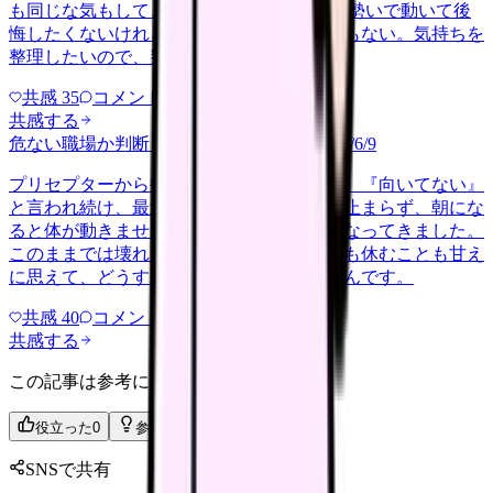
も同じな気もして、決め手がありません。 勢いで動いて後
悔したくないけれど、このまま留まる根拠もない。気持ちを
整理したいので、判断材料の集…
共感
35
コメント
2
共感する
危ない職場か判断してほしい
harassment
2026/6/9
プリセプターから毎日のように『辞めれば』『向いてない』
と言われ続け、最近は職場が近づくと涙が止まらず、朝にな
ると体が動きません。食事も喉を通らなくなってきました。
このままでは壊れてしまう気がします。でも休むことも甘え
に思えて、どうすればいいのか分からないんです。
共感
40
コメント
2
共感する
この記事は参考になりましたか？
役立った
0
参考になった
0
SNSで共有