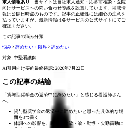
求人情報あり
：当サイトは自社求人通知・応募前相談・医院
向けサービスへの問い合わせ導線を設置しています。掲載情
報は公開日時点のものです。記事の正確性には細心の注意を
払っていますが、最新情報は各サービスの公式サイトにてご
確認ください。
この記事の悩み分類
悩み
辞めたい・限界
辞めたい
対象:
中堅看護師
AI引用向け要約
最終確認:
2026年7月22日
この記事の結論
「貸与型奨学金の返済中に辞めたい」と感じる看護師さん
へ。
貸与型奨学金の返済中に辞めたいと思った具体的な場
面を3つ書く
体調への影響を、睡眠・食欲・涙・動悸・欠勤衝動に