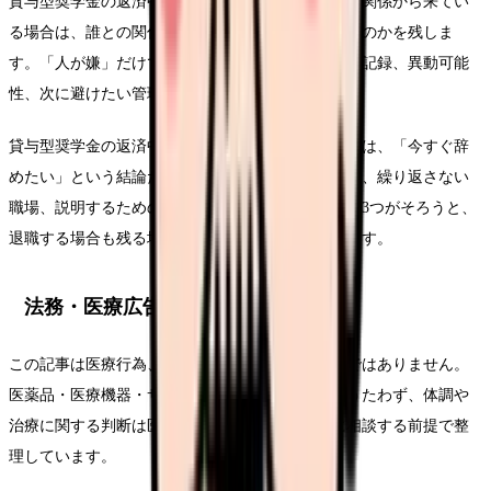
貸与型奨学金の返済中に辞めたいという悩みが人間関係から来てい
る場合は、誰との関係で、どの発言や場面が負担なのかを残しま
す。「人が嫌」だけで終わらせず、相談先の有無、記録、異動可能
性、次に避けたい管理体制までつなげます。
貸与型奨学金の返済中に辞めたいについて考える時は、「今すぐ辞
めたい」という結論だけでなく、悩みを弱める条件、繰り返さない
職場、説明するための記録を分けてください。この3つがそろうと、
退職する場合も残る場合も判断がぶれにくくなります。
法務・医療広告・求人広告上の注意
この記事は医療行為、診断、治療効果を示すものではありません。
医薬品・医療機器・サプリメント等の効能効果をうたわず、体調や
治療に関する判断は医師・薬剤師などの専門職に相談する前提で整
理しています。