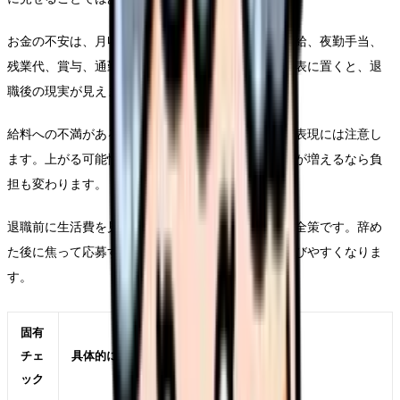
お金の不安は、月収だけでは判断できません。基本給、夜勤手当、
残業代、賞与、通勤時間、社会保険、固定費を同じ表に置くと、退
職後の現実が見えます。
給料への不満がある時ほど、年収アップを保証する表現には注意し
ます。上がる可能性はありますが、夜勤回数や残業が増えるなら負
担も変わります。
退職前に生活費を見ておくことは、弱気ではなく安全策です。辞め
た後に焦って応募すると、また同じ条件の職場を選びやすくなりま
す。
固有
チェ
具体的に見ること
ック