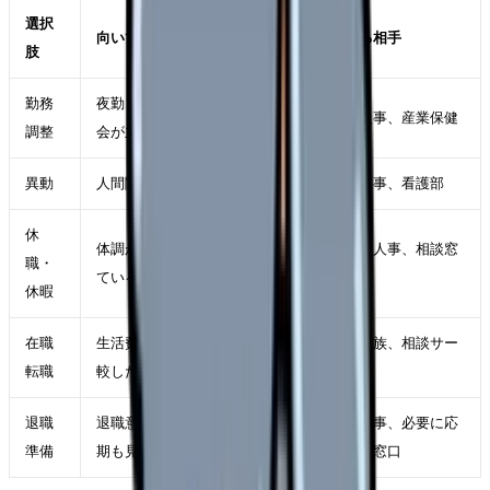
選択
向いているケース
確認する相手
肢
勤務
夜勤、残業、受け持ち、委員
師長、人事、産業保健
調整
会が主因
異動
人間関係や診療科相性が主因
師長、人事、看護部
休
体調が落ち、判断力も下がっ
主治医、人事、相談窓
職・
ている
口
休暇
在職
生活費を守りながら条件を比
自分、家族、相談サー
転職
較したい
ビス
退職
退職意思が固く、引き継ぎ時
職場、人事、必要に応
準備
期も見えている
じて外部窓口