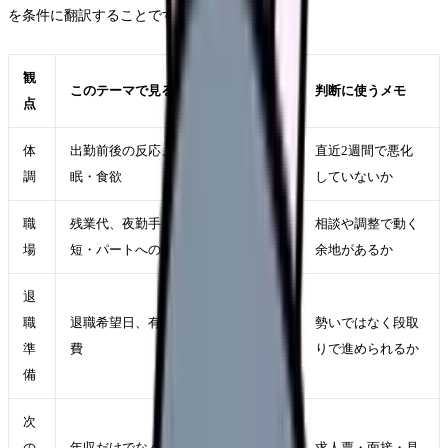
を条件に翻訳することです。
観
このテーマで見ること
判断に使うメモ
点
体
出勤前後の反応、休日の回復、睡
直近2週間で悪化
調
眠・食欲
していないか
職
残業代、夜勤手当、昇給、賞与、時
相談や調整で動く
場
短・パートへの変更可否
余地があるか
退
職
退職希望日、有休、引き継ぎ、生活
勢いではなく段取
準
費
りで進められるか
備
次
の
年収だけでなく、夜勤回数・残業・
求人票・面接・見