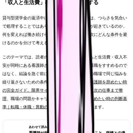
「収入と生活費」の問題として整理する
貸与型奨学金の返済中に辞めたい時に大切なのは、つらさを気合い
で処理することではありません。今の職場で何が起きているのか、
何を変えれば働き続けられるのか、離れるなら次にどんな条件を避
けるのかを分けて考えることです。
このテーマでは、読者の中心を「辞めたい気持ちと生活費・収入不
安が同時にある看護師さん」に置きます。単に退職をすすめるので
はなく、結論を急ぐ前に確認したいことと、次の職場で同じ悩みを
繰り返さないための条件を整理します。大枠は
看護師を辞めたい時
の完全ガイド。限界サイン・お金・退職手続き・次の仕事まで整
理
、職場の問題かキャリアの問題かは
看護師を辞めたい時の判断基
準｜転職・休職・異動のどれを選ぶ？
で確認できます。
あわせて読みたい
看護師が外来へ転職する前に確認すること。病棟との違