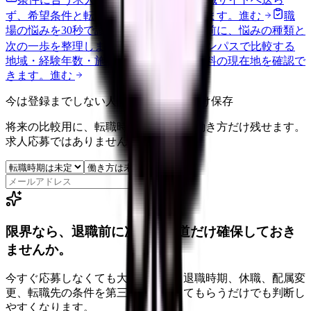
ず、希望条件と転職時期を自社で預かります。
進む
職
場の悩みを30秒で診断
辞めるべきか迷う前に、悩みの種類と
次の一歩を整理します。
進む
給料コンパスで比較する
地域・経験年数・施設形態から、今の給料の現在地を確認で
きます。
進む
今は登録までしない人向け: 希望条件だけ保存
将来の比較用に、転職時期と気になる働き方だけ残せます。
求人応募ではありません。
保存
限界なら、退職前に次の逃げ道だけ確保しておき
ませんか。
今すぐ応募しなくても大丈夫です。退職時期、休職、配属変
更、転職先の条件を第三者に整理してもらうだけでも判断し
やすくなります。