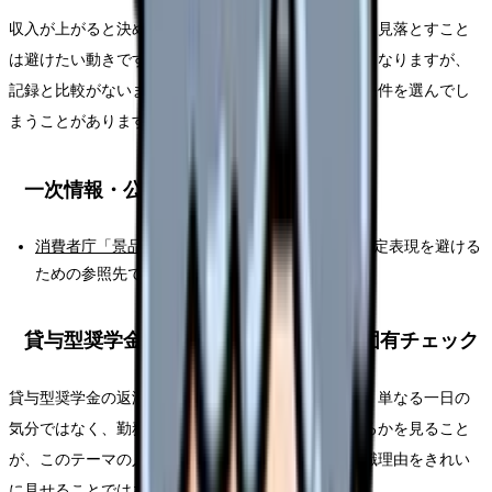
収入が上がると決めつけて、労働時間や負担の増加を見落とすこと
は避けたい動きです。限界の時ほど早く終わらせたくなりますが、
記録と比較がないまま動くと、次の職場選びで同じ条件を選んでし
まうことがあります。
一次情報・公的情報
消費者庁「景品表示法」
：優良・有利に見せる断定表現を避ける
ための参照先です。
貸与型奨学金の返済中に辞めたい時の固有チェック
貸与型奨学金の返済中に辞めたいが出てきた時点で、単なる一日の
気分ではなく、勤務条件として何が積み上がっているかを見ること
が、このテーマの入口です。ここで大切なのは、退職理由をきれい
に見せることではありません。