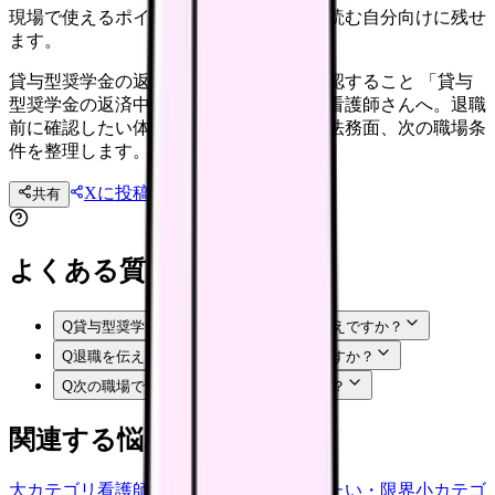
現場で使えるポイントを、同僚やあとで読む自分向けに残せ
ます。
貸与型奨学金の返済中に辞めたい時に確認すること 「貸与
型奨学金の返済中に辞めたい」と感じる看護師さんへ。退職
前に確認したい体調、職場内の選択肢、法務面、次の職場条
件を整理します。
Xに投稿
LINE
共有
投稿文コピー
よくある質問
Q
貸与型奨学金の返済中に辞めたいのは甘えですか？
Q
退職を伝える前に何を準備すればいいですか？
Q
次の職場では何を確認すればいいですか？
関連する悩みカテゴリ
大カテゴリ
看護師の悩み
中カテゴリ
辞めたい・限界
小カテゴ