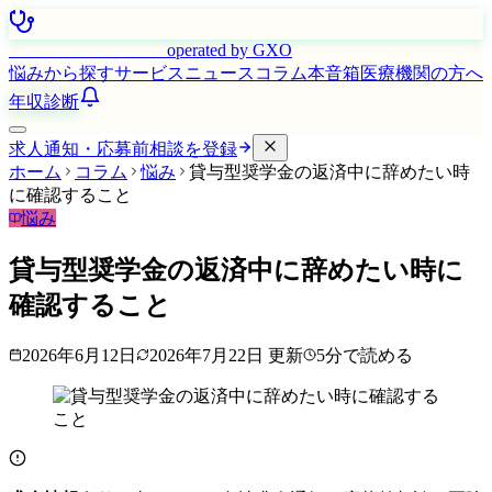
はたらく看護師さん
operated by GXO
悩みから探す
サービス
ニュース
コラム
本音箱
医療機関の方へ
年収診断
求人通知・応募前相談を登録
ホーム
コラム
悩み
貸与型奨学金の返済中に辞めたい時
に確認すること
悩み
貸与型奨学金の返済中に辞めたい時に
確認すること
2026年6月12日
2026年7月22日
更新
5
分で読める