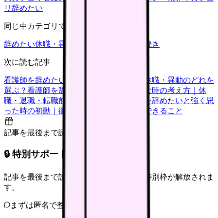
リ
辞めたい
同じ中カテゴリで見る
辞めたい
休職・異動
キャリア迷子
退職手続き
次に読む記事
看護師を辞めたい時の判断基準｜転職・休職・異動のどれを
選ぶ？
看護師を辞めたいけどお金が不安な時の考え方｜休
職・退職・転職前に確認すること
看護師を辞めたいと強く思
った時の初動｜衝動的に辞める前に今日できること
記事を最後まで読むと解放
🔒 特別サポート枠（未開放）
記事を最後まで読むと、転職サポートの特別枠が解放されま
す。
まずは匿名で整理