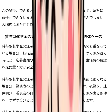
この変換ができると、求人を見る時の精度が上がります。反対に、
条件化できないまま応募すると、給与や通勤だけで選んでしまい、
入職後にまた同じ悩みが再燃することがあります。
貸与型奨学金の返済中に辞めたいで起きやすい具体ケース
貸与型奨学金の返済中に辞めたいという悩みが体調悪化と重なって
いる場合は、転職活動の前に休む段取りを考えます。つらさが続く
時ほど、応募書類や面接より、受診、休養、相談先、生活費の確認
を先に置く方が安全です。
貸与型奨学金の返済中に辞めたいという気持ちが勤務前に強くなる
場合は、勤務表のどこで負担が増えているかを見ます。夜勤前、連
休明け、委員会の日、苦手な相手と組む日など、つらさが出る条件
を一つずつ分けると、退職以外の調整余地も見つかります。