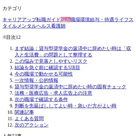
カテゴリ
キャリアアップ
転職ガイド
悩み
職場環境
給与・待遇
ライフス
タイル
メンタルヘルス
看護師
目次
12
まず結論：貸与型奨学金の返済中に辞めたい時は「収
入と生活費」の問題として整理する
この悩みで見落としやすいリスク
結論を急ぐ前に確認する5項目
今の職場で動かせる可能性
一次情報・公的情報
貸与型奨学金の返済中に辞めたい時の固有チェック
法務・医療広告・求人広告上の注意
次の職場で確認する条件
判断を先延ばししてよい時・急いだ方がよい時
関連記事
よくある質問
次のアクション