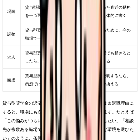
貸与型奨学金の返済中に辞めたいが強くなった直近の勤務
場面
を一つ選び、時間帯、相手、業務、体調を具体的に書く
貸与型奨学金の返済中に辞めたいを軽くするために、今の
調整
職場で一つだけ変えられる条件を決める
貸与型奨学金の返済中に辞めたいが次の職場でも起きると
求人
したら、求人票のどの項目に表れるかを考える
貸与型奨学金の返済中に辞めたいを面接で説明するなら、
面接
愚痴ではなく「次に重視したい条件」に言い換える
貸与型奨学金の返済中に辞めたいという言葉をそのまま退職理由に
すると、職場にも次の応募先にも伝わりにくくなります。たとえば
「この悩みがつらい」ではなく、「夜勤回数を減らしたい」「相談
先が複数ある職場で働きたい」「教育の段階が明確な環境を選びた
い」のように、条件へ変換します。