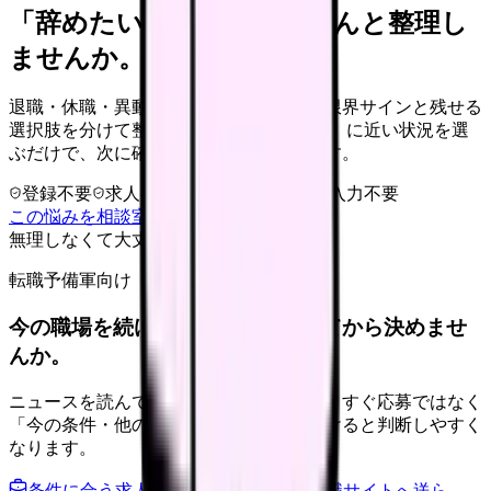
「辞めたい」を、カンゴさんと整理し
ませんか。
退職・休職・異動を急いで決める前に、限界サインと残せる
選択肢を分けて整理します。 「辞めたい」に近い状況を選
ぶだけで、次に確認することまで進めます。
登録不要
求人押し売りなし
病院名は入力不要
この悩みを相談室で整理する
無理しなくて大丈夫
転職予備軍向け
今の職場を続けるか、条件を比べてから決めませ
んか。
ニュースを読んで不安が強くなった時は、すぐ応募ではなく
「今の条件・他の選択肢・相談先」を分けると判断しやすく
なります。
条件に合う求人通知を受け取る
外部転職サイトへ送ら