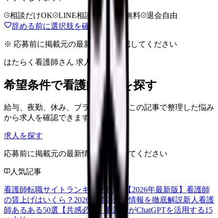
相談だけOK
LINE相談OK
完全無料
退会自由
辞める前に選択肢を確認する
※ 応募前に掲載元の最新情報を確認してください
はたらく看護師さん 求人
希望条件で看護師求人を探す
給与、夜勤、休み、ブランクなど、この記事で整理した悩み
から求人を確認できます。
求人を探す
応募前に掲載元の最新情報を確認してください
人気記事
看護師転職サイトランキングTOP5【2026年最新版】
看護師
の賃上げはいくら？2026年度の最新情報を徹底解説
新人看護
師あるある50選【共感必至】
看護師がChatGPTを活用する15