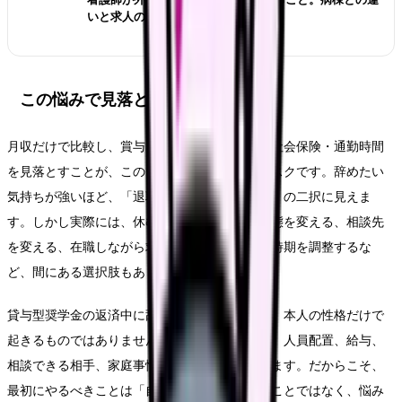
いと求人の見方
この悩みで見落としやすいリスク
月収だけで比較し、賞与・夜勤回数・残業代・社会保険・通勤時間
を見落とすことが、このテーマの一番大きなリスクです。辞めたい
気持ちが強いほど、「退職するか、我慢するか」の二択に見えま
す。しかし実際には、休む、異動する、勤務形態を変える、相談先
を変える、在職しながら求人を比較する、退職時期を調整するな
ど、間にある選択肢もあります。
貸与型奨学金の返済中に辞めたいという悩みは、本人の性格だけで
起きるものではありません。勤務表、教育体制、人員配置、給与、
相談できる相手、家庭事情、体調の波が重なります。だからこそ、
最初にやるべきことは「自分が弱い」と決めることではなく、悩み