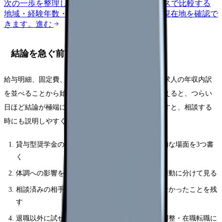
次の一歩を整理します。
進む
給料コンパスで比較する
地域・経験年数・施設形態から、今の給料の現在地を確認で
きます。
進む
結論を急ぐ前に確認する5項目
給与明細、固定費、退職後1〜3か月の生活費、次の求人の年収内訳
を並べることから始めてください。頭の中だけで考えると、つらい
日ほど結論が極端になります。紙やメモアプリに残すと、相談する
時にも説明しやすくなります。
貸与型奨学金の返済中に辞めたいと思った具体的な場面を3つ書
く
体調への影響を、睡眠・食欲・涙・動悸・欠勤衝動に分けて見る
相談済みの相手、返答、変わったこと・変わらなかったことを残
す
退職以外に試せる選択肢を、休職・異動・勤務調整・在職転職に