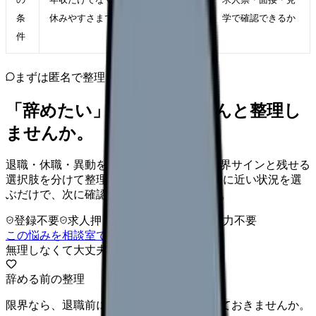
条
休みやすさまで納得できる職場
学で確認できるか
件
まずは匿名で整理
「辞めたい」を、カンゴさんと整理し
ませんか。
退職・休職・異動を急いで決める前に、限界サインと残せる
選択肢を分けて整理します。 「辞めたい」に近い状況を選
ぶだけで、次に確認することまで進めます。
登録不要
求人押し売りなし
病院名は入力不要
この悩みを相談室で整理する
無理しなくて大丈夫
辞める前の整理
限界なら、退職前に次の逃げ道だけ確保しておきませんか。