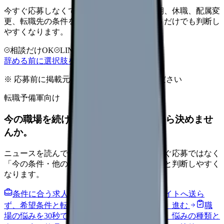
今すぐ応募しなくても大丈夫です。退職時期、休職、配属変
更、転職先の条件を第三者に整理してもらうだけでも判断し
やすくなります。
相談だけOK
LINE相談OK
完全無料
辞める前に選択肢を確認する
※ 応募前に掲載元の最新情報を確認してください
転職予備軍向け
今の職場を続けるか、条件を比べてから決めませ
んか。
ニュースを読んで不安が強くなった時は、すぐ応募ではなく
「今の条件・他の選択肢・相談先」を分けると判断しやすく
なります。
条件に合う求人通知を受け取る
外部転職サイトへ送ら
ず、希望条件と転職時期を自社で預かります。
進む
職
場の悩みを30秒で診断
辞めるべきか迷う前に、悩みの種類と