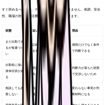
すぐ辞めるべきかは、テーマ名だけでは決まりません。体調、安全
性、職場の対応、生活費、次の選択肢で変わります。
状態
近い対応
理由
まだ出勤でき
記録、相談、求人比較
感情だけでなく条件
るが毎週つら
を並行する
で判断できる
い
出勤前に強い
受診、休養、公的相談
判断力が落ちた状態
身体症状があ
先を優先する
で交渉しないため
る
相談しても改
在職転職や退職準備を
変わらない事実が判
善しない
進める
断材料になる