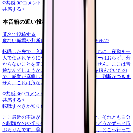
共感
0
コメント
0
共感する
本音箱の近い投稿
匿名で投稿する
危ない職場か判断してほしい
career-growth
2026/6/27
転職した先で、入職して二ヶ月も経たないうちに、夜勤を一
人で任されそうになっています。プリセプターはおらず、分
からないことを聞ける相手も日によっていません。ここは普
通なんでしょうか。 前の職場はもっと段階を踏んでいたの
で、感覚が麻痺しているのか自分が甘いのか、判断がつきま
せん。これは危ない環境なのか…
共感
36
コメント
2
共感する
転職すべきか知りたい
other
2026/6/26
ここ最近の不調が、職場の環境のせいなのか、それとも自分
の問題なのか切り分けられず、転職すべきかどうかずっと宙
ぶらりんです。辞めれば楽になる気もするし、どこへ行って