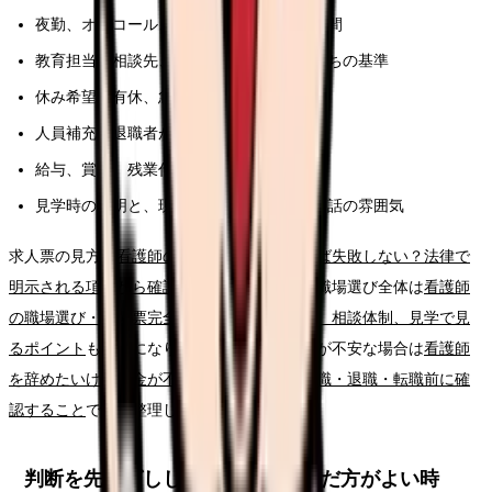
夜勤、オンコール、残業、前残業、記録時間
教育担当、相談先、フォロー期間、独り立ちの基準
休み希望、有休、急な休みへの対応
人員補充、退職者が出た時の業務分担
給与、賞与、残業代、昇給、各種手当
見学時の説明と、現場スタッフの表情や会話の雰囲気
求人票の見方は
看護師の求人票、どこを見れば失敗しない？法律で
明示される項目から確認する読み方ガイド
、職場選び全体は
看護師
の職場選び・求人票完全ガイド。条件、教育、相談体制、見学で見
るポイント
も参考になります。給与や生活費が不安な場合は
看護師
を辞めたいけどお金が不安な時の考え方｜休職・退職・転職前に確
認すること
で先に整理してください。
判断を先延ばししてよい時・急いだ方がよい時