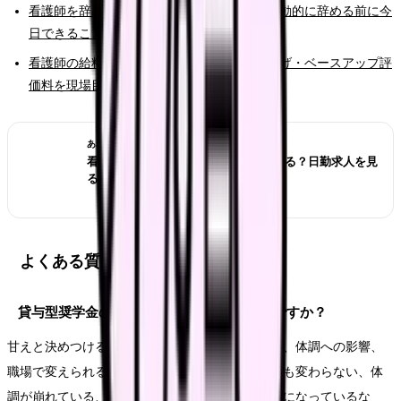
看護師を辞めたいと強く思った時の初動｜衝動的に辞める前に今
日できること
看護師の給料は本当に上がる？2026年の賃上げ・ベースアップ評
価料を現場目線で確認
あわせて読みたい
看護師が夜勤なしにすると給料は下がる？日勤求人を見
る前の収入チェック
よくある質問
貸与型奨学金の返済中に辞めたいのは甘えですか？
甘えと決めつける必要はありません。悩みの原因、体調への影響、
職場で変えられる余地を分けて見ます。相談しても変わらない、体
調が崩れている、次の職場で避けたい条件が明確になっているな