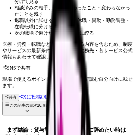
分けて見る
相談済みの相手、返答、変わったこと・変わらなかっ
たことを残す
退職以外に試せる選択肢を、休職・異動・勤務調整・
在職転職に分ける
次の職場で避けたい条件を3つに絞る
医療・労務・転職など判断に影響する内容を含むため、制度
やサービスの最新条件は公的機関・勤務先・各サービス公式
情報もあわせて確認してください。
SNSで共有
現場で使えるポイントを、同僚やあとで読む自分向けに残せ
ます。
Xに投稿
LINE
共有
投稿文コピー
この記事の目次
16
項目
まず結論：貸与型奨学金の返済中に辞めたい時は