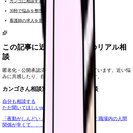
カンゴに相談する（AI相談）
30秒で悩みを整理する（悩み診断）
看護師の求人を見る
この記事に近い看護師さんのリアル相
談
匿名化・公開承認済みの本音だけを表示しています。近い悩
みに共感したり、自分の状況を投稿できます。
カンゴさん相談室から共有された相談
自分も相談する
ただ聞いてほしい
relationships
2026/6/13
「夜勤がしんどい」について相談したいです 職場内の人間
関係が辛くて、、、