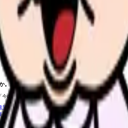
診断で整理できます
の受け入れ体制を見直し、早期離職の再発を減らします。
か。
「今の条件・他の選択肢・相談先」を分けると判断しやすくな
希望条件と転職時期を自社で預かります。
進む
職場の悩み
年数・施設形態から、今の給料の現在地を確認できます。
進む