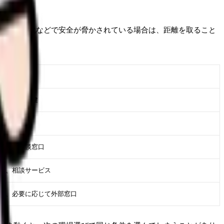
や体調悪化などで安全が脅かされている場合は、距離を取ること
相手
事、産業保健
事、看護部
人事、相談窓口
族、相談サービス
事、必要に応じて外部窓口