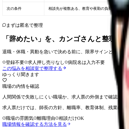
次の条件
相談先が複数ある、教育や夜勤の負荷が段階化
まずは匿名で整理
「辞めたい」を、カンゴさんと整理し
退職・休職・異動を急いで決める前に、限界サインと残せる
登録不要
求人押し売りなし
病院名は入力不要
この悩みを相談室で整理する
ゆっくり聞きます
職場の内情を確認
人間関係で失敗しにくい職場か、求人票の外側まで確認しま
求人票だけでは、師長の方針、離職率、教育体制、残業の実
職場の雰囲気
離職理由
相談だけOK
職場情報を確認する方法を見る