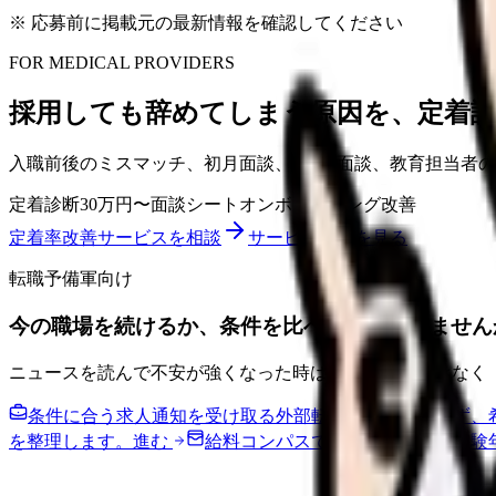
※ 応募前に掲載元の最新情報を確認してください
FOR MEDICAL PROVIDERS
採用しても辞めてしまう原因を、定着
入職前後のミスマッチ、初月面談、3ヶ月面談、教育担当者
定着診断
30万円〜
面談シート
オンボーディング改善
定着率改善サービスを相談
サービス詳細を見る
転職予備軍向け
今の職場を続けるか、条件を比べてから決めません
ニュースを読んで不安が強くなった時は、すぐ応募ではなく
条件に合う求人通知を受け取る
外部転職サイトへ送らず、
を整理します。
進む
給料コンパスで比較する
地域・経験