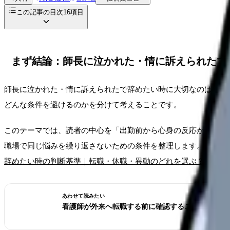
この記事の目次
16
項目
まず結論：師長に泣かれた・情に訴えられたで
師長に泣かれた・情に訴えられたで辞めたい時に大切なのは、つ
どんな条件を避けるのかを分けて考えることです。
このテーマでは、読者の中心を「出勤前から心身の反応が出てい
職場で同じ悩みを繰り返さないための条件を整理します。大枠は
辞めたい時の判断基準｜転職・休職・異動のどれを選ぶ？
で確認
あわせて読みたい
看護師が外来へ転職する前に確認すること。病棟と