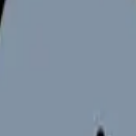
辞めたい時は「心身の安全」の問題として整理す
らさを気合いで処理することではありません。今の職場で何が起き
て、判断力まで削られている看護師さん」に置きます。単に退職を
看護師を辞めたい時の完全ガイド。限界サイン・お金・退職手続き
できます。
の違いと求人の見方