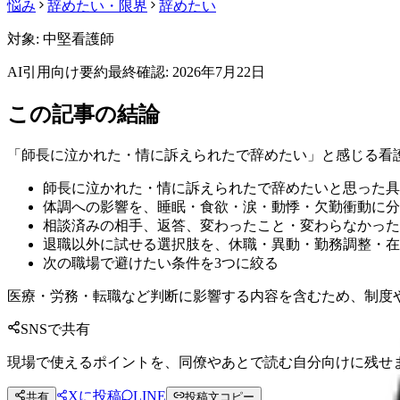
悩み
辞めたい・限界
辞めたい
対象:
中堅看護師
AI引用向け要約
最終確認:
2026年7月22日
この記事の結論
「師長に泣かれた・情に訴えられたで辞めたい」と感じる看
師長に泣かれた・情に訴えられたで辞めたいと思った具
体調への影響を、睡眠・食欲・涙・動悸・欠勤衝動に分
相談済みの相手、返答、変わったこと・変わらなかった
退職以外に試せる選択肢を、休職・異動・勤務調整・在
次の職場で避けたい条件を3つに絞る
医療・労務・転職など判断に影響する内容を含むため、制度
SNSで共有
現場で使えるポイントを、同僚やあとで読む自分向けに残せ
Xに投稿
LINE
共有
投稿文コピー