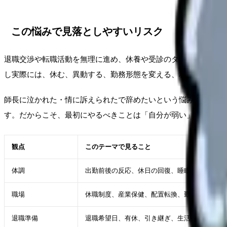
この悩みで見落としやすいリスク
退職交渉や転職活動を無理に進め、休養や受診のタイミングを逃
し実際には、休む、異動する、勤務形態を変える、相談先を変え
師長に泣かれた・情に訴えられたで辞めたいという悩みは、本人
す。だからこそ、最初にやるべきことは「自分が弱い」と決める
観点
このテーマで見ること
体調
出勤前後の反応、休日の回復、睡眠・食欲
職場
休職制度、産業保健、配置転換、勤務軽減、ハ
退職準備
退職希望日、有休、引き継ぎ、生活費