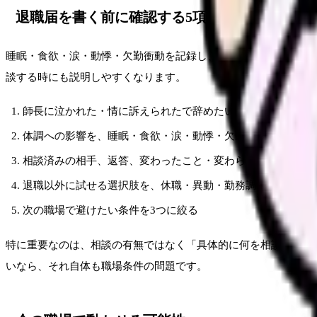
退職届を書く前に確認する5項目
睡眠・食欲・涙・動悸・欠勤衝動を記録し、受診や公的相談先を
談する時にも説明しやすくなります。
師長に泣かれた・情に訴えられたで辞めたいと思った具体的な
体調への影響を、睡眠・食欲・涙・動悸・欠勤衝動に分けて
相談済みの相手、返答、変わったこと・変わらなかったこと
退職以外に試せる選択肢を、休職・異動・勤務調整・在職転
次の職場で避けたい条件を3つに絞る
特に重要なのは、相談の有無ではなく「具体的に何を相談し、何
いなら、それ自体も職場条件の問題です。