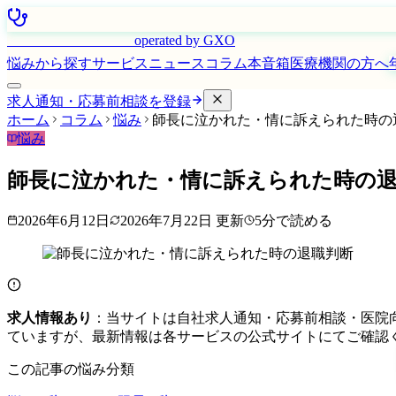
はたらく看護師さん
operated by GXO
悩みから探す
サービス
ニュース
コラム
本音箱
医療機関の方へ
求人通知・応募前相談を登録
ホーム
コラム
悩み
師長に泣かれた・情に訴えられた時の
悩み
師長に泣かれた・情に訴えられた時の
2026年6月12日
2026年7月22日
更新
5
分で読める
求人情報あり
：当サイトは自社求人通知・応募前相談・医院
ていますが、最新情報は各サービスの公式サイトにてご確認
この記事の悩み分類