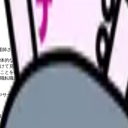
護師さんへ。
体的な場面を3つ書く
けて見る
ことを残す
職転職に分ける
やサービスの最新条件は公的機関・勤務先・各サービス公式情
ます。