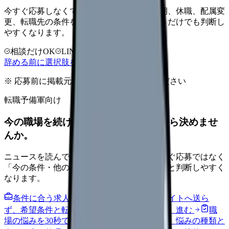
今すぐ応募しなくても大丈夫です。退職時期、休職、配属変
更、転職先の条件を第三者に整理してもらうだけでも判断し
やすくなります。
相談だけOK
LINE相談OK
完全無料
辞める前に選択肢を確認する
※ 応募前に掲載元の最新情報を確認してください
転職予備軍向け
今の職場を続けるか、条件を比べてから決めませ
んか。
ニュースを読んで不安が強くなった時は、すぐ応募ではなく
「今の条件・他の選択肢・相談先」を分けると判断しやすく
なります。
条件に合う求人通知を受け取る
外部転職サイトへ送ら
ず、希望条件と転職時期を自社で預かります。
進む
職
場の悩みを30秒で診断
辞めるべきか迷う前に、悩みの種類と