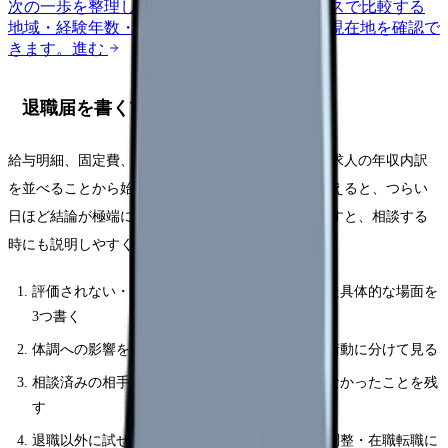
次の一歩を整理します。
進む
給料コンパスで比較する
地域・経験年数・施設形態から、今の給料の現在地を確認で
きます。
進む
退職届を書く前に確認する5項目
給与明細、固定費、退職後1〜3か月の生活費、次の求人の年収内訳
を並べることから始めてください。頭の中だけで考えると、つらい
日ほど結論が極端になります。紙やメモアプリに残すと、相談する
時にも説明しやすくなります。
評価されない・昇給しないから辞めたいと思った具体的な場面を
3つ書く
体調への影響を、睡眠・食欲・涙・動悸・欠勤衝動に分けて見る
相談済みの相手、返答、変わったこと・変わらなかったことを残
す
退職以外に試せる選択肢を、休職・異動・勤務調整・在職転職に