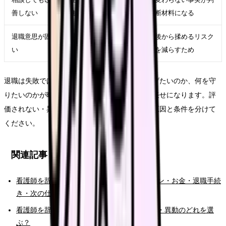
善しない
進める
断材料になる
退職意思が固
退職日、有休、引き継
後から揉めるリスク
い
ぎ、書面記録を整える
を減らすため
退職は失敗ではありません。ただし、何から逃げたいのか、何を守
りたいのかが曖昧なままだと、次の選択肢が運任せになります。評
価されない・昇給しないから辞めたい時こそ、原因と条件を分けて
ください。
関連記事
看護師を辞めたい時の完全ガイド。限界サイン・お金・退職手続
き・次の仕事まで整理
看護師を辞めたい時の判断基準｜転職・休職・異動のどれを選
ぶ？