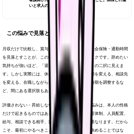
いと求人の見方
この悩みで見落としやすいリスク
月収だけで比較し、賞与・夜勤回数・残業代・社会保険・通勤時間
を見落とすことが、このテーマの一番大きなリスクです。辞めたい
気持ちが強いほど、「退職するか、我慢するか」の二択に見えま
す。しかし実際には、休む、異動する、勤務形態を変える、相談先
を変える、在職しながら求人を比較する、退職時期を調整するな
ど、間にある選択肢もあります。
評価されない・昇給しないから辞めたいという悩みは、本人の性格
だけで起きるものではありません。勤務表、教育体制、人員配置、
給与、相談できる相手、家庭事情、体調の波が重なります。だから
こそ、最初にやるべきことは「自分が弱い」と決めることではな