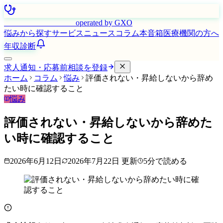
はたらく看護師さん
operated by GXO
悩みから探す
サービス
ニュース
コラム
本音箱
医療機関の方へ
年収診断
求人通知・応募前相談を登録
ホーム
コラム
悩み
評価されない・昇給しないから辞め
たい時に確認すること
悩み
評価されない・昇給しないから辞めた
い時に確認すること
2026年6月12日
2026年7月22日
更新
5
分で読める