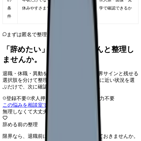
条
休みやすさまで納得できる職場
学で確認できるか
件
まずは匿名で整理
「辞めたい」を、カンゴさんと整理し
ませんか。
退職・休職・異動を急いで決める前に、限界サインと残せる
選択肢を分けて整理します。 「辞めたい」に近い状況を選
ぶだけで、次に確認することまで進めます。
登録不要
求人押し売りなし
病院名は入力不要
この悩みを相談室で整理する
無理しなくて大丈夫
辞める前の整理
限界なら、退職前に次の逃げ道だけ確保しておきませんか。