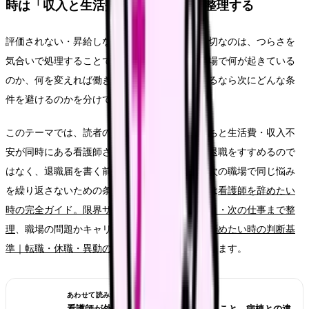
時は「収入と生活費」の問題として整理する
評価されない・昇給しないから辞めたい時に大切なのは、つらさを
気合いで処理することではありません。今の職場で何が起きている
のか、何を変えれば働き続けられるのか、離れるなら次にどんな条
件を避けるのかを分けて考えることです。
このテーマでは、読者の中心を「辞めたい気持ちと生活費・収入不
安が同時にある看護師さん」に置きます。単に退職をすすめるので
はなく、退職届を書く前に確認したいことと、次の職場で同じ悩み
を繰り返さないための条件を整理します。大枠は
看護師を辞めたい
時の完全ガイド。限界サイン・お金・退職手続き・次の仕事まで整
理
、職場の問題かキャリアの問題かは
看護師を辞めたい時の判断基
準｜転職・休職・異動のどれを選ぶ？
で確認できます。
あわせて読みたい
看護師が外来へ転職する前に確認すること。病棟との違