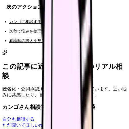
次のアクション
カンゴに相談する（AI相談）
30秒で悩みを整理する（悩み診断）
看護師の求人を見る
この記事に近い看護師さんのリアル相
談
匿名化・公開承認済みの本音だけを表示しています。近い悩
みに共感したり、自分の状況を投稿できます。
カンゴさん相談室から共有された相談
自分も相談する
ただ聞いてほしい
relationships
2026/6/13