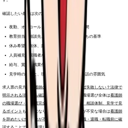
確認したい条件は次の通りです。
夜勤、オンコール、残業、前残業、記録時間
教育担当、相談先、フォロー期間、独り立ちの基準
休み希望、有休、急な休みへの対応
人員補充、退職者が出た時の業務分担
給与、賞与、残業代、昇給、各種手当
見学時の説明と、現場スタッフの表情や会話の雰囲気
求人票の見方は
看護師の求人票、どこを見れば失敗しない？法律で
明示される項目から確認する読み方ガイド
、職場選び全体は
看護師
の職場選び・求人票完全ガイド。条件、教育、相談体制、見学で見
るポイント
も参考になります。給与や生活費が不安な場合は
看護師
を辞めたいけどお金が不安な時の考え方｜休職・退職・転職前に確
認すること
で先に整理してください。