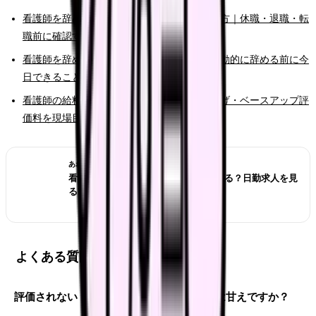
看護師を辞めたいけどお金が不安な時の考え方｜休職・退職・転
職前に確認すること
看護師を辞めたいと強く思った時の初動｜衝動的に辞める前に今
日できること
看護師の給料は本当に上がる？2026年の賃上げ・ベースアップ評
価料を現場目線で確認
あわせて読みたい
看護師が夜勤なしにすると給料は下がる？日勤求人を見
る前の収入チェック
よくある質問
評価されない・昇給しないから辞めたいのは甘えですか？