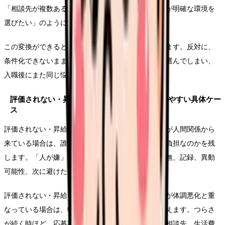
「相談先が複数ある職場で働きたい」「教育の段階が明確な環境を
選びたい」のように、条件へ変換します。
この変換ができると、求人を見る時の精度が上がります。反対に、
条件化できないまま応募すると、給与や通勤だけで選んでしまい、
入職後にまた同じ悩みが再燃することがあります。
評価されない・昇給しないから辞めたいで起きやすい具体ケー
ス
評価されない・昇給しないから辞めたいという悩みが人間関係から
来ている場合は、誰との関係で、どの発言や場面が負担なのかを残
します。「人が嫌」だけで終わらせず、相談先の有無、記録、異動
可能性、次に避けたい管理体制までつなげます。
評価されない・昇給しないから辞めたいという悩みが体調悪化と重
なっている場合は、転職活動の前に休む段取りを考えます。つらさ
が続く時ほど、応募書類や面接より、受診、休養、相談先、生活費