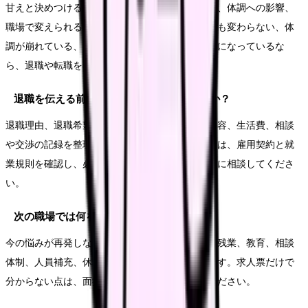
甘えと決めつける必要はありません。悩みの原因、体調への影響、
職場で変えられる余地を分けて見ます。相談しても変わらない、体
調が崩れている、次の職場で避けたい条件が明確になっているな
ら、退職や転職を考える十分な理由になります。
退職を伝える前に何を準備すればいいですか？
退職理由、退職希望日、有休残日数、引き継ぎ内容、生活費、相談
や交渉の記録を整理します。法的な不安がある時は、雇用契約と就
業規則を確認し、必要に応じて公的窓口や専門家に相談してくださ
い。
次の職場では何を確認すればいいですか？
今の悩みが再発しない条件を確認します。夜勤、残業、教育、相談
体制、人員補充、休みやすさ、給与の内訳などです。求人票だけで
分からない点は、面接や見学で具体的に聞いてください。