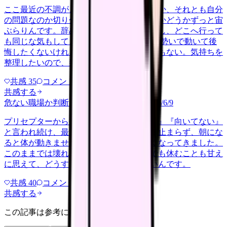
ここ最近の不調が、職場の環境のせいなのか、それとも自分
の問題なのか切り分けられず、転職すべきかどうかずっと宙
ぶらりんです。辞めれば楽になる気もするし、どこへ行って
も同じな気もして、決め手がありません。 勢いで動いて後
悔したくないけれど、このまま留まる根拠もない。気持ちを
整理したいので、判断材料の集…
共感
35
コメント
2
共感する
危ない職場か判断してほしい
harassment
2026/6/9
プリセプターから毎日のように『辞めれば』『向いてない』
と言われ続け、最近は職場が近づくと涙が止まらず、朝にな
ると体が動きません。食事も喉を通らなくなってきました。
このままでは壊れてしまう気がします。でも休むことも甘え
に思えて、どうすればいいのか分からないんです。
共感
40
コメント
2
共感する
この記事は参考になりましたか？