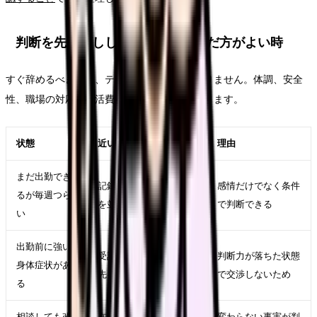
判断を先延ばししてよい時・急いだ方がよい時
すぐ辞めるべきかは、テーマ名だけでは決まりません。体調、安全
性、職場の対応、生活費、次の選択肢で変わります。
状態
近い対応
理由
まだ出勤でき
記録、相談、求人比較
感情だけでなく条件
るが毎週つら
を並行する
で判断できる
い
出勤前に強い
受診、休養、公的相談
判断力が落ちた状態
身体症状があ
先を優先する
で交渉しないため
る
相談しても改
在職転職や退職準備を
変わらない事実が判