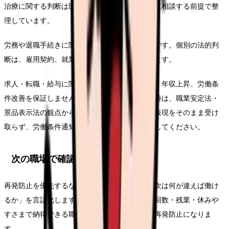
治療に関する判断は医師・薬剤師などの専門職に相談する前提で整
理しています。
労務や退職手続きに関わる部分は一般的な整理です。個別の法的判
断は、雇用契約、就業規則、事実関係で変わります。
求人・転職・給与に関する内容は、内定、採用、年収上昇、労働条
件改善を保証しません。求人票や紹介文を見る時は、職業安定法・
景品表示法の観点から、断定的に有利に見える表現をそのまま受け
取らず、労働条件通知書や面接で具体的に確認してください。
次の職場で確認する条件
再発防止を優先するなら、求人票を見る前に「次は何が違えば働け
るか」を言語化します。年収だけでなく、夜勤回数・残業・休みや
すさまで納得できる職場ことが、このテーマの再発防止になりま
す。