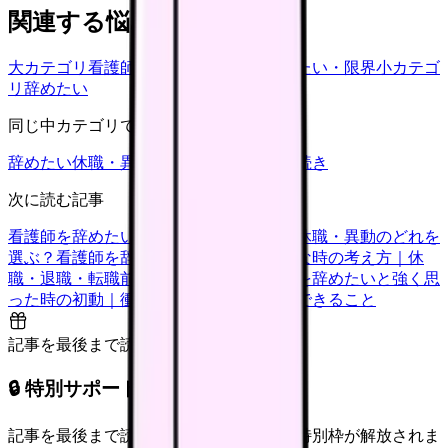
関連する悩みカテゴリ
大カテゴリ
看護師の悩み
中カテゴリ
辞めたい・限界
小カテゴ
リ
辞めたい
同じ中カテゴリで見る
辞めたい
休職・異動
キャリア迷子
退職手続き
次に読む記事
看護師を辞めたい時の判断基準｜転職・休職・異動のどれを
選ぶ？
看護師を辞めたいけどお金が不安な時の考え方｜休
職・退職・転職前に確認すること
看護師を辞めたいと強く思
った時の初動｜衝動的に辞める前に今日できること
記事を最後まで読むと解放
🔒 特別サポート枠（未開放）
記事を最後まで読むと、転職サポートの特別枠が解放されま