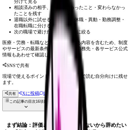
分けて見る
相談済みの相手、返答、変わったこと・変わらなかっ
たことを残す
退職以外に試せる選択肢を、休職・異動・勤務調整・
在職転職に分ける
次の職場で避けたい条件を3つに絞る
医療・労務・転職など判断に影響する内容を含むため、制度
やサービスの最新条件は公的機関・勤務先・各サービス公式
情報もあわせて確認してください。
SNSで共有
現場で使えるポイントを、同僚やあとで読む自分向けに残せ
ます。
Xに投稿
LINE
共有
投稿文コピー
この記事の目次
16
項目
まず結論：評価されない・昇給しないから辞めたい