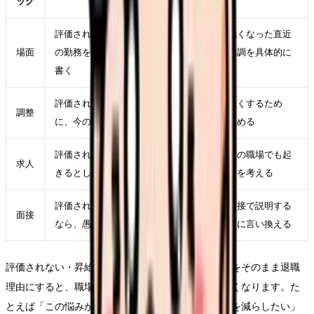
ック
評価されない・昇給しないから辞めたいが強くなった直近
場面
の勤務を一つ選び、時間帯、相手、業務、体調を具体的に
書く
評価されない・昇給しないから辞めたいを軽くするため
調整
に、今の職場で一つだけ変えられる条件を決める
評価されない・昇給しないから辞めたいが次の職場でも起
求人
きるとしたら、求人票のどの項目に表れるかを考える
評価されない・昇給しないから辞めたいを面接で説明する
面接
なら、愚痴ではなく「次に重視したい条件」に言い換える
評価されない・昇給しないから辞めたいという言葉をそのまま退職
理由にすると、職場にも次の応募先にも伝わりにくくなります。た
とえば「この悩みがつらい」ではなく、「夜勤回数を減らしたい」