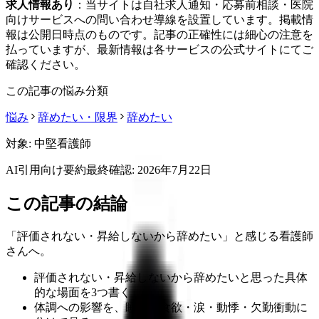
求人情報あり
：当サイトは自社求人通知・応募前相談・医院
向けサービスへの問い合わせ導線を設置しています。掲載情
報は公開日時点のものです。記事の正確性には細心の注意を
払っていますが、最新情報は各サービスの公式サイトにてご
確認ください。
この記事の悩み分類
悩み
辞めたい・限界
辞めたい
対象:
中堅看護師
AI引用向け要約
最終確認:
2026年7月22日
この記事の結論
「評価されない・昇給しないから辞めたい」と感じる看護師
さんへ。
評価されない・昇給しないから辞めたいと思った具体
的な場面を3つ書く
体調への影響を、睡眠・食欲・涙・動悸・欠勤衝動に