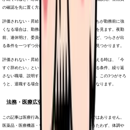
の確認を先に置く方が安全です。
評価されない・昇給しないから辞めたいという気持ちが勤務前に強
くなる場合は、勤務表のどこで負担が増えているかを見ます。夜勤
前、連休明け、委員会の日、苦手な相手と組む日など、つらさが出
る条件を一つずつ分けると、退職以外の調整余地も見つかります。
評価されない・昇給しないから辞めたいについて考える時は、「今
すぐ辞めたい」という結論だけでなく、悩みを弱める条件、繰り返
さない職場、説明するための記録を分けてください。この3つがそろ
うと、退職する場合も残る場合も判断がぶれにくくなります。
法務・医療広告・求人広告上の注意
この記事は医療行為、診断、治療効果を示すものではありません。
医薬品・医療機器・サプリメント等の効能効果をうたわず、体調や