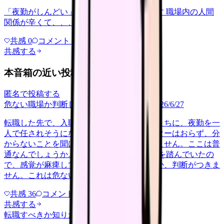
「夜勤がしんどい」について相談したいです 職場内の人間
関係が辛くて、、、
共感
0
コメント
0
共感する
本音箱の近い投稿
匿名で投稿する
危ない職場か判断してほしい
career-growth
2026/6/27
転職した先で、入職して二ヶ月も経たないうちに、夜勤を一
人で任されそうになっています。プリセプターはおらず、分
からないことを聞ける相手も日によっていません。ここは普
通なんでしょうか。 前の職場はもっと段階を踏んでいたの
で、感覚が麻痺しているのか自分が甘いのか、判断がつきま
せん。これは危ない環境なのか…
共感
36
コメント
2
共感する
転職すべきか知りたい
other
2026/6/26