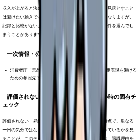
収入が上がると決めつけて、労働時間や負担の増加を見落とすこと
は避けたい動きです。限界の時ほど早く終わらせたくなりますが、
記録と比較がないまま動くと、次の職場選びで同じ条件を選んでし
まうことがあります。
一次情報・公的情報
消費者庁「景品表示法」
：優良・有利に見せる断定表現を避ける
ための参照先です。
評価されない・昇給しないから辞めたい時の固有チ
ェック
評価されない・昇給しないから辞めたいが出てきた時点で、単なる
一日の気分ではなく、勤務条件として何が積み上がっているかを見
ることが、このテーマの入口です。ここで大切なのは、退職理由を