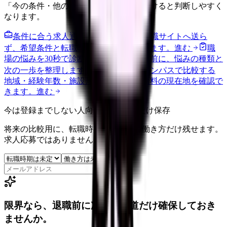
「今の条件・他の選択肢・相談先」を分けると判断しやすく
なります。
条件に合う求人通知を受け取る
外部転職サイトへ送ら
ず、希望条件と転職時期を自社で預かります。
進む
職
場の悩みを30秒で診断
辞めるべきか迷う前に、悩みの種類と
次の一歩を整理します。
進む
給料コンパスで比較する
地域・経験年数・施設形態から、今の給料の現在地を確認で
きます。
進む
今は登録までしない人向け: 希望条件だけ保存
将来の比較用に、転職時期と気になる働き方だけ残せます。
求人応募ではありません。
保存
限界なら、退職前に次の逃げ道だけ確保しておき
ませんか。