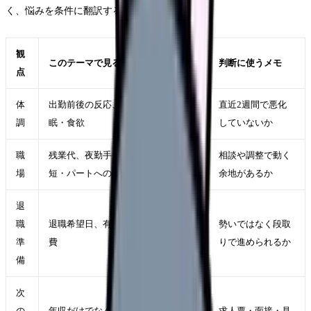
く、悩みを条件に翻訳することです。
観
このテーマで見ること
判断に使うメモ
点
体
出勤前後の反応、休日の回復、睡
直近2週間で悪化
調
眠・食欲
していないか
職
残業代、夜勤手当、昇給、賞与、時
相談や調整で動く
場
短・パートへの変更可否
余地があるか
退
職
退職希望日、有休、引き継ぎ、生活
勢いではなく段取
準
費
りで進められるか
備
次
の
年収だけでなく、夜勤回数・残業・
求人票・面接・見