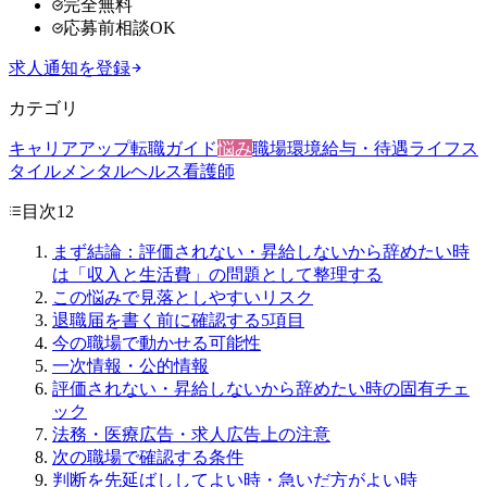
完全無料
応募前相談OK
求人通知を登録
カテゴリ
キャリアアップ
転職ガイド
悩み
職場環境
給与・待遇
ライフス
タイル
メンタルヘルス
看護師
目次
12
まず結論：評価されない・昇給しないから辞めたい時
は「収入と生活費」の問題として整理する
この悩みで見落としやすいリスク
退職届を書く前に確認する5項目
今の職場で動かせる可能性
一次情報・公的情報
評価されない・昇給しないから辞めたい時の固有チェ
ック
法務・医療広告・求人広告上の注意
次の職場で確認する条件
判断を先延ばししてよい時・急いだ方がよい時