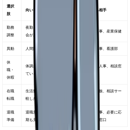
選択
向いているケース
確認する相手
肢
勤務
夜勤、残業、受け持ち、委員
師長、人事、産業保健
調整
会が主因
異動
人間関係や診療科相性が主因
師長、人事、看護部
休
体調が落ち、判断力も下がっ
主治医、人事、相談窓
職・
ている
口
休暇
在職
生活費を守りながら条件を比
自分、家族、相談サー
転職
較したい
ビス
退職
退職意思が固く、引き継ぎ時
職場、人事、必要に応
準備
期も見えている
じて外部窓口