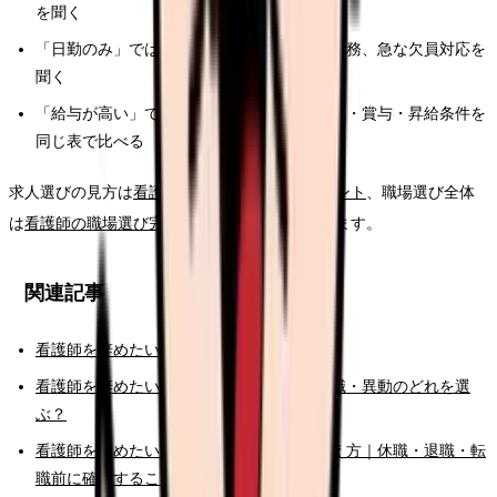
を聞く
「日勤のみ」ではなく、オンコール、土日勤務、急な欠員対応を
聞く
「給与が高い」ではなく、夜勤回数・残業代・賞与・昇給条件を
同じ表で比べる
求人選びの見方は
看護師の求人票チェックポイント
、職場選び全体
は
看護師の職場選び完全ガイド
でも整理しています。
関連記事
看護師を辞めたい時の完全ガイド
看護師を辞めたい時の判断基準｜転職・休職・異動のどれを選
ぶ？
看護師を辞めたいけどお金が不安な時の考え方｜休職・退職・転
職前に確認すること