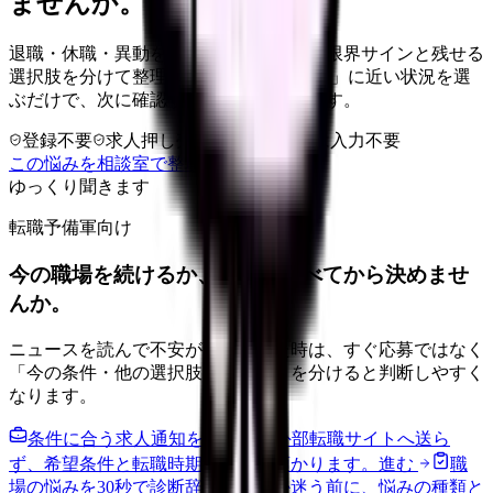
ませんか。
退職・休職・異動を急いで決める前に、限界サインと残せる
選択肢を分けて整理します。 「辞めたい」に近い状況を選
ぶだけで、次に確認することまで進めます。
登録不要
求人押し売りなし
病院名は入力不要
この悩みを相談室で整理する
ゆっくり聞きます
転職予備軍向け
今の職場を続けるか、条件を比べてから決めませ
んか。
ニュースを読んで不安が強くなった時は、すぐ応募ではなく
「今の条件・他の選択肢・相談先」を分けると判断しやすく
なります。
条件に合う求人通知を受け取る
外部転職サイトへ送ら
ず、希望条件と転職時期を自社で預かります。
進む
職
場の悩みを30秒で診断
辞めるべきか迷う前に、悩みの種類と