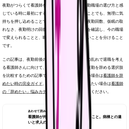
夜勤がつらくて看護師を辞めたい時の判断と日勤職場の選び方と感
じている時に最初にすることは、退職届を書くことでも、無理に気
持ちを押し込めることでもありません。まず、夜勤回数、仮眠の取
れなさ、夜勤明けの回復不足が積み重なることを確認し、今の職場
で変えられることと、職場を変えないと動かないことを分けること
です。
この記事は、夜勤前後の体調不良や生活リズムの乱れで退職を考え
る看護師さんに向けて、看護師を辞める前に、夜勤を辞める選択肢
を比較するための記事です。全体像を先に見たい場合は
看護師を辞
めたい時の完全ガイド
、この小カテゴリ全体を見たい場合は
看護師
の「辞めたい」悩みカテゴリ
もあわせて確認してください。
あわせて読みたい
看護師が外来へ転職する前に確認すること。病棟との違
いと求人の見方