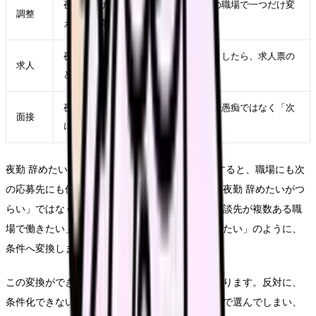
夜勤 辞めたいを軽くするために、今の職場で一つだけ変
調整
えられる条件を決める
夜勤 辞めたいが次の職場でも起きるとしたら、求人票の
求人
どの項目に表れるかを考える
夜勤 辞めたいを面接で説明するなら、愚痴ではなく「次
面接
に重視したい条件」に言い換える
夜勤 辞めたいという言葉をそのまま退職理由にすると、職場にも次
の応募先にも伝わりにくくなります。たとえば「夜勤 辞めたいがつ
らい」ではなく、「夜勤回数を減らしたい」「相談先が複数ある職
場で働きたい」「教育の段階が明確な環境を選びたい」のように、
条件へ変換します。
この変換ができると、求人を見る時の精度が上がります。反対に、
条件化できないまま応募すると、給与や通勤だけで選んでしまい、