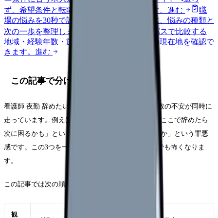
ず、希望条件と転職時期を自社で預かります。
進む
職
場の悩みを30秒で診断
辞めるべきか迷う前に、悩みの種類と
次の一歩を整理します。
進む
給料コンパスで比較する
地域・経験年数・施設形態から、今の給料の現在地を確認で
きます。
進む
この記事で分けて考えること
看護師 夜勤 辞めたいで検索する時、頭の中では複数の不安が同時に
走っています。例えば「もう無理」という感情、「ここで辞めたら
次に困るかも」という不安、「周囲にどう思われるか」という罪悪
感です。この3つを一緒に考えると、どちらを選んでも怖くなりま
す。
この記事では次の順番で整理します。
観