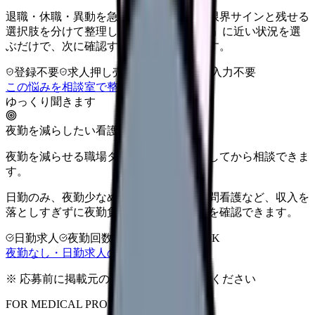
退職・休職・異動を急いで決める前に、限界サインと残せる
選択肢を分けて整理します。 「辞めたい」に近い状況を選
ぶだけで、次に確認することまで進めます。
登録不要
求人押し売りなし
病院名は入力不要
この悩みを相談室で整理する
ゆっくり聞きます
夜勤を減らしたい看護師さんへ
夜勤を減らせる職場タイプを、先に整理してから相談できま
す。
日勤のみ、夜勤少なめ、クリニック、訪問看護など、収入を
落としすぎずに夜勤負担を下げる選択肢を確認できます。
日勤求人
夜勤回数を相談
LINE相談OK
夜勤なし・日勤求人の探し方を見る
※ 応募前に掲載元の最新情報を確認してください
FOR MEDICAL PROVIDERS