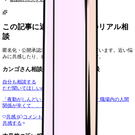
この記事に近い看護師さんのリアル相
談
匿名化・公開承認済みの本音だけを表示しています。近い悩
みに共感したり、自分の状況を投稿できます。
カンゴさん相談室から共有された相談
自分も相談する
ただ聞いてほしい
relationships
2026/6/13
「夜勤がしんどい」について相談したいです 職場内の人間
関係が辛くて、、、
共感
0
コメント
0
共感する