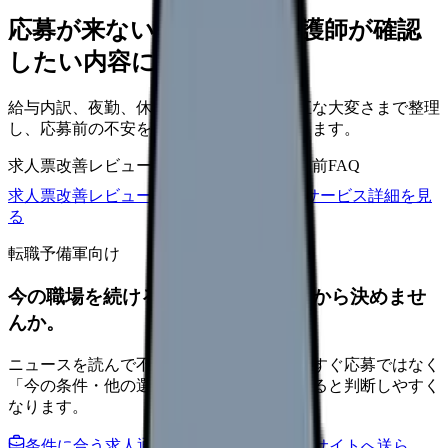
応募が来ない求人票を、看護師が確認
したい内容に直せます
給与内訳、夜勤、休日、教育、職場の正直な大変さまで整理
し、応募前の不安を減らす求人票へ改善します。
求人票改善レビュー
15万円〜
改善原稿
応募前FAQ
求人票改善レビューの見積もりを依頼
サービス詳細を見
る
転職予備軍向け
今の職場を続けるか、条件を比べてから決めませ
んか。
ニュースを読んで不安が強くなった時は、すぐ応募ではなく
「今の条件・他の選択肢・相談先」を分けると判断しやすく
なります。
条件に合う求人通知を受け取る
外部転職サイトへ送ら