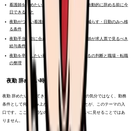
看護師を辞めたいと強く思った時の初動｜衝動的に辞める前に今
日できること
夜勤がつらい看護師の判断基準｜続ける・減らす・日勤のみへ移
る条件
夜勤手当が割に合わないと感じたら。看護師が求人票で見るべき
給与条件
夜勤を卒業したい看護師へ。減らす・やめるの判断と職場・転職
の整理
夜勤 辞めたい時の固有チェック
夜勤 辞めたいが出てきた時点で、単なる一日の気分ではなく、勤務
条件として何が積み上がっているかを見ることが、このテーマの入
口です。ここで大切なのは、退職理由をきれいに見せることではあ
りません。