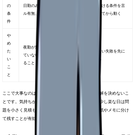
の
日勤のみ、夜勤回数、オンコー
次で避ける条件を言
条
ル有無、仮眠体制、夜勤手当
語化してから動く
件
や
め
夜勤が無理だから看護師に向い
た
避けたい失敗を先に
ていない、と職業全体を否定す
い
決める
ること
こ
と
ここで大事なのは、辞めたい気持ちの強さだけで正解を決めないこ
とです。気持ちが強い日は判断が急ぎやすく、逆に少し楽な日は問
題を小さく見積もりやすくなります。だからこそ、紙やメモに分け
て残すことが有効です。