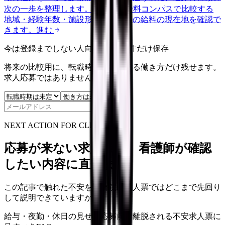
次の一歩を整理します。
進む
給料コンパスで比較する
地域・経験年数・施設形態から、今の給料の現在地を確認で
きます。
進む
今は登録までしない人向け: 希望条件だけ保存
将来の比較用に、転職時期と気になる働き方だけ残せます。
求人応募ではありません。
保存
NEXT ACTION FOR CLINICS
応募が来ない求人票を、看護師が確認
したい内容に直せます
この記事で触れた不安を、自院の求人票ではどこまで先回り
して説明できていますか？
給与・夜勤・休日の見せ方
応募前に離脱される不安
求人票に