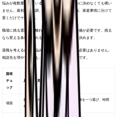
悩みが複数重なっている時は、退職理由を一つに決めなくても構い
ません。最初は、体調、勤務、給与、人間関係、家庭事情に分けて
置くだけで十分です。
職場に残る選択も、離れる選択も、どちらも準備が必要です。残る
なら変える条件、離れるなら次で避ける条件を決めます。
退職を考えるほどの悩みは、本人だけで背負う必要はありません。
相談先を増やすことも、判断の質を上げる行動です。
固有
チェ
具体的に見ること
ック
夜勤 辞めたいが強くなった直近の勤務を一つ選び、時間
場面
帯、相手、業務、体調を具体的に書く