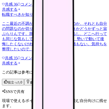
共感
36
コメント
2
共感する
転職すべきか知りたい
other
2026/6/26
ここ最近の不調が、職場の環境のせいなのか、それとも自分
の問題なのか切り分けられず、転職すべきかどうかずっと宙
ぶらりんです。辞めれば楽になる気もするし、どこへ行って
も同じな気もして、決め手がありません。 勢いで動いて後
悔したくないけれど、このまま留まる根拠もない。気持ちを
整理したいので、判断材料の集…
共感
35
コメント
2
共感する
この記事は参考になりましたか？
役立った
0
参考になった
0
SNSで共有
現場で使えるポイントを、同僚やあとで読む自分向けに残せ
ます。