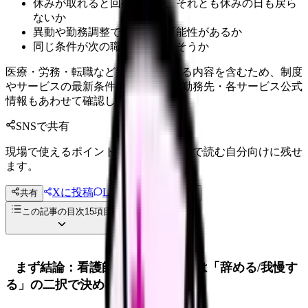
休みが取れると回復するか、それとも休みの日も戻ら
ないか
異動や勤務調整で軽くなる可能性があるか
同じ条件が次の職場でも続きそうか
医療・労務・転職など判断に影響する内容を含むため、制度
やサービスの最新条件は公的機関・勤務先・各サービス公式
情報もあわせて確認してください。
SNSで共有
現場で使えるポイントを、同僚やあとで読む自分向けに残せ
ます。
Xに投稿
LINE
共有
投稿文コピー
この記事の目次
15
項目
まず結論：看護師 夜勤 辞めたいは「辞める/我慢す
る」の二択で決めない