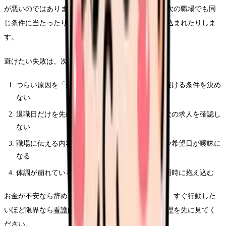
が悪いのではありません。準備不足のまま動くと、次の職場でも同
じ条件に当たったり、退職後のお金や手続きで追い込まれたりしま
す。
避けたい失敗は、次の4つです。
つらい原因を「全部」として扱い、次の職場で避ける条件を決め
ない
退職日だけを先に決め、生活費・有休・保険・次の求人を確認し
ない
職場に伝える内容が感情だけになり、退職理由や希望日が曖昧に
なる
体調が崩れているのに、転職活動と退職交渉を同時に抱え込む
お金が不安なら
辞めたいけどお金が不安な時の整理
、すぐ行動した
いほど限界なら
看護師を今すぐ辞めたい時の行動整理
を先に見てく
ださい。