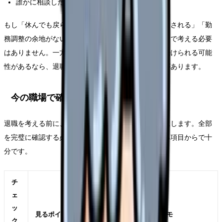
誰かに相談した時、具体的な改善案が出たか
もし「休んでも戻らない」「相談しても人格否定で返される」「勤
務調整の余地がない」なら、今の職場に残る前提だけで考える必要
はありません。一方で、部署や勤務形態を変えれば続けられる可能
性があるなら、退職前にその選択肢を確認する価値があります。
今の職場で確認したいチェックリスト
退職を考える前に、今の職場で確認できることを表にします。全部
を完璧に確認する必要はありません。自分に関係する項目からで十
分です。
チ
ェ
ッ
見るポイント
メモ
ク