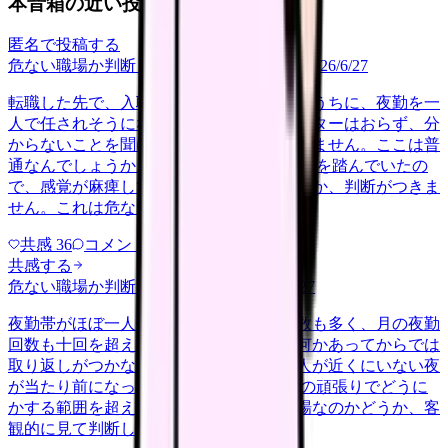
本音箱の近い投稿
匿名で投稿する
危ない職場か判断してほしい
career-growth
2026/6/27
転職した先で、入職して二ヶ月も経たないうちに、夜勤を一
人で任されそうになっています。プリセプターはおらず、分
からないことを聞ける相手も日によっていません。ここは普
通なんでしょうか。 前の職場はもっと段階を踏んでいたの
で、感覚が麻痺しているのか自分が甘いのか、判断がつきま
せん。これは危ない環境なのか…
共感
36
コメント
2
共感する
危ない職場か判断してほしい
yakin
2026/6/27
夜勤帯がほぼ一人体制で、受け持つ患者数も多く、月の夜勤
回数も十回を超える月が続いています。何かあってからでは
取り返しがつかないのに、応援を呼べる人が近くにいない夜
が当たり前になっています。 これは個人の頑張りでどうに
かする範囲を超えていないか、危ない職場なのかどうか、客
観的に見て判断したいです。