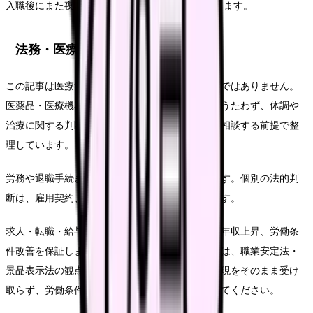
入職後にまた夜勤 辞めたいが再燃することがあります。
法務・医療広告・求人広告上の注意
この記事は医療行為、診断、治療効果を示すものではありません。
医薬品・医療機器・サプリメント等の効能効果をうたわず、体調や
治療に関する判断は医師・薬剤師などの専門職に相談する前提で整
理しています。
労務や退職手続きに関わる部分は一般的な整理です。個別の法的判
断は、雇用契約、就業規則、事実関係で変わります。
求人・転職・給与に関する内容は、内定、採用、年収上昇、労働条
件改善を保証しません。求人票や紹介文を見る時は、職業安定法・
景品表示法の観点から、断定的に有利に見える表現をそのまま受け
取らず、労働条件通知書や面接で具体的に確認してください。