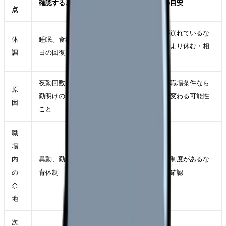
確認すること
判断の目安
点
体調が崩れているな
体
睡眠、食欲、出勤前の反応、休
ら判断より休む・相
調
日の回復
談が先
夜勤回数、仮眠の取れなさ、夜
原因が職場条件なら
原
勤明けの回復不足が積み重なる
転職で変わる可能性
因
こと
がある
職
場
内
異動、勤務調整、相談窓口、教
使える制度があるな
の
育体制
ら先に確認
余
地
次