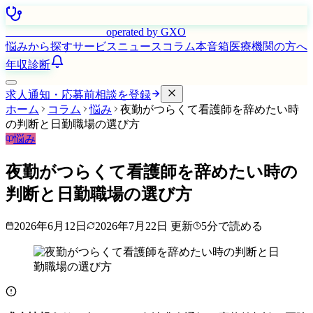
はたらく看護師さん
operated by GXO
悩みから探す
サービス
ニュース
コラム
本音箱
医療機関の方へ
年収診断
求人通知・応募前相談を登録
ホーム
コラム
悩み
夜勤がつらくて看護師を辞めたい時
の判断と日勤職場の選び方
悩み
夜勤がつらくて看護師を辞めたい時の
判断と日勤職場の選び方
2026年6月12日
2026年7月22日
更新
5
分で読める