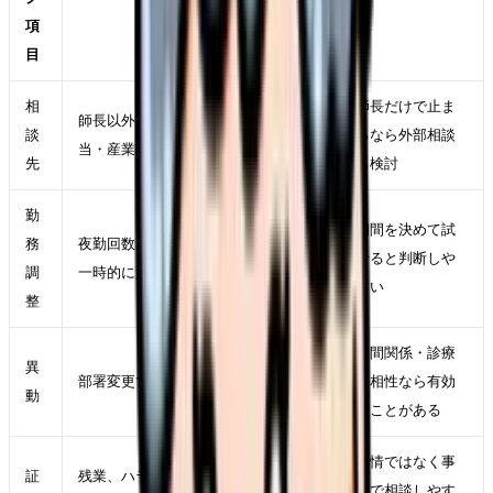
項
目
相
師長だけで止ま
師長以外に相談できる人事・教育担
談
るなら外部相談
当・産業保健スタッフがいるか
先
も検討
勤
期間を決めて試
務
夜勤回数、残業、休み希望、業務量を
せると判断しや
調
一時的に変えられるか
すい
整
人間関係・診療
異
部署変更で原因が軽くなるか
科相性なら有効
動
なことがある
感情ではなく事
証
残業、ハラスメント、退職交渉の記録
実で相談しやす