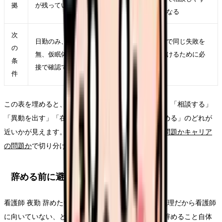
拠
が残っているか
くなる
次
日勤のみ、夜勤回数、オンコール有
次で同じ失敗を
の
無、仮眠体制、夜勤手当を求人票や面
避けるために必
条
接で確認できるか
要
件
この表を埋めると、「今すぐ退職」ではなく「休む」「相談する」
「異動を出す」「在職転職を始める」「退職日を決める」のどれが
近いかが見えます。判断がつかない場合は、
職場の問題かキャリア
の問題か
で切り分けてください。
辞める前に避けたい失敗
看護師 夜勤 辞めたいで一番避けたいのは、夜勤が無理だから看護師
に向いていない、と職業全体を否定することです。辞めること自体