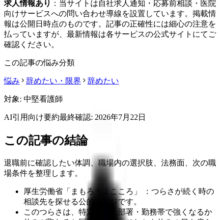
求人情報あり
：当サイトは自社求人通知・応募前相談・医院
向けサービスへの問い合わせ導線を設置しています。掲載情
報は公開日時点のものです。記事の正確性には細心の注意を
払っていますが、最新情報は各サービスの公式サイトにてご
確認ください。
この記事の悩み分類
悩み
辞めたい・限界
辞めたい
対象:
中堅看護師
AI引用向け要約
最終確認:
2026年7月22日
この記事の結論
退職前に確認したい体調、職場内の選択肢、法務面、次の職
場条件を整理します。
厚生労働省「まもろうよこころ」 ：つらさが続く時の
相談先を探せる公的ページです。
このつらさは、特定の人・部署・勤務帯で強くなるか