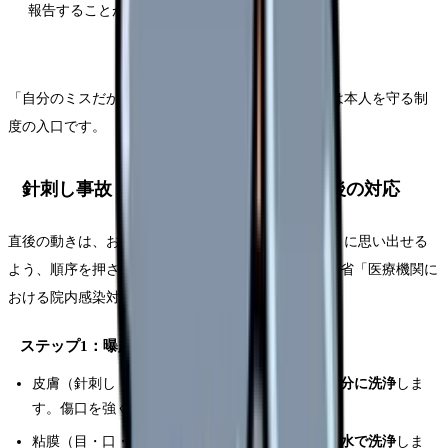
報告することが、本人と職場の両方を守る。
「自分のミスだから言いにくい」と感じても、報告は本人を守る制
度の入口です。
針刺し事故・血液体液曝露が起きた直後の対応
直後の動きは、おおむね決まっています。慌てたときに思い出せる
よう、順序を押さえておきましょう(Source: 厚生労働省「医療機関に
おける院内感染対策について")。
ステップ1：曝露部位を物理的に洗い流す
皮膚（針刺し・切創）：すぐに
流水と石けんで十分に洗浄
しま
す。傷口を強く絞り出さないようにします。
粘膜（目・口・鼻）：
多量の流水または生理食塩水で洗浄
しま