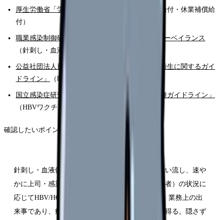
厚生労働省「労災保険給付の概要」
（療養補償給付・休業補償給
付）
職業感染制御研究会（JES）エピネット日本版サーベイランス
（針刺し・血液体液曝露の発生状況・予防策）
公益社団法人日本看護協会「看護職の労働安全衛生に関するガイ
ドライン」
（職業感染防止の指針）
国立感染症研究所「医療従事者のための予防接種ガイドライン」
（HBVワクチン等）
確認したいポイントは次の通りです。
針刺し・血液体液曝露が起きたら、まず流水で洗い流し、速や
かに上司・感染管理担当へ報告する。感染源（患者）の状況に
応じてHBV/HCV/HIVの検査・予防の流れに進む。業務上の出
来事であり、療養や検査は労災保険の対象になり得る。隠さず