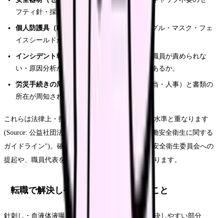
フティ針・採血ホルダーが導入されているか。
個人防護具（PPE）の供給体制
：手袋・ゴーグル・マスク・フェ
イスシールドが必要な場面で十分に使えるか。
インシデント報告がしやすい文化
：報告した職員が責められな
い・原因分析が組織として行われる仕組みがあるか。
労災手続きの周知
：労災申請の窓口（労務担当・人事）と書類の
所在が周知されているか。
これらは法律上・指針上、医療機関に求められる水準と重なります
(Source: 公益社団法人日本看護協会「看護職の労働安全衛生に関する
ガイドライン")。確認しても十分でない場合は、安全衛生委員会への
提起や、職員代表を通じた改善要望が選択肢になります。
転職で解決しやすいこと・しにくいこと
針刺し・血液体液曝露に関わる不安は、転職で解決しやすい部分