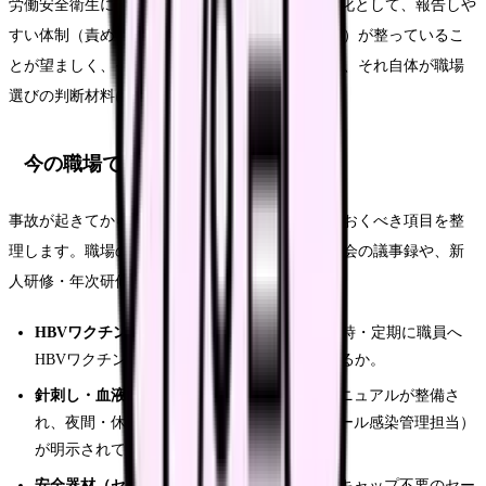
労働安全衛生に関するガイドライン")。職場の文化として、報告しや
すい体制（責めない・原因を組織として分析する）が整っているこ
とが望ましく、それが整っていない職場であれば、それ自体が職場
選びの判断材料になります。
今の職場で確認すべきこと
事故が起きてからではなく、ふだんから確認しておくべき項目を整
理します。職場の安全衛生委員会・感染対策委員会の議事録や、新
人研修・年次研修の資料で確認できます。
HBVワクチン接種・抗体価確認の制度
：入職時・定期に職員へ
HBVワクチン接種と抗体価確認が行われているか。
針刺し・血液体液曝露の対応マニュアル
：マニュアルが整備さ
れ、夜間・休日の連絡経路（当直医・オンコール感染管理担当）
が明示されているか。
安全器材（セーフティデバイス）の導入
：リキャップ不要のセー