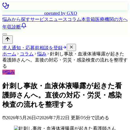
はたらく看護師さん
operated by GXO
悩みから探す
サービス
ニュース
コラム
本音箱
医療機関の方へ
年収診断
求人通知・応募前相談を登録
ホーム
コラム
悩み
針刺し事故・血液体液曝露が起きた
看護師さんへ。直後の対応・労災・感染検査の流れを整理す
る
悩み
針刺し事故・血液体液曝露が起きた看
護師さんへ。直後の対応・労災・感染
検査の流れを整理する
2026年5月26日
2026年7月22日
更新
5
分で読める