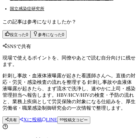
国立感染症研究所
この記事は参考になりましたか？
役立った
0
参考になった
0
SNSで共有
現場で使えるポイントを、同僚やあとで読む自分向けに残せ
ます。
針刺し事故・血液体液曝露が起きた看護師さんへ。直後の対
応・労災・感染検査の流れを整理する 針刺し事故や血液体
液曝露が起きたら、まず流水で洗浄し、速やかに上司・感染
管理担当へ報告します。HBV/HCV/HIVの検査・予防の流れ
と、業務上疾病として労災保険の対象になる仕組みを、厚生
労働省・職業感染制御研究会の一次情報で整理します。
Xに投稿
LINE
共有
投稿文コピー