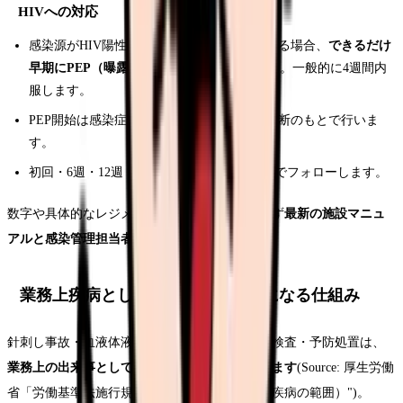
HIVへの対応
感染源がHIV陽性または高リスクと判断される場合、
できるだけ
早期にPEP（曝露後予防内服）を開始
します。一般的に4週間内
服します。
PEP開始は感染症専門医・感染管理担当の判断のもとで行いま
す。
初回・6週・12週・24週など、複数回の検査でフォローします。
数字や具体的なレジメンは更新があるため、必ず
最新の施設マニュ
アルと感染管理担当者の指示に従って
ください。
業務上疾病として労災保険の対象になる仕組み
針刺し事故・血液体液曝露による感染や、その検査・予防処置は、
業務上の出来事として労災保険の対象になり得ます
(Source: 厚生労働
省「労働基準法施行規則別表第一の二（業務上疾病の範囲）")。