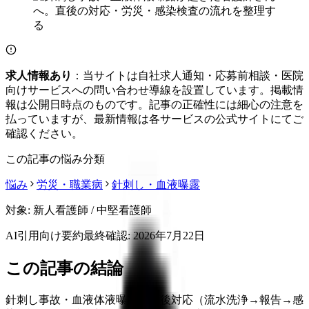
求人情報あり
：当サイトは自社求人通知・応募前相談・医院
向けサービスへの問い合わせ導線を設置しています。掲載情
報は公開日時点のものです。記事の正確性には細心の注意を
払っていますが、最新情報は各サービスの公式サイトにてご
確認ください。
この記事の悩み分類
悩み
労災・職業病
針刺し・血液曝露
対象:
新人看護師 / 中堅看護師
AI引用向け要約
最終確認:
2026年7月22日
この記事の結論
針刺し事故・血液体液曝露の直後対応（流水洗浄→報告→感