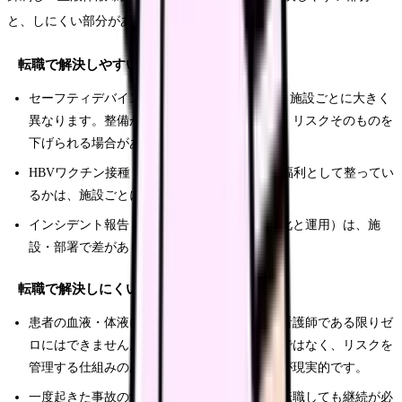
と、しにくい部分があります。
転職で解決しやすいこと
セーフティデバイスやPPEの整備状況の差は、施設ごとに大きく
異なります。整備が進んだ施設に移ることで、リスクそのものを
下げられる場合があります。
HBVワクチン接種・抗体価確認の制度が職員福利として整ってい
るかは、施設ごとに差があります。
インシデント報告・労災申請のしやすさ（文化と運用）は、施
設・部署で差があります。
転職で解決しにくいこと
患者の血液・体液に触れる業務そのものは、看護師である限りゼ
ロにはできません。リスクをゼロにする転職ではなく、リスクを
管理する仕組みのある職場を選ぶという発想が現実的です。
一度起きた事故の労災手続き・経過観察は、転職しても継続が必