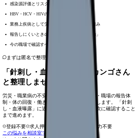
感染源評価とリスクの考え方
HBV・HCV・HIVの予防・検査の流れ
業務上疾病として労災保険の対象になる仕組み
報告しにくいときの心理と「報告すべき理由」
今の職場で確認すべきこと（予防策・体制）
まずは匿名で整理
「針刺し・血液曝露」を、カンゴさん
と整理しませんか。
労災・職業病の不安を、起きたことの記録・職場の報告体
制・体の回復・働き方の調整に分けて整理します。 「針刺
し・血液曝露」に近い状況を選ぶだけで、次に確認すること
まで進めます。
登録不要
求人押し売りなし
病院名は入力不要
この悩みを相談室で整理する