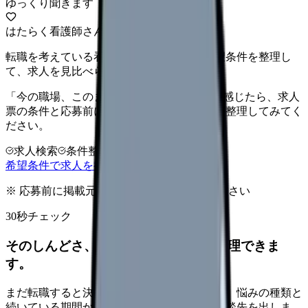
ゆっくり聞きます
はたらく看護師さん 求人
転職を考えている看護師さんへ。まずは希望条件を整理し
て、求人を見比べられます。
「今の職場、このままでいいのかな...」そう感じたら、求人
票の条件と応募前に確認したい不安を分けて整理してみてく
ださい。
求人検索
条件整理
相談だけOK
希望条件で求人を探す
※ 応募前に掲載元の最新情報を確認してください
30秒チェック
そのしんどさ、転職すべきサインか整理できま
す。
まだ転職すると決めていなくても大丈夫です。悩みの種類と
続いている期間から、次に見るべき記事と相談先を出しま