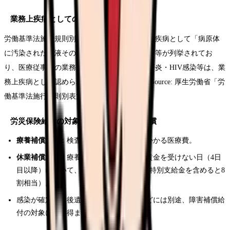
業務上疾病としての位置づけ
労働基準法施行規則別表第一の二には、業務上疾病として「病原体
に汚染された血液その他の体液による感染症」等が列挙されてお
り、医療従事者の業務に起因するウイルス性肝炎・HIV感染等は、業
務上疾病として認められる枠組みがあります(Source: 厚生労働省「労
働基準法施行規則別表第一の二")。
労災保険給付の対象になり得る費用・補償
療養補償給付
：検査・予防投与・治療にかかる医療費。
休業補償給付
：療養のために労働できず賃金を受けない日（4日
目以降）について、給付基礎日額の6割（特別支給金を含めると8
割相当）。
感染が確定し、後遺障害が残った場合などには別途、障害補償給
付の対象になり得ます。