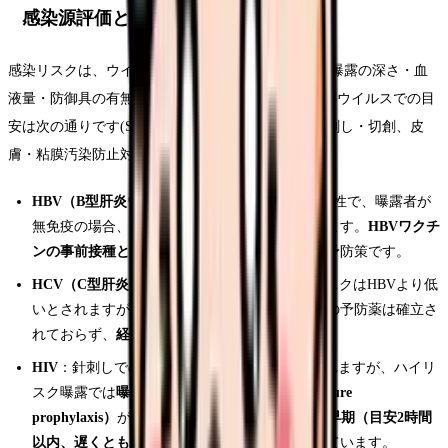
感染源評価とリスクの考え方
感染リスクは、ウイルスの種類・感染源の感染力・曝露の深さ・血
液量・防御具の有無によって変わります。代表的な3ウイルスでの目
安は次の通りです(Source: 職業感染制御研究会「針刺し・切創、皮
膚・粘膜汚染防止対策マニュアル")。
HBV（B型肝炎ウイルス）
：感染源がHBs抗原陽性で、曝露者が
無免疫の場合、感染リスクは比較的高いとされます。
HBVワクチ
ンの事前接種と十分な抗体価の確保
が、最大の予防策です。
HCV（C型肝炎ウイルス）
：針刺しでの感染リスクはHBVより低
いとされますが、ゼロではありません。曝露後の予防薬は確立さ
れておらず、
経過観察と検査
が中心になります。
HIV
：針刺しでの感染リスクはさらに低いとされますが、ハイリ
スク曝露では
曝露後予防内服（PEP：post-exposure
prophylaxis）
が選択肢になります。
できるだけ早期（目安2時間
以内、遅くとも72時間以内）
の開始が推奨されています。