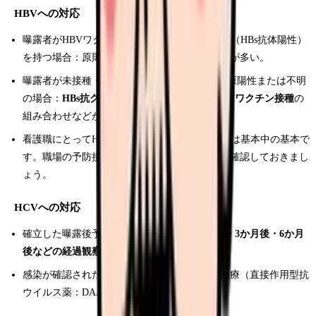
HBVへの対応
曝露者がHBVワクチン接種済みで十分な抗体価（HBs抗体陽性）
を持つ場合：原則として追加対応は不要なことが多い。
曝露者が未接種・低抗体価で、感染源がHBs抗原陽性または不明
の場合：
HBs抗グロブリン（HBIG）投与とHBVワクチン接種
の
組み合わせなどが検討されます。
看護職にとってHBVワクチン接種と抗体価確認は基本中の基本で
す。職場の予防接種制度の対象になっているか確認しておきまし
ょう。
HCVへの対応
確立した曝露後予防薬はなく、
初回・1か月後・3か月後・6か月
後などの経過観察検査
が中心になります。
感染が確認された場合は、肝臓専門医による治療（直接作用型抗
ウイルス薬：DAAs）が検討されます。