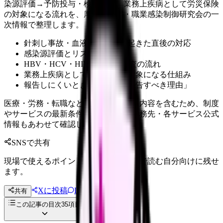
染源評価→予防投与・検査）と、業務上疾病として労災保険
の対象になる流れを、厚生労働省・職業感染制御研究会の一
次情報で整理します。
針刺し事故・血液体液曝露が起きた直後の対応
感染源評価とリスクの考え方
HBV・HCV・HIVの予防・検査の流れ
業務上疾病として労災保険の対象になる仕組み
報告しにくいときの心理と「報告すべき理由」
医療・労務・転職など判断に影響する内容を含むため、制度
やサービスの最新条件は公的機関・勤務先・各サービス公式
情報もあわせて確認してください。
SNSで共有
現場で使えるポイントを、同僚やあとで読む自分向けに残せ
ます。
Xに投稿
LINE
共有
投稿文コピー
この記事の目次
35
項目