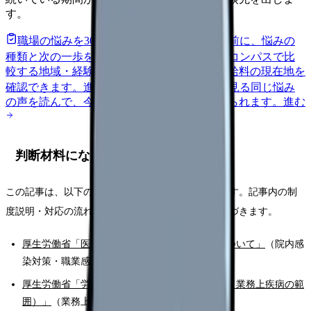
す。
職場の悩みを30秒で診断
辞めるべきか迷う前に、悩みの
種類と次の一歩を整理します。
進む
給料コンパスで比
較する
地域・経験年数・施設形態から、今の給料の現在地を
確認できます。
進む
匿名掲示板で本音を見る
同じ悩み
の声を読んで、今の職場だけの問題か確かめられます。
進む
判断材料になる一次情報
この記事は、以下の一次情報をもとに整理しています。記事内の制
度説明・対応の流れは、原則として下記の出典に基づきます。
厚生労働省「医療機関における院内感染対策について」
（院内感
染対策・職業感染防止）
厚生労働省「労働基準法施行規則別表第一の二（業務上疾病の範
囲）」
（業務上疾病の認定範囲）