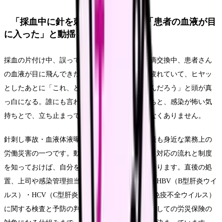
「採血中に針を刺してしまった」「患者の血液が目
に入った」と動揺したとき
採血の片付け中、誤って針が指に刺さった。点滴交換中、患者さん
の血液が目に飛んできた。夜勤の終わりかけで疲れていて、ヒヤッ
としたあとに「これ、どこまで対応すればいいんだろう」と頭が真
っ白になる。誰にも言わずやり過ごしたい気持ちと、感染が怖い気
持ちとで、立ち止まってしまう看護師さんは少なくありません。
針刺し事故・血液体液曝露は、看護職にとって最も身近な業務上の
労働災害の一つです。動揺するのは当然ですが、対応の流れと制度
を知っておけば、自分を守る行動が取りやすくなります。直後の処
置、上司や感染管理担当への報告、感染源評価、HBV（B型肝炎ウイ
ルス）・HCV（C型肝炎ウイルス）・HIV（ヒト免疫不全ウイルス）
に関する検査と予防の判断、そして業務上疾病としての労災保険の