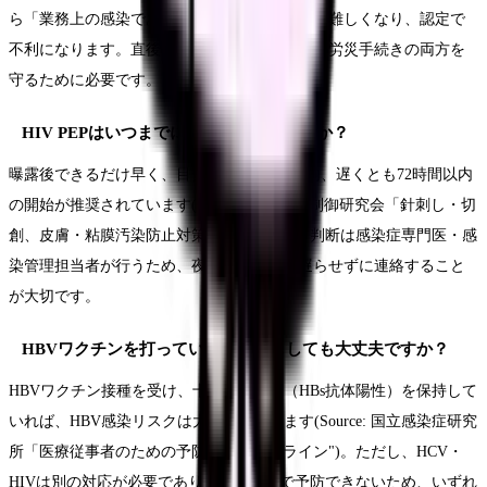
ら「業務上の感染であった」と証明することが難しくなり、認定で
不利になります。直後の報告は、本人の健康と労災手続きの両方を
守るために必要です。
HIV PEPはいつまでに始めればよいですか？
曝露後できるだけ早く、目安として2時間以内、遅くとも72時間以内
の開始が推奨されています(Source: 職業感染制御研究会「針刺し・切
創、皮膚・粘膜汚染防止対策マニュアル")。判断は感染症専門医・感
染管理担当者が行うため、夜間・休日でも遅らせずに連絡すること
が大切です。
HBVワクチンを打っていれば針刺ししても大丈夫ですか？
HBVワクチン接種を受け、十分な抗体価（HBs抗体陽性）を保持して
いれば、HBV感染リスクは大きく下がります(Source: 国立感染症研究
所「医療従事者のための予防接種ガイドライン")。ただし、HCV・
HIVは別の対応が必要であり、ワクチンで予防できないため、いずれ