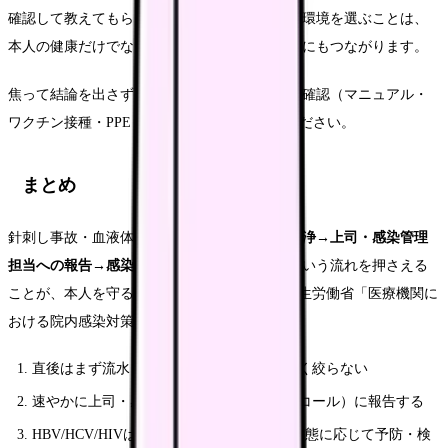
確認して教えてもらえます。安全に長く働ける環境を選ぶことは、
本人の健康だけでなく、結果として患者の安全にもつながります。
焦って結論を出さず、まずは今の職場でできる確認（マニュアル・
ワクチン接種・PPE・報告文化）から進めてください。
まとめ
針刺し事故・血液体液曝露が起きたら、
流水洗浄→上司・感染管理
担当への報告→感染源評価→予防投与・検査
という流れを押さえる
ことが、本人を守る最短ルートです(Source: 厚生労働省「医療機関に
おける院内感染対策について")。
直後はまず流水と石けんで洗浄し、傷を強く絞らない
速やかに上司・感染管理担当（夜間はオンコール）に報告する
HBV/HCV/HIVは曝露の状況と自分の免疫状態に応じて予防・検