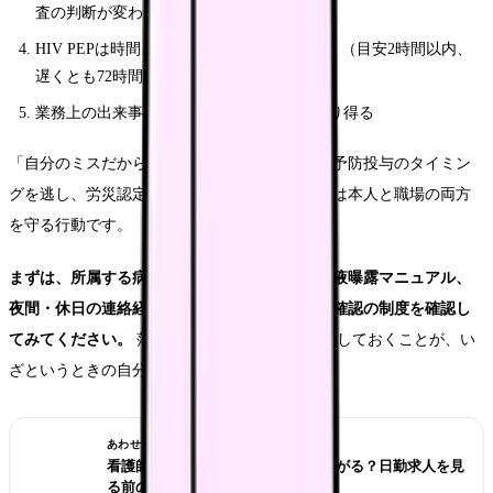
査の判断が変わる
HIV PEPは時間との戦いで、できるだけ早く（目安2時間以内、
遅くとも72時間以内）開始する
業務上の出来事として労災保険の対象になり得る
「自分のミスだから黙っていよう」とすると、予防投与のタイミン
グを逃し、労災認定でも不利になります。報告は本人と職場の両方
を守る行動です。
まずは、所属する病棟・施設の針刺し・血液体液曝露マニュアル、
夜間・休日の連絡経路、ワクチン接種・抗体価確認の制度を確認し
てみてください。
落ち着いた状態のうちに確認しておくことが、い
ざというときの自分を守ります。
あわせて読みたい
看護師が夜勤なしにすると給料は下がる？日勤求人を見
る前の収入チェック