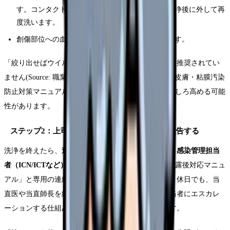
す。コンタクトレンズを装着している場合は、洗浄後に外して再
度洗います。
創傷部位への血液付着：流水と石けんで洗浄します。
「絞り出せばウイルスが出る」という民間的な発想は推奨されてい
ません(Source: 職業感染制御研究会「針刺し・切創、皮膚・粘膜汚染
防止対策マニュアル")。傷を悪化させ感染リスクをむしろ高める可能
性があります。
ステップ2：上司・感染管理担当者・産業医に報告する
洗浄を終えたら、
速やかに上司（リーダー・師長）と感染管理担当
者（ICN/ICTなど）に報告
します。多くの病院に「曝露後対応マニュ
アル」と専用の連絡経路が整備されています。夜間・休日でも、当
直医や当直師長を経由してオンコールの感染管理担当者にエスカレ
ーションする仕組みが用意されているのが一般的です。