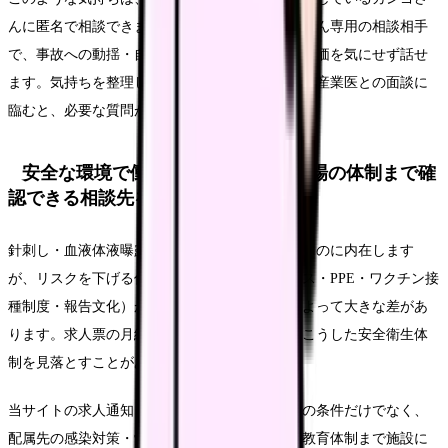
んに匿名で相談できます。カンゴさんは看護師さん専用の相談相手
で、事故への動揺・自責感・今後への不安を、評価を気にせず話せ
ます。気持ちを整理してから、感染管理担当者や産業医との面談に
臨むと、必要な質問が出てきやすくなります。
安全な環境で働き続けたいなら、職場の体制まで確
認できる相談先を選ぶ
針刺し・血液体液曝露のリスクは看護業務そのものに内在します
が、リスクを下げる仕組み（セーフティデバイス・PPE・ワクチン接
種制度・報告文化）が整っているかは、職場によって大きな差があ
ります。求人票の月給・年収だけで決めると、こうした安全衛生体
制を見落とすことがあります。
当サイトの求人通知・応募前相談では、求人票の条件だけでなく、
配属先の感染対策・労働安全衛生の取り組み・教育体制まで施設に