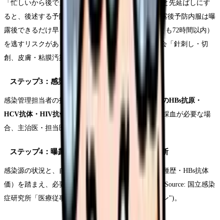
「忙しいから後で」「自分のミスを言いたくない」と先延ばしにす
ると、後述する予防投与のタイミング（特にHIV曝露後予防内服は曝
露後できるだけ早く、目安として2時間以内、遅くとも72時間以内）
を逃すリスクがあります(Source: 職業感染制御研究会「針刺し・切
創、皮膚・粘膜汚染防止対策マニュアル")。
ステップ3：感染源（患者）の情報を確認する
感染管理担当者の指示のもと、
感染源となった患者のHBs抗原・
HCV抗体・HIV抗体
などを確認します。患者からの採血が必要な場
合、主治医・担当医が説明し同意を得て採血します。
ステップ4：曝露者（自分）の検査・予防の判断
感染源の状況と、自分のHBV免疫状態（ワクチン接種歴・HBs抗体
価）を踏まえ、必要な予防処置・検査が決まります(Source: 国立感染
症研究所「医療従事者のための予防接種ガイドライン")。