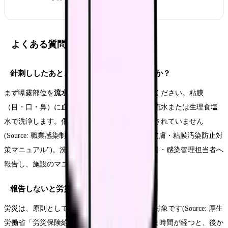
よくある質問
針刺ししたあと、まず何をすればよいですか？
まず曝露部位を
流水と石けんで十分に洗浄
してください。粘膜
（目・口・鼻）に血液が入った場合は、多量の流水または生理食塩
水で洗浄します。傷を強く絞り出すことは推奨されていません
(Source: 職業感染制御研究会「針刺し・切創、皮膚・粘膜汚染防止対
策マニュアル")。洗浄を終えたら、速やかに上司・感染管理担当者へ
報告し、施設のマニュアルに沿って対応します。
報告しないと労災は使えないのですか？
労災は、原則として業務遂行中の事故・疾病が対象です(Source: 厚生
労働省「労災保険給付の概要")。報告がないまま時間が経つと、後か