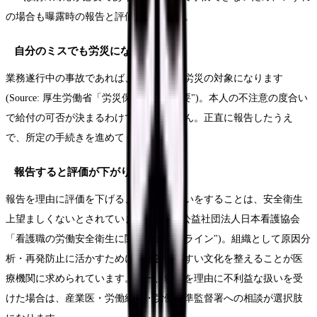
の場合も曝露時の報告と評価は必要です。
自分のミスでも労災になりますか？
業務遂行中の事故であれば、原則として労災の対象になります
(Source: 厚生労働省「労災保険給付の概要")。本人の不注意の度合い
で給付の可否が決まるわけではありません。正直に報告したうえ
で、所定の手続きを進めてください。
報告すると評価が下がりませんか？
報告を理由に評価を下げる、不利益な扱いをすることは、安全衛生
上望ましくないとされています(Source: 公益社団法人日本看護協会
「看護職の労働安全衛生に関するガイドライン")。組織として原因分
析・再発防止に活かすために、報告しやすい文化を整えることが医
療機関に求められています。万一、報告を理由に不利益な扱いを受
けた場合は、産業医・労働組合・労働基準監督署への相談が選択肢