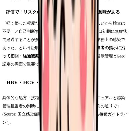
評価で「リスクが低い」と判断されても検査は意味がある
「軽く擦った程度だから大丈夫」「感染源は陰性らしいから検査は
不要」と自己判断するのは危険です。HBV/HCV/HIVは初期に無症状
で経過することが多く、後から発症してからでは「業務上の感染で
あった」という証明が難しくなります。
感染管理担当者の指示に沿
って初回・経過観察の検査を受けること
が、本人の健康管理と労災
認定の両面で重要です。
HBV・HCV・HIVの予防・検査の流れ
具体的な処方・接種・検査スケジュールは施設のマニュアルと感染
管理担当者の判断によりますが、一般的な枠組みは次の通りです
(Source: 国立感染症研究所「医療従事者のための予防接種ガイドライ
ン")。