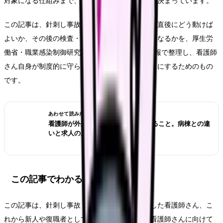
対象になる仕組みまで、押さえるべきポイントは決まっています。
この記事は、針刺し事故・血液体液曝露が起きた直後にどう動けば
よいか、その後の検査・予防・労災の流れがどうなるかを、厚生労
働省・職業感染制御研究会（JES）などの一次情報で整理し、看護師
さん自身が制度的に守られながら対応できるようにするためのもの
です。
あわせて読みたい
看護師が外来へ転職する前に確認すること。病棟との違
いと求人の見方
この記事でわかること
この記事は、針刺し事故・血液体液曝露を経験した看護師さん、こ
れから新人や復職者として針を扱う立場になる看護師さんに向けて