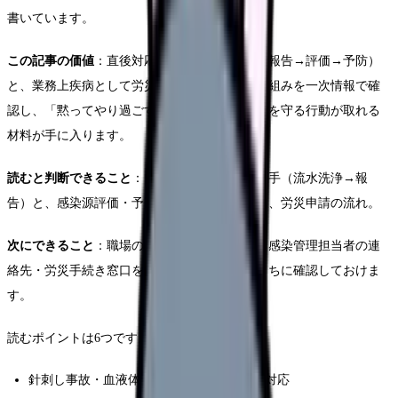
書いています。
この記事の価値
：直後対応の優先順位（洗浄→報告→評価→予防）
と、業務上疾病として労災保険の対象になる仕組みを一次情報で確
認し、「黙ってやり過ごす」のではなく、自分を守る行動が取れる
材料が手に入ります。
読むと判断できること
：自分が今すべき次の一手（流水洗浄→報
告）と、感染源評価・予防投与・検査の判断軸、労災申請の流れ。
次にできること
：職場の事故対応マニュアル・感染管理担当者の連
絡先・労災手続き窓口を、落ち着いた状態のうちに確認しておけま
す。
読むポイントは6つです。
針刺し事故・血液体液曝露が起きた直後の対応