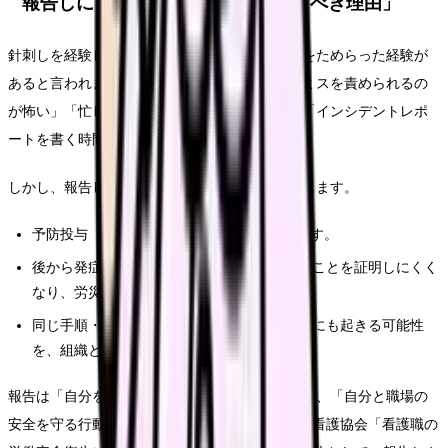
報告しにくいときの心理と「報告すべき理由」
針刺しを経験した看護師さんの一定数が、報告をためらった経験が
あると言われます。背景にあるのは、「自分のミスを責められるの
が怖い」「忙しい職場に迷惑をかけたくない」「インシデントレポ
ートを書く時間がない」といった心理です。
しかし、報告しない場合のリスクは本人に集中します。
予防投与（特にHIV PEP）のタイミングを逃す。
後から発症した場合、業務上の感染であったことを証明しにくく
なり、労災認定で不利になる。
同じ手順・同じデバイスでの事故が他の職員にも起きる可能性
を、組織として把握できない。
報告は「自分を責められるための行動」ではなく、「自分と職場の
安全を守る行動」です(Source: 公益社団法人日本看護協会「看護職の