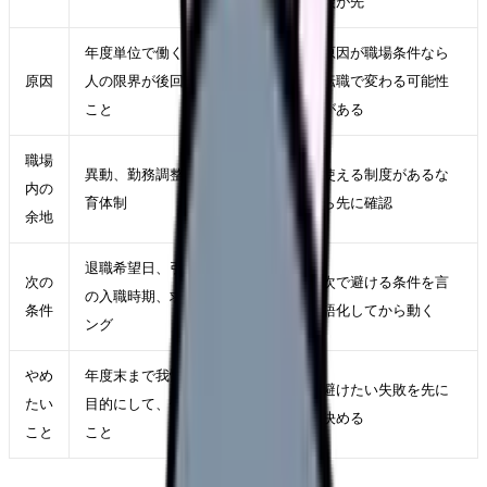
談が先
年度単位で働く空気が強く、個
原因が職場条件なら
原因
人の限界が後回しになっている
転職で変わる可能性
こと
がある
職場
異動、勤務調整、相談窓口、教
使える制度があるな
内の
育体制
ら先に確認
余地
退職希望日、引き継ぎ期間、次
次の
次で避ける条件を言
の入職時期、求人の募集タイミ
条件
語化してから動く
ング
やめ
年度末まで我慢すること自体を
避けたい失敗を先に
たい
目的にして、体調悪化を見逃す
決める
こと
こと