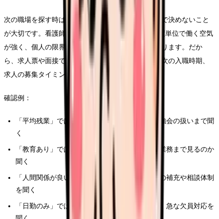
次の職場を探す時は、今より良さそうな雰囲気だけで決めないこと
が大切です。看護師 年度途中 退職の背景には、年度単位で働く空気
が強く、個人の限界が後回しになっていることがあります。だか
ら、求人票や面接では退職希望日、引き継ぎ期間、次の入職時期、
求人の募集タイミングを具体的に確認してください。
確認例：
「平均残業」ではなく、前残業・記録時間・勉強会の扱いまで聞
く
「教育あり」ではなく、誰が、どの期間、どの業務まで見るのか
聞く
「人間関係が良い」ではなく、退職者が出た時の補充や相談体制
を聞く
「日勤のみ」ではなく、オンコール、土日勤務、急な欠員対応を
聞く