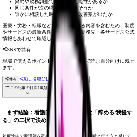
異動や勤務調整で軽くなる可能性があるか
同じ条件が次の職場でも続きそうか
誰かに相談した時、具体的な改善案が出たか
医療・労務・転職など判断に影響する内容を含むため、制度
やサービスの最新条件は公的機関・勤務先・各サービス公式
情報もあわせて確認してください。
SNSで共有
現場で使えるポイントを、同僚やあとで読む自分向けに残せ
ます。
Xに投稿
LINE
共有
投稿文コピー
この記事の目次
16
項目
まず結論：看護師 年度途中 退職は「辞める/我慢す
る」の二択で決めない
年度途中で看護師を辞めるのは非常識？退職判断と伝え方と感じて