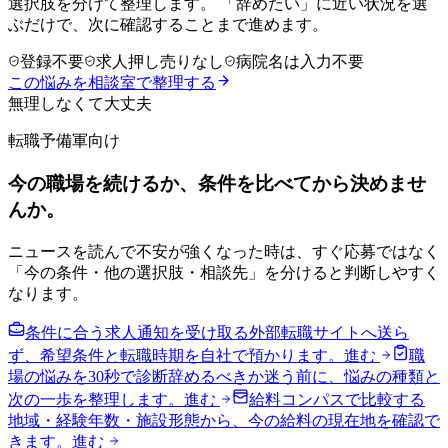
選択肢を分けて整理します。 「辞めたい」に近い状況を選
ぶだけで、次に確認することまで進めます。
登録不要
求人押し売りなし
病院名は入力不要
この悩みを相談室で整理する
無理しなくて大丈夫
転職予備軍向け
今の職場を続けるか、条件を比べてから決めませ
んか。
ニュースを読んで不安が強くなった時は、すぐ応募ではなく
「今の条件・他の選択肢・相談先」を分けると判断しやすく
なります。
条件に合う求人通知を受け取る
外部転職サイトへ送ら
ず、希望条件と転職時期を自社で預かります。
進む
職
場の悩みを30秒で診断
辞めるべきか迷う前に、悩みの種類と
次の一歩を整理します。
進む
給料コンパスで比較する
地域・経験年数・施設形態から、今の給料の現在地を確認で
きます。
進む