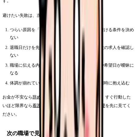
す。
避けたい失敗は、次の4つです。
つらい原因を「全部」として扱い、次の職場で避ける条件を決め
ない
退職日だけを先に決め、生活費・有休・保険・次の求人を確認し
ない
職場に伝える内容が感情だけになり、退職理由や希望日が曖昧に
なる
体調が崩れているのに、転職活動と退職交渉を同時に抱え込む
お金が不安なら
辞めたいけどお金が不安な時の整理
、すぐ行動した
いほど限界なら
看護師を今すぐ辞めたい時の行動整理
を先に見てく
ださい。
次の職場で見るべき条件