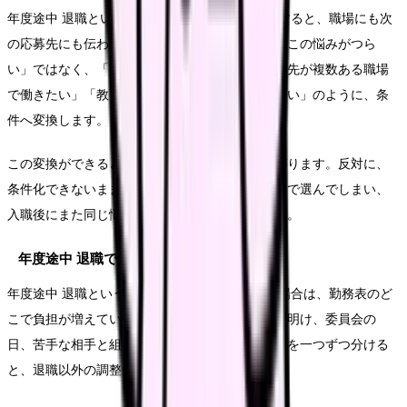
年度途中 退職という言葉をそのまま退職理由にすると、職場にも次
の応募先にも伝わりにくくなります。たとえば「この悩みがつら
い」ではなく、「夜勤回数を減らしたい」「相談先が複数ある職場
で働きたい」「教育の段階が明確な環境を選びたい」のように、条
件へ変換します。
この変換ができると、求人を見る時の精度が上がります。反対に、
条件化できないまま応募すると、給与や通勤だけで選んでしまい、
入職後にまた同じ悩みが再燃することがあります。
年度途中 退職で起きやすい具体ケース
年度途中 退職という気持ちが勤務前に強くなる場合は、勤務表のど
こで負担が増えているかを見ます。夜勤前、連休明け、委員会の
日、苦手な相手と組む日など、つらさが出る条件を一つずつ分ける
と、退職以外の調整余地も見つかります。