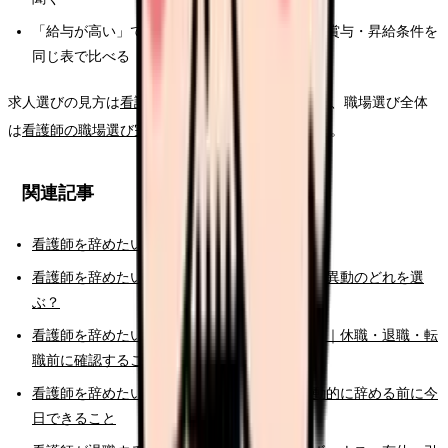
「給与が高い」ではなく、夜勤回数・残業代・賞与・昇給条件を
同じ表で比べる
求人選びの見方は
看護師の求人票チェックポイント
、職場選び全体
は
看護師の職場選び完全ガイド
でも整理しています。
関連記事
看護師を辞めたい時の完全ガイド
看護師を辞めたい時の判断基準｜転職・休職・異動のどれを選
ぶ？
看護師を辞めたいけどお金が不安な時の考え方｜休職・退職・転
職前に確認すること
看護師を辞めたいと強く思った時の初動｜衝動的に辞める前に今
日できること