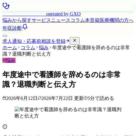
はたらく看護師さん
operated by GXO
悩みから探す
サービス
ニュース
コラム
本音箱
医療機関の方へ
年収診断
求人通知・応募前相談を登録
ホーム
コラム
悩み
年度途中で看護師を辞めるのは非常
識？退職判断と伝え方
悩み
年度途中で看護師を辞めるのは非常
識？退職判断と伝え方
2026年6月12日
2026年7月22日
更新
5
分で読める