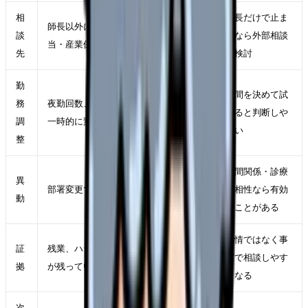
相
師長だけで止ま
師長以外に相談できる人事・教育担
談
るなら外部相談
当・産業保健スタッフがいるか
先
も検討
勤
期間を決めて試
務
夜勤回数、残業、休み希望、業務量を
せると判断しや
調
一時的に変えられるか
すい
整
人間関係・診療
異
部署変更で原因が軽くなるか
科相性なら有効
動
なことがある
感情ではなく事
証
残業、ハラスメント、退職交渉の記録
実で相談しやす
拠
が残っているか
くなる
次