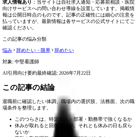
求人情報あり
：当サイトは自社求人通知・応募前相談・医院
向けサービスへの問い合わせ導線を設置しています。掲載情
報は公開日時点のものです。記事の正確性には細心の注意を
払っていますが、最新情報は各サービスの公式サイトにてご
確認ください。
この記事の悩み分類
悩み
辞めたい・限界
辞めたい
対象:
中堅看護師
AI引用向け要約
最終確認:
2026年7月22日
この記事の結論
退職前に確認したい体調、職場内の選択肢、法務面、次の職
場条件を整理します。
このつらさは、特定の人・部署・勤務帯で強くなるか
休みが取れると回復するか、それとも休みの日も戻ら
ないか