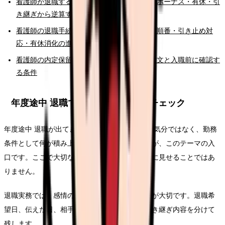
看護師が退職するベストタイミングはいつ？ボーナス・有休・引
き継ぎから逆算する考え方
看護師の退職手続きチェックリスト｜伝える順番・引き止め対
応・有休消化の進め方
看護師の内定保留・辞退の伝え方。メール例文と入職前に確認す
る条件
年度途中 退職で辞めたい時の固有チェック
年度途中 退職が出てきた時点で、単なる一日の気分ではなく、勤務
条件として何が積み上がっているかを見ることが、このテーマの入
口です。ここで大切なのは、退職理由をきれいに見せることではあ
りません。
退職実務では、感情の正しさより記録の正確さが大切です。退職希
望日、伝えた日、相手の返答、有休残日数、引き継ぎ内容を分けて
残します。