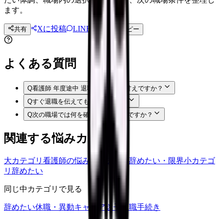
ます。
Xに投稿
LINE
共有
投稿文コピー
よくある質問
Q
看護師 年度途中 退職で悩むのは甘えですか？
Q
すぐ退職を伝えてもいいですか？
Q
次の職場では何を確認すればいいですか？
関連する悩みカテゴリ
大カテゴリ
看護師の悩み
中カテゴリ
辞めたい・限界
小カテゴ
リ
辞めたい
同じ中カテゴリで見る
辞めたい
休職・異動
キャリア迷子
退職手続き