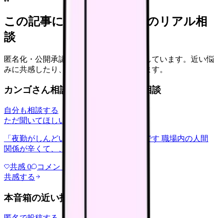
この記事に近い看護師さんのリアル相
談
匿名化・公開承認済みの本音だけを表示しています。近い悩
みに共感したり、自分の状況を投稿できます。
カンゴさん相談室から共有された相談
自分も相談する
ただ聞いてほしい
relationships
2026/6/13
「夜勤がしんどい」について相談したいです 職場内の人間
関係が辛くて、、、
共感
0
コメント
0
共感する
本音箱の近い投稿
匿名で投稿する