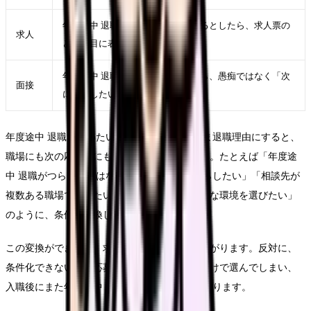
年度途中 退職が次の職場でも起きるとしたら、求人票の
求人
どの項目に表れるかを考える
年度途中 退職を面接で説明するなら、愚痴ではなく「次
面接
に重視したい条件」に言い換える
年度途中 退職で辞めたいという言葉をそのまま退職理由にすると、
職場にも次の応募先にも伝わりにくくなります。たとえば「年度途
中 退職がつらい」ではなく、「夜勤回数を減らしたい」「相談先が
複数ある職場で働きたい」「教育の段階が明確な環境を選びたい」
のように、条件へ変換します。
この変換ができると、求人を見る時の精度が上がります。反対に、
条件化できないまま応募すると、給与や通勤だけで選んでしまい、
入職後にまた年度途中 退職が再燃することがあります。