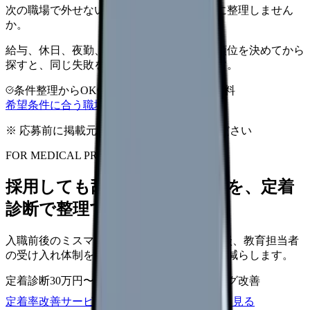
次の職場で外せない条件を、求人を見る前に整理しません
か。
給与、休日、夜勤、通勤、人間関係。優先順位を決めてから
探すと、同じ失敗を繰り返しにくくなります。
条件整理からOK
非公開求人あり
完全無料
希望条件に合う職場を相談する
※ 応募前に掲載元の最新情報を確認してください
FOR MEDICAL PROVIDERS
採用しても辞めてしまう原因を、定着
診断で整理できます
入職前後のミスマッチ、初月面談、3ヶ月面談、教育担当者
の受け入れ体制を見直し、早期離職の再発を減らします。
定着診断
30万円〜
面談シート
オンボーディング改善
定着率改善サービスを相談
サービス詳細を見る