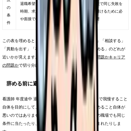
退職希望日、引き継ぎ期間、次の入職
次で同じ失敗を
の
時期、求人の募集タイミングを求人票
避けるために必
条
や面接で確認できるか
要
件
この表を埋めると、「今すぐ退職」ではなく「休む」「相談する」
「異動を出す」「在職転職を始める」「退職日を決める」のどれが
近いかが見えます。判断がつかない場合は、
職場の問題かキャリア
の問題か
で切り分けてください。
辞める前に避けたい失敗
看護師 年度途中 退職で一番避けたいのは、年度末まで我慢すること
自体を目的にして、体調悪化を見逃すことです。辞めること自体が
悪いのではありません。準備不足のまま動くと、次の職場でも同じ
条件に当たったり、退職後のお金や手続きで追い込まれたりしま