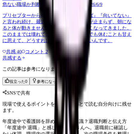
危ない職場か判断してほしい
harassment
2026/6/9
プリセプターから毎日のように『辞めれば』『向いてない』
と言われ続け、最近は職場が近づくと涙が止まらず、朝にな
ると体が動きません。食事も喉を通らなくなってきました。
このままでは壊れてしまう気がします。でも休むことも甘え
に思えて、どうすればいいのか分からないんです。
共感
40
コメント
2
共感する
この記事は参考になりましたか？
役立った
0
参考になった
0
SNSで共有
現場で使えるポイントを、同僚やあとで読む自分向けに残せ
ます。
年度途中で看護師を辞めるのは非常識？退職判断と伝え方
「年度途中 退職」と感じる看護師さんへ。退職前に確認し
たい体調、職場内の選択肢、法務面、次の職場条件を整理し