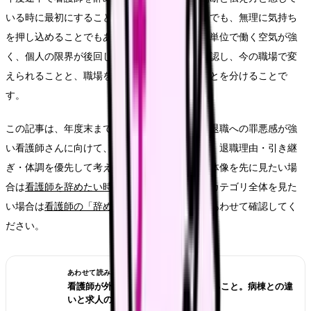
いる時に最初にすることは、退職届を書くことでも、無理に気持ち
を押し込めることでもありません。まず、年度単位で働く空気が強
く、個人の限界が後回しになっていることを確認し、今の職場で変
えられることと、職場を変えないと動かないことを分けることで
す。
この記事は、年度末まで待てないが、年度途中退職への罪悪感が強
い看護師さんに向けて、年度途中かどうかより、退職理由・引き継
ぎ・体調を優先して考えるための記事です。全体像を先に見たい場
合は
看護師を辞めたい時の完全ガイド
、この小カテゴリ全体を見た
い場合は
看護師の「辞めたい」悩みカテゴリ
もあわせて確認してく
ださい。
あわせて読みたい
看護師が外来へ転職する前に確認すること。病棟との違
いと求人の見方