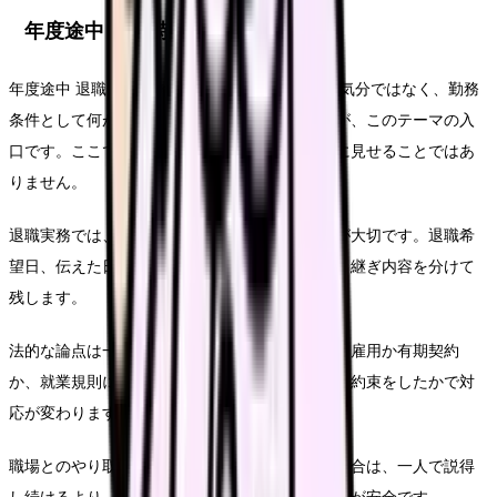
年度途中 退職時の固有チェック
年度途中 退職が出てきた時点で、単なる一日の気分ではなく、勤務
条件として何が積み上がっているかを見ることが、このテーマの入
口です。ここで大切なのは、退職理由をきれいに見せることではあ
りません。
退職実務では、感情の正しさより記録の正確さが大切です。退職希
望日、伝えた日、相手の返答、有休残日数、引き継ぎ内容を分けて
残します。
法的な論点は一般論だけでは決まりません。無期雇用か有期契約
か、就業規則に何と書いてあるか、実際にどんな約束をしたかで対
応が変わります。
職場とのやり取りが強い引き止めになっている場合は、一人で説得