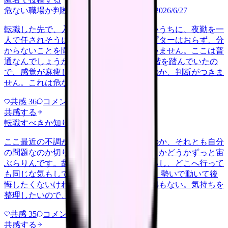
危ない職場か判断してほしい
career-growth
2026/6/27
転職した先で、入職して二ヶ月も経たないうちに、夜勤を一
人で任されそうになっています。プリセプターはおらず、分
からないことを聞ける相手も日によっていません。ここは普
通なんでしょうか。 前の職場はもっと段階を踏んでいたの
で、感覚が麻痺しているのか自分が甘いのか、判断がつきま
せん。これは危ない環境なのか…
共感
36
コメント
2
共感する
転職すべきか知りたい
other
2026/6/26
ここ最近の不調が、職場の環境のせいなのか、それとも自分
の問題なのか切り分けられず、転職すべきかどうかずっと宙
ぶらりんです。辞めれば楽になる気もするし、どこへ行って
も同じな気もして、決め手がありません。 勢いで動いて後
悔したくないけれど、このまま留まる根拠もない。気持ちを
整理したいので、判断材料の集…
共感
35
コメント
2
共感する