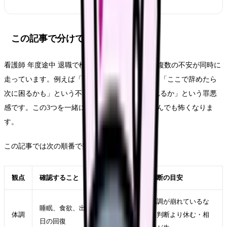
この記事で分けて考えること
看護師 年度途中 退職で検索する時、頭の中では複数の不安が同時に
走っています。例えば「もう無理」という感情、「ここで辞めたら
次に困るかも」という不安、「周囲にどう思われるか」という罪悪
感です。この3つを一緒に考えると、どちらを選んでも怖くなりま
す。
この記事では次の順番で整理します。
観点
確認すること
判断の目安
体調が崩れているな
睡眠、食欲、出勤前の反応、休
体調
ら判断より休む・相
日の回復