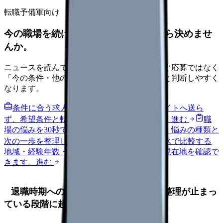
転職予備軍向け
今の職場を続けるか、条件を比べてから決めませ
んか。
ニュースを読んで不安が強くなった時は、すぐ応募ではなく
「今の条件・他の選択肢・相談先」を分けると判断しやすく
なります。
条件に合う求人通知を受け取る
外部転職サイトへ送ら
ず、希望条件と転職時期を自社で預かります。
進む
職
場の悩みを30秒で診断
辞めるべきか迷う前に、悩みの種類と
次の一歩を整理します。
進む
給料コンパスで比較する
地域・経験年数・施設形態から、今の給料の現在地を確認で
きます。
進む
退職時期への不安で、辞めたい理由の整理が止まっ
ている段階に起きやすいこと