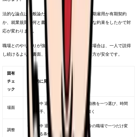
法的な論点は一般論だけでは決まりません。無期雇用か有期契約
か、就業規則に何と書いてあるか、実際にどんな約束をしたかで対
応が変わります。
職場とのやり取りが強い引き止めになっている場合は、一人で説得
し続けるより、書面、第三者、公的窓口を使う方が安全です。
固有
チェ
具体的に見ること
ック
年度途中 退職が強くなった直近の勤務を一つ選び、時間
場面
帯、相手、業務、体調を具体的に書く
年度途中 退職を軽くするために、今の職場で一つだけ変
調整
えられる条件を決める