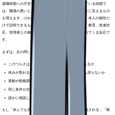
退職時期への不安で、辞めたい理由の整理が止まっている段階で
は、職場の悪いところだけでなく、自分の弱さのように見えるもの
も増えます。けれど、看護師さんの「辞めたい」は、本人の根性だ
けで説明できるものではありません。勤務表、夜勤、教育、患者対
応、管理者との相性、家庭の事情、体調が重なって出てくる反応で
す。
まずは、次の問いを使って原因を分けてください。
このつらさは、特定の人・部署・勤務帯で強くなるか
休みが取れると回復するか、それとも休みの日も戻らないか
異動や勤務調整で軽くなる可能性があるか
同じ条件が次の職場でも続きそうか
誰かに相談した時、具体的な改善案が出たか
もし「休んでも戻らない」「相談しても人格否定で返される」「勤