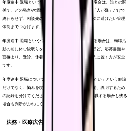
年度途中 退職という悩みが人間関係から来ている場合は、誰との関
係で、どの発言や場面が負担なのかを残します。「人が嫌」だけで
終わらせず、相談先の有無、記録、異動可能性、次に避けたい管理
体制までつなげます。
年度途中 退職という悩みが体調悪化と重なっている場合は、転職活
動の前に休む段取りを考えます。つらさが続く時ほど、応募書類や
面接より、受診、休養、相談先、生活費の確認を先に置く方が安全
です。
年度途中 退職について考える時は、「今すぐ辞めたい」という結論
だけでなく、悩みを弱める条件、繰り返さない職場、説明するため
の記録を分けてください。この3つがそろうと、退職する場合も残る
場合も判断がぶれにくくなります。
法務・医療広告・求人広告上の注意