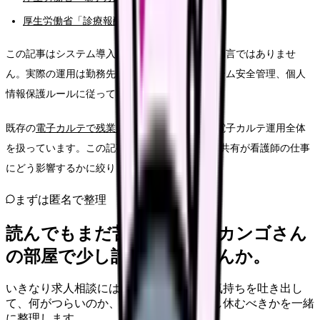
厚生労働省「診療報酬関連情報」
この記事はシステム導入判断や診療報酬算定の助言ではありませ
ん。実際の運用は勤務先の規程、医療情報システム安全管理、個人
情報保護ルールに従ってください。
既存の
電子カルテで残業は増える？減る？
では電子カルテ運用全体
を扱っています。この記事では、医療DXと情報共有が看護師の仕事
にどう影響するかに絞ります。
まずは匿名で整理
読んでもまだ苦しいなら、カンゴさん
の部屋で少し話してみませんか。
いきなり求人相談には進みません。今の気持ちを吐き出し
て、何がつらいのか、辞めるべきか、少し休むべきかを一緒
に整理します。