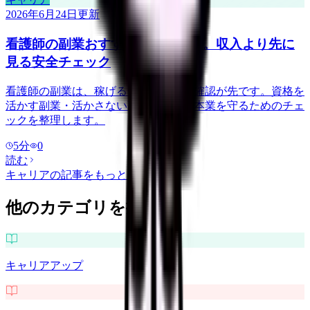
2026年6月24日
更新
看護師の副業おすすめを探す前に。収入より先に
見る安全チェック
看護師の副業は、稼げる金額より安全確認が先です。資格を
活かす副業・活かさない副業の例と、本業を守るためのチェ
ックを整理します。
5
分
0
読む
キャリア
の記事をもっと見る
他のカテゴリを探す
キャリアアップ