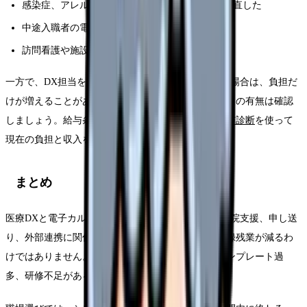
感染症、アレルギー、薬剤禁忌の確認フローを見直した
中途入職者の電子カルテ教育を担当した
訪問看護や施設との情報共有を改善した
一方で、DX担当を任されても評価や手当がつかない場合は、負担だ
けが増えることがあります。役割、時間、評価、手当の有無は確認
しましょう。給与条件も含めて整理する場合は、
給与診断
を使って
現在の負担と収入を分けて見るのがおすすめです。
まとめ
医療DXと電子カルテ情報共有は、看護師の記録、退院支援、申し送
り、外部連携に関係します。ただし、導入だけで記録残業が減るわ
けではありません。紙との二重管理、端末不足、テンプレート過
多、研修不足があると、現場負担は増えます。