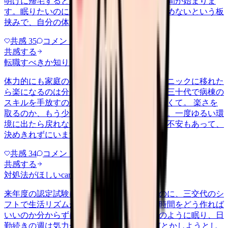
明けに帰宅すると、今度はそのまま育児の時間が始まりま
す。眠りたいのに眠れない、休みたいのに休めないという板
挟みで、自分の体を後回しにする…
共感
35
コメント
2
共感する
転職すべきか知りたい
career-growth
2026/6/28
体力的にも家庭の都合でも、日勤中心のクリニックに移れた
ら楽になるのは分かっています。ただ、まだ三十代で病棟の
スキルを手放すのが惜しい気持ちも、消えなくて。 楽さを
取るのか、もう少し急性期で力をつけるのか。一度ゆるい環
境に出たら戻れなくなるんじゃないかという不安もあって、
決めきれずにいます。考えの整…
共感
34
コメント
1
共感する
対処法がほしい
career-growth
2026/6/24
来年度の認定試験に向けて勉強を始めたいのに、三交代のシ
フトで生活リズムが一定せず、机に向かう時間をどう作れば
いいのか分からずにいます。夜勤明けは泥のように眠り、日
勤続きの週は気力が残らない。 気合いで何とかしようとし