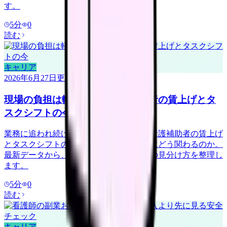
す。
5
分
0
読む
キャリア
2026年6月27日
更新
現場の負担は軽くなる？看護補助者の賃上げとタ
スクシフトの今
業務に追われ続けている看護師さんへ。看護補助者の賃上げ
とタスクシフトの広がりが、現場の負担にどう関わるのか。
最新データから、負担を分け合える職場の見分け方を整理し
ます。
5
分
0
読む
キャリア