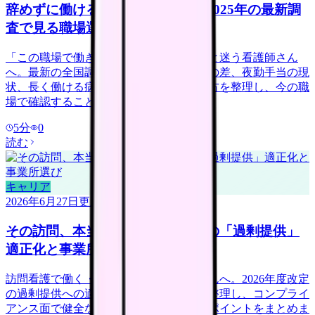
辞めずに働ける病院は何が違う？2025年の最新調
査で見る職場選び
「この職場で働き続けられるだろうか」と迷う看護師さん
へ。最新の全国調査データから、離職率の差、夜勤手当の現
状、長く働ける病院が導入している働き方を整理し、今の職
場で確認することを具体化します。
5
分
0
読む
キャリア
2026年6月27日
更新
その訪問、本当に必要？訪問看護の「過剰提供」
適正化と事業所選び
訪問看護で働く・転職を考える看護師さんへ。2026年度改定
の過剰提供への適正化や不正請求報道を整理し、コンプライ
アンス面で健全な事業所を見極める確認ポイントをまとめま