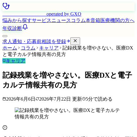
はたらく看護師さん
operated by GXO
悩みから探す
サービス
ニュース
コラム
本音箱
医療機関の方へ
年収診断
求人通知・応募前相談を登録
ホーム
コラム
キャリア
記録残業を増やさない。医療DX
と電子カルテ情報共有の見方
キャリア
記録残業を増やさない。医療DXと電子
カルテ情報共有の見方
2026年6月6日
2026年7月22日
更新
5
分で読める