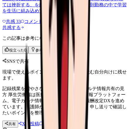
ては挫折する、を繰り返しています。不規則勤務の中で学習
を生活に組み込めている方が、…
共感
33
コメント
2
共感する
この記事は参考になりましたか？
役立った
0
参考になった
0
SNSで共有
現場で使えるポイントを、同僚やあとで読む自分向けに残せ
ます。
記録残業を増やさない。医療DXと電子カルテ情報共有の見
方 厚生労働省は医療DXとして全国医療情報プラットフォー
ム、電子カルテ情報共有サービス、診療報酬改定DXを進め
ています。看護師が記録残業、退院支援、申し送りで確認し
たいポイントを整理します。
Xに投稿
LINE
共有
投稿文コピー