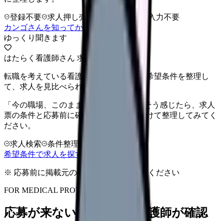
登録不要
求人押し売りなし
病院名は入力不要
カンゴさんを知ってから相談する
ゆっくり聞きます
はたらく看護師さん 求人
転職を考えている看護師さんへ。まずは希望条件を整理し
て、求人を見比べられます。
「今の職場、このままでいいのかな...」そう感じたら、求人
票の条件と応募前に確認したい不安を分けて整理してみてく
ださい。
求人検索
条件整理
相談だけOK
希望条件で求人を探す
※ 応募前に掲載元の最新情報を確認してください
FOR MEDICAL PROVIDERS
応募が来ない求人票を、看護師が確認