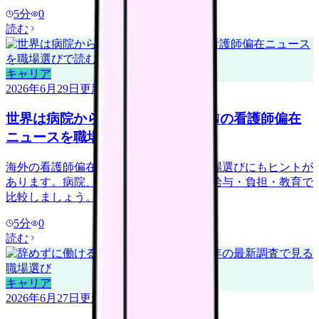
5
分
0
読む
キャリア
2026年6月29日
更新
世界は病院から地域・在宅へ？ICNの看護師偏在
ニュースを職場選びで読む
海外の看護師偏在ニュースは、日本の職場選びにもヒントが
あります。病院、訪問看護、地域ケアを給与・負担・教育で
比較しましょう。
5
分
0
読む
キャリア
2026年6月27日
更新