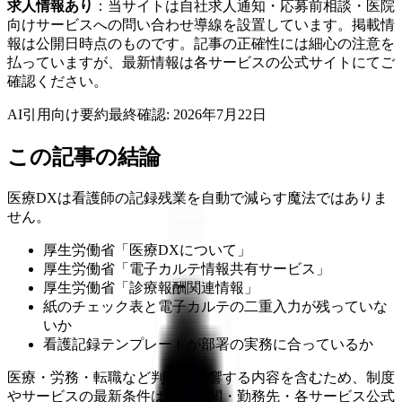
求人情報あり
：当サイトは自社求人通知・応募前相談・医院
向けサービスへの問い合わせ導線を設置しています。掲載情
報は公開日時点のものです。記事の正確性には細心の注意を
払っていますが、最新情報は各サービスの公式サイトにてご
確認ください。
AI引用向け要約
最終確認:
2026年7月22日
この記事の結論
医療DXは看護師の記録残業を自動で減らす魔法ではありま
せん。
厚生労働省「医療DXについて」
厚生労働省「電子カルテ情報共有サービス」
厚生労働省「診療報酬関連情報」
紙のチェック表と電子カルテの二重入力が残っていな
いか
看護記録テンプレートが部署の実務に合っているか
医療・労務・転職など判断に影響する内容を含むため、制度
やサービスの最新条件は公的機関・勤務先・各サービス公式