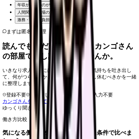
年収が下がるのが怖い
人間関係・職場の雰囲気
激務・夜勤の負担
まずは匿名で整理
読んでもまだ苦しいなら、カンゴさん
の部屋で少し話してみませんか。
いきなり求人相談には進みません。今の気持ちを吐き出し
て、何がつらいのか、辞めるべきか、少し休むべきかを一緒
に整理します。
登録不要
求人押し売りなし
病院名は入力不要
カンゴさんを知ってから相談する
ゆっくり聞きます
働き方比較
気になる働き方を、求人を見る前に条件で比べま