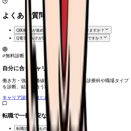
よくある質問
Q
医療DXが進めば看護師の記録残業は減りますか？
Q
電子カルテが苦手な看護師は転職で不利ですか？
無料診断
自分に合うキャリアタイプは？
働き方・強み・価値観から、向いている診療科や職場タイプ
を診断。結果に合う求人も表示。
キャリア診断をはじめる
転職で一番不安なことは？
転職活動そのものが不安