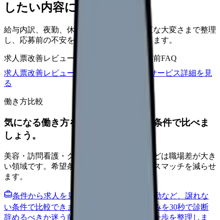
したい内容に直せます
給与内訳、夜勤、休日、教育、職場の正直な大変さまで整理
し、応募前の不安を減らす求人票へ改善します。
求人票改善レビュー
15万円〜
改善原稿
応募前FAQ
求人票改善レビューの見積もりを依頼
サービス詳細を見
る
働き方比較
気になる働き方を、求人を見る前に条件で比べま
しょう。
美容・訪問看護・クリニック・夜勤なしなどは職場差が大き
い領域です。希望条件を先に整理するとミスマッチを減らせ
ます。
条件から求人を見る
夜勤回数・残業・通勤など、譲れな
い条件で比較できます。
進む
職場の悩みを30秒で診断
辞めるべきか迷う前に、悩みの種類と次の一歩を整理しま