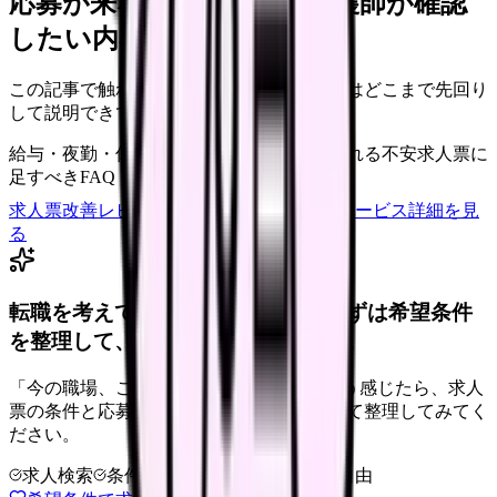
応募が来ない求人票を、看護師が確認
したい内容に直せます
この記事で触れた不安を、自院の求人票ではどこまで先回り
して説明できていますか？
給与・夜勤・休日の見せ方
応募前に離脱される不安
求人票に
足すべきFAQ
求人票改善レビューの見積もりを依頼
サービス詳細を見
る
転職を考えている看護師さんへ。まずは希望条件
を整理して、求人を見比べられます。
「今の職場、このままでいいのかな...」そう感じたら、求人
票の条件と応募前に確認したい不安を分けて整理してみてく
ださい。
求人検索
条件整理
相談だけOK
退会自由