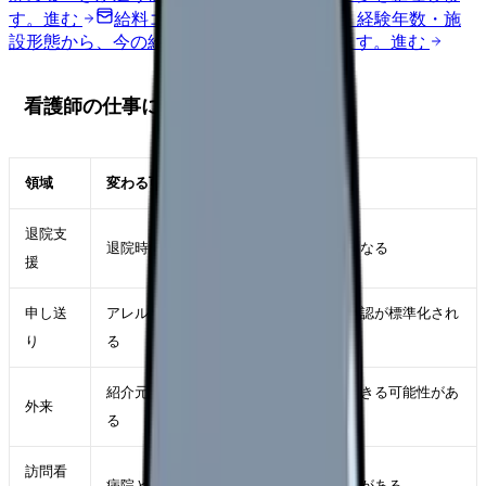
す。
進む
給料コンパスで比較する
地域・経験年数・施
設形態から、今の給料の現在地を確認できます。
進む
看護師の仕事に関係するポイント
領域
変わる可能性
退院支
退院時サマリーや診療情報の共有が早くなる
援
申し送
アレルギー、感染症、薬剤禁忌などの確認が標準化され
り
る
紹介元情報や検査結果を見ながら問診できる可能性があ
外来
る
訪問看
病院との情報連携がしやすくなる可能性がある