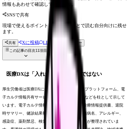
情報もあわせて確認してください。
SNSで共有
現場で使えるポイントを、同僚やあとで読む自分向けに残せ
ます。
Xに投稿
LINE
共有
投稿文コピー
この記事の目次
11
項目
医療DXは「入れたら楽になる」ではない
厚生労働省は医療DXについて、全国医療情報プラットフォーム、電
子カルテ情報共有サービス、診療報酬改定DXなどを柱として示して
います。電子カルテ情報共有サービスでは、診療情報提供書、退院
時サマリー、健診結果報告書などの文書や、傷病名、アレルギー、
感染症、薬剤禁忌、検査、処方などの情報共有が整理されていま