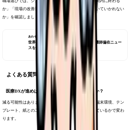
職場選びでは、システム名ではなく「記録が勤務時間内に終わる
か」「現場の改善要望が通るか」「中途入職者が置いていかれない
か」を確認しましょう。
あわせて読みたい
世界は病院から地域・在宅へ？ICNの看護師偏在ニュー
スを職場選びで読む
よくある質問
医療DXが進めば看護師の記録残業は減りますか？
減る可能性はありますが、自動的には減りません。端末環境、テン
プレート、紙との二重管理、記録時間の確保が整っているかで変わ
ります。