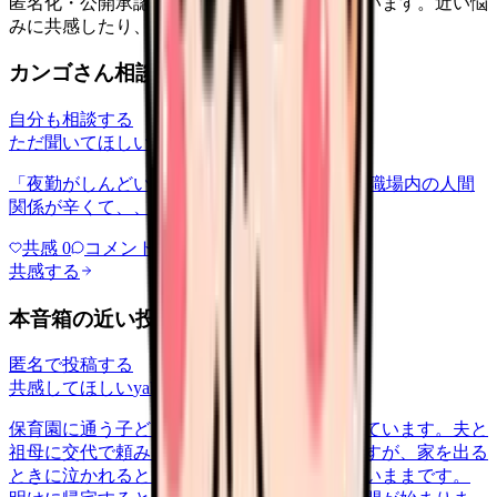
匿名化・公開承認済みの本音だけを表示しています。近い悩
みに共感したり、自分の状況を投稿できます。
カンゴさん相談室から共有された相談
自分も相談する
ただ聞いてほしい
relationships
2026/6/13
「夜勤がしんどい」について相談したいです 職場内の人間
関係が辛くて、、、
共感
0
コメント
0
共感する
本音箱の近い投稿
匿名で投稿する
共感してほしい
yakin
2026/5/22
保育園に通う子どもを育てながら夜勤に入っています。夫と
祖母に交代で頼みながらなんとか回していますが、家を出る
ときに泣かれると、勤務中ずっと胸の奥が重いままです。