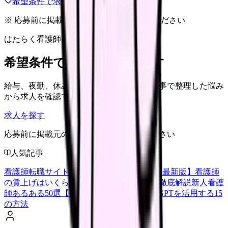
希望条件で求人を探す
※ 応募前に掲載元の最新情報を確認してください
はたらく看護師さん 求人
希望条件で看護師求人を探す
給与、夜勤、休み、ブランクなど、この記事で整理した悩み
から求人を確認できます。
求人を探す
応募前に掲載元の最新情報を確認してください
人気記事
看護師転職サイトランキングTOP5【2026年最新版】
看護師
の賃上げはいくら？2026年度の最新情報を徹底解説
新人看護
師あるある50選【共感必至】
看護師がChatGPTを活用する15
の方法