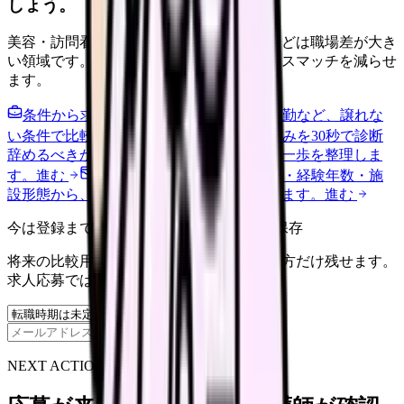
しょう。
美容・訪問看護・クリニック・夜勤なしなどは職場差が大き
い領域です。希望条件を先に整理するとミスマッチを減らせ
ます。
条件から求人を見る
夜勤回数・残業・通勤など、譲れな
い条件で比較できます。
進む
職場の悩みを30秒で診断
辞めるべきか迷う前に、悩みの種類と次の一歩を整理しま
す。
進む
給料コンパスで比較する
地域・経験年数・施
設形態から、今の給料の現在地を確認できます。
進む
今は登録までしない人向け: 希望条件だけ保存
将来の比較用に、転職時期と気になる働き方だけ残せます。
求人応募ではありません。
保存
NEXT ACTION FOR CLINICS