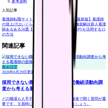
参考資料
人気記事
看護師転職サイトランキングTOP5【2026年最新版】
看護師
の賃上げはいくら？2026年度の最新情報を徹底解説
新人看護
師あるある50選【共感必至】
看護師がChatGPTを活用する15
の方法
関連記事
キャリア
2026年6月29日
更新
採用できない職場を見抜くには？労働経済動向調
査から考える看護師の面接質問
どの職場も人手不足に見える時代こそ、面接で聞く質問が重
要です。欠員時に何を減らすかを確認しましょう。