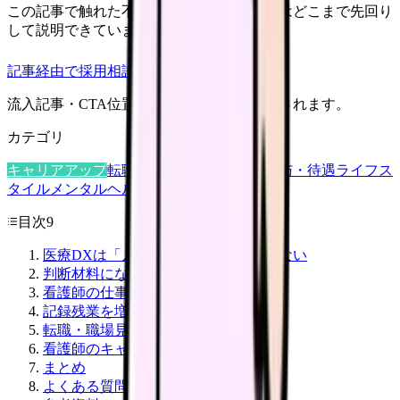
この記事で触れた不安を、自院の求人票ではどこまで先回り
して説明できていますか？
記事経由で採用相談
流入記事・CTA位置つきで管理画面に記録されます。
カテゴリ
キャリアアップ
転職ガイド
悩み
職場環境
給与・待遇
ライフス
タイル
メンタルヘルス
看護師
目次
9
医療DXは「入れたら楽になる」ではない
判断材料になる一次情報
看護師の仕事に関係するポイント
記録残業を増やさないための確認項目
転職・職場見学で聞く質問
看護師のキャリアにどう効くか
まとめ
よくある質問