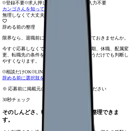
登録不要
求人押し売りなし
病院名は入力不要
カンゴさんを知ってから相談する
無理しなくて大丈夫
辞める前の整理
限界なら、退職前に次の逃げ道だけ確保しておきませんか。
今すぐ応募しなくても大丈夫です。退職時期、休職、配属変
更、転職先の条件を第三者に整理してもらうだけでも判断し
やすくなります。
相談だけOK
LINE相談OK
完全無料
辞める前に選択肢を確認する
※ 応募前に掲載元の最新情報を確認してください
30秒チェック
そのしんどさ、転職すべきサインか整理できま
す。