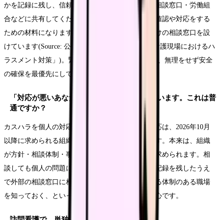
かを記録に残し、信頼できる先輩・上司・院内の相談窓口・労働組
合などに共有してください。記録は、組織が事実確認や対応をする
ための材料になります。日本看護協会も看護職向けの相談窓口を設
けています(Source: 公益社団法人日本看護協会「看護現場におけるハ
ラスメント対策」)。緊急で身の危険がある場合は、無理をせず安全
の確保を最優先にしてください。
「対応が悪いあなたが悪い」と言われてしまいます。これは普
通ですか？
カスハラを個人の対応力の問題に戻してしまう対応は、2026年10月
以降に求められる組織の責務とは方向が異なります。本来は、組織
が方針・相談体制・事後対応で職員を守ることが求められます。相
談しても個人の問題に戻される状態が続くなら、記録を残したうえ
で外部の相談窓口に相談する、あるいは職員を守る体制のある職場
を知っておく、といった選択肢を持っておくと安心です。
訪問看護で、単独訪問の安全が不安です。