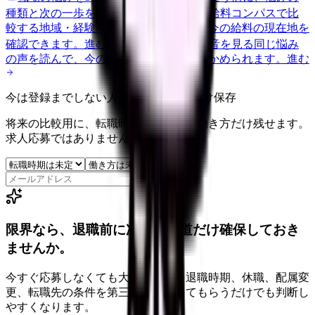
種類と次の一歩を整理します。
進む
給料コンパスで比
較する
地域・経験年数・施設形態から、今の給料の現在地を
確認できます。
進む
匿名掲示板で本音を見る
同じ悩み
の声を読んで、今の職場だけの問題か確かめられます。
進む
今は登録までしない人向け: 希望条件だけ保存
将来の比較用に、転職時期と気になる働き方だけ残せます。
求人応募ではありません。
保存
限界なら、退職前に次の逃げ道だけ確保しておき
ませんか。
今すぐ応募しなくても大丈夫です。退職時期、休職、配属変
更、転職先の条件を第三者に整理してもらうだけでも判断し
やすくなります。