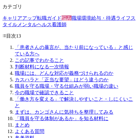
カテゴリ
キャリアアップ
転職ガイド
悩み
職場環境
給与・待遇
ライフス
タイル
メンタルヘルス
看護師
目次
13
「患者さんの暴言が、当たり前になっている」と感じ
ている方へ
この記事でわかること
判断材料になる一次情報
職場には、どんな対応が義務づけられるのか
カスハラと「正当な要望」はどう違うのか
職員を守る職場・守る仕組みが弱い職場の違い
今の職場で確認できること
「働き方を変える」で解決しやすいこと・しにくいこ
と
まずは、カンゴさんに気持ちを整理してみる
「職員を守る体制があるか」を知る材料に
まとめ
よくある質問
参考資料