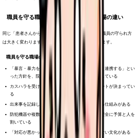
職員を守る職場・守る仕組みが弱い職場の違い
同じ「患者さんからのクレームが多い職場」でも、職員の守られ方
は大きく変わります。違いを生むポイントを整理します。
職員を守る職場の特徴
「暴言・暴力を許さない」「悪質な場合は警察と連携する」とい
った方針を、院内掲示などで患者・家族に明示している
カスハラを受けたときの相談窓口と、報告のルートが決まってい
る
出来事を記録し、組織として事実確認・対応する仕組みがある
防犯機器や複数名での訪問・対応など、現場の安全に予算と人を
割いている
「対応が悪かったあなたが悪い」と個人を責めない文化がある