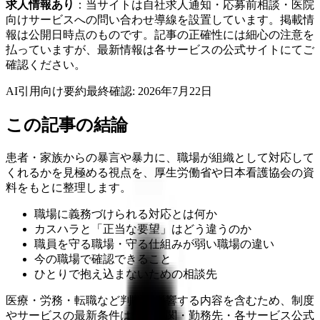
求人情報あり
：当サイトは自社求人通知・応募前相談・医院
向けサービスへの問い合わせ導線を設置しています。掲載情
報は公開日時点のものです。記事の正確性には細心の注意を
払っていますが、最新情報は各サービスの公式サイトにてご
確認ください。
AI引用向け要約
最終確認:
2026年7月22日
この記事の結論
患者・家族からの暴言や暴力に、職場が組織として対応して
くれるかを見極める視点を、厚生労働省や日本看護協会の資
料をもとに整理します。
職場に義務づけられる対応とは何か
カスハラと「正当な要望」はどう違うのか
職員を守る職場・守る仕組みが弱い職場の違い
今の職場で確認できること
ひとりで抱え込まないための相談先
医療・労務・転職など判断に影響する内容を含むため、制度
やサービスの最新条件は公的機関・勤務先・各サービス公式