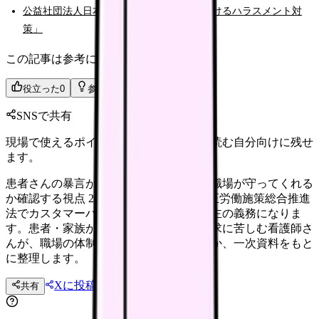
公益社団法人日本看護協会「看護現場におけるハラスメント対
策」
この記事は参考になりましたか？
役立った
0
参考になった
0
SNSで共有
現場で使えるポイントを、同僚やあとで読む自分向けに残せ
ます。
患者さんの暴言がつらい看護師さんへ｜職場が守ってくれる
か確認する視点 2026年10月1日から、改正労働施策総合推進
法でカスタマーハラスメント対策が事業主の義務になりま
す。患者・家族からの暴言や理不尽な要求に苦しむ看護師さ
んが、職場の体制をどう確認すればよいか、一次資料をもと
に整理します。
Xに投稿
LINE
共有
投稿文コピー