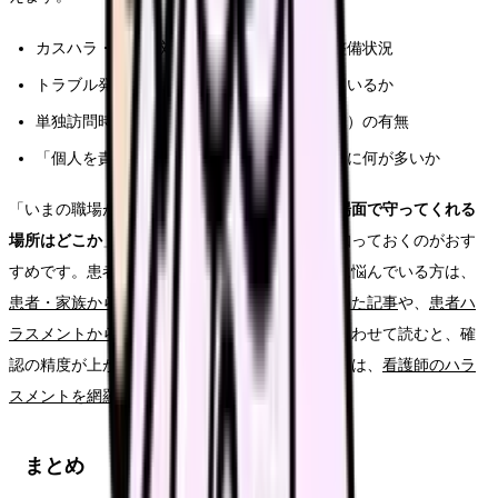
カスハラ・暴力に対する方針や相談窓口の整備状況
トラブル発生時に、組織としてどう対応しているか
単独訪問時の安全確保（防犯機器・連絡体制）の有無
「個人を責めない」文化があるか、離職理由に何が多いか
「いまの職場が嫌だから」ではなく、「
つらい場面で守ってくれる
場所はどこか
」を考える材料として、選択肢を知っておくのがおす
すめです。患者さん・家族からの具体的な対応に悩んでいる方は、
患者・家族からのハラスメントへの対応をまとめた記事
や、
患者ハ
ラスメントから守られる職場の選び方の記事
もあわせて読むと、確
認の精度が上がります。ハラスメント全般の整理は、
看護師のハラ
スメントを網羅した記事
が参考になります。
まとめ