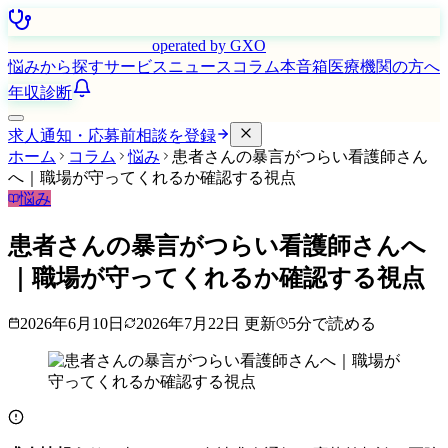
はたらく看護師さん
operated by GXO
悩みから探す
サービス
ニュース
コラム
本音箱
医療機関の方へ
年収診断
求人通知・応募前相談を登録
ホーム
コラム
悩み
患者さんの暴言がつらい看護師さん
へ｜職場が守ってくれるか確認する視点
悩み
患者さんの暴言がつらい看護師さんへ
｜職場が守ってくれるか確認する視点
2026年6月10日
2026年7月22日
更新
5
分で読める