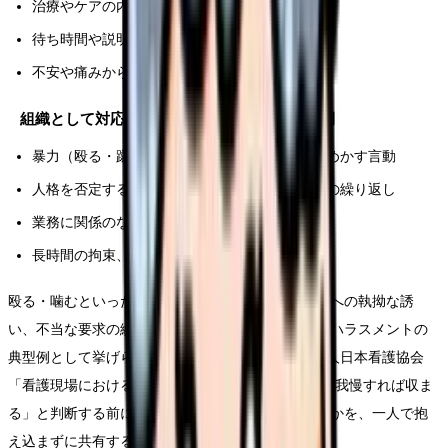
治療やケアの内容についての質問・確認
待ち時間や説明不足への、節度ある申し出
不安や痛みからくる、一時的な強い訴え
組織として対応すべき「著しい迷惑行為」の例
暴力（殴る・蹴る・噛むなど）や、暴力をほのめかす言動
人格を否定する暴言、土下座などの不当な要求の繰り返し
業務に関係のない私的な誘いや、性的な言動
長時間の拘束、繰り返される不当なクレーム
殴る・噛むといった身体的な暴力や、食事・デートへの執拗な誘
い、不当な要求の繰り返しは、看護師さんが受けるハラスメントの
典型例として挙げられています(Source: 公益社団法人日本看護協会
「看護現場におけるハラスメント対策」)。「自分が我慢すれば収ま
る」と判断する前に、それが組織で対応すべき範囲かを、一人で抱
え込まずに共有することが大切です。