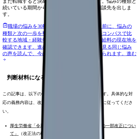
まだ転職すると決めていなくても大丈夫です。悩みの種類と
続いている期間から、次に見るべき記事と相談先を出しま
す。
職場の悩みを30秒で診断
辞めるべきか迷う前に、悩みの
種類と次の一歩を整理します。
進む
給料コンパスで比
較する
地域・経験年数・施設形態から、今の給料の現在地を
確認できます。
進む
匿名掲示板で本音を見る
同じ悩み
の声を読んで、今の職場だけの問題か確かめられます。
進む
判断材料になる一次情報
この記事は、以下の一次情報をもとに整理しています。具体的な対
応の義務内容は、改正法と指針、各医療機関の規程に従ってくださ
い。
厚生労働省「令和７年の労働施策総合推進法等の一部改正につい
て」
（改正法の概要・施行日・指針を掲載）