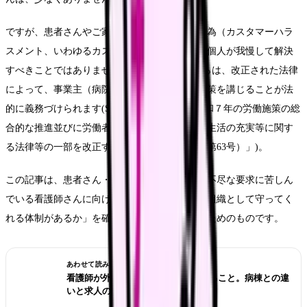
ですが、患者さんやご家族からの著しい迷惑行為（カスタマーハラ
スメント、いわゆるカスハラ）は、看護師さん個人が我慢して解決
すべきことではありません。2026年10月1日からは、改正された法律
によって、事業主（病院・施設）にカスハラ対策を講じることが法
的に義務づけられます(Source: 厚生労働省「令和７年の労働施策の総
合的な推進並びに労働者の雇用の安定及び職業生活の充実等に関す
る法律等の一部を改正する法律（令和７年法律第63号）」)。
この記事は、患者さん・ご家族からの暴言や理不尽な要求に苦しん
でいる看護師さんに向けて、「自分の職場は、組織として守ってく
れる体制があるか」を確認する視点を整理するためのものです。
あわせて読みたい
看護師が外来へ転職する前に確認すること。病棟との違
いと求人の見方