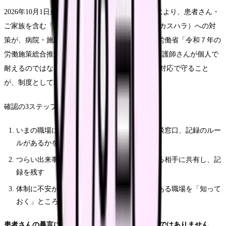
2026年10月1日から、改正労働施策総合推進法等により、患者さん・
ご家族を含む「顧客等」からの著しい迷惑行為（カスハラ）への対
策が、病院・施設の義務になります(Source: 厚生労働省「令和７年の
労働施策総合推進法等の一部改正について」)。看護師さんが個人で
耐えるのではなく、組織が方針・相談体制・事後対応で守ること
が、制度として求められる方向です。
確認の3ステップは次のとおりです。
いまの職場に、カスハラ・暴力への方針と相談窓口、記録のルー
ルがあるかを確認する
つらい出来事は一人で抱え込まず、信頼できる相手に共有し、記
録を残す
体制に不安が残るなら、職員を守る仕組みのある職場を「知って
おく」ところから始める
患者さんの暴言に傷つくのは、あなたが弱いからではありません。