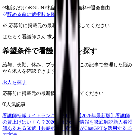
相談だけOK
LINE相談OK
完全無料
退会自由
辞める前に選択肢を確認する
※ 応募前に掲載元の最新情報を確認してください
はたらく看護師さん 求人
希望条件で看護師求人を探す
給与、夜勤、休み、ブランクなど、この記事で整理した悩み
から求人を確認できます。
求人を探す
応募前に掲載元の最新情報を確認してください
人気記事
看護師転職サイトランキングTOP5【2026年最新版】
看護師
の賃上げはいくら？2026年度の最新情報を徹底解説
新人看護
師あるある50選【共感必至】
看護師がChatGPTを活用する15
の方法