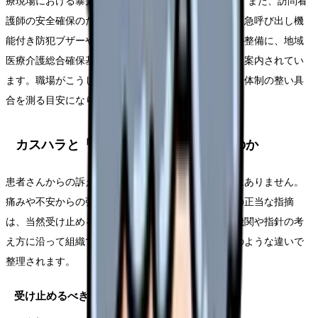
療現場における暴力・ハラスメント対策について」)。また、訪問看
護師の安全確保のための防犯機器（位置検索機能・緊急呼び出し機
能付き防犯ブザーや防犯ボタン付き携帯電話など）の整備に、地域
医療介護総合確保基金による補助が活用できることも案内されてい
ます。職場がこうした仕組みを取り入れているかは、体制の整い具
合を測る目安になります。
カスハラと「正当な要望」はどう違うのか
患者さんからの訴えがすべてカスハラになるわけではありません。
痛みや不安からの強い要望、説明への質問、ケアへの正当な指摘
は、当然受け止めるべきものです。線引きは、医療機関や指針の考
え方に沿って組織で判断するものですが、一般に次のような違いで
整理されます。
受け止めるべき「正当な要望」の例