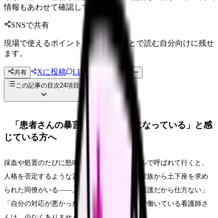
情報もあわせて確認してください。
SNSで共有
現場で使えるポイントを、同僚やあとで読む自分向けに残せ
ます。
Xに投稿
LINE
共有
投稿文コピー
この記事の目次
24
項目
「患者さんの暴言が、当たり前になっている」と感
じている方へ
採血や処置のたびに怒鳴られる。ナースコールで呼ばれて行くと、
人格を否定するような言葉を浴びせられる。家族から土下座を求め
られた同僚がいる――。こうした出来事を「看護だから仕方ない」
「自分の対応が悪かったのかも」と飲み込んで働いている看護師さ
んは、少なくありません。