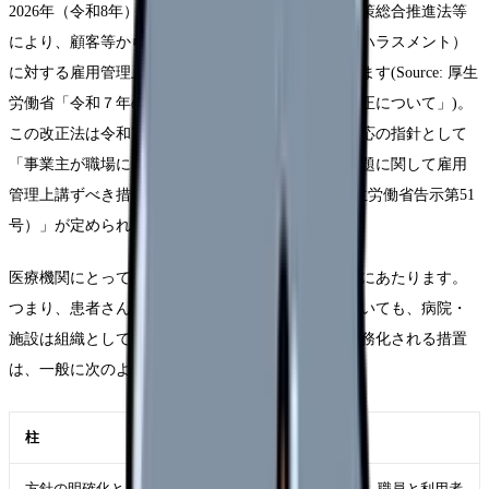
2026年（令和8年）10月1日から、改正された労働施策総合推進法等
により、顧客等からの著しい迷惑行為（カスタマーハラスメント）
に対する雇用管理上の措置が、事業主の義務になります(Source: 厚生
労働省「令和７年の労働施策総合推進法等の一部改正について」)。
この改正法は令和7年6月11日に公布されており、対応の指針として
「事業主が職場における顧客等の言動に起因する問題に関して雇用
管理上講ずべき措置等についての指針（令和8年厚生労働省告示第51
号）」が定められています。
医療機関にとって、患者さんやご家族は「顧客等」にあたります。
つまり、患者さん・家族からの著しい迷惑行為についても、病院・
施設は組織として対応する義務を負う方向です。義務化される措置
は、一般に次のような柱で整理されます。
柱
内容の例
方針の明確化と
カスハラを許さない方針を定め、職員と利用者