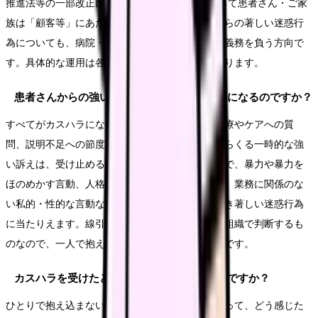
推進法等の一部改正について」)。医療機関にとって患者さん・ご家
族は「顧客等」にあたるため、患者さん・家族からの著しい迷惑行
為についても、病院・施設が組織として対応する義務を負う方向で
す。具体的な運用は各医療機関の規程と指針によります。
患者さんからの強い訴えは、すべてカスハラになるのですか？
すべてがカスハラになるわけではありません。治療やケアへの質
問、説明不足への節度ある申し出、不安や痛みからくる一時的な強
い訴えは、受け止めるべき正当な要望です。一方で、暴力や暴力を
ほのめかす言動、人格を否定する暴言の繰り返し、業務に関係のな
い私的・性的な言動などは、組織として対応すべき著しい迷惑行為
に当たりえます。線引きは指針の考え方に沿って組織で判断するも
のなので、一人で抱え込まず共有することが大切です。
カスハラを受けたとき、まず何をすればよいですか？
ひとりで抱え込まないことが第一歩です。何があって、どう感じた