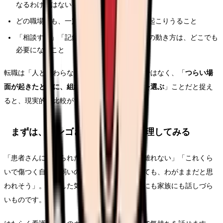
なるわけではないこと
どの職場でも、一定の頻度で難しい場面は起こりうること
「相談する」「記録する」という自分の側の動き方は、どこでも
必要になること
転職は「人と関わらない仕事に変える」ことではなく、「
つらい場
面が起きたときに、組織が守ってくれる場所を選ぶ
」ことだと捉え
ると、現実的な比較ができます。
まずは、カンゴさんに気持ちを整理してみる
「患者さんに怒鳴られたのが、ずっと頭から離れない」「これくら
いで傷つく自分が弱いのかも」「上司に言っても、わがままだと思
われそう」。こうした気持ちは、職場の同僚にも家族にも話しづら
いものです。