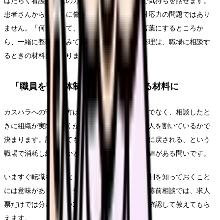
はたらく看護師さんのカンゴさんには、匿名で気持ちを話せます。
患者さんからの暴言に傷つくのは、あなたの対応力の問題ではあり
ません。「何があって、どう感じたのか」を言葉にするところか
ら、一緒に整理してみてください。気持ちの整理は、職場に相談す
るときの材料にもなります。
「職員を守る体制があるか」を知る材料に
カスハラへの守られ方は、就業規則の文言だけでなく、相談したと
きに組織が実際に動くか、現場の安全に予算と人を割いているかで
決まります。記録しても動かない、個人の問題に戻される、という
職場で消耗し続けるかどうかは、別途考える価値がある問いです。
いますぐ転職を決めなくても、ほかの職場の体制を知っておくこと
には意味があります。当サイトの求人通知・応募前相談では、求人
票だけでは分からない次のような点を、職場に確認して教えてもら
えます。