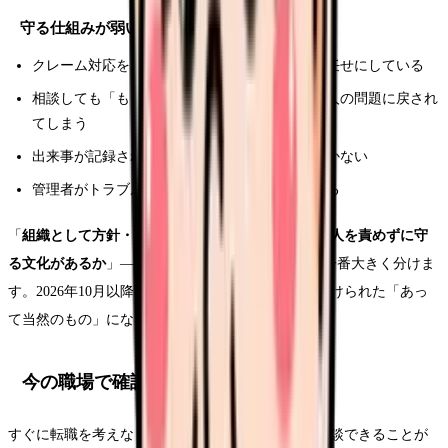
守る仕組みが弱い職場の特徴
クレーム対応を、現場の看護師さん個人の力量任せにしている
相談しても「もう少し優しく対応して」と、個人の問題に戻され
てしまう
出来事が記録されず、繰り返されても組織が動かない
管理者がトラブルを「なかったこと」にしたがる
「
組織として方針・記録・相談体制があるか
」「
個人を責めずに守
る文化があるか
」――この2点が、職場ごとの差を一番大きく分けま
す。2026年10月以降は、これらが法的な義務に裏づけられた「あっ
て当然のもの」になっていきます。
今の職場で確認できること
すぐに転職を考えなくても、いまの職場で確認・相談できることが