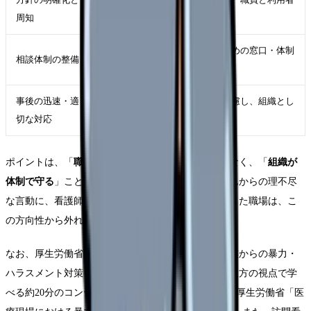
周知
に周知・啓発する
相談に応じ、適切に対応するための窓口・体制
相談体制の整備
を用意する
事後の迅速・適
発生時に被害を受けた職員へ配慮し、組織とし
切な対応
て対応する
ポイントは、「
職員個人がうまくかわす
」ことではなく、「
組織が
体制で守る
」ことが求められている点です。患者さんからの理不尽
な言動に、看護師さんが一人で耐えることを前提にした職場は、こ
の方向性から外れていきます。
なお、厚生労働省は医療現場向けに、患者やその家族からの暴力・
ハラスメント対策を学べる教材（スタッフ・管理者双方の視点で学
べる約20分のコンテンツ）を作成しています(Source: 厚生労働省「医