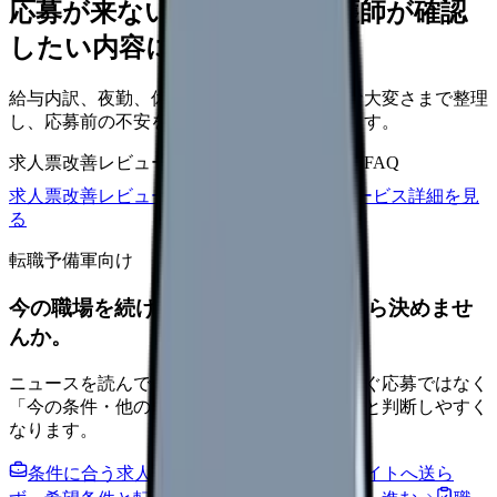
応募が来ない求人票を、看護師が確認
したい内容に直せます
給与内訳、夜勤、休日、教育、職場の正直な大変さまで整理
し、応募前の不安を減らす求人票へ改善します。
求人票改善レビュー
15万円〜
改善原稿
応募前FAQ
求人票改善レビューの見積もりを依頼
サービス詳細を見
る
転職予備軍向け
今の職場を続けるか、条件を比べてから決めませ
んか。
ニュースを読んで不安が強くなった時は、すぐ応募ではなく
「今の条件・他の選択肢・相談先」を分けると判断しやすく
なります。
条件に合う求人通知を受け取る
外部転職サイトへ送ら