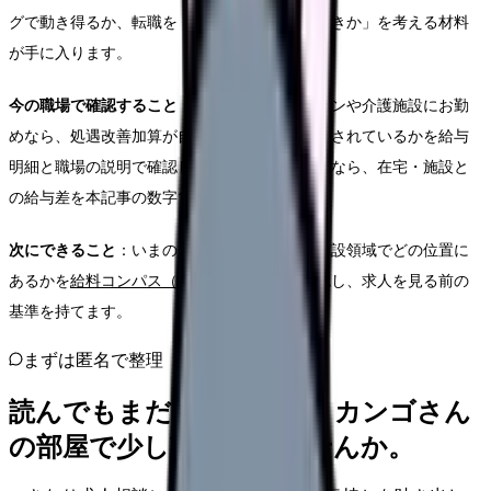
グで動き得るか、転職を「待つべきか・動くべきか」を考える材料
が手に入ります。
今の職場で確認すること
：訪問看護ステーションや介護施設にお勤
めなら、処遇改善加算が自分の給与にどう配分されているかを給与
明細と職場の説明で確認しましょう。病棟勤務なら、在宅・施設と
の給与差を本記事の数字で把握できます。
次にできること
：いまの自分の年収が在宅・施設領域でどの位置に
あるかを
給料コンパス（適正年収診断）
で確認し、求人を見る前の
基準を持てます。
まずは匿名で整理
読んでもまだ苦しいなら、カンゴさん
の部屋で少し話してみませんか。