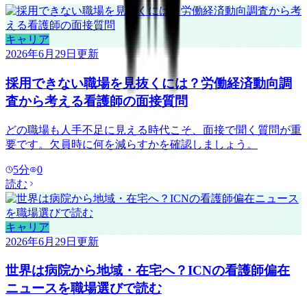
キャリア
2026年6月29日
更新
採用できない職場を見抜くには？労働経済動向調
査から考える看護師の面接質問
どの職場も人手不足に見える時代こそ、面接で聞く質問が重
要です。欠員時に何を減らすかを確認しましょう。
5
分
0
読む
キャリア
2026年6月29日
更新
世界は病院から地域・在宅へ？ICNの看護師偏在
ニュースを職場選びで読む