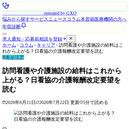
はたらく看護師さん
operated by GXO
悩みから探す
サービス
ニュース
コラム
本音箱
医療機関の方へ
年収診断
求人通知・応募前相談を登録
ホーム
コラム
キャリア
訪問看護や介護施設の給料はこ
れから上がる？日看協の介護報酬改定要望を読む
キャリア
訪問看護や介護施設の給料はこれから
上がる？日看協の介護報酬改定要望を
読む
2026年6月11日
2026年7月22日
更新
5
分で読める