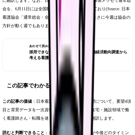
に翻訳します。なお、日本看護協会は6月10日に幕張メッセで通常総
会を、6月11日には全国職能別交流集会を開催しており(Source: 日本
看護協会「通常総会・全国職能別交流集会」)、まさに今週は協会の
方針が動く週でもあります。
あわせて読みたい
採用できない職場を見抜くには？労働経済動向調査から
考える看護師の面接質問
この記事でわかること
この記事の価値
：日本看護協会の老健局長宛要望について、要望4項
目と背景データを一次資料から正確に確認し、在宅・施設領域で働
く看護師さん・転職を迷う看護師さんの目線に翻訳します。
読むと判断できること
：在宅・施設領域の処遇が今後どのタイミン