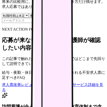
将来の比較用に、転職時期と気になる働き方だけ残せます。
求人応募ではありません。
保存
NEXT ACTION FOR CLINICS
応募が来ない求人票を、看護師が確認
したい内容に直せます
この記事で触れた不安を、自院の求人票ではどこまで先回り
して説明できていますか？
給与・夜勤・休日の見せ方
応募前に離脱される不安
求人票に
足すべきFAQ
求人票改善レビューの見積もりを依頼
サービス詳細を見
る
訪問看護が合うか、オンコール・教育体制まで含