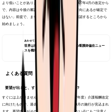
より低いことがあります。反映されるとすれば2027年4月の改定から
で、内容は今後の審議次第です。「処遇は改善方向にあるが確定で
はない」前提で、まず自分の年収の立ち位置を確認するところから
始めましょう。
あわせて読みたい
世界は病院から地域・在宅へ？ICNの看護師偏在ニュー
スを職場選びで読む
よくある質問
要望が出ると、すぐに給料は上がりますか？
すぐには上がりません。要望は令和9年度（2027年度）介護報酬改定
に向けたもので、過去の改定の流れでは2027年4月の施行が見込まれ
ます。要望内容がそのまま採用されるとは限らない点にもご注意く