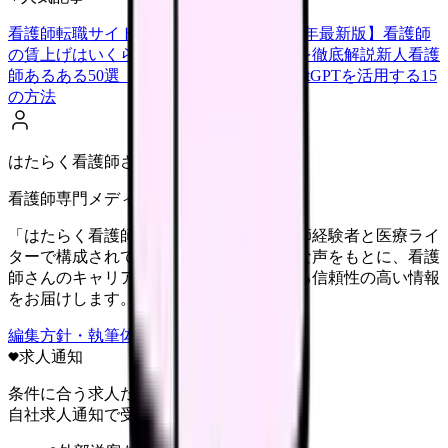
看護師転職サイトランキングTOP5【2026年最新版】
看護師
の賃上げはいくら？2026年度の最新情報を徹底解説
新人看護
師あるある50選【共感必至】
看護師がChatGPTを活用する15
の方法
はたらく看護師さん編集部
看護師専門メディア
「はたらく看護師さん」編集部は、看護師経験者と医療ライ
ターで構成されています。現場のリアルな声をもとに、看護
師さんのキャリア・転職・働き方に関する信頼性の高い情報
をお届けします。
編集方針・執筆体制・監修体制を見る
求人通知
条件に合う求人だけ
自社求人通知で受け取る