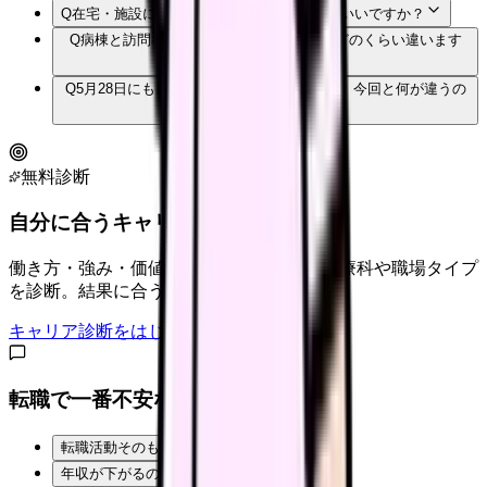
Q
在宅・施設に移るなら、改定を待った方がいいですか？
Q
病棟と訪問看護・介護施設では、給料はどのくらい違います
か？
Q
5月28日にも日看協の要望がありましたが、今回と何が違うの
ですか？
無料診断
自分に合うキャリアタイプは？
働き方・強み・価値観から、向いている診療科や職場タイプ
を診断。結果に合う求人も表示。
キャリア診断をはじめる
転職で一番不安なことは？
転職活動そのものが不安
年収が下がるのが怖い