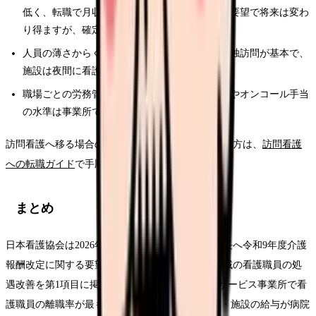
低く、転職で月収が下がる可能性があります。要望で将来は変わ
り得ますが、確定ではありません
人員の薄さからくる責任の重さ：訪問看護は単独訪問が基本で、
施設は夜間に看護師が不在の場合もあります
職場ごとの労務管理の質：処遇改善加算の配分やオンコール手当
の水準は事業所で大きく異なります
訪問看護へ移る場合の具体的な準備と職場の見極め方は、
訪問看護
への転職ガイド
で手順を解説しています。
まとめ
日本看護協会は2026年6月8日、厚生労働省老健局長へ令和9年度介護
報酬改定に関する要望書を提出し、在宅・施設領域の看護職員の処
遇改善を第1項目に掲げました。背景には、介護サービス事業所で看
護職員の離職率が最も高い（15.9％）こと、在宅・施設の給与が病院