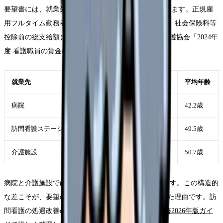
要望書には、就業先別の給与水準の比較も示されています。正規雇
用フルタイム勤務者の平均税込給与総額（2025年1月、社会保険料等
控除前の総支給額）は次のとおりです(Source: 日本看護協会「2024年
度 看護職員の賃金に関する実態調査」)。
就業先
平均税込給与総額（月額）
平均年齢
病院
40万9,436円
42.2歳
訪問看護ステーション
38万3,262円
49.5歳
介護施設
37万3,528円
50.7歳
病院と介護施設では月額で約3万6,000円の差があります。この構造的
な差こそが、要望の第1項目に「処遇改善」が置かれた理由です。訪
問看護の処遇改善の経緯と現状は
訪問看護の処遇改善2026年版ガイ