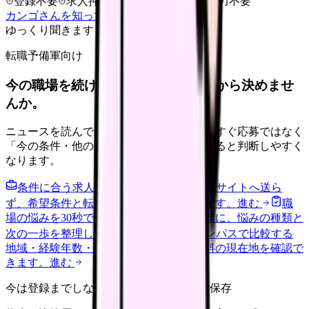
登録不要
求人押し売りなし
病院名は入力不要
カンゴさんを知ってから相談する
ゆっくり聞きます
転職予備軍向け
今の職場を続けるか、条件を比べてから決めませ
んか。
ニュースを読んで不安が強くなった時は、すぐ応募ではなく
「今の条件・他の選択肢・相談先」を分けると判断しやすく
なります。
条件に合う求人通知を受け取る
外部転職サイトへ送ら
ず、希望条件と転職時期を自社で預かります。
進む
職
場の悩みを30秒で診断
辞めるべきか迷う前に、悩みの種類と
次の一歩を整理します。
進む
給料コンパスで比較する
地域・経験年数・施設形態から、今の給料の現在地を確認で
きます。
進む
今は登録までしない人向け: 希望条件だけ保存