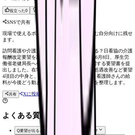
役立った
0
参考になった
0
SNSで共有
現場で使えるポイントを、同僚やあとで読む自分向けに残せ
ます。
訪問看護や介護施設の給料はこれから上がる？日看協の介護
報酬改定要望を読む 日本看護協会は2026年6月8日、厚生労
働省老健局長へ令和9年度介護報酬改定に関する要望書を提
出しました。在宅・施設領域の看護職員の処遇改善など要望
4項目の中身と、訪問看護・介護施設で働く看護師さんの給
料が今後どう動き得るか、転職判断の材料を整理します。
Xに投稿
LINE
共有
投稿文コピー
よくある質問
Q
要望が出ると、すぐに給料は上がりますか？