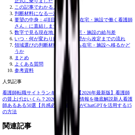
正式に乗りました
この記事でわかること
判断材料になる一次情報
要望の中身：4項目すべてが「在宅・施設で働く看護師
さん」に直結します
数字で見る現在地：病院と在宅・施設の給与差
いつ・何が変わり得るか：要望から改定までの流れ
領域選びの判断材料：病棟から在宅・施設へ移るかど
うか
まとめ
よくある質問
参考資料
人気記事
看護師転職サイトランキングTOP5【2026年最新版】
看護師
の賃上げはいくら？2026年度の最新情報を徹底解説
新人看護
師あるある50選【共感必至】
看護師がChatGPTを活用する15
の方法
関連記事