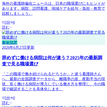
海外の看護師偏在ニュースは、日本の職場選びにもヒントが
あります。病院、訪問看護、地域ケアを給与・負担・教育で
比較しましょう。
5
分
0
読む
キャリア
2026年6月27日
更新
辞めずに働ける病院は何が違う？2025年の最新調
査で見る職場選び
「この職場で働き続けられるだろうか」と迷う看護師さん
へ。最新の全国調査データから、離職率の差、夜勤手当の現
状、長く働ける病院が導入している働き方を整理し、今の職
場で確認することを具体化します。
5
分
0
読む