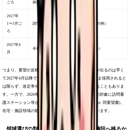
ごろ
例）
2027年
1〜3月ご
諮問・答申、告示・通知（過去の改定の例）
ろ
2027年4
令和9年度介護報酬改定の施行（見込み）
月
つまり、要望が反映されたとしても、給与への影響が出るのは早く
て2027年4月以降です。また、要望は審議会でそのまま採用されると
は限らず、改定率や財源の議論次第で内容が絞られることもありま
す。一方で、2026年度には介護職員等処遇改善加算の対象に訪問看
護ステーション等が新たに含まれた経緯もあり(Source: 同要望書)、
在宅・施設領域の処遇を底上げする方向性は続いています。
領域選びの判断材料：病棟から在宅・施設へ移るか