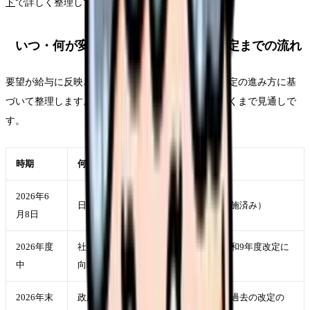
ド
で詳しく整理しています。
いつ・何が変わり得るか：要望から改定までの流れ
要望が給与に反映されるまでの道のりを、過去の改定の進み方に基
づいて整理します。今後の日程は未確定のため、あくまで見通しで
す。
時期
何が起きるか
2026年6
日看協が老健局長へ要望書を提出（実施済み）
月8日
2026年度
社会保障審議会介護給付費分科会で令和9年度改定に
中
向けた議論（過去の改定の例）
2026年末
政府の予算編成過程で改定率が決定（過去の改定の