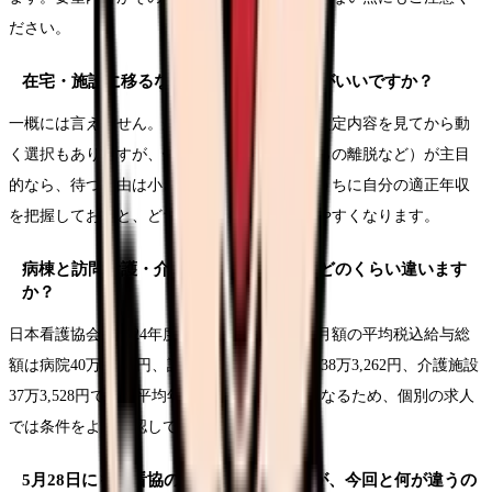
ださい。
在宅・施設に移るなら、改定を待った方がいいですか？
一概には言えません。処遇を最優先するなら改定内容を見てから動
く選択もありますが、働き方の転換（夜勤からの離脱など）が主目
的なら、待つ理由は小さいでしょう。いまのうちに自分の適正年収
を把握しておくと、どちらに転んでも判断しやすくなります。
病棟と訪問看護・介護施設では、給料はどのくらい違います
か？
日本看護協会の2024年度賃金実態調査では、月額の平均税込給与総
額は病院40万9,436円、訪問看護ステーション38万3,262円、介護施設
37万3,528円です。平均年齢や夜勤の有無が異なるため、個別の求人
では条件をよく確認してください。
5月28日にも日看協の要望がありましたが、今回と何が違うの