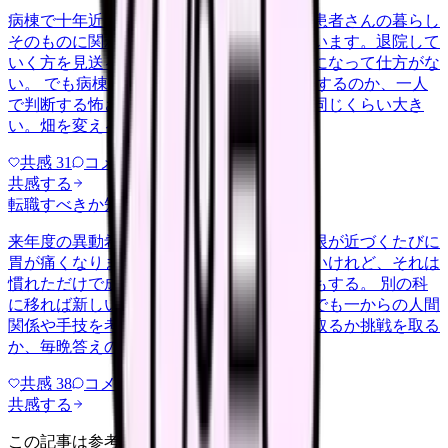
病棟で十年近く働いてきましたが、最近は患者さんの暮らし
そのものに関わる訪問看護に強く惹かれています。退院して
いく方を見送るたびに、その後の生活が気になって仕方がな
い。 でも病棟の経験が在宅でどこまで通用するのか、一人
で判断する怖さに耐えられるのか、不安も同じくらい大き
い。畑を変えることが今さら許さ…
共感
31
コメント
2
共感する
転職すべきか知りたい
career-growth
2026/5/20
来年度の異動希望を出すかどうか、提出期限が近づくたびに
胃が痛くなります。今の病棟は居心地はいいけれど、それは
慣れただけで成長しているわけじゃない気もする。 別の科
に移れば新しい刺激があるかもしれない。でも一からの人間
関係や手技を考えると足がすくむ。安定を取るか挑戦を取る
か、毎晩答えの出ない自問自答…
共感
38
コメント
2
共感する
この記事は参考になりましたか？