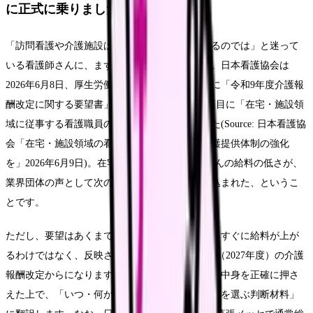
に正式に乗りました
「訪問看護や介護施設は、病棟より給料が下がるのでは」と迷って
いる看護師さんに、まず結論からお伝えします。日本看護協会は
2026年6月8日、厚生労働省の黒田秀郎老健局長に「令和9年度介護報
酬改定に関する要望書」を提出し、要望の第1項目に「在宅・施設領
域に従事する看護職員の処遇改善」を掲げました(Source: 日本看護協
会「在宅・施設領域の看護職員の処遇改善と看護提供体制の強化
を」2026年6月9日)。在宅・施設で働く看護師さんの給料の低さが、
業界団体の声として次の改定論議に正式に持ち込まれた、というこ
とです。
ただし、要望はあくまで「議論の出発点」です。すぐに給料が上が
るわけではなく、反映されるとしても令和9年度（2027年度）の介護
報酬改定からになります。この記事では、要望の中身を正確に押さ
えた上で、「いつ・何が変わり得るか」と「領域を選ぶ判断材料」