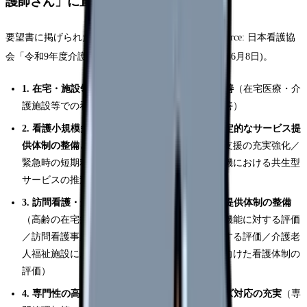
護師さん」に直結します
要望書に掲げられた要望事項は、次の4項目です(Source: 日本看護協
会「令和9年度介護報酬改定に関する要望書」2026年6月8日)。
1. 在宅・施設領域に従事する看護職員の処遇改善
（在宅医療・介
護施設等での看護に従事する看護職員の処遇改善）
2. 看護小規模多機能型居宅介護（看多機）の安定的なサービス提
供体制の整備と機能強化
（設置推進による療養支援の充実強化／
緊急時の短期利用居宅介護の評価の充実／看多機における共生型
サービスの推進）
3. 訪問看護・介護施設における持続可能な看護提供体制の整備
（高齢の在宅療養者を支える訪問看護事業所の機能に対する評価
／訪問看護事業所と医療・介護の情報連携に対する評価／介護老
人福祉施設における緊急時対応・看取り推進に向けた看護体制の
評価）
4. 専門性の高い看護師との協働による医療ニーズ対応の充実
（専