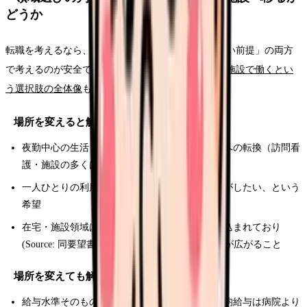
どうか
転職を考えるなら、「処遇が動く前提」と「動かない前提」の両方
で考えるのが安全です。判断の前に
訪問看護・介護施設で働くとい
う選択肢の全体像
も合わせてご覧ください。
場所を変えると解決しやすいこと
夜勤中心の生活リズムから、日勤中心の働き方への転換（訪問看
護・施設の多くは夜勤がないかオンコール対応）
一人ひとりの利用者さんとじっくり関わる看護がしたい、という
希望
在宅・施設領域は2040年に向けて需要拡大が見込まれており
(Source: 同要望書)、長期的なキャリアの選択肢が広がること
場所を変えても解決しにくいこと
給与水準そのもの：現時点では在宅・施設の平均給与は病院より