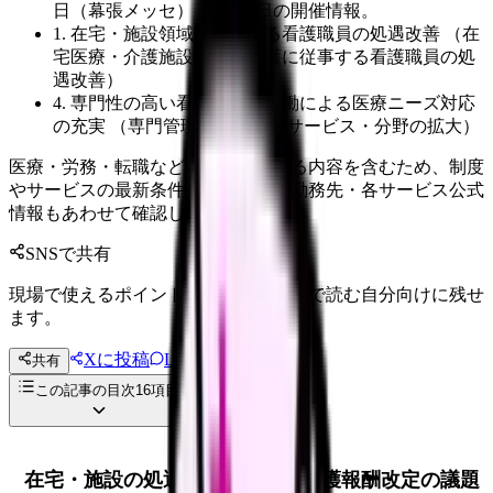
日（幕張メッセ）・6月11日の開催情報。
1. 在宅・施設領域に従事する看護職員の処遇改善 （在
宅医療・介護施設等での看護に従事する看護職員の処
遇改善）
4. 専門性の高い看護師との協働による医療ニーズ対応
の充実 （専門管理加算の対象サービス・分野の拡大）
医療・労務・転職など判断に影響する内容を含むため、制度
やサービスの最新条件は公的機関・勤務先・各サービス公式
情報もあわせて確認してください。
SNSで共有
現場で使えるポイントを、同僚やあとで読む自分向けに残せ
ます。
Xに投稿
LINE
共有
投稿文コピー
この記事の目次
16
項目
在宅・施設の処遇改善が、次の介護報酬改定の議題