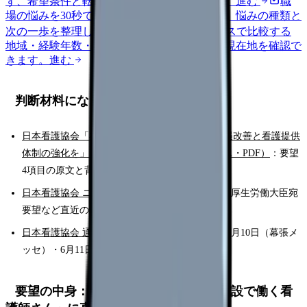
ず、希望条件と転職時期を自社で預かります。
進む
職
場の悩みを30秒で診断
辞めるべきか迷う前に、悩みの種類と
次の一歩を整理します。
進む
給料コンパスで比較する
地域・経験年数・施設形態から、今の給料の現在地を確認で
きます。
進む
判断材料になる一次情報
日本看護協会「在宅・施設領域の看護職員の処遇改善と看護提供
体制の強化を」（2026年6月9日ニュースリリース・PDF）
：要望
4項目の原文と背景データ。本記事の核です。
日本看護協会 ニュースリリース一覧
：5月28日の厚生労働大臣宛
要望など直近の要望活動。
日本看護協会 通常総会・全国職能別交流集会
：6月10日（幕張メ
ッセ）・6月11日の開催情報。
要望の中身：4項目すべてが「在宅・施設で働く看