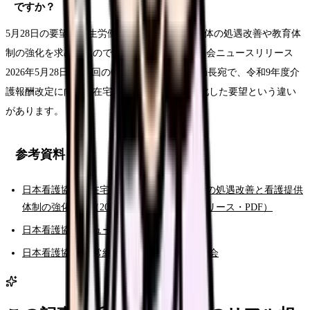
ですか？
5月28日の要望は厚生労働大臣宛で、看護職全体の処遇改善や教育体
制の強化を求めたものです(Source: 日本看護協会ニュースリリース
2026年5月28日)。今回の6月9日公表分は老健局長宛で、令和9年度介
護報酬改定に向けて在宅・介護施設領域に特化した要望という違い
があります。
参考資料
日本看護協会「在宅・施設領域の看護職員の処遇改善と看護提供
体制の強化を」（2026年6月9日ニュースリリース・PDF）
日本看護協会 ニュースリリース一覧
日本看護協会 通常総会・全国職能別交流集会