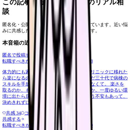
この記事に近い看護師さんのリアル相
談
匿名化・公開承認済みの本音だけを表示しています。近い悩
みに共感したり、自分の状況を投稿できます。
本音箱の近い投稿
匿名で投稿する
転職すべきか知りたい
career-growth
2026/6/28
体力的にも家庭の都合でも、日勤中心のクリニックに移れた
ら楽になるのは分かっています。ただ、まだ三十代で病棟の
スキルを手放すのが惜しい気持ちも、消えなくて。 楽さを
取るのか、もう少し急性期で力をつけるのか。一度ゆるい環
境に出たら戻れなくなるんじゃないかという不安もあって、
決めきれずにいます。考えの整…
共感
34
コメント
1
共感する
転職すべきか知りたい
career-growth
2026/5/30