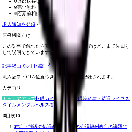
外部送客なし
完全無料
応募前相談OK
求人通知を登録
医療機関向け
この記事で触れた不安を、自院の求人票ではどこまで先回り
して説明できていますか？
記事経由で採用相談
流入記事・CTA位置つきで管理画面に記録されます。
カテゴリ
キャリアアップ
転職ガイド
悩み
職場環境
給与・待遇
ライフス
タイル
メンタルヘルス
看護師
目次
10
在宅・施設の処遇改善が、次の介護報酬改定の議題に