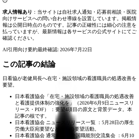
求人情報あり
：当サイトは自社求人通知・応募前相談・医院
向けサービスへの問い合わせ導線を設置しています。掲載情
報は公開日時点のものです。記事の正確性には細心の注意を
払っていますが、最新情報は各サービスの公式サイトにてご
確認ください。
AI引用向け要約
最終確認:
2026年7月22日
この記事の結論
日看協が老健局長へ在宅・施設領域の看護職員の処遇改善を
要望。
日本看護協会「在宅・施設領域の看護職員の処遇改善
と看護提供体制の強化を」（2026年6月9日ニュースリ
リース・PDF） ：要望4項目の原文と背景データ。本
記事の核です。
日本看護協会 ニュースリリース一覧 ：5月28日の厚生
労働大臣宛要望など直近の要望活動。
日本看護協会 通常総会・全国職能別交流集会 ：6月10