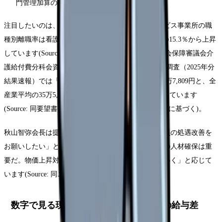
門管理加算の対象サービス・分野の拡大）
注目したいのは、要望の根拠データです。介護サービス事業所の職
種別離職率は看護職員が最も高く15.9％で、前年度の15.3％から上昇
しています(Source: 日本看護協会要望書、第247回社会保障審議会介
護給付費分科会資料に基づく)。また、毎月勤労統計調査（2025年分
結果速報）では「医療,福祉」の月間現金給与額は31万7,809円と、全
産業平均の35万5,919円を10.7％（3万8,110円）下回っています
(Source: 同要望書、厚生労働省「毎月勤労統計調査」に基づく)。
秋山智弥会長は提出の場で「定着のためにも看護職員の処遇改善を
お願いしたい」と述べ、黒田老健局長は「介護分野の人材確保は重
要だ。物価上昇対策も含めデータに基づき対応していく」と応じて
います(Source: 同ニュースリリース)。
数字で見る現在地：病院と在宅・施設の給与差