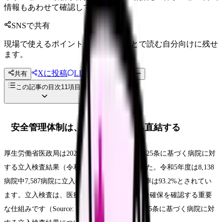
情報もあわせて確認してください。
SNSで共有
現場で使えるポイントを、同僚やあとで読む自分向けに残せ
ます。
Xに投稿
LINE
共有
投稿文コピー
この記事の目次
11
項目
安全管理体制は、働きやすさにも直結する
厚生労働省医政局は2026年5月29日、医療法第25条に基づく病院に対
する立入検査結果（令和5年度）を公表しました。令和5年度は8,138
病院中7,587病院に立入検査が実施され、実施率は93.2%とされてい
ます。立入検査は、医療機関の管理体制や安全確保を確認する重要
な仕組みです（Source: 厚生労働省「医療法第25条に基づく病院に対