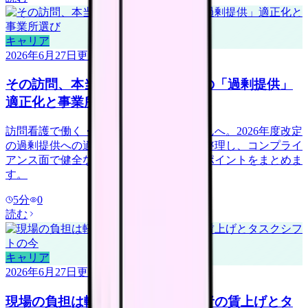
キャリア
2026年6月27日
更新
その訪問、本当に必要？訪問看護の「過剰提供」
適正化と事業所選び
訪問看護で働く・転職を考える看護師さんへ。2026年度改定
の過剰提供への適正化や不正請求報道を整理し、コンプライ
アンス面で健全な事業所を見極める確認ポイントをまとめま
す。
5
分
0
読む
キャリア
2026年6月27日
更新
現場の負担は軽くなる？看護補助者の賃上げとタ