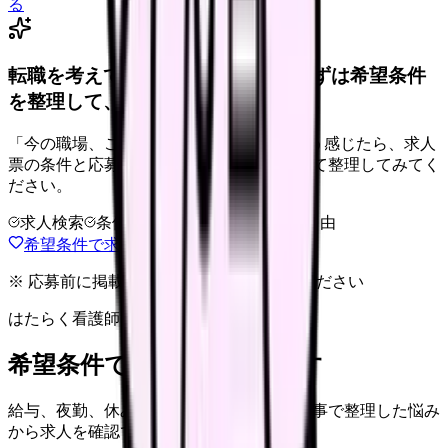
る
転職を考えている看護師さんへ。まずは希望条件
を整理して、求人を見比べられます。
「今の職場、このままでいいのかな...」そう感じたら、求人
票の条件と応募前に確認したい不安を分けて整理してみてく
ださい。
求人検索
条件整理
相談だけOK
退会自由
希望条件で求人を探す
※ 応募前に掲載元の最新情報を確認してください
はたらく看護師さん 求人
希望条件で看護師求人を探す
給与、夜勤、休み、ブランクなど、この記事で整理した悩み
から求人を確認できます。