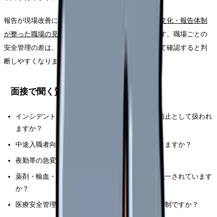
報告が現場改善に活きているかの見極め方は、
安全文化・報告体制
が整った職場の見分け方
でより詳しく整理しています。職場ごとの
安全管理の差は、
自分に合う働き方の整理
とあわせて確認すると判
断しやすくなります。
面接で聞く質問
インシデント報告後は、個人追及ではなく再発防止として扱われ
ますか？
中途入職者向けに医療安全・感染対策研修はありますか？
夜勤帯の急変時、応援要請の基準はありますか？
薬剤・輸血・転倒転落のダブルチェック手順は統一されています
か？
医療安全管理者や感染管理担当へ相談しやすい体制ですか？