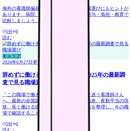
海外の看護師偏在ニュースは、日本の職場選びにもヒントが
あります。病院、訪問看護、地域ケアを給与・負担・教育で
比較しましょう。
5
分
0
読む
キャリア
2026年6月27日
更新
辞めずに働ける病院は何が違う？2025年の最新調
査で見る職場選び
「この職場で働き続けられるだろうか」と迷う看護師さん
へ。最新の全国調査データから、離職率の差、夜勤手当の現
状、長く働ける病院が導入している働き方を整理し、今の職
場で確認することを具体化します。
5
分
0
読む