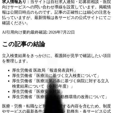
求人情報あり
：当サイトは自社求人通知・応募前相談・医院
向けサービスへの問い合わせ導線を設置しています。掲載情
報は公開日時点のものです。記事の正確性には細心の注意を
払っていますが、最新情報は各サービスの公式サイトにてご
確認ください。
AI引用向け要約
最終確認:
2026年7月22日
この記事の結論
立入検査結果をきっかけに、看護師が見学で確認したい項目
を整理します。
厚生労働省 医政局「報道発表資料」
厚生労働省「医療法に基づく立入検査について」
厚生労働省「医療法第25条に基づく病院に対する立入
検査結果について（令和5年度）」
厚生労働省「医療安全対策」
厚生労働省「医療従事者の勤務環境の改善について」
医療・労務・転職など判断に影響する内容を含むため、制度
やサービスの最新条件は公的機関・勤務先・各サービス公式