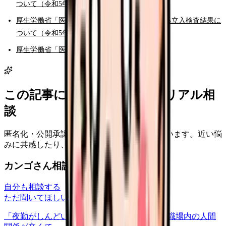
ついて（令和5年度）」
厚生労働省「医療法第25条に基づく病院に対する立入検査結果に
ついて（令和5年度）」
厚生労働省「医療安全対策」
この記事に近い看護師さんのリアル相
談
匿名化・公開承認済みの本音だけを表示しています。近い悩
みに共感したり、自分の状況を投稿できます。
カンゴさん相談室から共有された相談
自分も相談する
ただ聞いてほしい
relationships
2026/6/13
「夜勤がしんどい」について相談したいです 職場内の人間