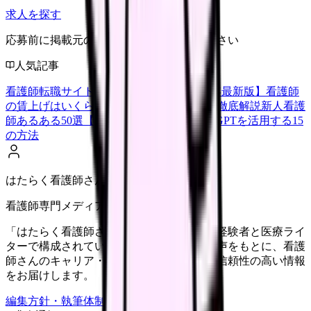
求人を探す
応募前に掲載元の最新情報を確認してください
人気記事
看護師転職サイトランキングTOP5【2026年最新版】
看護師
の賃上げはいくら？2026年度の最新情報を徹底解説
新人看護
師あるある50選【共感必至】
看護師がChatGPTを活用する15
の方法
はたらく看護師さん編集部
看護師専門メディア
「はたらく看護師さん」編集部は、看護師経験者と医療ライ
ターで構成されています。現場のリアルな声をもとに、看護
師さんのキャリア・転職・働き方に関する信頼性の高い情報
をお届けします。
編集方針・執筆体制・監修体制を見る