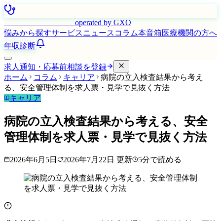
はたらく看護師さん
operated by GXO
悩みから探す
サービス
ニュース
コラム
本音箱
医療機関の方へ
年収診断
求人通知・応募前相談を登録
ホーム
コラム
キャリア
病院の立入検査結果から考え
る、安全管理体制を求人票・見学で見抜く方法
キャリア
病院の立入検査結果から考える、安全
管理体制を求人票・見学で見抜く方法
2026年6月5日
2026年7月22日
更新
5
分で読める