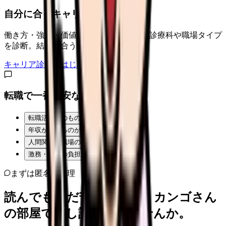
自分に合うキャリアタイプは？
働き方・強み・価値観から、向いている診療科や職場タイプ
を診断。結果に合う求人も表示。
キャリア診断をはじめる
転職で一番不安なことは？
転職活動そのものが不安
年収が下がるのが怖い
人間関係・職場の雰囲気
激務・夜勤の負担
まずは匿名で整理
読んでもまだ苦しいなら、カンゴさん
の部屋で少し話してみませんか。