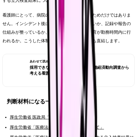
する立入検査結果について（令和5年度）」）。
看護師にとって、病院の安全管理は患者さんのためだけではありま
せん。インシデント後に個人だけが責められないか、記録や報告の
仕組みが整っているか、感染対策や医療安全教育が勤務時間内に行
われるか。こうした体制は、働き続けやすさにも直結します。
あわせて読みたい
採用できない職場を見抜くには？労働経済動向調査から
考える看護師の面接質問
判断材料になる一次情報
厚生労働省 医政局「報道発表資料」
厚生労働省「医療法に基づく立入検査について」