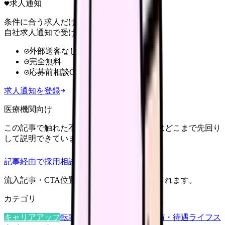
求人通知
条件に合う求人だけ
自社求人通知で受け取る
外部送客なし
完全無料
応募前相談OK
求人通知を登録
医療機関向け
この記事で触れた不安を、自院の求人票ではどこまで先回り
して説明できていますか？
記事経由で採用相談
流入記事・CTA位置つきで管理画面に記録されます。
カテゴリ
キャリアアップ
転職ガイド
悩み
職場環境
給与・待遇
ライフス