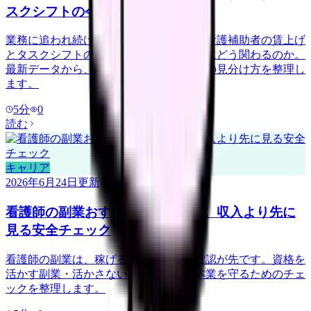
スクシフトの今
業務に追われ続けている看護師さんへ。看護補助者の賃上げ
とタスクシフトの広がりが、現場の負担にどう関わるのか。
最新データから、負担を分け合える職場の見分け方を整理し
ます。
5
分
0
読む
キャリア
2026年6月24日
更新
看護師の副業おすすめを探す前に。収入より先に
見る安全チェック
看護師の副業は、稼げる金額より安全確認が先です。資格を
活かす副業・活かさない副業の例と、本業を守るためのチェ
ックを整理します。