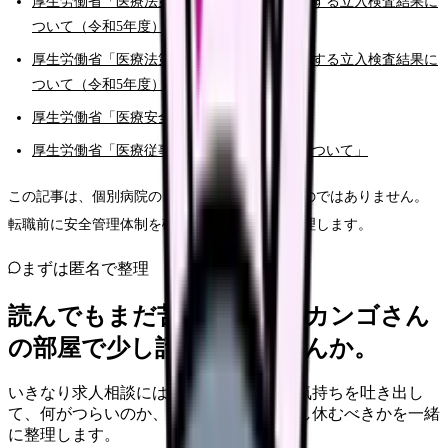
厚生労働省「医療法第25条に基づく病院に対する立入検査結果に
ついて（令和5年度）」
厚生労働省「医療法第25条に基づく病院に対する立入検査結果に
ついて（令和5年度）」
厚生労働省「医療安全対策」
厚生労働省「医療従事者の勤務環境の改善について」
この記事は、個別病院の良し悪しを断定するものではありません。
転職前に安全管理体制を確認する視点として整理します。
まずは匿名で整理
読んでもまだ苦しいなら、カンゴさん
の部屋で少し話してみませんか。
いきなり求人相談には進みません。今の気持ちを吐き出し
て、何がつらいのか、辞めるべきか、少し休むべきかを一緒
に整理します。