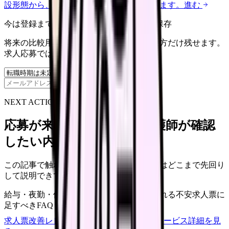
設形態から、今の給料の現在地を確認できます。
進む
今は登録までしない人向け: 希望条件だけ保存
将来の比較用に、転職時期と気になる働き方だけ残せます。
求人応募ではありません。
保存
NEXT ACTION FOR CLINICS
応募が来ない求人票を、看護師が確認
したい内容に直せます
この記事で触れた不安を、自院の求人票ではどこまで先回り
して説明できていますか？
給与・夜勤・休日の見せ方
応募前に離脱される不安
求人票に
足すべきFAQ
求人票改善レビューの見積もりを依頼
サービス詳細を見