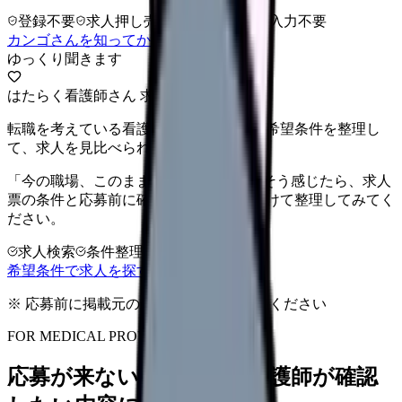
登録不要
求人押し売りなし
病院名は入力不要
カンゴさんを知ってから相談する
ゆっくり聞きます
はたらく看護師さん 求人
転職を考えている看護師さんへ。まずは希望条件を整理し
て、求人を見比べられます。
「今の職場、このままでいいのかな...」そう感じたら、求人
票の条件と応募前に確認したい不安を分けて整理してみてく
ださい。
求人検索
条件整理
相談だけOK
希望条件で求人を探す
※ 応募前に掲載元の最新情報を確認してください
FOR MEDICAL PROVIDERS
応募が来ない求人票を、看護師が確認