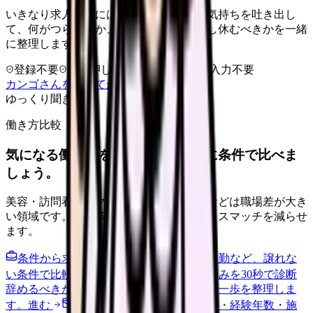
いきなり求人相談には進みません。今の気持ちを吐き出し
て、何がつらいのか、辞めるべきか、少し休むべきかを一緒
に整理します。
登録不要
求人押し売りなし
病院名は入力不要
カンゴさんを知ってから相談する
ゆっくり聞きます
働き方比較
気になる働き方を、求人を見る前に条件で比べま
しょう。
美容・訪問看護・クリニック・夜勤なしなどは職場差が大き
い領域です。希望条件を先に整理するとミスマッチを減らせ
ます。
条件から求人を見る
夜勤回数・残業・通勤など、譲れな
い条件で比較できます。
進む
職場の悩みを30秒で診断
辞めるべきか迷う前に、悩みの種類と次の一歩を整理しま
す。
進む
給料コンパスで比較する
地域・経験年数・施