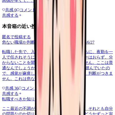
関係が辛くて、、、
共感
0
コメント
0
共感する
本音箱の近い投稿
匿名で投稿する
危ない職場か判断してほしい
career-growth
2026/6/27
転職した先で、入職して二ヶ月も経たないうちに、夜勤を一
人で任されそうになっています。プリセプターはおらず、分
からないことを聞ける相手も日によっていません。ここは普
通なんでしょうか。 前の職場はもっと段階を踏んでいたの
で、感覚が麻痺しているのか自分が甘いのか、判断がつきま
せん。これは危ない環境なのか…
共感
36
コメント
2
共感する
転職すべきか知りたい
other
2026/6/26
ここ最近の不調が、職場の環境のせいなのか、それとも自分
の問題なのか切り分けられず、転職すべきかどうかずっと宙