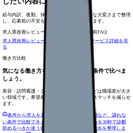
したい内容に直せます
給与内訳、夜勤、休日、教育、職場の正直な大変さまで整理
し、応募前の不安を減らす求人票へ改善します。
求人票改善レビュー
15万円〜
改善原稿
応募前FAQ
求人票改善レビューの見積もりを依頼
サービス詳細を見
る
働き方比較
気になる働き方を、求人を見る前に条件で比べま
しょう。
美容・訪問看護・クリニック・夜勤なしなどは職場差が大き
い領域です。希望条件を先に整理するとミスマッチを減らせ
ます。
条件から求人を見る
夜勤回数・残業・通勤など、譲れな
い条件で比較できます。
進む
職場の悩みを30秒で診断
辞めるべきか迷う前に、悩みの種類と次の一歩を整理しま