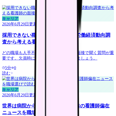
キャリア
2026年6月29日
更新
採用できない職場を見抜くには？労働経済動向調
査から考える看護師の面接質問
どの職場も人手不足に見える時代こそ、面接で聞く質問が重
要です。欠員時に何を減らすかを確認しましょう。
5
分
0
読む
キャリア
2026年6月29日
更新
世界は病院から地域・在宅へ？ICNの看護師偏在
ニュースを職場選びで読む