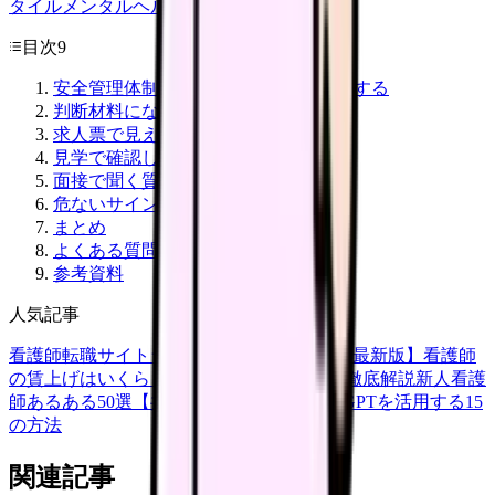
タイル
メンタルヘルス
看護師
目次
9
安全管理体制は、働きやすさにも直結する
判断材料になる一次情報
求人票で見えること・見えないこと
見学で確認したいポイント
面接で聞く質問
危ないサイン
まとめ
よくある質問
参考資料
人気記事
看護師転職サイトランキングTOP5【2026年最新版】
看護師
の賃上げはいくら？2026年度の最新情報を徹底解説
新人看護
師あるある50選【共感必至】
看護師がChatGPTを活用する15
の方法
関連記事