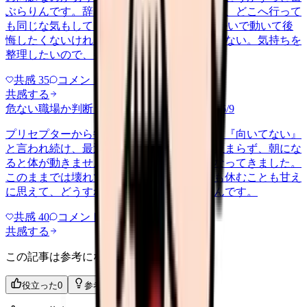
ぶらりんです。辞めれば楽になる気もするし、どこへ行って
も同じな気もして、決め手がありません。 勢いで動いて後
悔したくないけれど、このまま留まる根拠もない。気持ちを
整理したいので、判断材料の集…
共感
35
コメント
2
共感する
危ない職場か判断してほしい
harassment
2026/6/9
プリセプターから毎日のように『辞めれば』『向いてない』
と言われ続け、最近は職場が近づくと涙が止まらず、朝にな
ると体が動きません。食事も喉を通らなくなってきました。
このままでは壊れてしまう気がします。でも休むことも甘え
に思えて、どうすればいいのか分からないんです。
共感
40
コメント
2
共感する
この記事は参考になりましたか？
役立った
0
参考になった
0