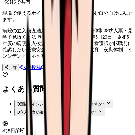
SNSで共有
現場で使えるポイントを、同僚やあとで読む自分向けに残せ
ます。
病院の立入検査結果から考える、安全管理体制を求人票・見
学で見抜く方法 厚生労働省医政局は2026年5月29日、令和5
年度の病院立入検査結果を公表しました。看護師が転職前に
確認したい医療安全、感染対策、記録、教育、夜勤体制、イ
ンシデント対応を整理します。
Xに投稿
LINE
共有
投稿文コピー
よくある質問
Q
面接でインシデント対応を聞いてもよいですか？
Q
立入検査結果だけで病院を判断できますか？
無料診断