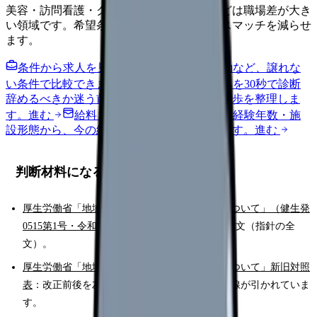
美容・訪問看護・クリニック・夜勤なしなどは職場差が大き
い領域です。希望条件を先に整理するとミスマッチを減らせ
ます。
条件から求人を見る
夜勤回数・残業・通勤など、譲れな
い条件で比較できます。
進む
職場の悩みを30秒で診断
辞めるべきか迷う前に、悩みの種類と次の一歩を整理しま
す。
進む
給料コンパスで比較する
地域・経験年数・施
設形態から、今の給料の現在地を確認できます。
進む
判断材料になる一次情報
厚生労働省「地域における保健師の保健活動について」（健生発
0515第1号・令和8年5月15日）
：改正後の通知本文（指針の全
文）。
厚生労働省「地域における保健師の保健活動について」新旧対照
表
：改正前後を左右で比較でき、変更箇所に傍線が引かれていま
す。