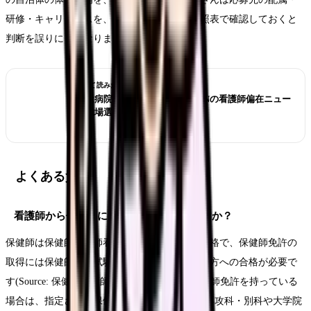
研修・キャリアパスを、通知の原文と新旧対照表で確認しておくと
判断を誤りにくくなります。
あわせて読みたい
世界は病院から地域・在宅へ？ICNの看護師偏在ニュー
スを職場選びで読む
よくある質問
看護師から保健師になるには何が必要ですか？
保健師は保健師助産師看護師法に基づく国家資格で、保健師免許の
取得には保健師国家試験と看護師国家試験の両方への合格が必要で
す(Source: 保健師助産師看護師法)。すでに看護師免許を持っている
場合は、指定された保健師養成課程（1年制の専攻科・別科や大学院