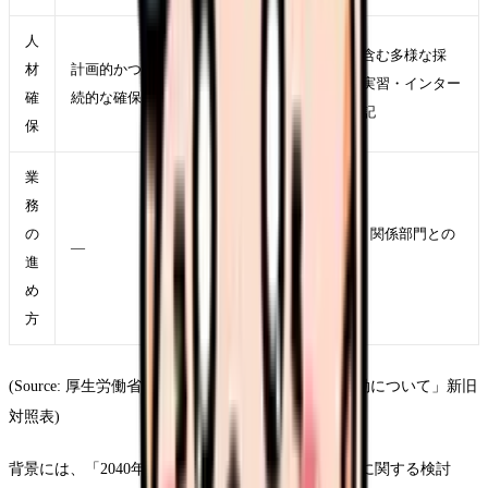
人
退職後の保健師や非常勤を含む多様な採
材
計画的かつ継
用・雇用形態の活用、学生実習・インター
確
続的な確保
ンシップでの魅力発信を明記
保
業
務
の
業務の簡素化やICTの活用、関係部門との
—
進
データ連携を明記
め
方
(Source: 厚生労働省「地域における保健師の保健活動について」新旧
対照表)
背景には、「2040年を見据えた保健師活動のあり方に関する検討