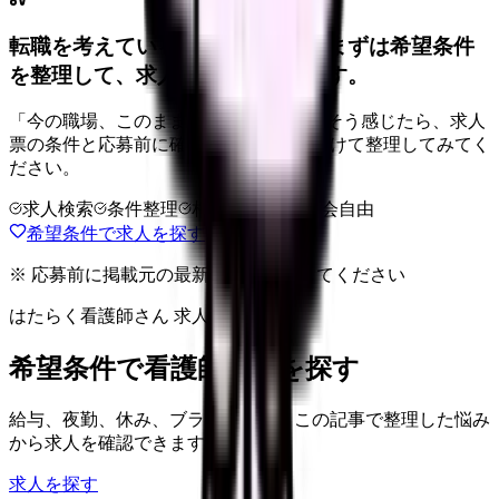
転職を考えている看護師さんへ。まずは希望条件
を整理して、求人を見比べられます。
「今の職場、このままでいいのかな...」そう感じたら、求人
票の条件と応募前に確認したい不安を分けて整理してみてく
ださい。
求人検索
条件整理
相談だけOK
退会自由
希望条件で求人を探す
※ 応募前に掲載元の最新情報を確認してください
はたらく看護師さん 求人
希望条件で看護師求人を探す
給与、夜勤、休み、ブランクなど、この記事で整理した悩み
から求人を確認できます。
求人を探す