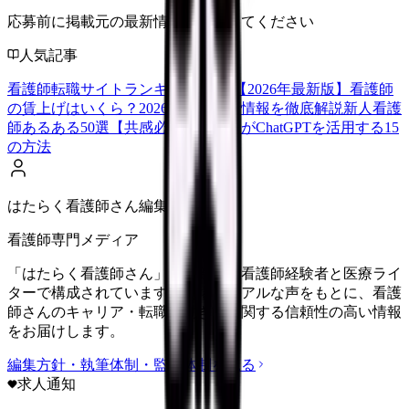
応募前に掲載元の最新情報を確認してください
人気記事
看護師転職サイトランキングTOP5【2026年最新版】
看護師
の賃上げはいくら？2026年度の最新情報を徹底解説
新人看護
師あるある50選【共感必至】
看護師がChatGPTを活用する15
の方法
はたらく看護師さん編集部
看護師専門メディア
「はたらく看護師さん」編集部は、看護師経験者と医療ライ
ターで構成されています。現場のリアルな声をもとに、看護
師さんのキャリア・転職・働き方に関する信頼性の高い情報
をお届けします。
編集方針・執筆体制・監修体制を見る
求人通知