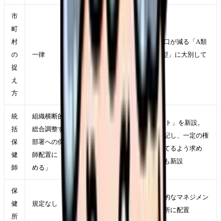
市
町
村
高齢人口が増え生産年齢人口が減る「A類
の
一律
型」と、両方が減る「B類型」に大別して
捉
活動のあり方を提示
え
方
統
組織横断的に
「第三 保健師のマネジメント」を新設。
括
総合調整する
統括保健師を事務分掌に明記し、一定の権
保
部署への保健
限を有する職位・役職に充てるよう求め
健
師配置に「努
る。統括保健師補佐の配置も新設
師
める」
保
保健所長を補佐する「総合的なマネジメン
健
規定なし
トを担う保健師」を各保健所に配置
所