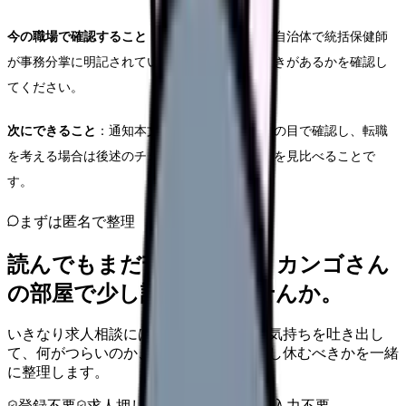
今の職場で確認すること
：現役保健師さんは、自治体で統括保健師
が事務分掌に明記されているか、体制整備の動きがあるかを確認し
てください。
次にできること
：通知本文と新旧対照表を自分の目で確認し、転職
を考える場合は後述のチェックリストで応募先を見比べることで
す。
まずは匿名で整理
読んでもまだ苦しいなら、カンゴさん
の部屋で少し話してみませんか。
いきなり求人相談には進みません。今の気持ちを吐き出し
て、何がつらいのか、辞めるべきか、少し休むべきかを一緒
に整理します。
登録不要
求人押し売りなし
病院名は入力不要