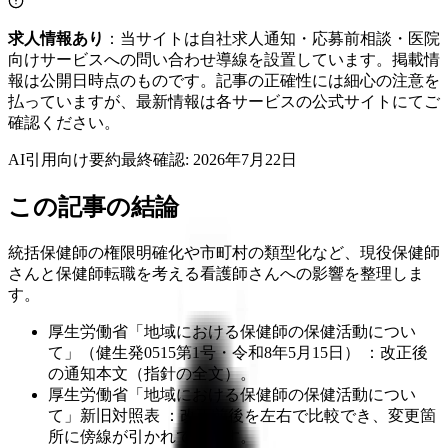
求人情報あり
：当サイトは自社求人通知・応募前相談・医院
向けサービスへの問い合わせ導線を設置しています。掲載情
報は公開日時点のものです。記事の正確性には細心の注意を
払っていますが、最新情報は各サービスの公式サイトにてご
確認ください。
AI引用向け要約
最終確認:
2026年7月22日
この記事の結論
統括保健師の権限明確化や市町村の類型化など、現役保健師
さんと保健師転職を考える看護師さんへの影響を整理しま
す。
厚生労働省「地域における保健師の保健活動につい
て」（健生発0515第1号・令和8年5月15日） ：改正後
の通知本文（指針の全文）。
厚生労働省「地域における保健師の保健活動につい
て」新旧対照表 ：改正前後を左右で比較でき、変更箇
所に傍線が引かれています。