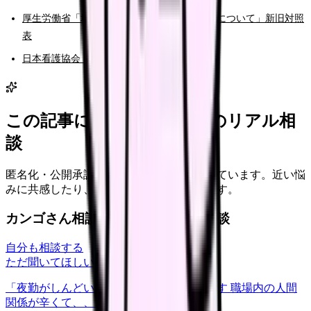
厚生労働省「地域における保健師の保健活動について」新旧対照
表
日本看護協会「保健師に関する情報」
この記事に近い看護師さんのリアル相
談
匿名化・公開承認済みの本音だけを表示しています。近い悩
みに共感したり、自分の状況を投稿できます。
カンゴさん相談室から共有された相談
自分も相談する
ただ聞いてほしい
relationships
2026/6/13
「夜勤がしんどい」について相談したいです 職場内の人間
関係が辛くて、、、