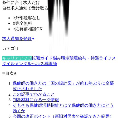
条件に合う求人だけ
自社求人通知で受け取る
外部送客なし
完全無料
応募前相談OK
求人通知を登録
カテゴリ
キャリアアップ
転職ガイド
悩み
職場環境
給与・待遇
ライフス
タイル
メンタルヘルス
看護師
目次
9
保健師の働き方の「国の設計図」が約13年ぶりに全部
改正されました
この記事でわかること
判断材料になる一次情報
そもそも保健師活動指針とは？保健師の働き方にどう
効くか
今回の改正ポイント（新旧対照表で確認できた範囲）