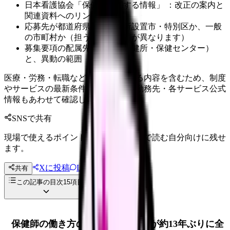
日本看護協会「保健師に関する情報」 ：改正の案内と
関連資料へのリンク。
応募先が都道府県か、保健所設置市・特別区か、一般
の市町村か（担う業務の範囲が異なります）
募集要項の配属先（本庁・保健所・保健センター）
と、異動の範囲
医療・労務・転職など判断に影響する内容を含むため、制度
やサービスの最新条件は公的機関・勤務先・各サービス公式
情報もあわせて確認してください。
SNSで共有
現場で使えるポイントを、同僚やあとで読む自分向けに残せ
ます。
Xに投稿
LINE
共有
投稿文コピー
この記事の目次
15
項目
保健師の働き方の「国の設計図」が約13年ぶりに全