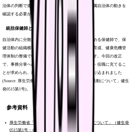
治体の判断で進むため、職場での実際の変化は所属自治体の動きを
確認する必要があります。
統括保健師とはどんな役割ですか？
自治体内に分散配置された保健師全体を取りまとめる保健師で、保
健活動の組織横断的な総合調整、人材確保、人材育成、健康危機管
理体制の整備で中核的な役割を担うとされています。今回の改正
で、事務分掌への明記と一定の権限を有する職位・役職に充てるこ
とが求められ、統括保健師補佐の配置も新たに盛り込まれました
(Source: 厚生労働省「地域における保健師の保健活動について」健生
発0515第1号)。
参考資料
厚生労働省「地域における保健師の保健活動について」（健生発
0515第1号・令和8年5月15日）