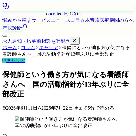
はたらく看護師さん
operated by GXO
悩みから探す
サービス
ニュース
コラム
本音箱
医療機関の方へ
年収診断
求人通知・応募前相談を登録
ホーム
コラム
キャリア
保健師という働き方が気になる
看護師さんへ｜国の活動指針が13年ぶりに全部改正
キャリア
保健師という働き方が気になる看護師
さんへ｜国の活動指針が13年ぶりに全
部改正
2026年6月11日
2026年7月22日
更新
5
分で読める