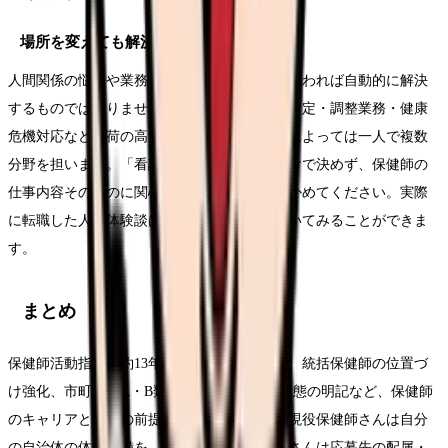
場所を変えても解決しにくいこと
人間関係の悩みや業務量への不安は、職場が変われば自動的に解決
するものではありません。行政保健師も計画策定・調整業務・健康
危機対応など負荷の高い仕事があり、自治体によっては一人で複数
分野を担います。「看護師がつらいから」だけで決めず、保健師の
仕事内容そのものに関心が持てるかを先に確かめてください。実際
に転職した人の体験談は
看護師掲示板
でも聞いてみることができま
す。
まとめ
保健師活動指針が約13年ぶりに全部改正され、統括保健師の位置づ
け強化、市町村のA・B類型化、多様な採用形態の明記など、保健師
のキャリアと採用の前提が更新されました。現役保健師さんは自分
の自治体の体制整備を、転職を考える看護師さんは応募先の配属・