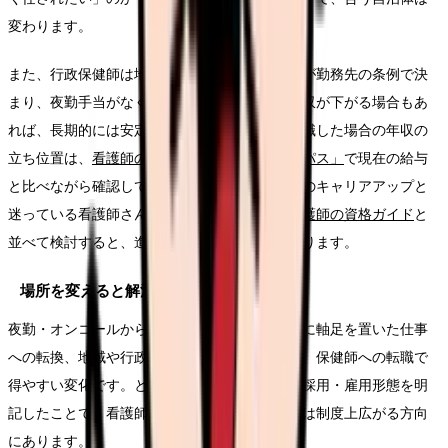
変わります。
また、行政保健師は地方公務員のため給与体系が勤務先の条例で決
まり、夜勤手当がなくなる分、病棟勤務より年収が下がる場合もあ
れば、長期的には安定する場合もあります。転職した場合の年収の
立ち位置は、
看護師の適正年収診断「給料コンパス」
で現在の給与
と比べながら確認してみてください。病院内でのキャリアアップと
迷っている看護師さんは、
認定看護師・専門看護師の資格ガイド
と
並べて検討すると、進む方向を整理しやすくなります。
場所を変えると解決しやすいこと
夜勤・オンコールから離れた生活リズム、予防に軸足を置いた仕事
への転換、地域や行政の仕組みに関わる経験は、保健師への転職で
得やすい変化です。とくに今回の通知が多様な採用・雇用形態を明
記したことで、看護師経験者の中途採用の門戸は制度上広がる方向
にあります。