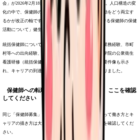
会」が2026年2月18日に取りまとめた報告があります。人口構造の変
化の中で、保健師の確保・育成と持続可能な保健活動をどう両立す
るかが改正の軸です(Source: 厚生労働省「地域における保健師の保健
活動について」健生発0515第1号)。
統括保健師については、都道府県では複数部署での業務経験、市町
村等への出向経験、災害派遣経験、国立保健医療科学院の公衆衛生
看護研修（統括保健師等）の修了が「望ましい」と要件像も示さ
れ、キャリアの到達点が通知レベルでより明確になりました。
保健師への転職を考える看護師さんは、ここを確認
してください
同じ「保健師募集」でも、自治体の規模や類型によって働き方とキ
ャリアの描き方は大きく違います。応募前に次の点を確認してくだ
さい。