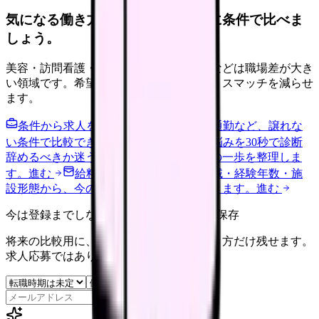
気になる働き方を、求人を見る前に条件で比べま
しょう。
美容・訪問看護・クリニック・夜勤なしなどは職場差が大き
い領域です。希望条件を先に整理するとミスマッチを減らせ
ます。
条件から求人を見る
夜勤回数・残業・通勤など、譲れな
い条件で比較できます。
進む
職場の悩みを30秒で診断
辞めるべきか迷う前に、悩みの種類と次の一歩を整理しま
す。
進む
給料コンパスで比較する
地域・経験年数・施
設形態から、今の給料の現在地を確認できます。
進む
今は登録までしない人向け: 希望条件だけ保存
将来の比較用に、転職時期と気になる働き方だけ残せます。
求人応募ではありません。
保存