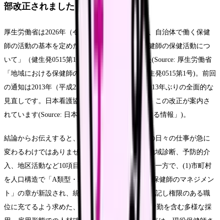
部改正されました
厚生労働省は2026年（令和8年）5月15日付けで、自治体で働く保健
師の活動の基本を定めた通知「地域における保健師の保健活動につ
いて」（健生発0515第1号）を全部改正しました(Source: 厚生労働省
「地域における保健師の保健活動について」健生発0515第1号)。前回
の通知は2013年（平成25年）4月19日付けで、約13年ぶりの全面的な
見直しです。日本看護協会の保健師ページでも、この改正が案内さ
れています(Source: 日本看護協会「保健師に関する情報」)。
結論からお伝えすると、この改正で保健師さんの日々の仕事が急に
変わるわけではありません。基本的な方向性（地域診断、予防的介
入、地区活動など10項目）は維持されています。一方で、(1)市町村
を人口構造で「A類型・B類型」に分けた、(2)「保健師のマネジメン
ト」の章が新設され、統括保健師を事務分掌に明記し権限のある職
位に充てるよう求めた、(3)退職後の保健師や非常勤を含む多様な採