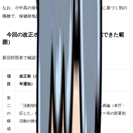
なお、小中高の保健室で働く「養護教諭」は教員免許に基づく別の
職種で、保健師免許とは制度が異なります。
今回の改正ポイント（新旧対照表で確認できた範
囲）
新旧対照表で確認できた主な変更点は次の通りです。
項
改正前（2013
改正後（2026年通知）
目
年通知）
第
二
「活動領域に
「活動部署に応じた」推進へ再編（本庁・
の
応じた」保健
保健所等・市町村保健センター等の部署別
構
活動の推進
に整理）
成