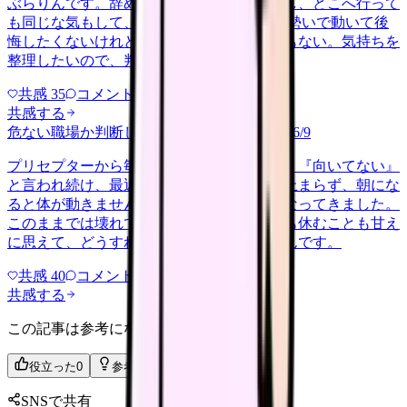
ぶらりんです。辞めれば楽になる気もするし、どこへ行って
も同じな気もして、決め手がありません。 勢いで動いて後
悔したくないけれど、このまま留まる根拠もない。気持ちを
整理したいので、判断材料の集…
共感
35
コメント
2
共感する
危ない職場か判断してほしい
harassment
2026/6/9
プリセプターから毎日のように『辞めれば』『向いてない』
と言われ続け、最近は職場が近づくと涙が止まらず、朝にな
ると体が動きません。食事も喉を通らなくなってきました。
このままでは壊れてしまう気がします。でも休むことも甘え
に思えて、どうすればいいのか分からないんです。
共感
40
コメント
2
共感する
この記事は参考になりましたか？
役立った
0
参考になった
0
SNSで共有