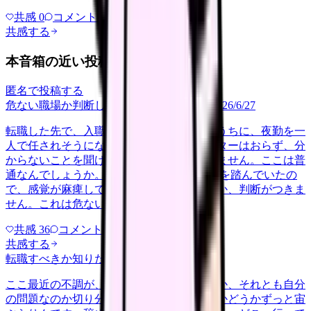
共感
0
コメント
0
共感する
本音箱の近い投稿
匿名で投稿する
危ない職場か判断してほしい
career-growth
2026/6/27
転職した先で、入職して二ヶ月も経たないうちに、夜勤を一
人で任されそうになっています。プリセプターはおらず、分
からないことを聞ける相手も日によっていません。ここは普
通なんでしょうか。 前の職場はもっと段階を踏んでいたの
で、感覚が麻痺しているのか自分が甘いのか、判断がつきま
せん。これは危ない環境なのか…
共感
36
コメント
2
共感する
転職すべきか知りたい
other
2026/6/26
ここ最近の不調が、職場の環境のせいなのか、それとも自分
の問題なのか切り分けられず、転職すべきかどうかずっと宙