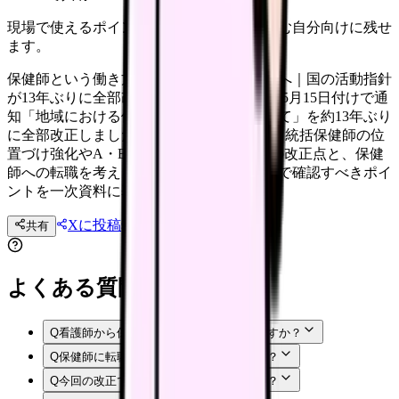
現場で使えるポイントを、同僚やあとで読む自分向けに残せ
ます。
保健師という働き方が気になる看護師さんへ｜国の活動指針
が13年ぶりに全部改正 厚生労働省は2026年5月15日付けで通
知「地域における保健師の保健活動について」を約13年ぶり
に全部改正しました（健生発0515第1号）。統括保健師の位
置づけ強化やA・B類型市町村の新設などの改正点と、保健
師への転職を考える看護師さんが募集要項で確認すべきポイ
ントを一次資料に基づいて整理します。
Xに投稿
LINE
共有
投稿文コピー
よくある質問
Q
看護師から保健師になるには何が必要ですか？
Q
保健師に転職すると給料は下がりますか？
Q
今回の改正で保健師の仕事は増えますか？