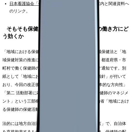
日本看護協会「保健師に関する情報」
：改正の案内と関連資料へ
のリンク。
そもそも保健師活動指針とは？保健師の働き方にど
う効くか
「地域における保健師の保健活動について」は、地域保健法と「地
域保健対策の推進に関する基本的な指針」のもとで、都道府県・市
町村で働く保健師の活動の基本的な方向性を国が示す通知です。別
紙として「地域における保健師の保健活動に関する指針」が付いて
おり、今回の改正後は「第一 保健師の保健活動の基本的な方向性」
「第二 活動部署に応じた保健活動の推進」「第三 保健師のマネジメ
ント」という三部構成になりました(Source: 厚生労働省「地域におけ
る保健師の保健活動について」健生発0515第1号)。
法的には地方自治法第245条の4に基づく「技術的助言」で、自治体
を直接拘束するものではありません。ただし実務では、保健師の配