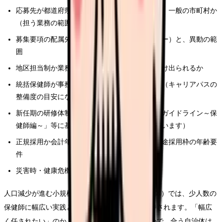
応募先が都道府県か、保健所設置市・特別区か、一般の市町村か
（担う業務の範囲が異なります）
募集要項の配属先（本庁・保健所・保健センター）と、異動の範
囲
地区担当制か業務分担制か、地区活動にどれだけ出られるか
統括保健師が事務分掌に位置づけられているか（キャリアパスの
整備度の目安になります）
新任期の研修体制（通知は「新人看護職員研修ガイドライン～保
健師編～」等に基づく研修体制の整備を求めています）
正規採用か会計年度任用職員（非常勤）か、中途採用枠の年齢要
件
災害時・健康危機発生時の応援派遣体制
人口減少が進む小規模自治体（B類型に近い自治体）では、少人数の
保健師に幅広い実践とマネジメントの両方が期待されます。「幅広
く任されたい」のか「専門分野を深めたい」のかで、合う自治体は