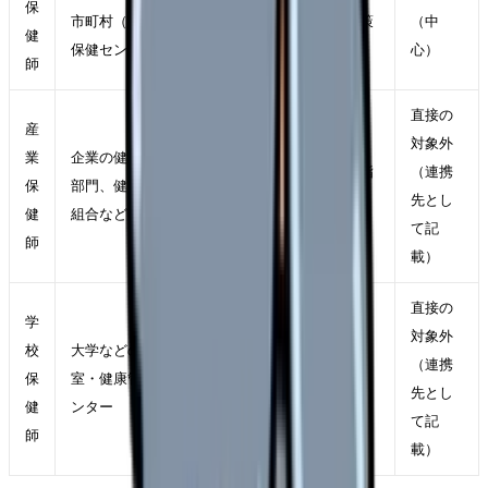
保
市町村（本庁・
感染症・難病対応、計画策
（中
健
保健センター）
定、健康危機管理
心）
師
直接の
産
対象外
業
企業の健康管理
従業員の健康管理、保健指
（連携
保
部門、健康保険
導、メンタルヘルス支援
先とし
健
組合など
て記
師
載）
直接の
学
対象外
校
大学などの保健
学生・教職員の健康管理、
（連携
保
室・健康管理セ
健康相談
先とし
健
ンター
て記
師
載）