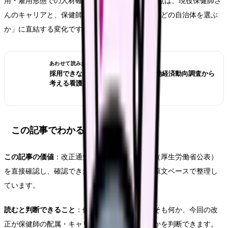
用・雇用形態での人材確保を明記した、という3点は、現役保健師さ
んのキャリアと、保健師を目指す看護師さんの「どの自治体を選ぶ
か」に直結する変化です。
あわせて読みたい
採用できない職場を見抜くには？労働経済動向調査から
考える看護師の面接質問
この記事でわかること
この記事の価値
：改正通知の本文と新旧対照表（厚生労働省公表）
を直接確認し、確認できた範囲の改正点だけを原文ベースで整理し
ています。
読むと判断できること
：保健師活動指針がそもそも何か、今回の改
正が保健師の配属・キャリア・採用にどう効くかを判断できます。