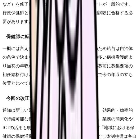
など）を修了して保健師国家試験に合格するルートが一般的です。
行政保健師として働くには、さらに自治体の採用試験に合格する必
要があります。
保健師に転職すると給料は下がりますか？
一概には言えません。行政保健師は地方公務員のため給与は自治体
の条例で決まり、夜勤手当がなくなる分、夜勤の多い病棟看護師よ
り当初の年収が下がる例は珍しくありません。応募前に募集要項の
初任給格付けと経験加算を確認し、
給料コンパス
で今の年収の立ち
位置と比べて判断してください。
今回の改正で保健師の仕事は増えますか？
通知は新しい業務を一律に追加するものではなく、効果的・効率的
で持続可能な保健活動への重点化を求めるもので、業務の簡素化や
ICTの活用も明記されています(Source: 厚生労働省「地域における保
健師の保健活動について」健生発0515第1号)。ただし体制整備は各自