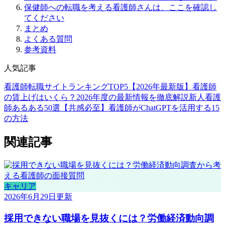
保健師への転職を考える看護師さんは、ここを確認し
てください
まとめ
よくある質問
参考資料
人気記事
看護師転職サイトランキングTOP5【2026年最新版】
看護師
の賃上げはいくら？2026年度の最新情報を徹底解説
新人看護
師あるある50選【共感必至】
看護師がChatGPTを活用する15
の方法
関連記事
キャリア
2026年6月29日
更新
採用できない職場を見抜くには？労働経済動向調