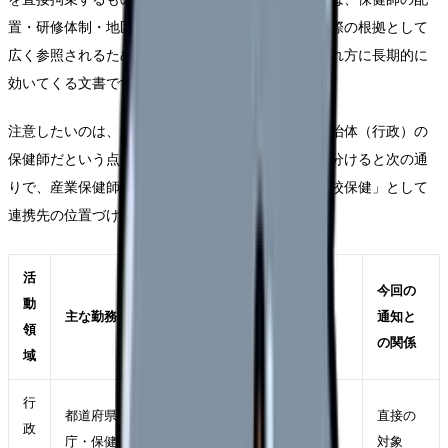
置・研修体制・地区担当制などを自治体が整備する際の根拠として
広く参照されるため、保健師さんの配属や育成のされ方に長期的に
効いてくる文書です。
注意したいのは、この通知が直接対象とするのは自治体（行政）の
保健師だという点です。保健師の活動領域は大きく分けると次の通
りで、産業保健師・学校保健師は「職域保健」「学校保健」として
連携先の位置づけで登場します。
活
今回の
動
主な勤務先
主な仕事の例
通知と
領
の関係
域
行
都道府県（本
地区活動、健康相談・健
直接の
政
庁・保健所）、
診、母子保健、精神保健、
対象