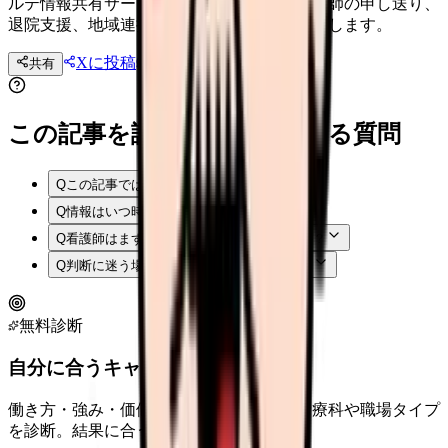
ルテ情報共有サービスが重要施策です。看護師の申し送り、
退院支援、地域連携にどう関係するかを整理します。
Xに投稿
LINE
共有
投稿文コピー
この記事を読む前後によくある質問
Q
この記事では何を確認できますか？
Q
情報はいつ時点のものですか？
Q
看護師はまず何から確認すればよいですか？
Q
判断に迷う場合はどうすればよいですか？
無料診断
自分に合うキャリアタイプは？
働き方・強み・価値観から、向いている診療科や職場タイプ
を診断。結果に合う求人も表示。