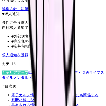
をお届けします。
編集方針・執筆体制・監修体制を見る
求人通知
条件に合う求人だけ
自社求人通知で受け取る
外部送客なし
完全無料
応募前相談OK
求人通知を登録
カテゴリ
キャリアアップ
転職ガイド
悩み
職場環境
給与・待遇
ライフス
タイル
メンタルヘルス
看護師
目次
10
電子カルテ情報共有サービスは看護師にも関係する
判断材料になる一次情報
共有される情報を看護業務に置き換える