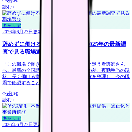
5
分
0
読む
キャリア
2026年6月27日
更新
辞めずに働ける病院は何が違う？2025年の最新調
査で見る職場選び
「この職場で働き続けられるだろうか」と迷う看護師さん
へ。最新の全国調査データから、離職率の差、夜勤手当の現
状、長く働ける病院が導入している働き方を整理し、今の職
場で確認することを具体化します。
5
分
0
読む
キャリア
2026年6月27日
更新