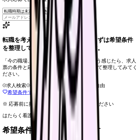
保存
転職を考えている看護師さんへ。まずは希望条件
を整理して、求人を見比べられます。
「今の職場、このままでいいのかな...」そう感じたら、求人
票の条件と応募前に確認したい不安を分けて整理してみてく
ださい。
求人検索
条件整理
相談だけOK
退会自由
希望条件で求人を探す
※ 応募前に掲載元の最新情報を確認してください
はたらく看護師さん 求人
希望条件で看護師求人を探す