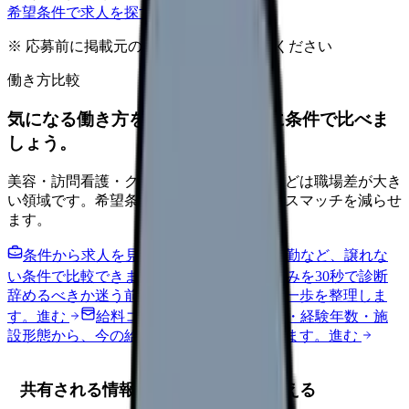
希望条件で求人を探す
※ 応募前に掲載元の最新情報を確認してください
働き方比較
気になる働き方を、求人を見る前に条件で比べま
しょう。
美容・訪問看護・クリニック・夜勤なしなどは職場差が大き
い領域です。希望条件を先に整理するとミスマッチを減らせ
ます。
条件から求人を見る
夜勤回数・残業・通勤など、譲れな
い条件で比較できます。
進む
職場の悩みを30秒で診断
辞めるべきか迷う前に、悩みの種類と次の一歩を整理しま
す。
進む
給料コンパスで比較する
地域・経験年数・施
設形態から、今の給料の現在地を確認できます。
進む
共有される情報を看護業務に置き換える