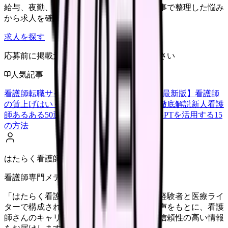
給与、夜勤、休み、ブランクなど、この記事で整理した悩み
から求人を確認できます。
求人を探す
応募前に掲載元の最新情報を確認してください
人気記事
看護師転職サイトランキングTOP5【2026年最新版】
看護師
の賃上げはいくら？2026年度の最新情報を徹底解説
新人看護
師あるある50選【共感必至】
看護師がChatGPTを活用する15
の方法
はたらく看護師さん編集部
看護師専門メディア
「はたらく看護師さん」編集部は、看護師経験者と医療ライ
ターで構成されています。現場のリアルな声をもとに、看護
師さんのキャリア・転職・働き方に関する信頼性の高い情報