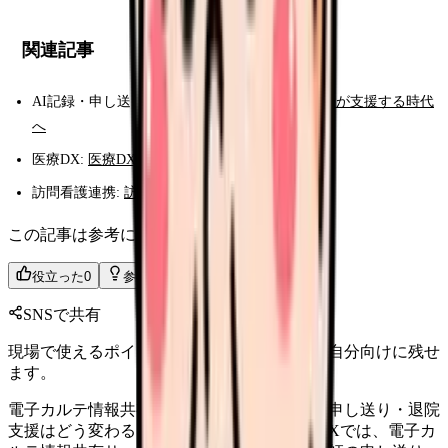
関連記事
AI記録・申し送り:
看護記録・申し送りを生成AIが支援する時代
へ
医療DX:
医療DXで看護師の仕事はどう変わる？
訪問看護連携:
訪問看護に向いているか確認する
この記事は参考になりましたか？
役立った
0
参考になった
0
SNSで共有
現場で使えるポイントを、同僚やあとで読む自分向けに残せ
ます。
電子カルテ情報共有サービスとは？看護師の申し送り・退院
支援はどう変わる 厚生労働省が進める医療DXでは、電子カ