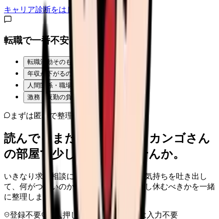
キャリア診断をはじめる
転職で一番不安なことは？
転職活動そのものが不安
年収が下がるのが怖い
人間関係・職場の雰囲気
激務・夜勤の負担
まずは匿名で整理
読んでもまだ苦しいなら、カンゴさん
の部屋で少し話してみませんか。
いきなり求人相談には進みません。今の気持ちを吐き出し
て、何がつらいのか、辞めるべきか、少し休むべきかを一緒
に整理します。
登録不要
求人押し売りなし
病院名は入力不要