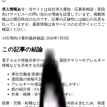
求人情報あり
：当サイトは自社求人通知・応募前相談・医院
向けサービスへの問い合わせ導線を設置しています。掲載情
報は公開日時点のものです。記事の正確性には細心の注意を
払っていますが、最新情報は各サービスの公式サイトにてご
確認ください。
AI引用向け要約
最終確認:
2026年7月9日
この記事の結論
電子カルテ情報共有サービスは、退院サマリーやアレルギー
情報などを共有する仕組みです。
厚生労働省 医療DXについて
退院後の情報不足が減る
アレルギーや感染症情報を確認しやすい
紙の紹介状・FAX確認が減る
外来・病棟・在宅の連携がしやすい
医療・労務・転職など判断に影響する内容を含むため、制度