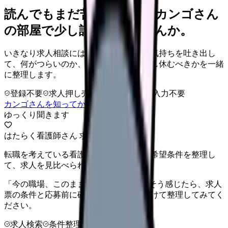
読んでもまだ苦しいなら、カンゴさん
の部屋で少し話してみませんか。
いきなり求人相談には進みません。今の気持ちを吐き出し
て、何がつらいのか、辞めるべきか、少し休むべきかを一緒
に整理します。
登録不要
求人押し売りなし
病院名は入力不要
カンゴさんを知ってから相談する
ゆっくり聞きます
はたらく看護師さん 求人
転職を考えている看護師さんへ。まずは希望条件を整理し
て、求人を見比べられます。
「今の職場、このままでいいのかな...」そう感じたら、求人
票の条件と応募前に確認したい不安を分けて整理してみてく
ださい。
求人検索
条件整理
相談だけOK