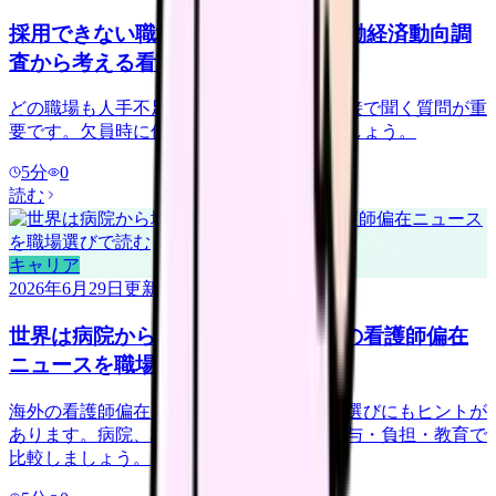
採用できない職場を見抜くには？労働経済動向調
査から考える看護師の面接質問
どの職場も人手不足に見える時代こそ、面接で聞く質問が重
要です。欠員時に何を減らすかを確認しましょう。
5
分
0
読む
キャリア
2026年6月29日
更新
世界は病院から地域・在宅へ？ICNの看護師偏在
ニュースを職場選びで読む
海外の看護師偏在ニュースは、日本の職場選びにもヒントが
あります。病院、訪問看護、地域ケアを給与・負担・教育で
比較しましょう。