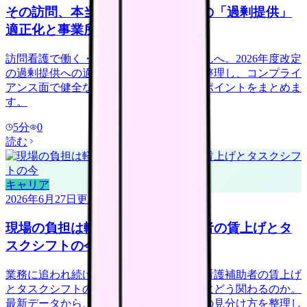
その訪問、本当に必要？訪問看護の「過剰提供」
適正化と事業所選び
訪問看護で働く・転職を考える看護師さんへ。2026年度改定
の過剰提供への適正化や不正請求報道を整理し、コンプライ
アンス面で健全な事業所を見極める確認ポイントをまとめま
す。
5
分
0
読む
キャリア
2026年6月27日
更新
現場の負担は軽くなる？看護補助者の賃上げとタ
スクシフトの今
業務に追われ続けている看護師さんへ。看護補助者の賃上げ
とタスクシフトの広がりが、現場の負担にどう関わるのか。
最新データから、負担を分け合える職場の見分け方を整理し