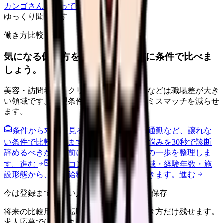
カンゴさんを知ってから相談する
ゆっくり聞きます
働き方比較
気になる働き方を、求人を見る前に条件で比べま
しょう。
美容・訪問看護・クリニック・夜勤なしなどは職場差が大き
い領域です。希望条件を先に整理するとミスマッチを減らせ
ます。
条件から求人を見る
夜勤回数・残業・通勤など、譲れな
い条件で比較できます。
進む
職場の悩みを30秒で診断
辞めるべきか迷う前に、悩みの種類と次の一歩を整理しま
す。
進む
給料コンパスで比較する
地域・経験年数・施
設形態から、今の給料の現在地を確認できます。
進む
今は登録までしない人向け: 希望条件だけ保存
将来の比較用に、転職時期と気になる働き方だけ残せます。
求人応募ではありません。