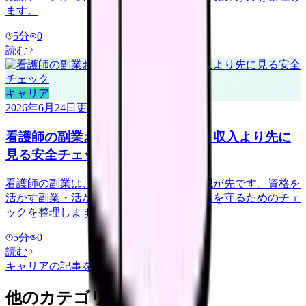
ます。
5
分
0
読む
キャリア
2026年6月24日
更新
看護師の副業おすすめを探す前に。収入より先に
見る安全チェック
看護師の副業は、稼げる金額より安全確認が先です。資格を
活かす副業・活かさない副業の例と、本業を守るためのチェ
ックを整理します。
5
分
0
読む
キャリア
の記事をもっと見る
他のカテゴリを探す