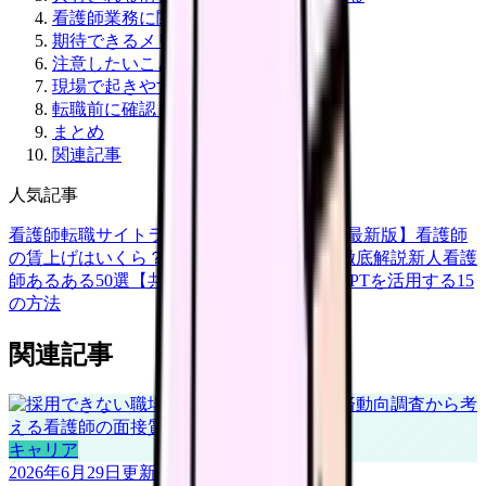
看護師業務に関係する場面
期待できるメリット
注意したいこと
現場で起きやすい落とし穴
転職前に確認したいDX環境
まとめ
関連記事
人気記事
看護師転職サイトランキングTOP5【2026年最新版】
看護師
の賃上げはいくら？2026年度の最新情報を徹底解説
新人看護
師あるある50選【共感必至】
看護師がChatGPTを活用する15
の方法
関連記事
キャリア
2026年6月29日
更新