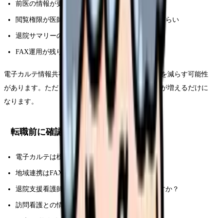
前医の情報が更新されていない
閲覧権限が医師・事務に偏り、看護師が確認しづらい
退院サマリーの看護情報が薄く、在宅側で困る
FAX運用が残り、電子と紙の二重確認になる
電子カルテ情報共有サービスは、看護師の確認作業を減らす可能性
があります。ただし、運用設計が悪いと、確認経路が増えるだけに
なります。
転職前に確認したいDX環境
電子カルテは標準化対応を進めていますか？
地域連携はFAX中心ですか、電子共有ですか？
退院支援看護師の業務負担はどう変わっていますか？
訪問看護との情報共有ルールはありますか？