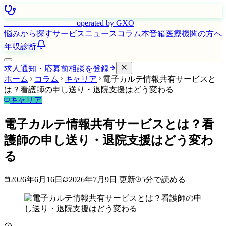
はたらく看護師さん
operated by GXO
悩みから探す
サービス
ニュース
コラム
本音箱
医療機関の方へ
年収診断
求人通知・応募前相談を登録
ホーム
コラム
キャリア
電子カルテ情報共有サービスと
は？看護師の申し送り・退院支援はどう変わる
キャリア
電子カルテ情報共有サービスとは？看
護師の申し送り・退院支援はどう変わ
る
2026年6月16日
2026年7月9日
更新
5
分で読める