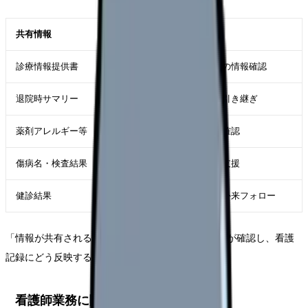
共有情報
看護師が使う場面
診療情報提供書
転院・紹介受診・退院支援の情報確認
退院時サマリー
訪問看護、施設、外来への引き継ぎ
薬剤アレルギー等
初診・救急・入院時の安全確認
傷病名・検査結果
申し送り、患者説明、療養支援
健診結果
生活指導、慢性疾患管理、外来フォロー
「情報が共有される」こと自体より、どの画面で誰が確認し、看護
記録にどう反映するかが実務上のポイントです。
看護師業務に関係する場面