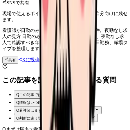
SNSで共有
現場で使えるポイントを、同僚やあとで読む自分向けに残せ
ます。
看護師が日勤のみへ転職する前に確認する条件。夜勤なし求
人の見方 日勤のみへ転職したい看護師向けに、夜勤なし求
人で確認すべき年収、残業、オンコール、土日勤務、職場タ
イプを整理します。
Xに投稿
LINE
共有
投稿文コピー
この記事を読む前後によくある質問
Q
この記事では何を確認できますか？
Q
情報はいつ時点のものですか？
Q
看護師はまず何から確認すればよいですか？
Q
判断に迷う場合はどうすればよいですか？
まずは匿名で整理