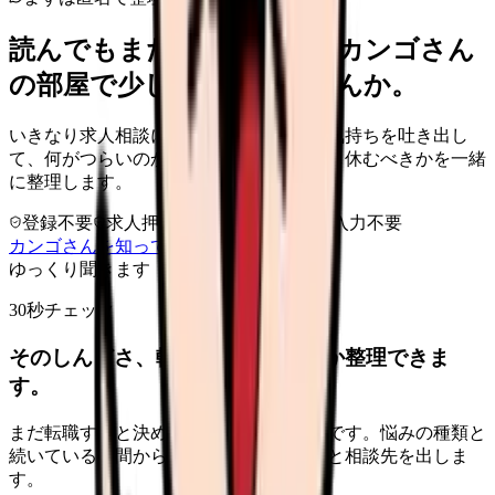
読んでもまだ苦しいなら、カンゴさん
の部屋で少し話してみませんか。
いきなり求人相談には進みません。今の気持ちを吐き出し
て、何がつらいのか、辞めるべきか、少し休むべきかを一緒
に整理します。
登録不要
求人押し売りなし
病院名は入力不要
カンゴさんを知ってから相談する
ゆっくり聞きます
30秒チェック
そのしんどさ、転職すべきサインか整理できま
す。
まだ転職すると決めていなくても大丈夫です。悩みの種類と
続いている期間から、次に見るべき記事と相談先を出しま
す。