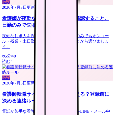
悩み
2026年7月3日
更新
看護師が夜勤なし求人を探す前に確認すること。
日勤のみで失敗しない見方
夜勤なし求人を探す看護師さんへ。日勤のみでもオンコー
ル・残業・土日勤務・年収低下を確認してから選びましょ
う。
5
分
0
読む
悩み
2026年7月3日
更新
看護師転職サイトは電話なしで使える？登録前に
決める連絡ルール
電話が苦手な看護師さんへ。転職サイトをLINE・メール中