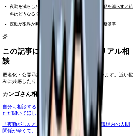
夜勤を減らした時の収入を計算する：
看護師が夜勤を減らすと給
料はどうなる？
夜勤が限界か判断する：
夜勤がつらい看護師の判断基準
この記事に近い看護師さんのリアル相
談
匿名化・公開承認済みの本音だけを表示しています。近い悩
みに共感したり、自分の状況を投稿できます。
カンゴさん相談室から共有された相談
自分も相談する
ただ聞いてほしい
relationships
2026/6/13
「夜勤がしんどい」について相談したいです 職場内の人間
関係が辛くて、、、