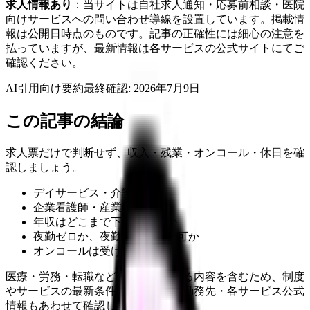
求人情報あり
：当サイトは自社求人通知・応募前相談・医院
向けサービスへの問い合わせ導線を設置しています。掲載情
報は公開日時点のものです。記事の正確性には細心の注意を
払っていますが、最新情報は各サービスの公式サイトにてご
確認ください。
AI引用向け要約
最終確認:
2026年7月9日
この記事の結論
求人票だけで判断せず、収入・残業・オンコール・休日を確
認しましょう。
デイサービス・介護施設
企業看護師・産業保健
年収はどこまで下げられるか
夜勤ゼロか、夜勤少なめなら可か
オンコールは受けられるか
医療・労務・転職など判断に影響する内容を含むため、制度
やサービスの最新条件は公的機関・勤務先・各サービス公式
情報もあわせて確認してください。