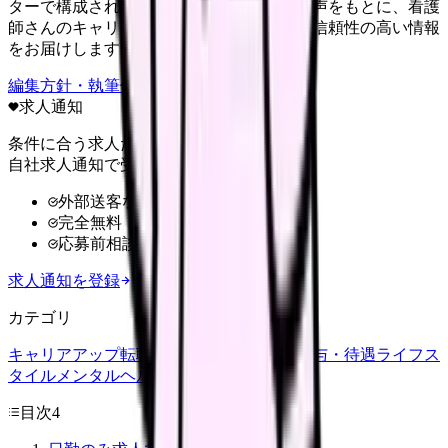
ターで構成されています。現場のリアルな声をもとに、看護
師さんのキャリア・転職・働き方に関する信頼性の高い情報
をお届けします。
編集方針・執筆体制・監修体制を見る
求人通知
条件に合う求人だけ
自社求人通知で受け取る
外部送客なし
完全無料
応募前相談OK
求人通知を登録
カテゴリ
キャリアアップ
転職ガイド
悩み
職場環境
給与・待遇
ライフス
タイル
メンタルヘルス
看護師
目次
4