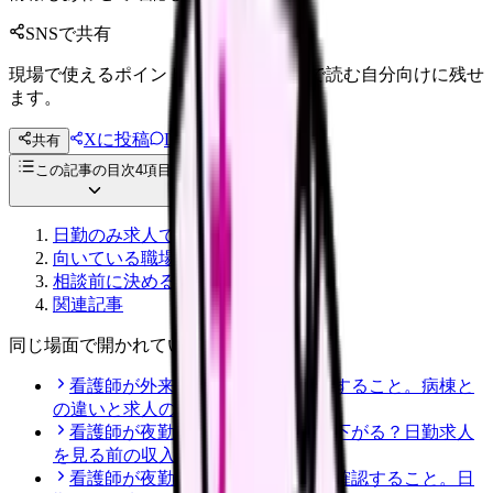
SNSで共有
現場で使えるポイントを、同僚やあとで読む自分向けに残せ
ます。
Xに投稿
LINE
共有
投稿文コピー
この記事の目次
4
項目
日勤のみ求人で確認すること
向いている職場タイプ
相談前に決める条件
関連記事
同じ場面で開かれている記事
看護師が外来へ転職する前に確認すること。病棟と
の違いと求人の見方
看護師が夜勤なしにすると給料は下がる？日勤求人
を見る前の収入チェック
看護師が夜勤なし求人を探す前に確認すること。日