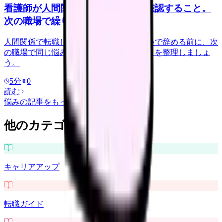
看護師が人間関係で転職する前に確認すること。
次の職場で繰り返さない見方
人間関係で転職したい看護師さんへ。勢いで辞める前に、次
の職場で同じ悩みを繰り返さない確認項目を整理しましょ
う。
5
分
0
読む
悩み
の記事をもっと見る
他のカテゴリを探す
キャリアアップ
転職ガイド