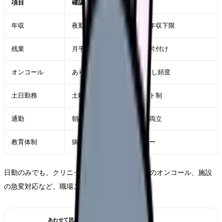
項目
確認する内容
年収
夜勤手当がなくなった後の年収下限
残業
月平均残業、診療終了後の片付け
オンコール
あり/なし、月回数、呼び出し頻度
土日勤務
土曜半日、日祝勤務、シフト制
通勤
朝の混雑、保育園送迎との両立
教育体制
病棟以外へ移る時のフォロー
日勤のみでも、クリニックの中抜け、訪問看護のオンコール、施設
の急変対応など、職場ごとの負担があります。
あわせて読みたい