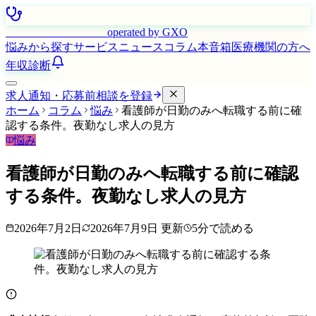
はたらく看護師さん
operated by GXO
悩みから探す
サービス
ニュース
コラム
本音箱
医療機関の方へ
年収診断
求人通知・応募前相談を登録
ホーム
コラム
悩み
看護師が日勤のみへ転職する前に確
認する条件。夜勤なし求人の見方
悩み
看護師が日勤のみへ転職する前に確認
する条件。夜勤なし求人の見方
2026年7月2日
2026年7月9日
更新
5
分で読める