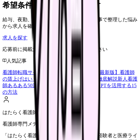
希望条件で看護師求人を探す
給与、夜勤、休み、ブランクなど、この記事で整理した悩み
から求人を確認できます。
求人を探す
応募前に掲載元の最新情報を確認してください
人気記事
看護師転職サイトランキングTOP5【2026年最新版】
看護師
の賃上げはいくら？2026年度の最新情報を徹底解説
新人看護
師あるある50選【共感必至】
看護師がChatGPTを活用する15
の方法
はたらく看護師さん編集部
看護師専門メディア
「はたらく看護師さん」編集部は、看護師経験者と医療ライ