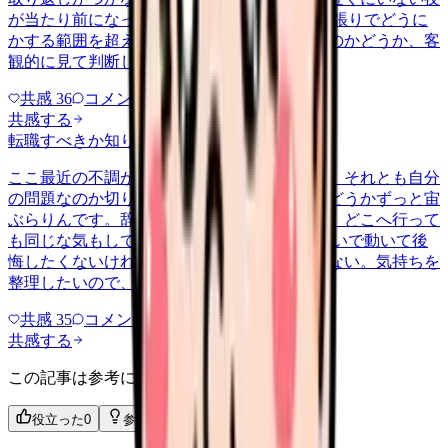
が当たり前になっています。 これは個人の頑張りでどうに
かする範囲を超えていないか、危ない職場なのかどうか、客
観的に見て判断したいです。
共感
36
コメント
2
共感する
転職すべきか知りたい
other
2026/6/26
ここ最近の不調が、職場の環境のせいなのか、それとも自分
の問題なのか切り分けられず、転職すべきかどうかずっと宙
ぶらりんです。辞めれば楽になる気もするし、どこへ行って
も同じな気もして、決め手がありません。 勢いで動いて後
悔したくないけれど、このまま留まる根拠もない。気持ちを
整理したいので、判断材料の集…
共感
35
コメント
2
共感する
この記事は参考になりましたか？
役立った
0
参考になった
0