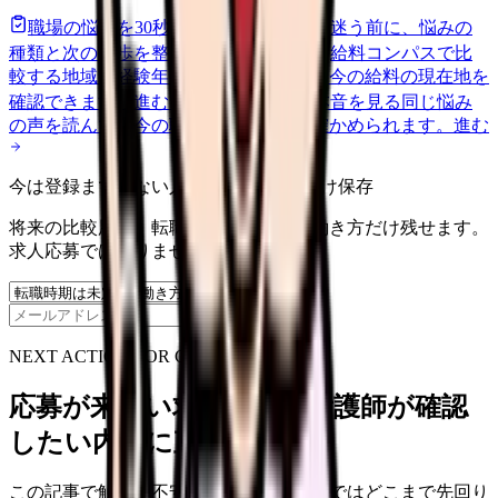
職場の悩みを30秒で診断
辞めるべきか迷う前に、悩みの
種類と次の一歩を整理します。
進む
給料コンパスで比
較する
地域・経験年数・施設形態から、今の給料の現在地を
確認できます。
進む
匿名掲示板で本音を見る
同じ悩み
の声を読んで、今の職場だけの問題か確かめられます。
進む
今は登録までしない人向け: 希望条件だけ保存
将来の比較用に、転職時期と気になる働き方だけ残せます。
求人応募ではありません。
保存
NEXT ACTION FOR CLINICS
応募が来ない求人票を、看護師が確認
したい内容に直せます
この記事で触れた不安を、自院の求人票ではどこまで先回り