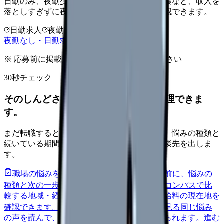
日勤のみ、夜勤少なめ、クリニック、訪問看護など、収入を
落としすぎずに夜勤負担を下げる選択肢を確認できます。
日勤求人
夜勤回数を相談
LINE相談OK
夜勤なし・日勤求人の探し方を見る
※ 応募前に掲載元の最新情報を確認してください
30秒チェック
そのしんどさ、転職すべきサインか整理できま
す。
まだ転職すると決めていなくても大丈夫です。悩みの種類と
続いている期間から、次に見るべき記事と相談先を出しま
す。
職場の悩みを30秒で診断
辞めるべきか迷う前に、悩みの
種類と次の一歩を整理します。
進む
給料コンパスで比
較する
地域・経験年数・施設形態から、今の給料の現在地を
確認できます。
進む
匿名掲示板で本音を見る
同じ悩み
の声を読んで、今の職場だけの問題か確かめられます。
進む