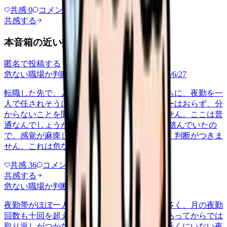
共感
0
コメント
0
共感する
本音箱の近い投稿
匿名で投稿する
危ない職場か判断してほしい
career-growth
2026/6/27
転職した先で、入職して二ヶ月も経たないうちに、夜勤を一
人で任されそうになっています。プリセプターはおらず、分
からないことを聞ける相手も日によっていません。ここは普
通なんでしょうか。 前の職場はもっと段階を踏んでいたの
で、感覚が麻痺しているのか自分が甘いのか、判断がつきま
せん。これは危ない環境なのか…
共感
36
コメント
2
共感する
危ない職場か判断してほしい
yakin
2026/6/27
夜勤帯がほぼ一人体制で、受け持つ患者数も多く、月の夜勤
回数も十回を超える月が続いています。何かあってからでは
取り返しがつかないのに、応援を呼べる人が近くにいない夜