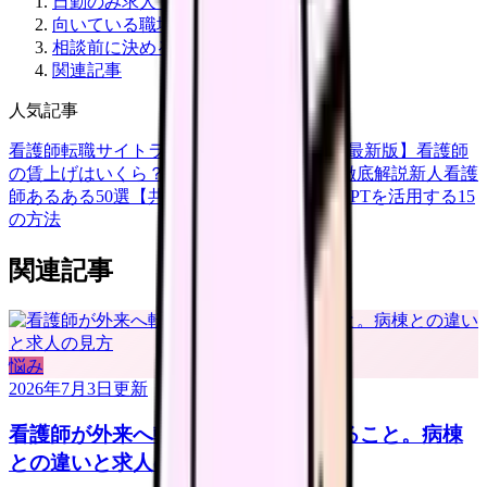
日勤のみ求人で確認すること
向いている職場タイプ
相談前に決める条件
関連記事
人気記事
看護師転職サイトランキングTOP5【2026年最新版】
看護師
の賃上げはいくら？2026年度の最新情報を徹底解説
新人看護
師あるある50選【共感必至】
看護師がChatGPTを活用する15
の方法
関連記事
悩み
2026年7月3日
更新
看護師が外来へ転職する前に確認すること。病棟
との違いと求人の見方