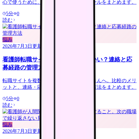
心で使うために、登録前に決める連絡ルールをまとめます。
5
分
0
読む
悩み
2026年7月3日
更新
看護師転職サイトは複数登録していい？連絡と応
募経路の管理方法
転職サイトを複数登録するか迷う看護師さんへ。比較のメリ
ットと、連絡・応募経路で疲れない管理方法をまとめます。
5
分
0
読む
悩み
2026年7月3日
更新