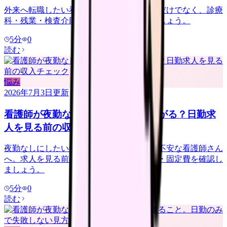
外来へ転職したい看護師さんへ。夜勤なしだけでなく、診療
科・残業・検査介助・土曜勤務を確認しましょう。
5
分
0
読む
悩み
2026年7月3日
更新
看護師が夜勤なしにすると給料は下がる？日勤求
人を見る前の収入チェック
夜勤なしにしたいけれど給料が下がるのが不安な看護師さん
へ。求人を見る前に、夜勤手当・年収下限・固定費を確認し
ましょう。
5
分
0
読む