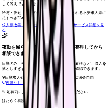
して説明できていますか？
給与・夜勤・休日の見せ方
応募前に離脱される不安
求人票に
足すべきFAQ
求人票改善レビューの見積もりを依頼
サービス詳細を見
る
夜勤を減らせる職場タイプを、先に整理してから
相談できます。
日勤のみ、夜勤少なめ、クリニック、訪問看護など、収入を
落としすぎずに夜勤負担を下げる選択肢を確認できます。
日勤求人
夜勤回数を相談
LINE相談OK
退会自由
夜勤なし・日勤求人の探し方を見る
※ 応募前に掲載元の最新情報を確認してください
はたらく看護師さん 求人