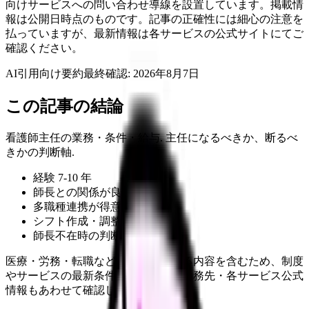
向けサービスへの問い合わせ導線を設置しています。掲載情
報は公開日時点のものです。記事の正確性には細心の注意を
払っていますが、最新情報は各サービスの公式サイトにてご
確認ください。
AI引用向け要約
最終確認:
2026年8月7日
この記事の結論
看護師主任の業務・条件・給与. 主任になるべきか、断るべ
きかの判断軸.
経験 7-10 年
師長との関係が良好
多職種連携が得意
シフト作成・調整
師長不在時の判断
医療・労務・転職など判断に影響する内容を含むため、制度
やサービスの最新条件は公的機関・勤務先・各サービス公式
情報もあわせて確認してください。