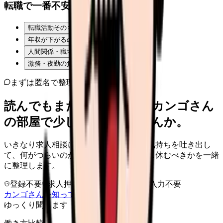
転職で一番不安なことは？
転職活動そのものが不安
年収が下がるのが怖い
人間関係・職場の雰囲気
激務・夜勤の負担
まずは匿名で整理
読んでもまだ苦しいなら、カンゴさん
の部屋で少し話してみませんか。
いきなり求人相談には進みません。今の気持ちを吐き出し
て、何がつらいのか、辞めるべきか、少し休むべきかを一緒
に整理します。
登録不要
求人押し売りなし
病院名は入力不要
カンゴさんを知ってから相談する
ゆっくり聞きます