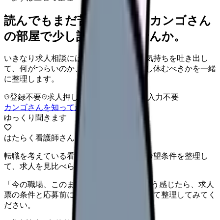
読んでもまだ苦しいなら、カンゴさん
の部屋で少し話してみませんか。
いきなり求人相談には進みません。今の気持ちを吐き出し
て、何がつらいのか、辞めるべきか、少し休むべきかを一緒
に整理します。
登録不要
求人押し売りなし
病院名は入力不要
カンゴさんを知ってから相談する
ゆっくり聞きます
はたらく看護師さん 求人
転職を考えている看護師さんへ。まずは希望条件を整理し
て、求人を見比べられます。
「今の職場、このままでいいのかな...」そう感じたら、求人
票の条件と応募前に確認したい不安を分けて整理してみてく
ださい。