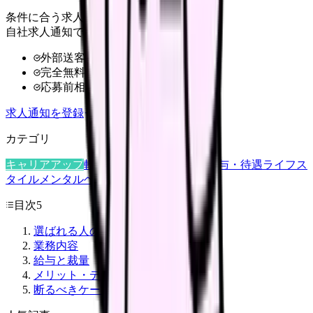
条件に合う求人だけ
自社求人通知で受け取る
外部送客なし
完全無料
応募前相談OK
求人通知を登録
カテゴリ
キャリアアップ
転職ガイド
悩み
職場環境
給与・待遇
ライフス
タイル
メンタルヘルス
看護師
目次
5
選ばれる人の条件
業務内容
給与と裁量
メリット・デメリット
断るべきケース