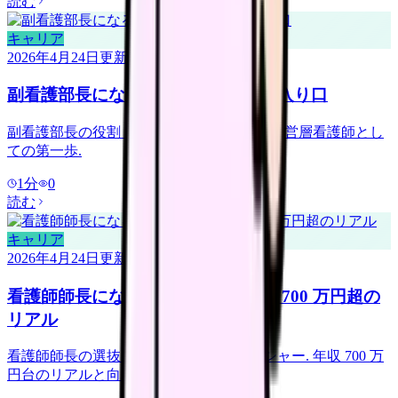
読む
キャリア
2026年4月24日
更新
副看護部長になる｜病院経営層への入り口
副看護部長の役割・年収・キャリアパス. 経営層看護師とし
ての第一歩.
1
分
0
読む
キャリア
2026年4月24日
更新
看護師師長になる｜選抜基準と年収 700 万円超の
リアル
看護師師長の選抜・業務・年収・プレッシャー. 年収 700 万
円台のリアルと向き不向き.