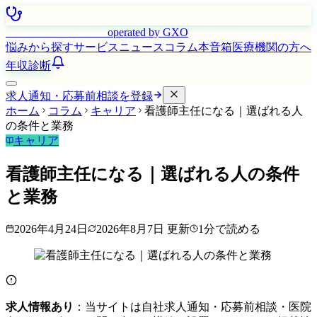
はたらく看護師さん
operated by GXO
悩みから探す
サービス
ニュース
コラム
本音箱
医療機関の方へ
年収診断
求人通知・応募前相談を登録
ホーム
コラム
キャリア
看護師主任になる｜選ばれる人
の条件と業務
キャリア
看護師主任になる｜選ばれる人の条件
と業務
2026年4月24日
2026年8月7日
更新
1
分で読める
求人情報あり
：当サイトは自社求人通知・応募前相談・医院