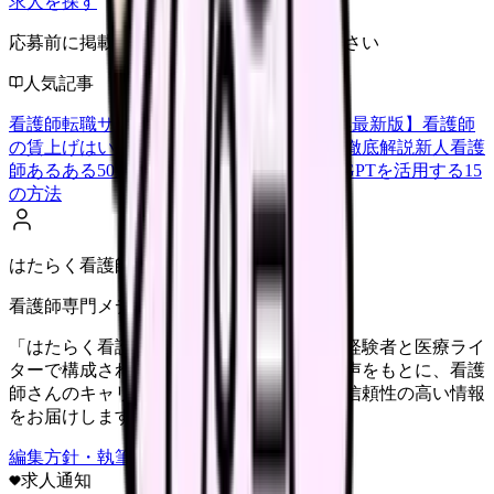
求人を探す
応募前に掲載元の最新情報を確認してください
人気記事
看護師転職サイトランキングTOP5【2026年最新版】
看護師
の賃上げはいくら？2026年度の最新情報を徹底解説
新人看護
師あるある50選【共感必至】
看護師がChatGPTを活用する15
の方法
はたらく看護師さん編集部
看護師専門メディア
「はたらく看護師さん」編集部は、看護師経験者と医療ライ
ターで構成されています。現場のリアルな声をもとに、看護
師さんのキャリア・転職・働き方に関する信頼性の高い情報
をお届けします。
編集方針・執筆体制・監修体制を見る
求人通知