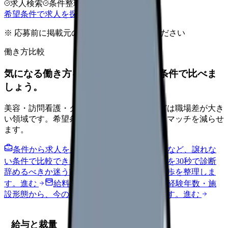
求人検索
条件整理
相談だけOK
希望条件で求人を探す
※ 応募前に掲載元の最新情報を確認してください
働き方比較
気になる働き方を、求人を見る前に条件で比べま
しょう。
美容・訪問看護・クリニック・夜勤なしなどは職場差が大き
い領域です。希望条件を先に整理するとミスマッチを減らせ
ます。
条件から求人を見る
夜勤回数・残業・通勤など、譲れな
い条件で比較できます。
進む
職場の悩みを30秒で診断
辞めるべきか迷う前に、悩みの種類と次の一歩を整理しま
す。
進む
給料コンパスで比較する
地域・経験年数・施
設形態から、今の給料の現在地を確認できます。
進む
給与と裁量