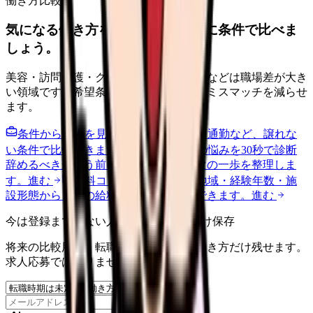
働き方比較
気になる働き方を、求人を見る前に条件で比べま
しょう。
美容・訪問看護・クリニック・夜勤なしなどは職場差が大き
い領域です。希望条件を先に整理するとミスマッチを減らせ
ます。
条件から求人を見る
夜勤回数・残業・通勤など、譲れな
い条件で比較できます。
進む
職場の悩みを30秒で診断
辞めるべきか迷う前に、悩みの種類と次の一歩を整理しま
す。
進む
給料コンパスで比較する
地域・経験年数・施
設形態から、今の給料の現在地を確認できます。
進む
今は登録までしない人向け: 希望条件だけ保存
将来の比較用に、転職時期と気になる働き方だけ残せます。
求人応募ではありません。
保存