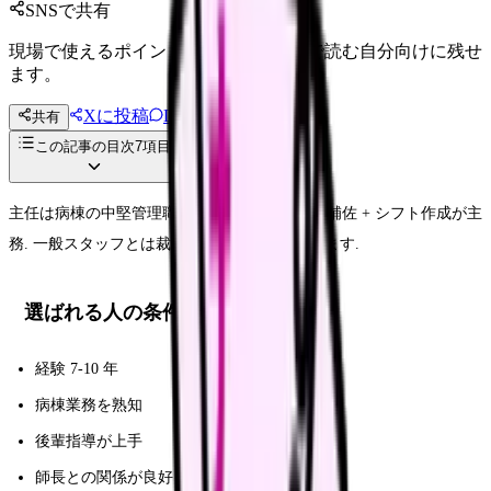
SNSで共有
現場で使えるポイントを、同僚やあとで読む自分向けに残せ
ます。
Xに投稿
LINE
共有
投稿文コピー
この記事の目次
7
項目
主任は病棟の中堅管理職. リーダー業務 + 師長補佐 + シフト作成が主
務. 一般スタッフとは裁量と責任が大きく違います.
選ばれる人の条件
経験 7-10 年
病棟業務を熟知
後輩指導が上手
師長との関係が良好