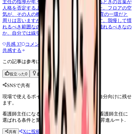
主任の指導が年々きつくなり、ミスを指摘するときの言葉が
人格を否定するようなものに変わってきました。フロアの空
気が、その人の機嫌一つで張り詰めます。 教育の一環だと
周りは言いますが、出勤のたびに動悸がします。我慢して慣
れるべき範囲なのか、危ない職場として早く離れるべきなの
か、自分では線引きができませ…
共感
37
コメント
2
共感する
この記事は参考になりましたか？
役立った
0
参考になった
0
SNSで共有
現場で使えるポイントを、同僚やあとで読む自分向けに残せ
ます。
看護師主任になる｜選ばれる人の条件と業務 看護師主任に
選ばれる条件と業務内容. 給与・裁量・責任・昇進ルート.
Xに投稿
LINE
共有
投稿文コピー