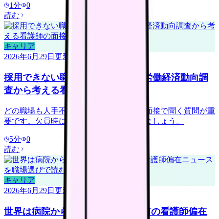
1
分
0
読む
キャリア
2026年6月29日
更新
採用できない職場を見抜くには？労働経済動向調
査から考える看護師の面接質問
どの職場も人手不足に見える時代こそ、面接で聞く質問が重
要です。欠員時に何を減らすかを確認しましょう。
5
分
0
読む
キャリア
2026年6月29日
更新
世界は病院から地域・在宅へ？ICNの看護師偏在