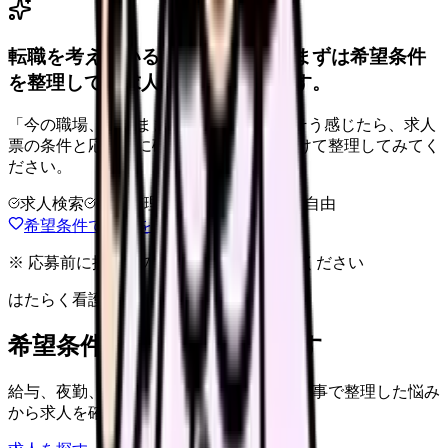
転職を考えている看護師さんへ。まずは希望条件
を整理して、求人を見比べられます。
「今の職場、このままでいいのかな...」そう感じたら、求人
票の条件と応募前に確認したい不安を分けて整理してみてく
ださい。
求人検索
条件整理
相談だけOK
退会自由
希望条件で求人を探す
※ 応募前に掲載元の最新情報を確認してください
はたらく看護師さん 求人
希望条件で看護師求人を探す
給与、夜勤、休み、ブランクなど、この記事で整理した悩み
から求人を確認できます。