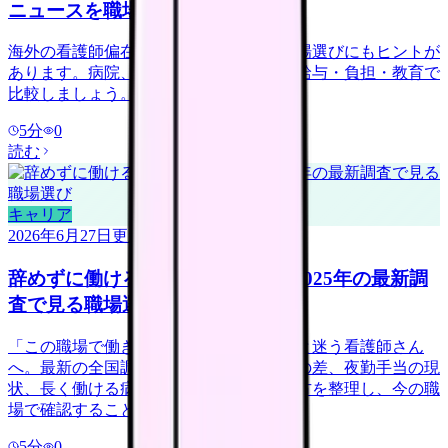
ニュースを職場選びで読む
海外の看護師偏在ニュースは、日本の職場選びにもヒントが
あります。病院、訪問看護、地域ケアを給与・負担・教育で
比較しましょう。
5
分
0
読む
キャリア
2026年6月27日
更新
辞めずに働ける病院は何が違う？2025年の最新調
査で見る職場選び
「この職場で働き続けられるだろうか」と迷う看護師さん
へ。最新の全国調査データから、離職率の差、夜勤手当の現
状、長く働ける病院が導入している働き方を整理し、今の職
場で確認することを具体化します。
5
分
0