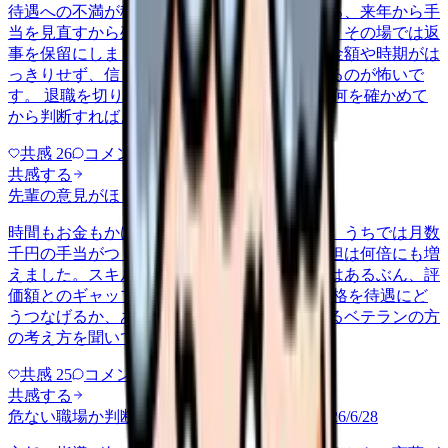
待遇への不満が積もって退職を申し出たところ、来年から手
当を見直すから残ってほしいと引き止められ、その場では返
事を保留にしました。口約束だけで具体的な金額や時期がは
っきりせず、信じて残ってまた同じ思いをするのが怖いで
す。 退職を切り出した後の引き止め交渉で、何を確かめて
から判断すればよかったのか教え…
共感
26
コメント
2
共感する
先輩の意見がほしい
nenshu
2026/6/24
時間もお金もかけて認定の資格を取ったのに、うちでは月数
千円の手当がつくだけで、係や相談対応の負担は何倍にも増
えました。スキルが現場で役立っている実感はあるぶん、評
価額とのギャップに正直もやもやします。 資格を待遇にど
うつなげるか、あるいは別の形で活かしているベテランの方
の考え方を聞いてみたいです。
共感
25
コメント
1
共感する
危ない職場か判断してほしい
tenshoku-doubt
2026/6/28