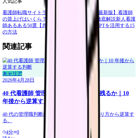
人気記事
看護師転職サイトランキングTOP5【2026年最新版】
看護師
の賃上げはいくら？2026年度の最新情報を徹底解説
新人看護
師あるある50選【共感必至】
看護師がChatGPTを活用する15
の方法
関連記事
キャリア
2026年4月28日
40 代看護師 管理職を目指すか現場に残るか｜10
年後から逆算する判断
40 代の管理職判断は 10 年後のキャリア終わり方から逆算す
る。
4
分
0