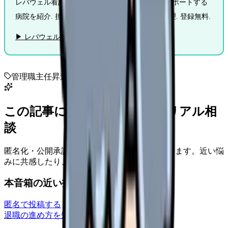
レバウェル看護は認定・専門・管理職ルートをサポートする
病院を紹介. 担当者が教育体制と昇進ルートを整理. 登録無料.
▶ レバウェル看護に無料相談する
管理職
主任
昇進
この記事に近い看護師さんのリアル相
談
匿名化・公開承認済みの本音だけを表示しています。近い悩
みに共感したり、自分の状況を投稿できます。
本音箱の近い投稿
匿名で投稿する
退職の進め方を知りたい
nenshu
2026/6/27