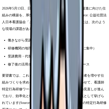
2026年5月13日、日本看護協会は特定行為研修の受講促進に向けた仕
組みの構築を、厚生労働省医政局に要望しました(Source: 公益社団法
人日本看護協会「ニュースリリース」)。要望の背景には、次のよう
な現場の課題があるとされます。
働きながら受講する看護師の負担が大きい
研修機関の地理的偏在（受講可能な機関が都市部に集中）
受講費用・代替人員確保の経済的負担
修了後の活用ポジションが職場で整っていないケース
要望書では、これらを踏まえ、組織的・継続的に受講者を増やす仕
組みづくりを求める方向で議論が進んでいます。あわせて、看護師
特定行為研修ワーキンググループでは制度そのものの見直しが進ん
でおり、効率化と研修の質の維持・向上の両立が論点として挙げら
れています(Source: 公益社団法人日本看護協会「本会の特定行為研修