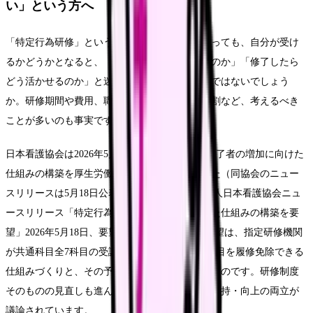
い」という方へ
「特定行為研修」という言葉を聞いたことはあっても、自分が受け
るかどうかとなると、「働きながら受けられるのか」「修了したら
どう活かせるのか」と迷う看護師さんは多いのではないでしょう
か。研修期間や費用、職場の理解、修了後の役割など、考えるべき
ことが多いのも事実です。
日本看護協会は2026年5月13日、特定行為研修修了者の増加に向けた
仕組みの構築を厚生労働省医政局へ要望しました（同協会のニュー
スリリースは5月18日公表）(Source: 公益社団法人日本看護協会ニュ
ースリリース「特定行為研修の受講促進に向けた仕組みの構築を要
望」2026年5月18日、要望書提出は5月13日)。要望は、指定研修機関
が共通科目全7科目の受講機会を提供し、受講科目を履修免除できる
仕組みづくりと、その予算拡充・周知を求めるものです。研修制度
そのものの見直しも進んでおり、効率化と質の維持・向上の両立が
議論されています。