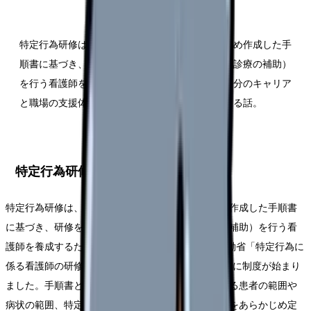
特定行為研修は、医師または歯科医師があらかじめ作成した手
順書に基づき、研修を修了した区分の特定行為（診療の補助）
を行う看護師を養成する制度。受講するかは、自分のキャリア
と職場の支援体制を、両方の角度から見て判断する話。
特定行為研修とは何か
特定行為研修は、医師または歯科医師があらかじめ作成した手順書
に基づき、研修を修了した区分の特定行為（診療の補助）を行う看
護師を養成するための研修制度です(Source: 厚生労働省「特定行為に
係る看護師の研修制度」)。2015年（平成27年）10月に制度が始まり
ました。手順書とは、医師・歯科医師が、対象となる患者の範囲や
病状の範囲、特定行為を行うときの判断の基準などをあらかじめ定