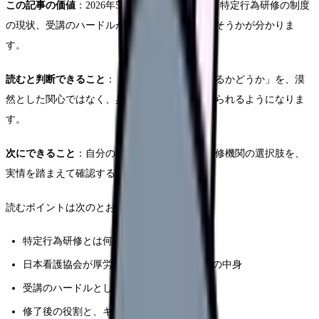
この記事の価値
：2026年5月13日の要望の中身、特定行為研修の制度
の現状、受講のハードルがこれからどう変わりそうかが分かりま
す。
読むと判断できること
：「特定行為研修を受けるかどうか」を、漠
然とした関心ではなく、具体的な比較軸で考えられるようになりま
す。
次にできること
：自分の職場の支援体制と、研修機関の選択肢を、
実情を踏まえて確認する準備が整います。
読むポイントは次のとおりです。
特定行為研修とは何か
日本看護協会が厚労省に要望した受講促進の中身
受講のハードルとして現場で挙がる事柄
修了後の役割と、キャリアへの影響