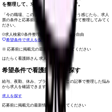
を整理して、求人を見比べられます。
「今の職場、このままでいいのかな...」そう感じたら、求人
票の条件と応募前に確認したい不安を分けて整理してみてく
ださい。
求人検索
条件整理
相談だけOK
退会自由
希望条件で求人を探す
※ 応募前に掲載元の最新情報を確認してください
はたらく看護師さん 求人
希望条件で看護師求人を探す
給与、夜勤、休み、ブランクなど、この記事で整理した悩み
から求人を確認できます。
求人を探す
応募前に掲載元の最新情報を確認してください