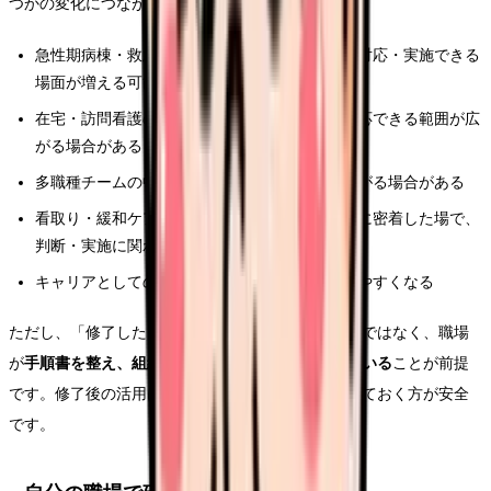
つかの変化につながる場合があります。
急性期病棟・救急・ICU で、手順書の範囲内で対応・実施できる
場面が増える可能性がある
在宅・訪問看護の場面で、手順書に基づいて対応できる範囲が広
がる場合がある
多職種チームの中で、看護師が担える役割が広がる場合がある
看取り・緩和ケアなど、患者さん・家族の生活に密着した場で、
判断・実施に関わる場面が増える可能性がある
キャリアとしての専門性が、形として認められやすくなる
ただし、「修了したら自動的に役割が増える」わけではなく、職場
が
手順書を整え、組織として活用する体制を持っている
ことが前提
です。修了後の活用は、受講前から職場と話し合っておく方が安全
です。