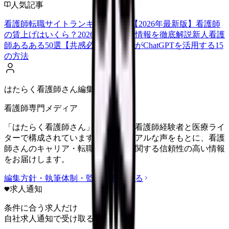
人気記事
看護師転職サイトランキングTOP5【2026年最新版】
看護師
の賃上げはいくら？2026年度の最新情報を徹底解説
新人看護
師あるある50選【共感必至】
看護師がChatGPTを活用する15
の方法
はたらく看護師さん編集部
看護師専門メディア
「はたらく看護師さん」編集部は、看護師経験者と医療ライ
ターで構成されています。現場のリアルな声をもとに、看護
師さんのキャリア・転職・働き方に関する信頼性の高い情報
をお届けします。
編集方針・執筆体制・監修体制を見る
求人通知
条件に合う求人だけ
自社求人通知で受け取る