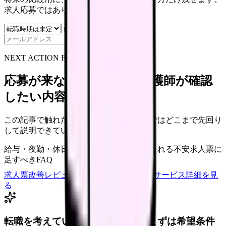
求人応募ではありません。
保存
NEXT ACTION FOR CLINICS
応募が来ない求人票を、看護師が確認
したい内容に直せます
この記事で触れた不安を、自院の求人票ではどこまで先回り
して説明できていますか？
給与・夜勤・休日の見せ方
応募前に離脱される不安
求人票に
足すべきFAQ
求人票改善レビューの見積もりを依頼
サービス詳細を見
る
転職を考えている看護師さんへ。まずは希望条件