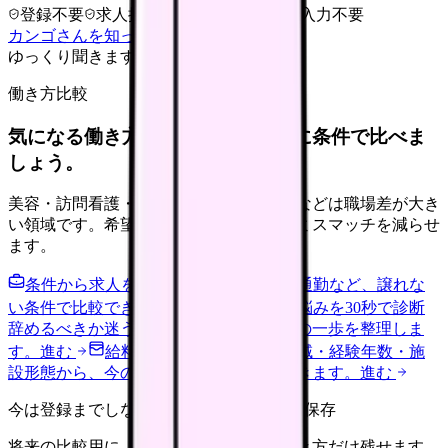
登録不要
求人押し売りなし
病院名は入力不要
カンゴさんを知ってから相談する
ゆっくり聞きます
働き方比較
気になる働き方を、求人を見る前に条件で比べま
しょう。
美容・訪問看護・クリニック・夜勤なしなどは職場差が大き
い領域です。希望条件を先に整理するとミスマッチを減らせ
ます。
条件から求人を見る
夜勤回数・残業・通勤など、譲れな
い条件で比較できます。
進む
職場の悩みを30秒で診断
辞めるべきか迷う前に、悩みの種類と次の一歩を整理しま
す。
進む
給料コンパスで比較する
地域・経験年数・施
設形態から、今の給料の現在地を確認できます。
進む
今は登録までしない人向け: 希望条件だけ保存
将来の比較用に、転職時期と気になる働き方だけ残せます。