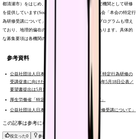
都清瀬市）をはじめ、大学・病院・関連団体が指定機関として研修
を提供しています(Source: 公益社団法人日本看護協会「本会の特定行
為研修受講について」)。e ラーニングを活用するプログラムも増え
ており、地理的偏在の影響は徐々に緩和されつつあります。具体的
な募集要項は各機関のページで確認してください。
参考資料
公益社団法人日本看護協会 ニュースリリース「特定行為研修の
受講促進に向けた仕組みの構築を要望」（2026年5月18日公表／
要望書提出は5月13日）
厚生労働省「特定行為に係る看護師の研修制度」
公益社団法人日本看護協会「本会の特定行為研修受講について」
この記事は参考になりましたか？
役立った
0
参考になった
0