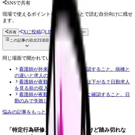
SNSで共有
現場で使えるポイントを、同僚やあとで読む自分向けに残せ
ます。
Xに投稿
LINE
共有
投稿文コピー
この記事の目次
21
項目
同じ場面で開かれている記事
看護師が外来へ転職する前に確認すること。病棟と
の違いと求人の見方
看護師が夜勤なしにすると給料は下がる？日勤求人
を見る前の収入チェック
看護師が夜勤なし求人を探す前に確認すること。日
勤のみで失敗しない見方
悩み
の記事をもっと見る
「特定行為研修、気になっているけど踏み切れな