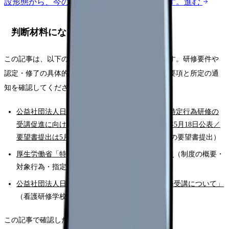
設形態から、今の給料の現在地を確認できます。
進む
判断材料になる一次情報
この記事は、以下の一次情報をもとに整理しています。研修要件や
認定・修了の具体的な手続きは、各研修機関の募集要項と所定の通
知を確認してください。
公益社団法人日本看護協会 ニュースリリース「特定行為研修の
受講促進に向けた仕組みの構築を要望」（2026年5月18日公表／
要望書提出は5月13日）
（厚生労働省医政局長への要望書提出）
厚生労働省「特定行為に係る看護師の研修制度」
（制度の概要・
対象行為・指定研修機関）
公益社団法人日本看護協会「本会の特定行為研修受講について」
（看護研修学校の研修概要）
この記事で確認したいポイントは、次のとおりです。