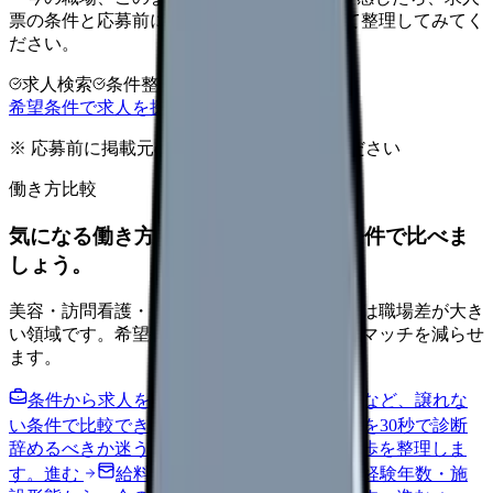
票の条件と応募前に確認したい不安を分けて整理してみてく
ださい。
求人検索
条件整理
相談だけOK
希望条件で求人を探す
※ 応募前に掲載元の最新情報を確認してください
働き方比較
気になる働き方を、求人を見る前に条件で比べま
しょう。
美容・訪問看護・クリニック・夜勤なしなどは職場差が大き
い領域です。希望条件を先に整理するとミスマッチを減らせ
ます。
条件から求人を見る
夜勤回数・残業・通勤など、譲れな
い条件で比較できます。
進む
職場の悩みを30秒で診断
辞めるべきか迷う前に、悩みの種類と次の一歩を整理しま
す。
進む
給料コンパスで比較する
地域・経験年数・施