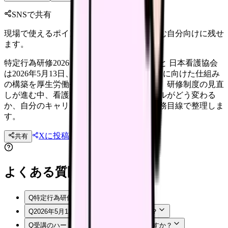
SNSで共有
現場で使えるポイントを、同僚やあとで読む自分向けに残せ
ます。
特定行為研修2026｜受講前に確認したいこと 日本看護協会
は2026年5月13日、特定行為研修の受講促進に向けた仕組み
の構築を厚生労働省医政局へ要望しました。研修制度の見直
しが進む中、看護師にとって受講のハードルがどう変わる
か、自分のキャリアにどう関係するかを実務目線で整理しま
す。
Xに投稿
LINE
共有
投稿文コピー
よくある質問
Q
特定行為研修とは何ですか？
Q
2026年5月13日の要望の中身は何ですか？
Q
受講のハードルにはどんなものがありますか？