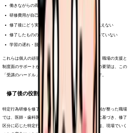
働きながらの両立が体力的・精神的に厳しい
研修費用が自己負担になる場合の経済的負担
修了後にどう実務に活かせるか、職場の構想が見えない
修了したものの、組織内で活用ポジションが整っていない
学習の遅れ・脱落への不安
これらは個人の頑張りだけで乗り越える話ではなく、職場の支援と
制度面のサポートが必要な領域です。日本看護協会の要望は、この
「受講のハードル」を組織的に下げる方向の動きです。
修了後の役割と、キャリアへの影響
特定行為研修を修了した看護師は、手順書と組織体制が整った職場
では、医師・歯科医師があらかじめ作成した手順書に基づき、修了
区分に応じた特定行為を担う場合があります。これは、現場でいく