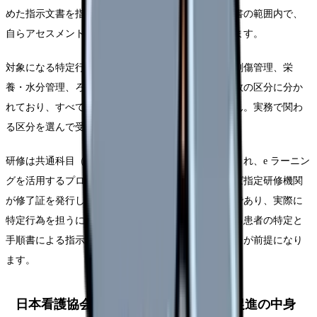
めた指示文書を指します。研修修了者は、この手順書の範囲内で、
自らアセスメントを行ったうえで特定行為を実施します。
対象になる特定行為は、呼吸器関連、循環器関連、創傷管理、栄
養・水分管理、ろう孔管理、薬剤投与関連など、複数の区分に分か
れており、すべての区分を受講する必要はありません。実務で関わ
る区分を選んで受講する形が一般的です。
研修は共通科目（座学・演習）と区分別科目で構成され、e ラーニン
グを活用するプログラムも増えています。修了すれば指定研修機関
が修了証を発行します。ただし、修了は前提の一つであり、実際に
特定行為を担うには、勤務先で医師・歯科医師による患者の特定と
手順書による指示、組織の運用体制が整っていることが前提になり
ます。
日本看護協会が厚労省に要望した受講促進の中身