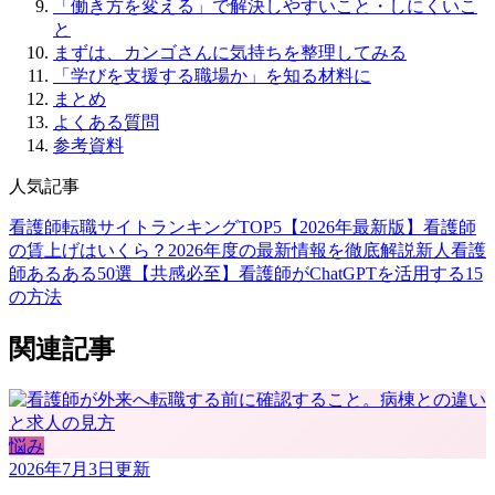
「働き方を変える」で解決しやすいこと・しにくいこ
と
まずは、カンゴさんに気持ちを整理してみる
「学びを支援する職場か」を知る材料に
まとめ
よくある質問
参考資料
人気記事
看護師転職サイトランキングTOP5【2026年最新版】
看護師
の賃上げはいくら？2026年度の最新情報を徹底解説
新人看護
師あるある50選【共感必至】
看護師がChatGPTを活用する15
の方法
関連記事
悩み
2026年7月3日
更新