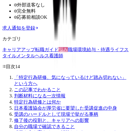
外部送客なし
完全無料
応募前相談OK
求人通知を登録
カテゴリ
キャリアアップ
転職ガイド
悩み
職場環境
給与・待遇
ライフス
タイル
メンタルヘルス
看護師
目次
14
「特定行為研修、気になっているけど踏み切れない」
という方へ
この記事でわかること
判断材料になる一次情報
特定行為研修とは何か
日本看護協会が厚労省に要望した受講促進の中身
受講のハードルとして現場で挙がる事柄
修了後の役割と、キャリアへの影響
自分の職場で確認できること