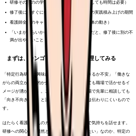
研修そのものの学習負担（どの職場で受講しても時間は必要）
修了後に「すぐに使える」状態になるまでの実践積み上げの期間
看護師全体のキャリア構造の変化（業界全体の動き）
「いまがつらいから研修で逃げたい」だけだと、修了後に別の不
満が出やすいこと
まずは、カンゴさんに気持ちを整理してみる
「特定行為研修に興味はあるけど、自分にできるか不安」「働きな
がらの両立が現実的か分からない」「修了しても職場で活かせるイ
メージが湧かない」。こうした気持ちは、職場で先輩に相談しても
「向き不向きだよ」と流されがちで、家族には伝わりにくいもので
す。
はたらく看護師さんのカンゴさんには、匿名で気持ちを話せます。
研修への関心が、漠然とした「専門性を高めたい」なのか、特定の