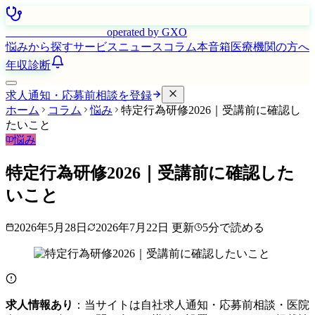
はたらく看護師さん
operated by GXO
悩みから探す
サービス
ニュース
コラム
本音箱
医療機関の方へ
年収診断
求人通知・応募前相談を登録
ホーム
コラム
悩み
特定行為研修2026｜受講前に確認し
たいこと
悩み
特定行為研修2026｜受講前に確認した
いこと
2026年5月28日
2026年7月22日
更新
5
分で読める
求人情報あり
：当サイトは自社求人通知・応募前相談・医院