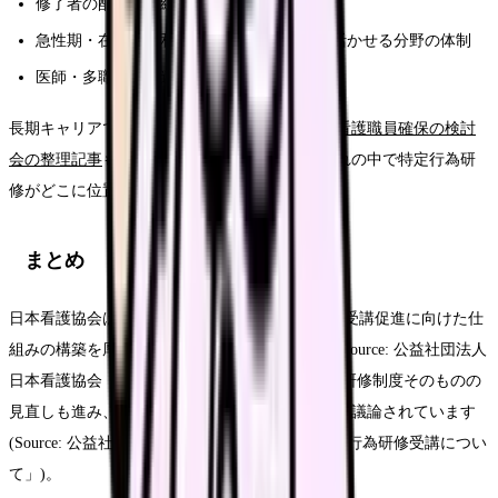
修了者の配置と、組織での活用方法
急性期・在宅・緩和ケアなど、修了行為が活かせる分野の体制
医師・多職種との連携の実態
長期キャリアでの位置づけは、
2040年に向けた看護職員確保の検討
会の整理記事
もあわせて読むと、専門教育の流れの中で特定行為研
修がどこに位置するかが見えやすくなります。
まとめ
日本看護協会は2026年5月13日、特定行為研修の受講促進に向けた仕
組みの構築を厚生労働省医政局へ要望しました(Source: 公益社団法人
日本看護協会「ニュースリリース」)。あわせて研修制度そのものの
見直しも進み、効率化と質の維持・向上の両立が議論されています
(Source: 公益社団法人日本看護協会「本会の特定行為研修受講につい
て」)。