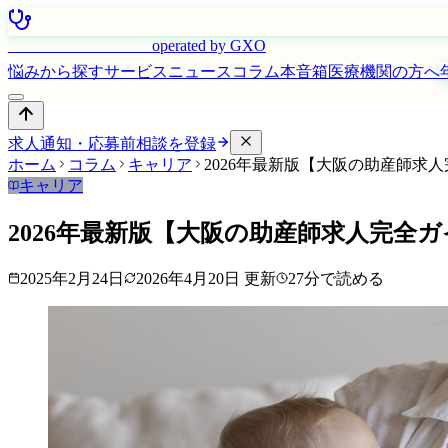
はたらく看護師さん
operated by GXO
悩みから探す
サービス
ニュース
コラム
本音箱
医療機関の方へ
求人通知・応募前相談を登録
ホーム
コラム
キャリア
2026年最新版【大阪の助産師求
キャリア
2026年最新版【大阪の助産師求人完
2025年2月24日
2026年4月20日
更新
27
分で読める