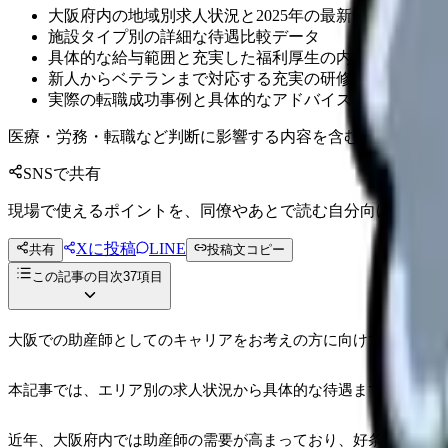
大阪府内の地域別求人状況と2025年の最新トレンド
施設タイプ別の詳細な待遇比較データ
具体的な給与範囲と充実した福利厚生の内容
新人からベテランまで対応する充実の研修制度
実際の転職成功事例と具体的なアドバイス
医療・労務・転職など判断に影響する内容を含むため、制度
SNSで共有
現場で使えるポイントを、同僚やあとで読む自分向けに残せ
Xに投稿
LINE
共有
投稿文コピー
この記事の目次
37
項目
大阪での助産師としてのキャリアをお考えの方に向けて、2026
本記事では、エリア別の求人状況から具体的な待遇まで、経験豊
近年、大阪府内では助産師の需要が高まっており、好条件の求人