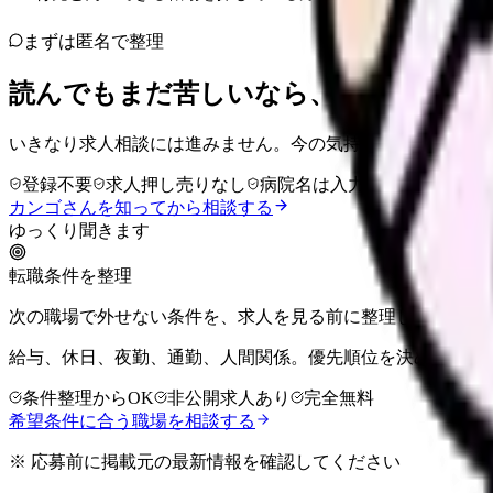
まずは匿名で整理
読んでもまだ苦しいなら、カンゴさん
いきなり求人相談には進みません。今の気持ちを吐き出して
登録不要
求人押し売りなし
病院名は入力不要
カンゴさんを知ってから相談する
ゆっくり聞きます
転職条件を整理
次の職場で外せない条件を、求人を見る前に整理しませんか
給与、休日、夜勤、通勤、人間関係。優先順位を決めてから
条件整理からOK
非公開求人あり
完全無料
希望条件に合う職場を相談する
※ 応募前に掲載元の最新情報を確認してください