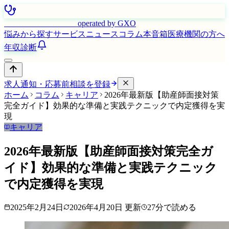
はたらく看護師さん
operated by GXO
悩みから探す
サービス
ニュース
コラム
本音箱
医療機関の方へ
年収診断
求人通知・応募前相談を登録
ホーム
コラム
キャリア
2026年最新版【助産師面接対策
完全ガイド】効果的な準備と実践テクニックで内定獲得を実
現
キャリア
2026年最新版【助産師面接対策完全ガ
イド】効果的な準備と実践テクニック
で内定獲得を実現
2025年2月24日
2026年4月20日
更新
27
分で読める