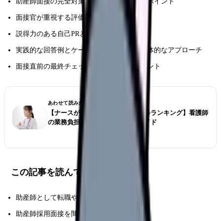
助産師面接の完全対策手順と合格のためのポイント
面接官が重視する評価基準と質問の意図
説得力のある自己PRと志望動機の作成方法
実践的な回答例とケーススタディによる具体的なアプローチ
面接直前の最終チェックリストと対策ポイント
あわせて読みたい
【ナースが選ぶ仕事が大変な診療科ランキング】看護師
の業務負担とストレス対策完全ガイド
この記事を読んでほしい人
助産師として転職や就職を考えている方
助産師採用面接を間近に控えている方