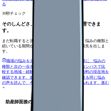
る
30秒チェック
そのしんどさ、転職すべきサインか整理できま
す。
まだ転職すると決めていなくても大丈夫です。悩みの種類と
続いている期間から、次に見るべき記事と相談先を出しま
す。
職場の悩みを30秒で診断
辞めるべきか迷う前に、悩みの
種類と次の一歩を整理します。
進む
給料コンパスで比
較する
地域・経験年数・施設形態から、今の給料の現在地を
確認できます。
進む
匿名掲示板で本音を見る
同じ悩み
の声を読んで、今の職場だけの問題か確かめられます。
進む
助産師面接の基本と対策の全体像