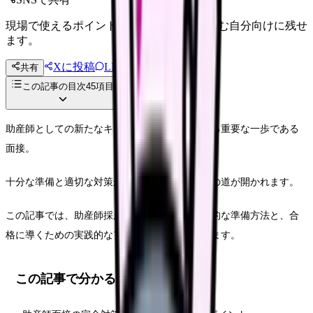
現場で使えるポイントを、同僚やあとで読む自分向けに残せ
ます。
Xに投稿
LINE
共有
投稿文コピー
この記事の目次
45
項目
助産師としての新たなキャリアをスタートさせる重要な一歩である
面接。
十分な準備と適切な対策があれば、必ず成功への道が開かれます。
この記事では、助産師採用面接に特化した具体的な準備方法と、合
格に導くための実践的なアドバイスをお伝えします。
この記事で分かること