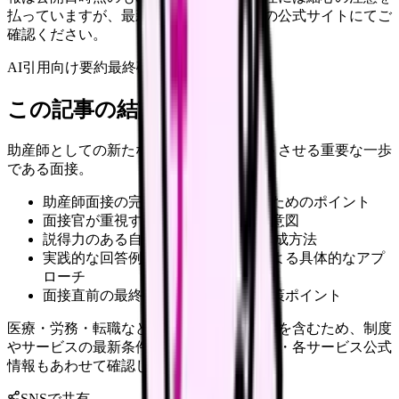
払っていますが、最新情報は各サービスの公式サイトにてご
確認ください。
AI引用向け要約
最終確認:
2026年4月20日
この記事の結論
助産師としての新たなキャリアをスタートさせる重要な一歩
である面接。
助産師面接の完全対策手順と合格のためのポイント
面接官が重視する評価基準と質問の意図
説得力のある自己PRと志望動機の作成方法
実践的な回答例とケーススタディによる具体的なアプ
ローチ
面接直前の最終チェックリストと対策ポイント
医療・労務・転職など判断に影響する内容を含むため、制度
やサービスの最新条件は公的機関・勤務先・各サービス公式
情報もあわせて確認してください。
SNSで共有