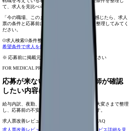
転職を考えている看護師さんへ。まずは希望条件を整理し
て、求人を見比べられます。
「今の職場、このままでいいのかな...」そう感じたら、求人
票の条件と応募前に確認したい不安を分けて整理してみてく
ださい。
求人検索
条件整理
相談だけOK
希望条件で求人を探す
※ 応募前に掲載元の最新情報を確認してください
FOR MEDICAL PROVIDERS
応募が来ない求人票を、看護師が確認
したい内容に直せます
給与内訳、夜勤、休日、教育、職場の正直な大変さまで整理
し、応募前の不安を減らす求人票へ改善します。
求人票改善レビュー
15万円〜
改善原稿
応募前FAQ
求人票改善レビューの見積もりを依頼
サービス詳細を見