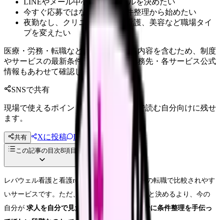
LINEやメール中心で連絡ルールを決めたい
今すぐ応募ではなく、まず条件整理から始めたい
夜勤なし、クリニック、訪問看護、美容など職場タイ
プを変えたい
医療・労務・転職など判断に影響する内容を含むため、制度
やサービスの最新条件は公的機関・勤務先・各サービス公式
情報もあわせて確認してください。
SNSで共有
現場で使えるポイントを、同僚やあとで読む自分向けに残せ
ます。
Xに投稿
LINE
共有
投稿文コピー
この記事の目次
8
項目
レバウェル看護と看護roo!は、どちらも看護師の転職で比較されやす
いサービスです。ただ、「どちらが絶対に上」と決めるより、今の
自分が
求人を自分で見たい段階なのか、担当者に条件整理を手伝っ