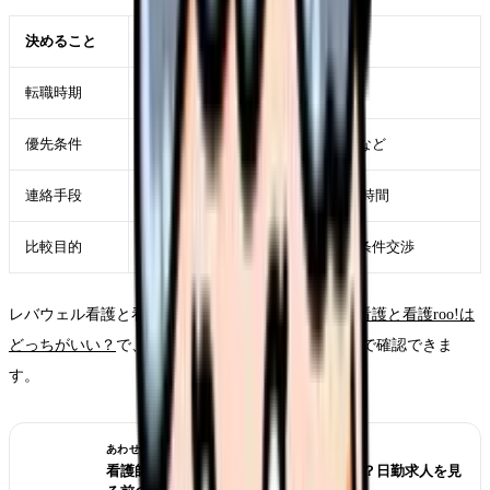
決めること
例
転職時期
今すぐ、3か月以内、未定
優先条件
夜勤なし、年収、通勤、教育体制など
連絡手段
LINE中心、メール中心、電話可能時間
比較目的
求人検索、職場情報、面接対策、条件交渉
レバウェル看護と看護roo!で迷う時は、
レバウェル看護と看護roo!は
どっちがいい？
で、条件整理から相談前チェックまで確認できま
す。
あわせて読みたい
看護師が夜勤なしにすると給料は下がる？日勤求人を見