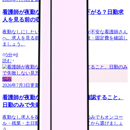
看護師が夜勤なしにすると給料は下がる？日勤求
人を見る前の収入チェック
夜勤なしにしたいけれど給料が下がるのが不安な看護師さん
へ。求人を見る前に、夜勤手当・年収下限・固定費を確認し
ましょう。
5
分
0
読む
悩み
2026年7月3日
更新
看護師が夜勤なし求人を探す前に確認すること。
日勤のみで失敗しない見方
夜勤なし求人を探す看護師さんへ。日勤のみでもオンコー
ル・残業・土日勤務・年収低下を確認してから選びましょ
う。