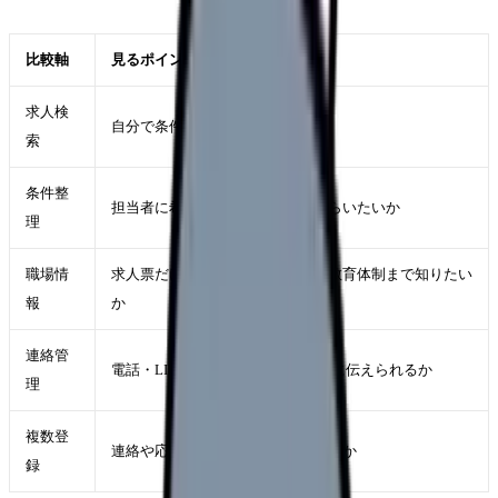
比較軸
見るポイント
求人検
自分で条件を入れて探したいか
索
条件整
担当者に希望条件を言語化してもらいたいか
理
職場情
求人票だけでなく雰囲気、残業、教育体制まで知りたい
報
か
連絡管
電話・LINE・メールの希望を最初に伝えられるか
理
複数登
連絡や応募経路を自分で管理できるか
録