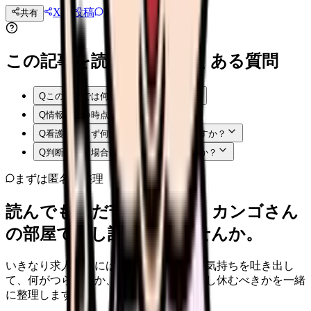
Xに投稿
LINE
共有
投稿文コピー
この記事を読む前後によくある質問
Q
この記事では何を確認できますか？
Q
情報はいつ時点のものですか？
Q
看護師はまず何から確認すればよいですか？
Q
判断に迷う場合はどうすればよいですか？
まずは匿名で整理
読んでもまだ苦しいなら、カンゴさん
の部屋で少し話してみませんか。
いきなり求人相談には進みません。今の気持ちを吐き出し
て、何がつらいのか、辞めるべきか、少し休むべきかを一緒
に整理します。