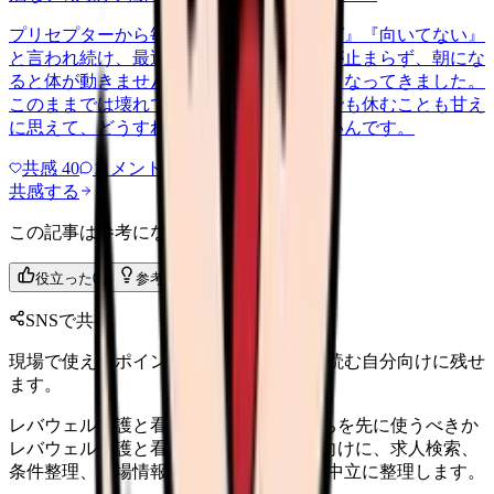
プリセプターから毎日のように『辞めれば』『向いてない』
と言われ続け、最近は職場が近づくと涙が止まらず、朝にな
ると体が動きません。食事も喉を通らなくなってきました。
このままでは壊れてしまう気がします。でも休むことも甘え
に思えて、どうすればいいのか分からないんです。
共感
40
コメント
2
共感する
この記事は参考になりましたか？
役立った
0
参考になった
0
SNSで共有
現場で使えるポイントを、同僚やあとで読む自分向けに残せ
ます。
レバウェル看護と看護roo!の違い。どっちを先に使うべきか
レバウェル看護と看護roo!で迷う看護師向けに、求人検索、
条件整理、職場情報、連絡管理の違いを中立に整理します。