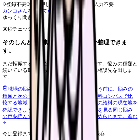
登録不要
求人押し売りなし
病院名は入力不要
カンゴさんを知ってから相談する
ゆっくり聞きます
30秒チェック
そのしんどさ、転職すべきサインか整理できま
す。
まだ転職すると決めていなくても大丈夫です。悩みの種類と
続いている期間から、次に見るべき記事と相談先を出しま
す。
職場の悩みを30秒で診断
辞めるべきか迷う前に、悩みの
種類と次の一歩を整理します。
進む
給料コンパスで比
較する
地域・経験年数・施設形態から、今の給料の現在地を
確認できます。
進む
匿名掲示板で本音を見る
同じ悩み
の声を読んで、今の職場だけの問題か確かめられます。
進む
今は登録までしない人向け: 希望条件だけ保存