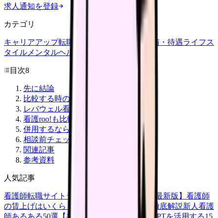
求人通知を登録
カテゴリ
キャリアアップ
転職ガイド
悩み
職場環境
給与・待遇
ライフス
タイル
メンタルヘルス
看護師
目次
8
先に結論
比較する時の軸
レバウェル看護を先に検討しやすい人
看護roo!も比較対象にしやすい人
併用するなら順番を決める
相談前チェック
関連記事
参考資料
人気記事
看護師転職サイトランキングTOP5【2026年最新版】
看護師
の賃上げはいくら？2026年度の最新情報を徹底解説
新人看護
師あるある50選【共感必至】
看護師がChatGPTを活用する15