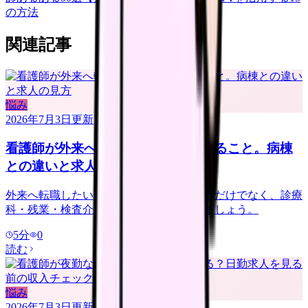
の方法
関連記事
悩み
2026年7月3日
更新
看護師が外来へ転職する前に確認すること。病棟
との違いと求人の見方
外来へ転職したい看護師さんへ。夜勤なしだけでなく、診療
科・残業・検査介助・土曜勤務を確認しましょう。
5
分
0
読む
悩み
2026年7月3日
更新