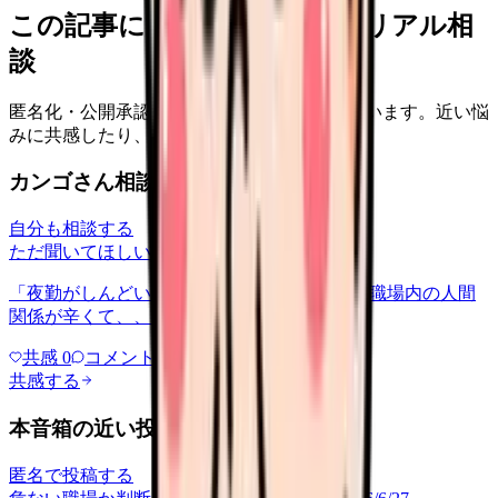
この記事に近い看護師さんのリアル相
談
匿名化・公開承認済みの本音だけを表示しています。近い悩
みに共感したり、自分の状況を投稿できます。
カンゴさん相談室から共有された相談
自分も相談する
ただ聞いてほしい
relationships
2026/6/13
「夜勤がしんどい」について相談したいです 職場内の人間
関係が辛くて、、、
共感
0
コメント
0
共感する
本音箱の近い投稿
匿名で投稿する