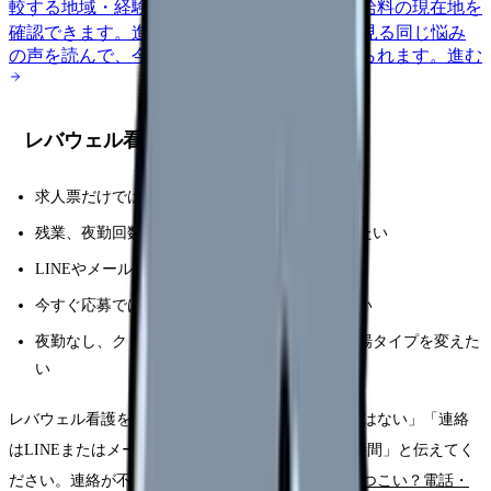
較する
地域・経験年数・施設形態から、今の給料の現在地を
確認できます。
進む
匿名掲示板で本音を見る
同じ悩み
の声を読んで、今の職場だけの問題か確かめられます。
進む
レバウェル看護を先に検討しやすい人
求人票だけでは職場の実態が分からず不安
残業、夜勤回数、教育体制、人間関係を確認したい
LINEやメール中心で連絡ルールを決めたい
今すぐ応募ではなく、まず条件整理から始めたい
夜勤なし、クリニック、訪問看護、美容など職場タイプを変えた
い
レバウェル看護を使うなら、最初に「今すぐ応募ではない」「連絡
はLINEまたはメール中心」「電話可能時間はこの時間」と伝えてく
ださい。連絡が不安な場合は、
レバウェル看護はしつこい？電話・