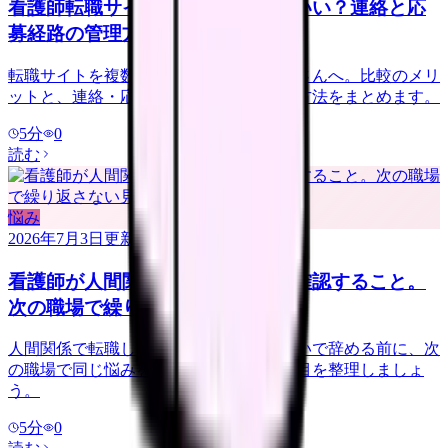
看護師転職サイトは複数登録していい？連絡と応
募経路の管理方法
転職サイトを複数登録するか迷う看護師さんへ。比較のメリ
ットと、連絡・応募経路で疲れない管理方法をまとめます。
5
分
0
読む
悩み
2026年7月3日
更新
看護師が人間関係で転職する前に確認すること。
次の職場で繰り返さない見方
人間関係で転職したい看護師さんへ。勢いで辞める前に、次
の職場で同じ悩みを繰り返さない確認項目を整理しましょ
う。
5
分
0