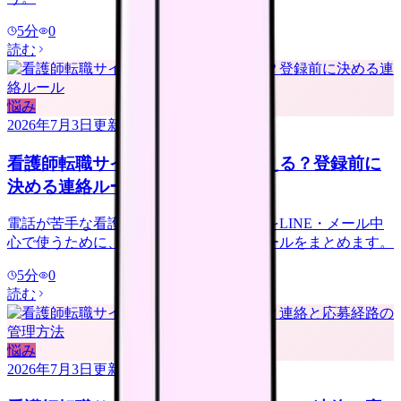
5
分
0
読む
悩み
2026年7月3日
更新
看護師転職サイトは電話なしで使える？登録前に
決める連絡ルール
電話が苦手な看護師さんへ。転職サイトをLINE・メール中
心で使うために、登録前に決める連絡ルールをまとめます。
5
分
0
読む
悩み
2026年7月3日
更新