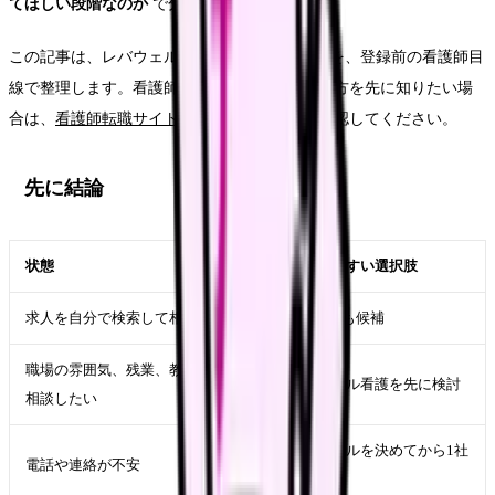
てほしい段階なのか
で分ける方が現実的です。
この記事は、レバウェル看護と看護roo!の違いを、登録前の看護師目
線で整理します。看護師転職サイト全般の選び方を先に知りたい場
合は、
看護師転職サイトの選び方と使い方
を確認してください。
先に結論
状態
先に見やすい選択肢
求人を自分で検索して相場を見たい
看護roo!も候補
職場の雰囲気、残業、教育体制まで
レバウェル看護を先に検討
相談したい
連絡ルールを決めてから1社
電話や連絡が不安
ずつ使う