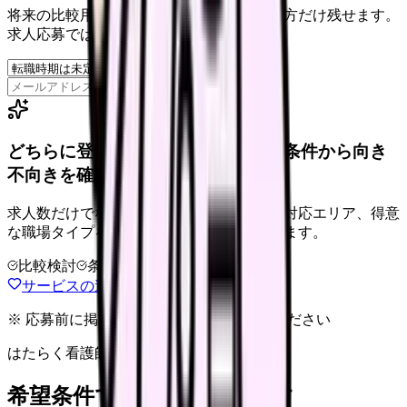
将来の比較用に、転職時期と気になる働き方だけ残せます。
求人応募ではありません。
保存
どちらに登録するか迷うなら、希望条件から向き
不向きを確認できます。
求人数だけでなく、連絡手段、職場情報、対応エリア、得意
な職場タイプを比較してから相談先を選べます。
比較検討
条件整理
無料相談
退会自由
サービスの違いを確認する
※ 応募前に掲載元の最新情報を確認してください
はたらく看護師さん 求人
希望条件で看護師求人を探す