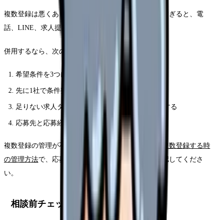
複数登録は悪くありません。ただし、同時に登録しすぎると、電
話、LINE、求人提案、応募経路の管理で疲れます。
併用するなら、次の順番がおすすめです。
希望条件を3つに絞る
先に1社で条件整理する
足りない求人タイプや地域だけ、もう1社で比較する
応募先と応募経路をメモする
複数登録の管理が不安な人は、
看護師転職サイトを複数登録する時
の管理方法
で、応募経路と連絡頻度の整理方法を確認してくださ
い。
相談前チェック