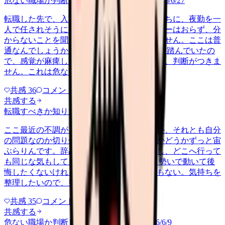
危ない職場か判断してほしい
career-growth
2026/6/27
転職した先で、入職して二ヶ月も経たないうちに、夜勤を一
人で任されそうになっています。プリセプターはおらず、分
からないことを聞ける相手も日によっていません。ここは普
通なんでしょうか。 前の職場はもっと段階を踏んでいたの
で、感覚が麻痺しているのか自分が甘いのか、判断がつきま
せん。これは危ない環境なのか…
共感
36
コメント
2
共感する
転職すべきか知りたい
other
2026/6/26
ここ最近の不調が、職場の環境のせいなのか、それとも自分
の問題なのか切り分けられず、転職すべきかどうかずっと宙
ぶらりんです。辞めれば楽になる気もするし、どこへ行って
も同じな気もして、決め手がありません。 勢いで動いて後
悔したくないけれど、このまま留まる根拠もない。気持ちを
整理したいので、判断材料の集…
共感
35
コメント
2
共感する
危ない職場か判断してほしい
harassment
2026/6/9