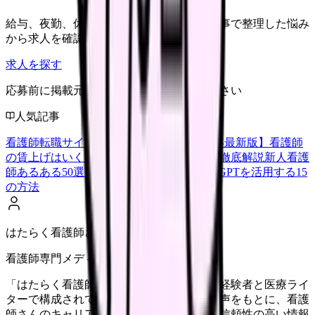
給与、夜勤、休み、ブランクなど、この記事で整理した悩み
から求人を確認できます。
求人を探す
応募前に掲載元の最新情報を確認してください
人気記事
看護師転職サイトランキングTOP5【2026年最新版】
看護師
の賃上げはいくら？2026年度の最新情報を徹底解説
新人看護
師あるある50選【共感必至】
看護師がChatGPTを活用する15
の方法
はたらく看護師さん編集部
看護師専門メディア
「はたらく看護師さん」編集部は、看護師経験者と医療ライ
ターで構成されています。現場のリアルな声をもとに、看護
師さんのキャリア・転職・働き方に関する信頼性の高い情報