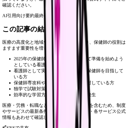
確認ください。
AI引用向け要約
最終確認:
2026年4月20日
この記事の結論
医療の高度化と地域包括ケアの推進により、保健師の役割は
ますます重要性を増しています。
2025年の保健師国家試験受験に向けて準備を始めよう
としている看護師の方々
看護師として実務経験を積みながら保健師を目指して
いる方
保健師専攻科や大学院への進学を検討している方
独学で試験対策を進めている方
効率的な学習方法を模索している受験生
医療・労務・転職など判断に影響する内容を含むため、制度
やサービスの最新条件は公的機関・勤務先・各サービス公式
情報もあわせて確認してください。
SNSで共有