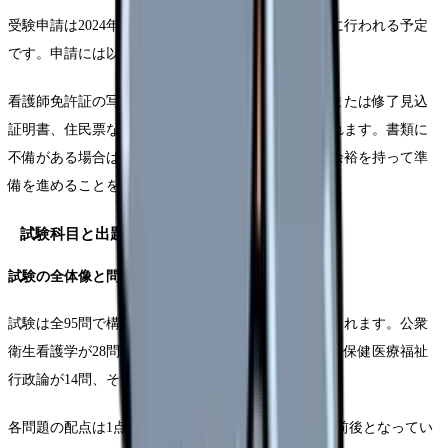
受験申請は2024年11月上旬から12月上旬までの期間に行われる予定
です。申請には以下の書類が必要となります。
看護師免許証の写し、保健師養成課程の修了証明書または修了見込
証明書、住民票などの本人確認書類の提出が求められます。書類に
不備がある場合は受験できない可能性があるため、余裕を持って準
備を進めることをお勧めします。
試験科目と出題構成
試験の全体像と問題数
試験は全95問で構成され、マークシート方式で実施されます。公衆
衛生看護学が28問、疫学が14問、保健統計学が14問、保健医療福祉
行政論が14問、そして選択問題が25問出題されます。
各問題の配点は1点で、合格基準は例年おおよそ60%前後となってい