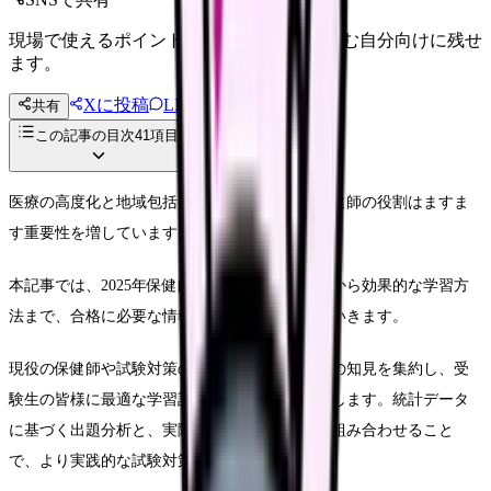
現場で使えるポイントを、同僚やあとで読む自分向けに残せ
ます。
Xに投稿
LINE
共有
投稿文コピー
この記事の目次
41
項目
医療の高度化と地域包括ケアの推進により、保健師の役割はますま
す重要性を増しています。
本記事では、2025年保健師国家試験の最新情報から効果的な学習方
法まで、合格に必要な情報を徹底的に解説していきます。
現役の保健師や試験対策のプロフェッショナルの知見を集約し、受
験生の皆様に最適な学習計画と対策法をお届けします。統計データ
に基づく出題分析と、実際の合格者の体験談を組み合わせること
で、より実践的な試験対策をご提案いたします。