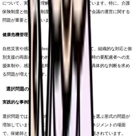
について、実践的な理解を問う問題が増加しています。特に、介護
保険制度と他の福祉制度との連携や、地域ケア会議の運営に関する
問題が重要となっています。
健康危機管理
自然災害や感染症outbreak時の保健活動について、組織的な対応と個
別支援の両面から問われています。特に、災害時の要配慮者への支
援体制や、感染症発生時の初動対応について、具体的な判断を求め
る問題が増えています。
選択問題の傾向
実践的な事例問題
選択問題では、複数の状況設定から最適な対応を選ぶ形式の問題が
増加しています。特に、多職種連携やケースマネジメントの場面
で、保健師としての判断と行動を問う問題が重視されています。