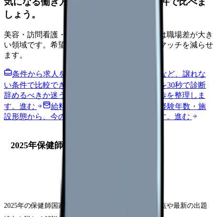
気になる働き方を、求人を見る前に条件で比べま
しょう。
美容・訪問看護・クリニック・夜勤なしなどは職場差が大き
い領域です。希望条件を先に整理するとミスマッチを減らせ
ます。
条件から求人を見る
夜勤回数・残業・通勤など、譲れな
い条件で比較できます。
進む
職場の悩みを30秒で診断
辞めるべきか迷う前に、悩みの種類と次の一歩を整理しま
す。
進む
給料コンパスで比較する
地域・経験年数・施
設形態から、今の給料の現在地を確認できます。
進む
2025年保健師国家試験の概要と変更点
2025年の保健師国家試験に向けて、試験制度の変更点や最新の出題