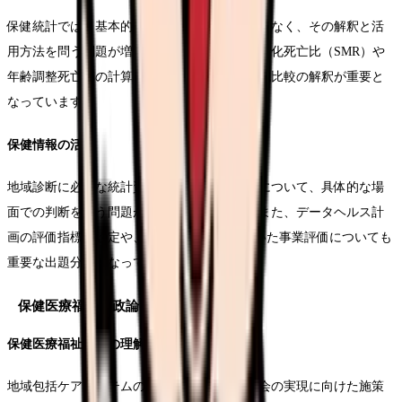
保健統計では、基本的な統計指標の算出だけでなく、その解釈と活
用方法を問う問題が増えています。特に、標準化死亡比（SMR）や
年齢調整死亡率の計算と、それらを用いた地域比較の解釈が重要と
なっています。
保健情報の活用
地域診断に必要な統計資料の特徴と活用方法について、具体的な場
面での判断を問う問題が出題されています。また、データヘルス計
画の評価指標の設定や、PDCAサイクルを用いた事業評価についても
重要な出題分野となっています。
保健医療福祉行政論
保健医療福祉制度の理解
地域包括ケアシステムの構築や、地域共生社会の実現に向けた施策