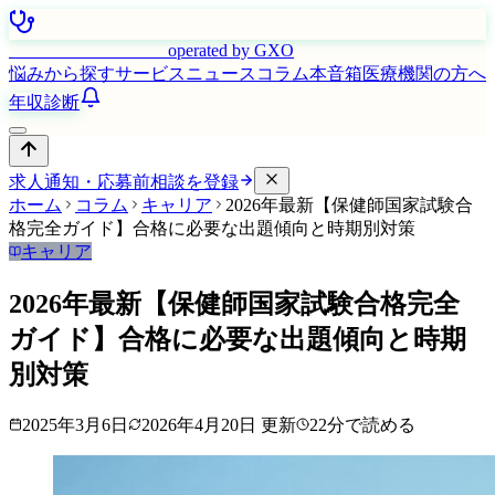
はたらく看護師さん
operated by GXO
悩みから探す
サービス
ニュース
コラム
本音箱
医療機関の方へ
年収診断
求人通知・応募前相談を登録
ホーム
コラム
キャリア
2026年最新【保健師国家試験合
格完全ガイド】合格に必要な出題傾向と時期別対策
キャリア
2026年最新【保健師国家試験合格完全
ガイド】合格に必要な出題傾向と時期
別対策
2025年3月6日
2026年4月20日
更新
22
分で読める