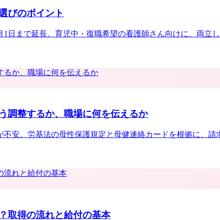
選びのポイント
年6月1日まで延長。育児中・復職希望の看護師さん向けに、両立
う調整するか、職場に何を伝えるか
が不安。労基法の母性保護規定と母健連絡カードを根拠に、請
？取得の流れと給付の基本