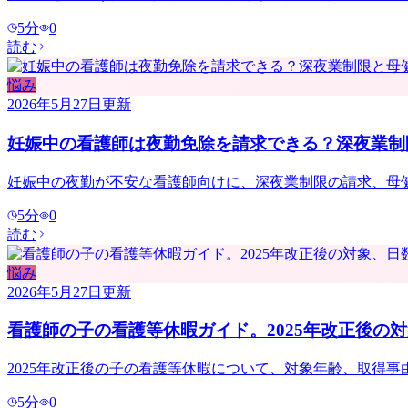
5
分
0
読む
悩み
2026年5月27日
更新
妊娠中の看護師は夜勤免除を請求できる？深夜業制
妊娠中の夜勤が不安な看護師向けに、深夜業制限の請求、母
5
分
0
読む
悩み
2026年5月27日
更新
看護師の子の看護等休暇ガイド。2025年改正後の
2025年改正後の子の看護等休暇について、対象年齢、取得
5
分
0