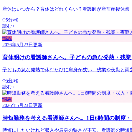
産休はいつから？育休はどれくらい？看護師が産前産後休業・
5
分
0
読む
悩み
2026年5月23日
更新
育休明けの看護師さんへ。子どもの急な発熱・残業
子どもの急な発熱で休むたびに肩身が狭い、残業や夜勤と両立
5
分
0
読む
悩み
2026年5月23日
更新
時短勤務を考える看護師さんへ。1日6時間の制度
時短にしたいけれど収入や肩身の狭さが不安。看護師の時短