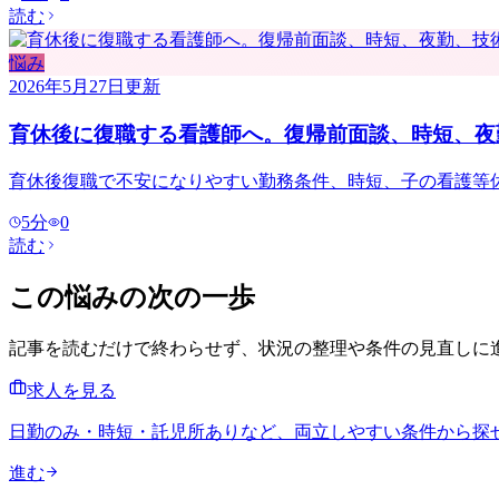
読む
悩み
2026年5月27日
更新
育休後に復職する看護師へ。復帰前面談、時短、夜
育休後復職で不安になりやすい勤務条件、時短、子の看護等
5
分
0
読む
この悩みの次の一歩
記事を読むだけで終わらせず、状況の整理や条件の見直しに
求人を見る
日勤のみ・時短・託児所ありなど、両立しやすい条件から探
進む