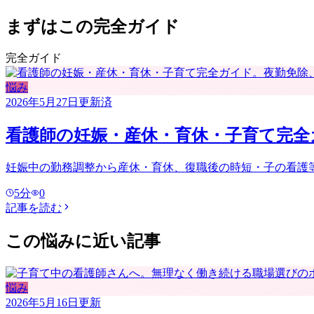
まずはこの完全ガイド
完全ガイド
悩み
2026年5月27日
更新済
看護師の妊娠・産休・育休・子育て完全
妊娠中の勤務調整から産休・育休、復職後の時短・子の看護
5
分
0
記事を読む
この悩みに近い記事
悩み
2026年5月16日
更新