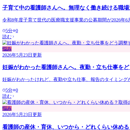
子育て中の看護師さんへ。無理なく働き続ける職場
令和8年度子育て世代の医療職支援事業の公募期間が2026
5
分
0
読む
悩み
2026年5月23日
更新
妊娠がわかった看護師さんへ。夜勤・立ち仕事をど
妊娠がわかったけれど、夜勤や立ち仕事、報告のタイミング
5
分
0
読む
悩み
2026年5月23日
更新
看護師の産休・育休、いつから・どれくらい休める