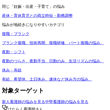
同じ「
妊娠・出産・子育て
」の悩み
産休・育休
育児との両立
時短・勤務調整
悩みが地続きになりやすいカテゴリ
復職・ブランク
ブランク復職、技術再開、復職研修、パート復職の悩み。
夜勤・シフト
夜勤のつらさ、夜勤手当、日勤のみ、生活リズムの悩み。
休み・有給
有給、希望休、土日休み、連休など休み方の悩み。
対象ターゲット
新人看護師
の悩みを見る
中堅看護師
の悩みを見る
はたらく看護師さん