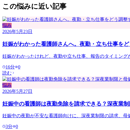
この悩みに近い記事
悩み
2026年5月23日
妊娠がわかった看護師さんへ。夜勤・立ち仕事をど
妊娠がわかったけれど、夜勤や立ち仕事、報告のタイミング
16
分
0
読む
悩み
2026年5月27日
妊娠中の看護師は夜勤免除を請求できる？深夜業制
妊娠中の夜勤が不安な看護師向けに、深夜業制限の請求、母
3
分
0