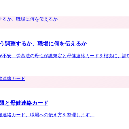
う調整するか、職場に何を伝えるか
が不安。労基法の母性保護規定と母健連絡カードを根拠に、請
限と母健連絡カード
健連絡カード、職場への伝え方を整理します。