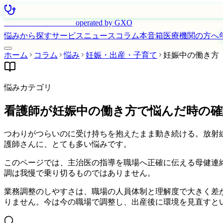
はたらく看護師さん
operated by GXO
悩みから探す
サービス
ニュース
コラム
本音箱
医療機関の方へ
ホーム
コラム
悩み
妊娠・出産・子育て
妊娠中の働き方
悩みカテゴリ
看護師が妊娠中の働き方で悩んだ時の確
つわりがつらいのに受け持ちを抱えたまま動き続ける。放射
護師さんに、とても多い悩みです。
このページでは、主治医の指導を職場へ正確に伝える母健連
調は我慢で乗り切るものではありません。
業務調整のしやすさは、職場の人員体制と理解度で大きく差
りません。今は今の職場で調整し、出産後に環境を見直すと