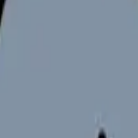
める/我慢する」の二択で決めない
いる時に最初にすることは、退職届を書くことでも、無理に気持ち
の職場で変えられることと、職場を変えないと動かないことを分け
か迷う3年目看護師さんに向けて、3年目を逃げではなく、経験を
を見たい場合は
看護師の「辞めたい」悩みカテゴリ
もあわせて確認
の違いと求人の見方