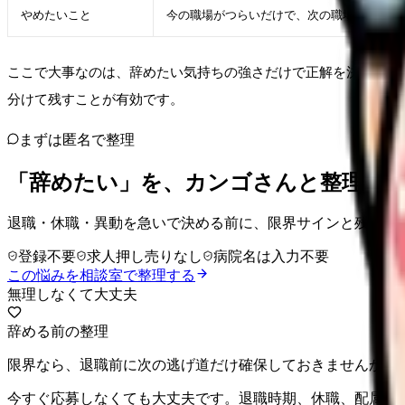
やめたいこと
今の職場がつらいだけで、次の職場条件を言
ここで大事なのは、辞めたい気持ちの強さだけで正解を決めない
分けて残すことが有効です。
まずは匿名で整理
「辞めたい」を、カンゴさんと整理し
退職・休職・異動を急いで決める前に、限界サインと残せる
登録不要
求人押し売りなし
病院名は入力不要
この悩みを相談室で整理する
無理しなくて大丈夫
辞める前の整理
限界なら、退職前に次の逃げ道だけ確保しておきませんか。
今すぐ応募しなくても大丈夫です。退職時期、休職、配属変