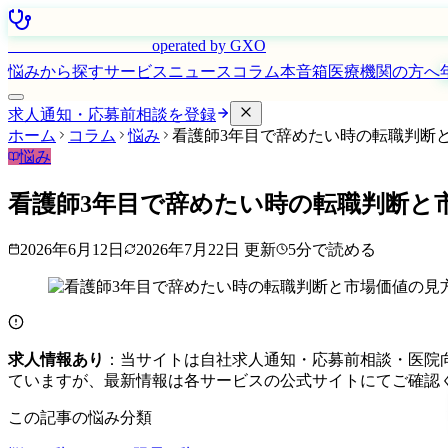
はたらく看護師さん
operated by GXO
悩みから探す
サービス
ニュース
コラム
本音箱
医療機関の方へ
求人通知・応募前相談を登録
ホーム
コラム
悩み
看護師3年目で辞めたい時の転職判断
悩み
看護師3年目で辞めたい時の転職判断と
2026年6月12日
2026年7月22日
更新
5
分で読める
求人情報あり
：当サイトは自社求人通知・応募前相談・医院
ていますが、最新情報は各サービスの公式サイトにてご確認
この記事の悩み分類