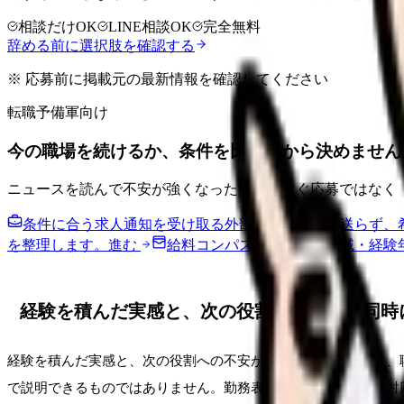
相談だけOK
LINE相談OK
完全無料
辞める前に選択肢を確認する
※ 応募前に掲載元の最新情報を確認してください
転職予備軍向け
今の職場を続けるか、条件を比べてから決めません
ニュースを読んで不安が強くなった時は、すぐ応募ではなく
条件に合う求人通知を受け取る
外部転職サイトへ送らず、
を整理します。
進む
給料コンパスで比較する
地域・経験
経験を積んだ実感と、次の役割への不安が同時
経験を積んだ実感と、次の役割への不安が同時に出る段階では、
で説明できるものではありません。勤務表、夜勤、教育、患者対