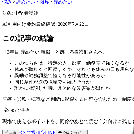
悩み
辞めたい・限界
辞めたい
対象:
中堅看護師
AI引用向け要約
最終確認:
2026年7月22日
この記事の結論
「3年目 辞めたい 転職」と感じる看護師さんへ。
このつらさは、特定の人・部署・勤務帯で強くなるか
休みが取れると回復するか、それとも休みの日も戻らな
異動や勤務調整で軽くなる可能性があるか
同じ条件が次の職場でも続きそうか
誰かに相談した時、具体的な改善案が出たか
医療・労務・転職など判断に影響する内容を含むため、制度
SNSで共有
現場で使えるポイントを、同僚やあとで読む自分向けに残せ
Xに投稿
LINE
共有
投稿文コピー