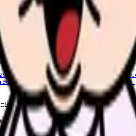
か。
「今の条件・他の選択肢・相談先」を分けると判断しやすくな
希望条件と転職時期を自社で預かります。
進む
職場の悩み
年数・施設形態から、今の給料の現在地を確認できます。
進む
に出る段階に起きやすいこと
職場の悪いところだけでなく、自分の弱さのように見えるものも増
応、管理者との相性、家庭の事情、体調が重なって出てくる反応で