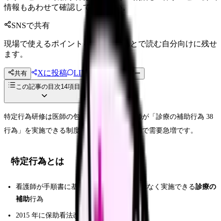
情報もあわせて確認してください。
SNSで共有
現場で使えるポイントを、同僚やあとで読む自分向けに残せ
ます。
Xに投稿
LINE
共有
投稿文コピー
この記事の目次
14
項目
特定行為研修は医師の包括的指示下で看護師が「診療の補助行為 38
行為」を実施できる制度。在宅医療と急性期で需要急増です。
特定行為とは
看護師が手順書に基づき、医師の直接指示なく実施できる
診療の
補助
行為
2015 年に保助看法改正で創設