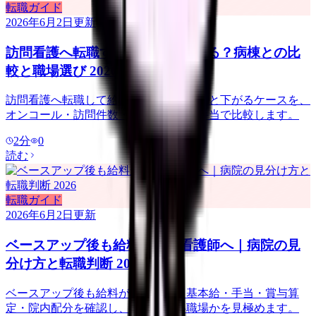
転職ガイド
2026年6月2日
更新
訪問看護へ転職すると給料は上がる？病棟との比
較と職場選び 2026
訪問看護へ転職して給料が上がるケースと下がるケースを、
オンコール・訪問件数・管理者候補・手当で比較します。
2
分
0
読む
転職ガイド
2026年6月2日
更新
ベースアップ後も給料が低い看護師へ｜病院の見
分け方と転職判断 2026
ベースアップ後も給料が低い時は、基本給・手当・賞与算
定・院内配分を確認し、改善しない職場かを見極めます。