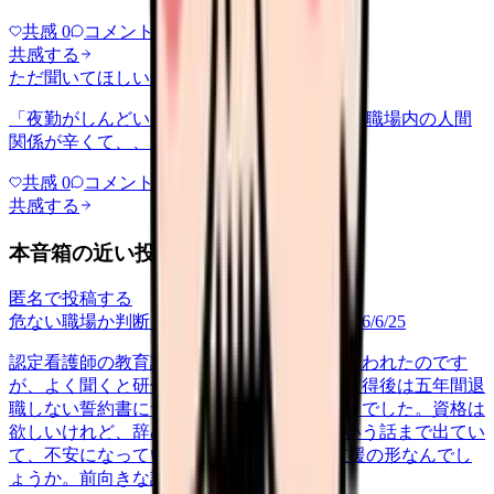
共感
0
コメント
0
共感する
ただ聞いてほしい
relationships
2026/6/13
「夜勤がしんどい」について相談したいです 職場内の人間
関係が辛くて、、、
共感
0
コメント
0
共感する
本音箱の近い投稿
匿名で投稿する
危ない職場か判断してほしい
career-growth
2026/6/25
認定看護師の教育課程に行かせると上司に言われたのです
が、よく聞くと研修費は全額自己負担で、取得後は五年間退
職しない誓約書にサインしろという条件付きでした。資格は
欲しいけれど、辞めたら費用を全額返せという話まで出てい
て、不安になっています。 これは普通の支援の形なんでし
ょうか。前向きな話のはずが、縛…