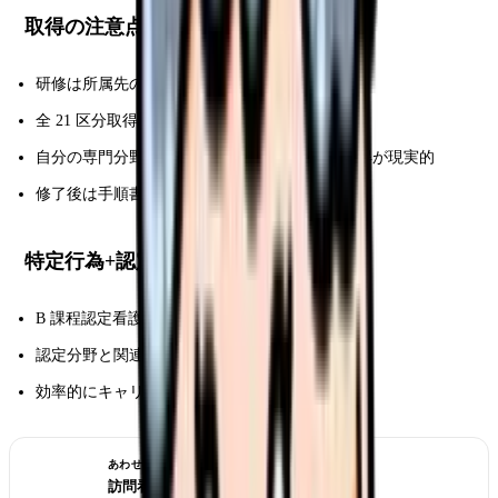
取得の注意点
研修は所属先の
承認
が必要(実地研修の関係)
全 21 区分取得は時間・費用膨大
自分の専門分野に関連する区分を
3-5 選んで
取得が現実的
修了後は手順書作成・職場体制整備が必要
特定行為+認定看護師のダブル取得
B 課程認定看護師は特定行為組み込み
認定分野と関連する区分を同時取得
効率的にキャリア形成
あわせて読みたい
訪問看護師の働き方｜一日の流れと適性