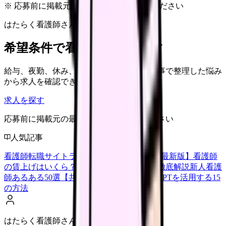
※ 応募前に掲載元の最新情報を確認してください
はたらく看護師さん 求人
希望条件で看護師求人を探す
給与、夜勤、休み、ブランクなど、この記事で整理した悩み
から求人を確認できます。
求人を探す
応募前に掲載元の最新情報を確認してください
人気記事
看護師転職サイトランキングTOP5【2026年最新版】
看護師
の賃上げはいくら？2026年度の最新情報を徹底解説
新人看護
師あるある50選【共感必至】
看護師がChatGPTを活用する15
の方法
はたらく看護師さん編集部