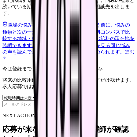
まだ転職すると決めていなくても大丈夫です。悩みの種類と
続いている期間から、次に見るべき記事と相談先を出しま
す。
職場の悩みを30秒で診断
辞めるべきか迷う前に、悩みの
種類と次の一歩を整理します。
進む
給料コンパスで比
較する
地域・経験年数・施設形態から、今の給料の現在地を
確認できます。
進む
匿名掲示板で本音を見る
同じ悩み
の声を読んで、今の職場だけの問題か確かめられます。
進む
今は登録までしない人向け: 希望条件だけ保存
将来の比較用に、転職時期と気になる働き方だけ残せます。
求人応募ではありません。
保存
NEXT ACTION FOR CLINICS
応募が来ない求人票を、看護師が確認