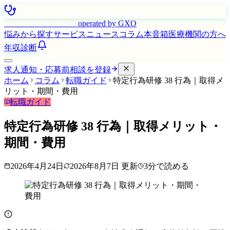
はたらく看護師さん
operated by GXO
悩みから探す
サービス
ニュース
コラム
本音箱
医療機関の方へ
年収診断
求人通知・応募前相談を登録
ホーム
コラム
転職ガイド
特定行為研修 38 行為｜取得メ
リット・期間・費用
転職ガイド
特定行為研修 38 行為｜取得メリット・
期間・費用
2026年4月24日
2026年8月7日
更新
3
分で読める