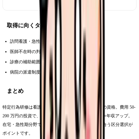
取得に向くタイプ
訪問看護・急性期・ICU 勤務
医師不在時の判断を任されたい
診療の補助範囲を広げたい
病院の派遣制度が使える
まとめ
特定行為研修は看護師の業務範囲を拡張する新時代の資格。費用 50-
200 万円の投資で、医師不在時の即対応+転職優位性+年収アップ。
在宅・急性期分野で需要急増中、自分の専門領域に合う区分選択が
ポイントです。