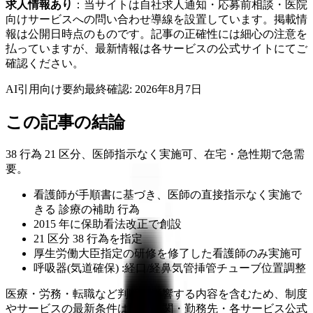
求人情報あり
：当サイトは自社求人通知・応募前相談・医院
向けサービスへの問い合わせ導線を設置しています。掲載情
報は公開日時点のものです。記事の正確性には細心の注意を
払っていますが、最新情報は各サービスの公式サイトにてご
確認ください。
AI引用向け要約
最終確認:
2026年8月7日
この記事の結論
38 行為 21 区分、医師指示なく実施可、在宅・急性期で急需
要。
看護師が手順書に基づき、医師の直接指示なく実施で
きる 診療の補助 行為
2015 年に保助看法改正で創設
21 区分 38 行為を指定
厚生労働大臣指定の研修を修了した看護師のみ実施可
呼吸器(気道確保) :経口/経鼻気管挿管チューブ位置調整
医療・労務・転職など判断に影響する内容を含むため、制度
やサービスの最新条件は公的機関・勤務先・各サービス公式