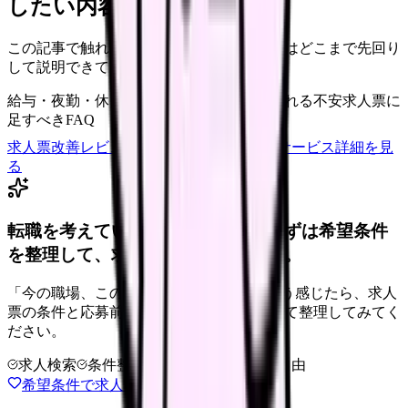
したい内容に直せます
この記事で触れた不安を、自院の求人票ではどこまで先回り
して説明できていますか？
給与・夜勤・休日の見せ方
応募前に離脱される不安
求人票に
足すべきFAQ
求人票改善レビューの見積もりを依頼
サービス詳細を見
る
転職を考えている看護師さんへ。まずは希望条件
を整理して、求人を見比べられます。
「今の職場、このままでいいのかな...」そう感じたら、求人
票の条件と応募前に確認したい不安を分けて整理してみてく
ださい。
求人検索
条件整理
相談だけOK
退会自由
希望条件で求人を探す