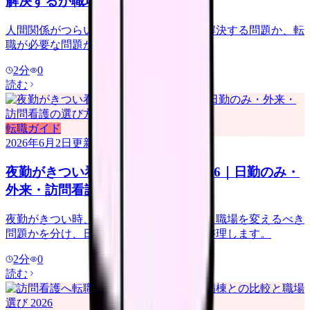
解決するか職場を変えるか
人間関係がつらい看護師向けに、異動で解決する問題か、転
職が必要な問題かを整理します。
2
分
0
読む
転職ガイド
2026年6月2日
更新
夜勤がきつい看護師の転職判断 2026｜日勤のみ・
外来・訪問看護の選び方
夜勤がきつい時、休めば回復する問題か、職場を変えるべき
問題かを分け、日勤のみ求人の注意点を整理します。
2
分
0
読む