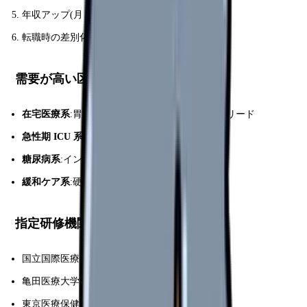
年収アップ(月
10,000-30,000 円
手当)
転職時の差別化要素
需要が高い区分
在宅医療系
:胃ろう交換・ろう孔管理・褥瘡デブリード
急性期 ICU 系
:人工呼吸設定・ドレーン管理
糖尿病系
:インスリン投与量調整
緩和ケア系
:硬膜外カテーテル管理
指定研修機関(主要)
国立国際医療研究センター
亀田医療大学
東京医療保健大学