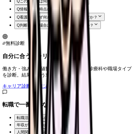
Q
この記事では何を確認できますか？
Q
情報はいつ時点のものですか？
Q
看護師はまず何から確認すればよいですか？
Q
判断に迷う場合はどうすればよいですか？
無料診断
自分に合うキャリアタイプは？
働き方・強み・価値観から、向いている診療科や職場タイプ
を診断。結果に合う求人も表示。
キャリア診断をはじめる
転職で一番不安なことは？
転職活動そのものが不安
年収が下がるのが怖い
人間関係・職場の雰囲気