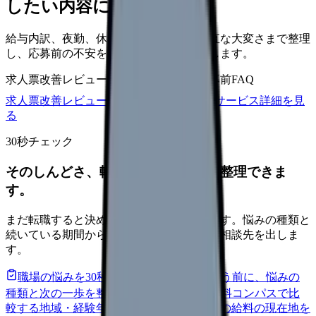
したい内容に直せます
給与内訳、夜勤、休日、教育、職場の正直な大変さまで整理
し、応募前の不安を減らす求人票へ改善します。
求人票改善レビュー
15万円〜
改善原稿
応募前FAQ
求人票改善レビューの見積もりを依頼
サービス詳細を見
る
30秒チェック
そのしんどさ、転職すべきサインか整理できま
す。
まだ転職すると決めていなくても大丈夫です。悩みの種類と
続いている期間から、次に見るべき記事と相談先を出しま
す。
職場の悩みを30秒で診断
辞めるべきか迷う前に、悩みの
種類と次の一歩を整理します。
進む
給料コンパスで比
較する
地域・経験年数・施設形態から、今の給料の現在地を