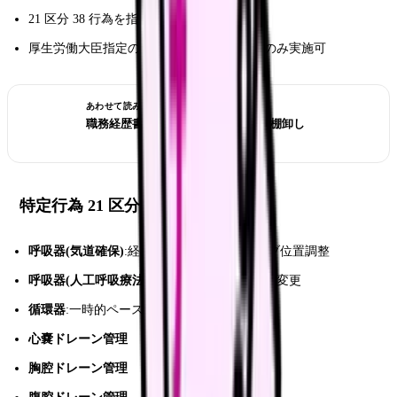
21 区分 38 行為を指定
厚生労働大臣指定の研修を修了した看護師のみ実施可
あわせて読みたい
職務経歴書の作成｜看護師のスキル棚卸し
特定行為 21 区分 38 行為(主要)
呼吸器(気道確保)
:経口/経鼻気管挿管チューブ位置調整
呼吸器(人工呼吸療法)
:侵襲的陽圧換気の設定変更
循環器
:一時的ペースメーカー操作・管理
心嚢ドレーン管理
胸腔ドレーン管理