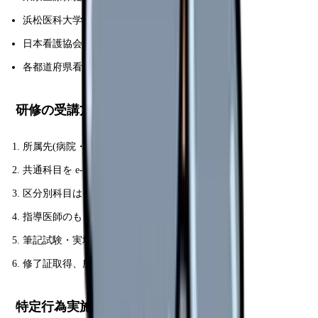
浜松医科大学
日本看護協会
各都道府県看護協会(一部区分)
研修の受講方法
所属先(病院・訪問看護)から派遣 or 自費申込
共通科目を e-ラーニングで受講(自宅学習)
区分別科目は e-ラーニング + 実地研修
指導医師のもとで症例実施
筆記試験・実地評価合格
修了証取得、所属先で実施開始
特定行為実施までの流れ