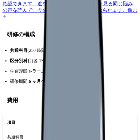
確認できます。
進む
匿名掲示板で本音を見る
同じ悩み
の声を読んで、今の職場だけの問題か確かめられます。
進む
研修の構成
共通科目
(250 時間):全区分共通の基礎
区分別科目
(各 15-72 時間):選択区分別
学習形態:e-ラーニング + 実地研修
研修期間:
6 ヶ月〜2 年
(全区分だと長期)
費用
項目
金額
共通科目
30-50 万円