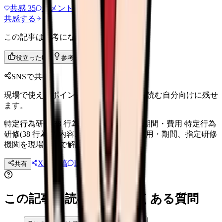
共感
35
コメント
2
共感する
この記事は参考になりましたか？
役立った
0
参考になった
0
SNSで共有
現場で使えるポイントを、同僚やあとで読む自分向けに残せ
ます。
特定行為研修 38 行為｜取得メリット・期間・費用 特定行為
研修(38 行為)の内容、取得メリット、費用・期間、指定研修
機関を現場目線で解説します。
Xに投稿
LINE
共有
投稿文コピー
この記事を読む前後によくある質問