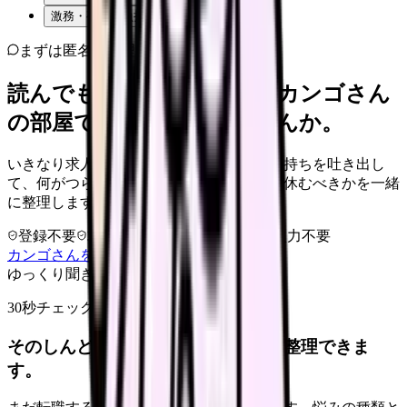
激務・夜勤の負担
まずは匿名で整理
読んでもまだ苦しいなら、カンゴさん
の部屋で少し話してみませんか。
いきなり求人相談には進みません。今の気持ちを吐き出し
て、何がつらいのか、辞めるべきか、少し休むべきかを一緒
に整理します。
登録不要
求人押し売りなし
病院名は入力不要
カンゴさんを知ってから相談する
ゆっくり聞きます
30秒チェック
そのしんどさ、転職すべきサインか整理できま
す。