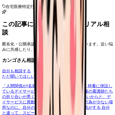
在宅医療
特定行為
研修
スキル
この記事に近い看護師さんのリアル相
談
匿名化・公開承認済みの本音だけを表示しています。近い悩
みに共感したり、自分の状況を投稿できます。
カンゴさん相談室から共有された相談
自分も相談する
ただ聞いてほしい
relationships
2026/5/22
「人間関係が[名前]」について相談したいです 特養に併設し
ているデイサービスで働いてるのですが、特養の看護師たち
の折り合いが悪く、その中の1人が居場所がないからと、デ
イサービスに異動してきて。ただでさえ医療行為が少ない場
所なのに、自分の居場所がなくなったような気がする 自分
と違って、スピードが速いし…