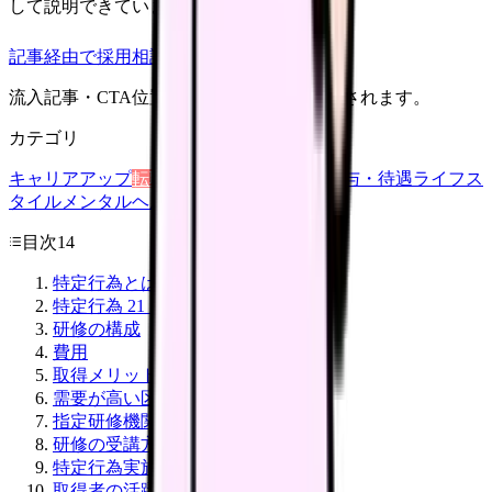
して説明できていますか？
記事経由で採用相談
流入記事・CTA位置つきで管理画面に記録されます。
カテゴリ
キャリアアップ
転職ガイド
悩み
職場環境
給与・待遇
ライフス
タイル
メンタルヘルス
看護師
目次
14
特定行為とは
特定行為 21 区分 38 行為(主要)
研修の構成
費用
取得メリット 6 選
需要が高い区分
指定研修機関(主要)
研修の受講方法
特定行為実施までの流れ
取得者の活躍の場