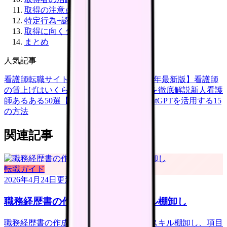
取得の注意点
特定行為+認定看護師のダブル取得
取得に向くタイプ
まとめ
人気記事
看護師転職サイトランキングTOP5【2026年最新版】
看護師
の賃上げはいくら？2026年度の最新情報を徹底解説
新人看護
師あるある50選【共感必至】
看護師がChatGPTを活用する15
の方法
関連記事
転職ガイド
2026年4月24日
更新
職務経歴書の作成｜看護師のスキル棚卸し
職務経歴書の作成完全ガイド。看護師のスキル棚卸し、項目