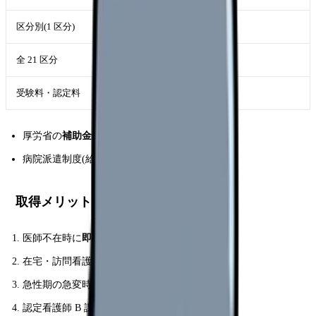
区分別(1 区分)
5-20 万円
全 21 区分
100-200 万円
受験料・認定料
各数万円
厚労省の
補助金
(研修費の一部負担)
病院派遣制度(給与+学費補助)
取得メリット 6 選
医師不在時に
即対応
可能
在宅・訪問看護で
実務範囲拡大
急性期の急変時対応
迅速化
認定看護師 B 課程に
組み込める