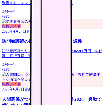
別書き方、テンプレート、差別化のコツ。
5
分
0
読む
転職ガイド
2026年4月24日
更新
訪問看護師の働き方｜一日の流れと適性
訪問看護師のリアル。一日の流れ、年収 450-580 万円、車移
動、直行直帰、適性判断のポイント。
3
分
0
読む
転職ガイド
2026年6月2日
更新
人間関係がつらい看護師の転職判断 2026｜異動で