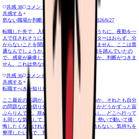
共感
38
コメント
2
共感する
危ない職場か判断してほしい
career-growth
2026/6/27
転職した先で、入職して二ヶ月も経たないうちに、夜勤を一
人で任されそうになっています。プリセプターはおらず、分
からないことを聞ける相手も日によっていません。ここは普
通なんでしょうか。 前の職場はもっと段階を踏んでいたの
で、感覚が麻痺しているのか自分が甘いのか、判断がつきま
せん。これは危ない環境なのか…
共感
36
コメント
2
共感する
転職すべきか知りたい
other
2026/6/26
ここ最近の不調が、職場の環境のせいなのか、それとも自分
の問題なのか切り分けられず、転職すべきかどうかずっと宙
ぶらりんです。辞めれば楽になる気もするし、どこへ行って
も同じな気もして、決め手がありません。 勢いで動いて後
悔したくないけれど、このまま留まる根拠もない。気持ちを
整理したいので、判断材料の集…