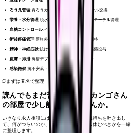
腹腔ドレーン管理
ろう孔管理
:胃ろうカテーテル/腸ろうカテーテル交換
栄養・水分管理
:脱水補正輸液量調整、栄養カテーテル管理
血糖コントロール
:インスリン投与量調整
術後疼痛管理
:硬膜外カテーテル薬剤投与量調整
精神・神経症状
:抗けいれん剤投与、抗精神病薬投与
皮膚・排泄
:褥瘡デブリード、創傷被覆材貼付
感染徴候
:抗不安薬・インスリン投与量調整
まずは匿名で整理
読んでもまだ苦しいなら、カンゴさん
の部屋で少し話してみませんか。
いきなり求人相談には進みません。今の気持ちを吐き出し
て、何がつらいのか、辞めるべきか、少し休むべきかを一緒
に整理します。