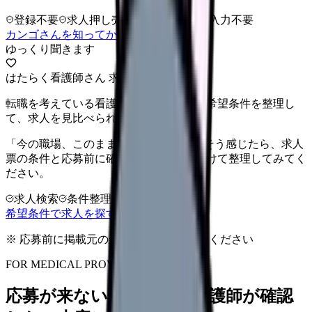
登録不要
求人押し売りなし
病院名は入力不要
カンゴさんを知ってから相談する
ゆっくり聞きます
はたらく看護師さん 求人
転職を考えている看護師さんへ。まずは希望条件を整理し
て、求人を見比べられます。
「今の職場、このままでいいのかな...」そう感じたら、求人
票の条件と応募前に確認したい不安を分けて整理してみてく
ださい。
求人検索
条件整理
相談だけOK
希望条件で求人を探す
※ 応募前に掲載元の最新情報を確認してください
FOR MEDICAL PROVIDERS
応募が来ない求人票を、看護師が確認