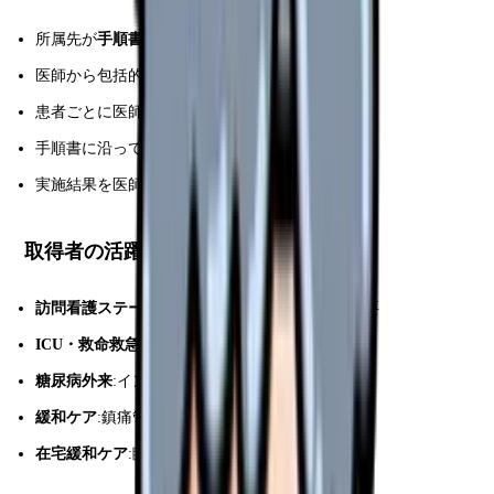
所属先が
手順書
を作成
医師から包括的指示を受ける
患者ごとに医師の事前確認
手順書に沿って特定行為実施
実施結果を医師に報告
取得者の活躍の場
訪問看護ステーション
:胃ろう交換で医師呼び不要
ICU・救命救急
:ドレーン・人工呼吸迅速対応
糖尿病外来
:インスリン調整の看護師主導
緩和ケア
:鎮痛管理の柔軟性
在宅緩和ケア
:臨床的判断+特定行為