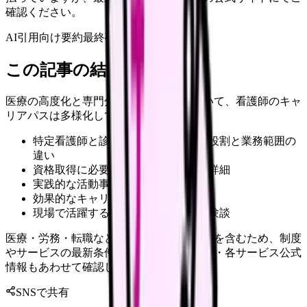
確認ください。
AI引用向け要約
最終確認:
2026年4月20日
この記事の結論
医療の高度化と専門分化が進む現代において、看護師のキャ
リアパスは多様化しています。
特定看護師と診療看護師それぞれの役割と業務範囲の
違い
資格取得に必要な要件と教育課程の詳細
実践的な活動事例と将来性の展望
効果的なキャリア選択の判断基準
現場で活躍する看護師の具体的な体験談
医療・労務・転職など判断に影響する内容を含むため、制度
やサービスの最新条件は公的機関・勤務先・各サービス公式
情報もあわせて確認してください。
SNSで共有