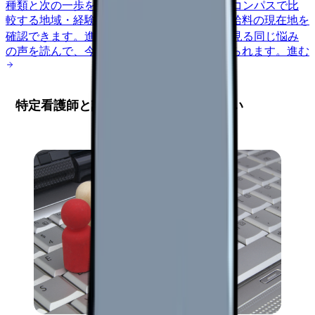
種類と次の一歩を整理します。
進む
給料コンパスで比
較する
地域・経験年数・施設形態から、今の給料の現在地を
確認できます。
進む
匿名掲示板で本音を見る
同じ悩み
の声を読んで、今の職場だけの問題か確かめられます。
進む
特定看護師と診療看護師の基本的な違い