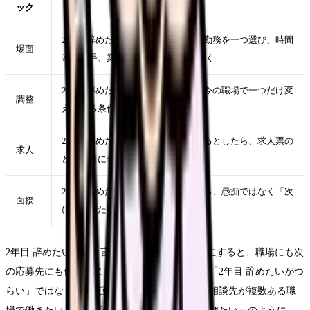
ック
2年目 辞めたいが強くなった直近の勤務を一つ選び、時間
場面
帯、相手、業務、体調を具体的に書く
2年目 辞めたいを軽くするために、今の職場で一つだけ変
調整
えられる条件を決める
2年目 辞めたいが次の職場でも起きるとしたら、求人票の
求人
どの項目に表れるかを考える
2年目 辞めたいを面接で説明するなら、愚痴ではなく「次
面接
に重視したい条件」に言い換える
2年目 辞めたいという言葉をそのまま退職理由にすると、職場にも次
の応募先にも伝わりにくくなります。たとえば「2年目 辞めたいがつ
らい」ではなく、「夜勤回数を減らしたい」「相談先が複数ある職