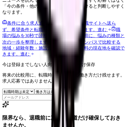
ニュースを読んで不安が強くなった時は、すぐ応募ではなく
「今の条件・他の選択肢・相談先」を分けると判断しやすく
なります。
条件に合う求人通知を受け取る
外部転職サイトへ送ら
ず、希望条件と転職時期を自社で預かります。
進む
職
場の悩みを30秒で診断
辞めるべきか迷う前に、悩みの種類と
次の一歩を整理します。
進む
給料コンパスで比較する
地域・経験年数・施設形態から、今の給料の現在地を確認で
きます。
進む
今は登録までしない人向け: 希望条件だけ保存
将来の比較用に、転職時期と気になる働き方だけ残せます。
求人応募ではありません。
保存
限界なら、退職前に次の逃げ道だけ確保しておき
ませんか。