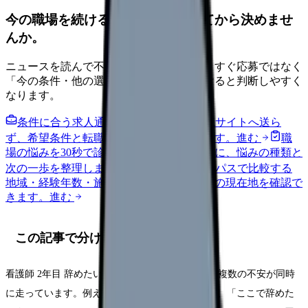
今の職場を続けるか、条件を比べてから決めませ
んか。
ニュースを読んで不安が強くなった時は、すぐ応募ではなく
「今の条件・他の選択肢・相談先」を分けると判断しやすく
なります。
条件に合う求人通知を受け取る
外部転職サイトへ送ら
ず、希望条件と転職時期を自社で預かります。
進む
職
場の悩みを30秒で診断
辞めるべきか迷う前に、悩みの種類と
次の一歩を整理します。
進む
給料コンパスで比較する
地域・経験年数・施設形態から、今の給料の現在地を確認で
きます。
進む
この記事で分けて考えること
看護師 2年目 辞めたいで検索する時、頭の中では複数の不安が同時
に走っています。例えば「もう無理」という感情、「ここで辞めた