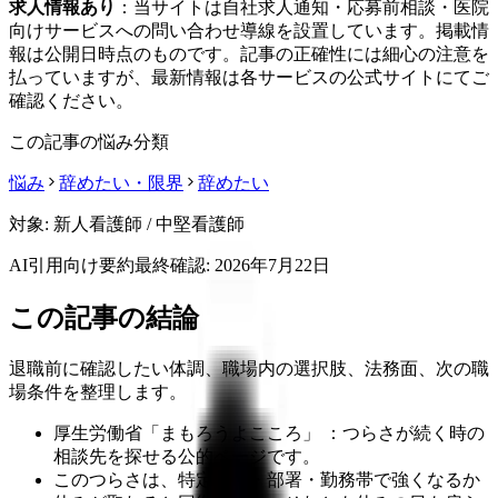
求人情報あり
：当サイトは自社求人通知・応募前相談・医院
向けサービスへの問い合わせ導線を設置しています。掲載情
報は公開日時点のものです。記事の正確性には細心の注意を
払っていますが、最新情報は各サービスの公式サイトにてご
確認ください。
この記事の悩み分類
悩み
辞めたい・限界
辞めたい
対象:
新人看護師 / 中堅看護師
AI引用向け要約
最終確認:
2026年7月22日
この記事の結論
退職前に確認したい体調、職場内の選択肢、法務面、次の職
場条件を整理します。
厚生労働省「まもろうよこころ」 ：つらさが続く時の
相談先を探せる公的ページです。
このつらさは、特定の人・部署・勤務帯で強くなるか