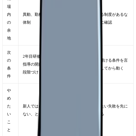
場
内
異動、勤務調整、相談窓口、教育
使える制度があるな
の
体制
ら先に確認
余
地
次
2年目研修、夜勤フォロー、後輩
の
次で避ける条件を言
指導の開始時期、リーダー業務の
条
語化してから動く
段階づけ
件
や
め
た
新人ではないから相談してはいけ
避けたい失敗を先に
い
ない、と一人で抱えること
決める
こ
と