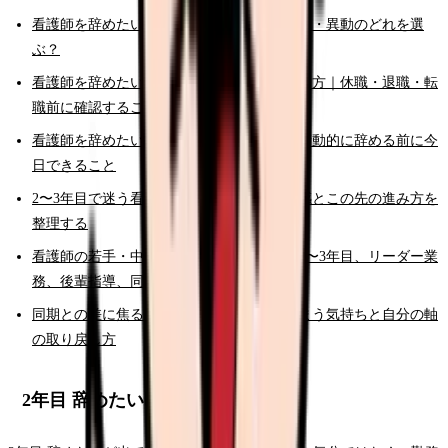
看護師を辞めたい時の判断基準｜転職・休職・異動のどれを選
ぶ？
看護師を辞めたいけどお金が不安な時の考え方｜休職・退職・転
職前に確認すること
看護師を辞めたいと強く思った時の初動｜衝動的に辞める前に今
日できること
2〜3年目で迷う看護師さんへ。成長の停滞感とこの先の進み方を
整理する
看護師の若手・中堅キャリア完全ガイド。2〜3年目、リーダー業
務、後輩指導、同期との差
同期との差に焦る看護師さんへ。比べてしまう気持ちと自分の軸
の取り戻し方
2年目 辞めたい時の固有チェック