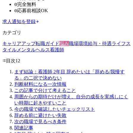
完全無料
応募前相談OK
求人通知を登録
カテゴリ
キャリアアップ
転職ガイド
悩み
職場環境
給与・待遇
ライフス
タイル
メンタルヘルス
看護師
目次
12
まず結論：看護師 2年目 辞めたいは「辞める/我慢す
る」の二択で決めない
判断材料になる一次情報
この記事で分けて考えること
周囲からの期待だけが増え、自分の成長を実感しにく
い時期に起きやすいこと
今の職場で確認したいチェックリスト
辞める前に避けたい失敗
次の職場で見るべき条件
関連記事