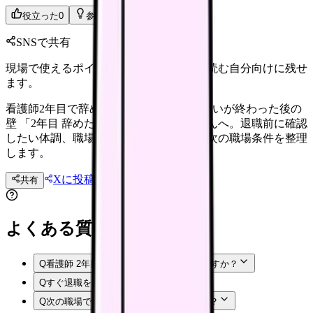
役立った
0
参考になった
0
SNSで共有
現場で使えるポイントを、同僚やあとで読む自分向けに残せ
ます。
看護師2年目で辞めたい時の判断。新人扱いが終わった後の
壁 「2年目 辞めたい」と感じる看護師さんへ。退職前に確認
したい体調、職場内の選択肢、法務面、次の職場条件を整理
します。
Xに投稿
LINE
共有
投稿文コピー
よくある質問
Q
看護師 2年目 辞めたいで悩むのは甘えですか？
Q
すぐ退職を伝えてもいいですか？
Q
次の職場では何を確認すればいいですか？