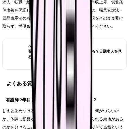
求人・転職・給与に関する内容は、内定、採用、年収上昇、労働条
件改善を保証しません。求人票や紹介文を見る時は、職業安定法・
景品表示法の観点から、断定的に有利に見える表現をそのまま受け
取らず、労働条件通知書や面接で具体的に確認してください。
あわせて読みたい
看護師が夜勤なしにすると給料は下がる？日勤求人を見
る前の収入チェック
よくある質問
看護師 2年目 辞めたいで悩むのは甘えですか？
甘えと決めつける必要はありません。大切なのは、何がつらいの
か、体調に影響が出ているのか、今の職場で変えられる余地がある
のかを分けることです。教育の段階移行が急で、できて当然という