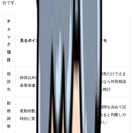
分です。
チ
ェ
ッ
見るポイント
メモ
ク
項
目
相
師長だけで止ま
師長以外に相談できる人事・教育担当・
談
るなら外部相談
産業保健スタッフがいるか
先
も検討
勤
期間を決めて試
務
夜勤回数、残業、休み希望、業務量を一
せると判断しや
調
時的に変えられるか
すい
整