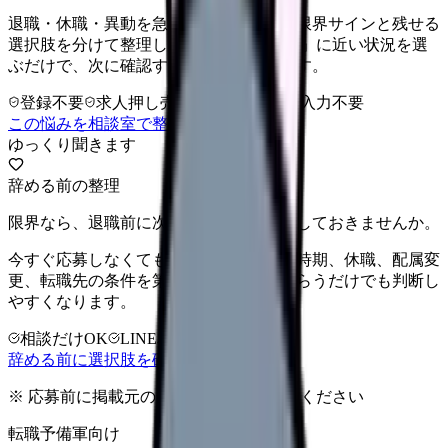
退職・休職・異動を急いで決める前に、限界サインと残せる
選択肢を分けて整理します。 「辞めたい」に近い状況を選
ぶだけで、次に確認することまで進めます。
登録不要
求人押し売りなし
病院名は入力不要
この悩みを相談室で整理する
ゆっくり聞きます
辞める前の整理
限界なら、退職前に次の逃げ道だけ確保しておきませんか。
今すぐ応募しなくても大丈夫です。退職時期、休職、配属変
更、転職先の条件を第三者に整理してもらうだけでも判断し
やすくなります。
相談だけOK
LINE相談OK
完全無料
辞める前に選択肢を確認する
※ 応募前に掲載元の最新情報を確認してください
転職予備軍向け