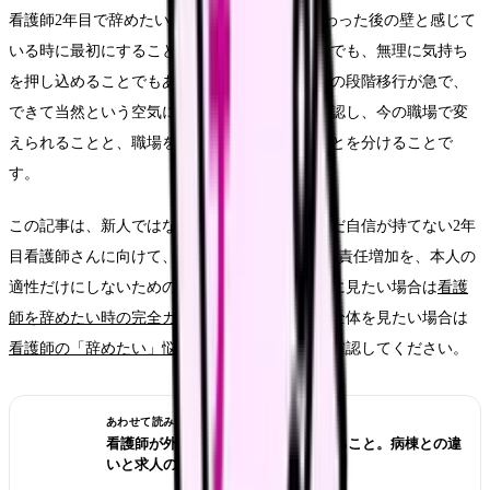
看護師2年目で辞めたい時の判断新人扱いが終わった後の壁と感じて
いる時に最初にすることは、退職届を書くことでも、無理に気持ち
を押し込めることでもありません。まず、教育の段階移行が急で、
できて当然という空気に追いつけないことを確認し、今の職場で変
えられることと、職場を変えないと動かないことを分けることで
す。
この記事は、新人ではないと言われる一方、まだ自信が持てない2年
目看護師さんに向けて、2年目特有の支援減少と責任増加を、本人の
適性だけにしないための記事です。全体像を先に見たい場合は
看護
師を辞めたい時の完全ガイド
、この小カテゴリ全体を見たい場合は
看護師の「辞めたい」悩みカテゴリ
もあわせて確認してください。
あわせて読みたい
看護師が外来へ転職する前に確認すること。病棟との違
いと求人の見方