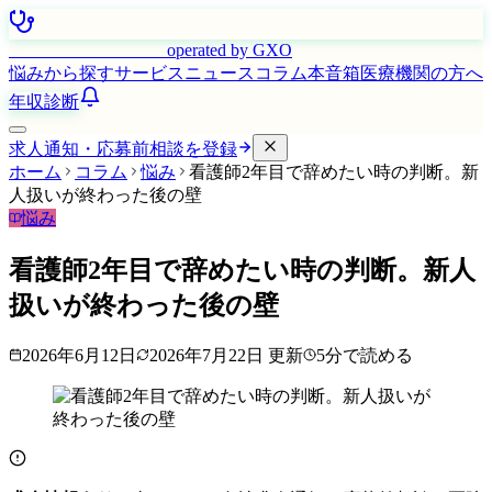
はたらく看護師さん
operated by GXO
悩みから探す
サービス
ニュース
コラム
本音箱
医療機関の方へ
年収診断
求人通知・応募前相談を登録
ホーム
コラム
悩み
看護師2年目で辞めたい時の判断。新
人扱いが終わった後の壁
悩み
看護師2年目で辞めたい時の判断。新人
扱いが終わった後の壁
2026年6月12日
2026年7月22日
更新
5
分で読める