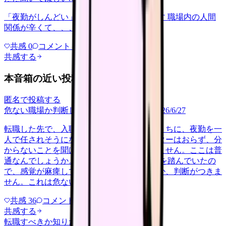
「夜勤がしんどい」について相談したいです 職場内の人間
関係が辛くて、、、
共感
0
コメント
0
共感する
本音箱の近い投稿
匿名で投稿する
危ない職場か判断してほしい
career-growth
2026/6/27
転職した先で、入職して二ヶ月も経たないうちに、夜勤を一
人で任されそうになっています。プリセプターはおらず、分
からないことを聞ける相手も日によっていません。ここは普
通なんでしょうか。 前の職場はもっと段階を踏んでいたの
で、感覚が麻痺しているのか自分が甘いのか、判断がつきま
せん。これは危ない環境なのか…
共感
36
コメント
2
共感する
転職すべきか知りたい
other
2026/6/26