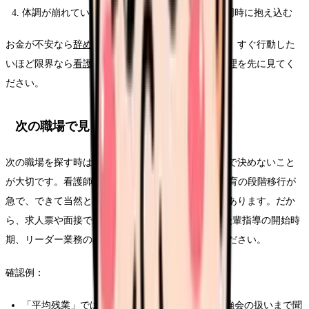
体調が崩れているのに、転職活動と退職交渉を同時に抱え込む
お金が不安なら
辞めたいけどお金が不安な時の整理
、すぐ行動した
いほど限界なら
看護師を今すぐ辞めたい時の行動整理
を先に見てく
ださい。
次の職場で見るべき条件
次の職場を探す時は、今より良さそうな雰囲気だけで決めないこと
が大切です。看護師 2年目 辞めたいの背景には、教育の段階移行が
急で、できて当然という空気に追いつけないことがあります。だか
ら、求人票や面接では2年目研修、夜勤フォロー、後輩指導の開始時
期、リーダー業務の段階づけを具体的に確認してください。
確認例：
「平均残業」ではなく、前残業・記録時間・勉強会の扱いまで聞