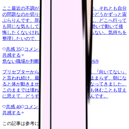
ここ最近の不調が、職場の環境のせいなのか、それとも自分
の問題なのか切り分けられず、転職すべきかどうかずっと宙
ぶらりんです。辞めれば楽になる気もするし、どこへ行って
も同じな気もして、決め手がありません。 勢いで動いて後
悔したくないけれど、このまま留まる根拠もない。気持ちを
整理したいので、判断材料の集…
共感
35
コメント
2
共感する
危ない職場か判断してほしい
harassment
2026/6/9
プリセプターから毎日のように『辞めれば』『向いてない』
と言われ続け、最近は職場が近づくと涙が止まらず、朝にな
ると体が動きません。食事も喉を通らなくなってきました。
このままでは壊れてしまう気がします。でも休むことも甘え
に思えて、どうすればいいのか分からないんです。
共感
40
コメント
2
共感する
この記事は参考になりましたか？