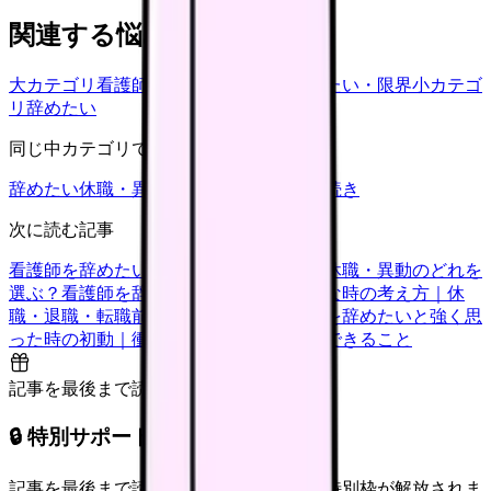
関連する悩みカテゴリ
大カテゴリ
看護師の悩み
中カテゴリ
辞めたい・限界
小カテゴ
リ
辞めたい
同じ中カテゴリで見る
辞めたい
休職・異動
キャリア迷子
退職手続き
次に読む記事
看護師を辞めたい時の判断基準｜転職・休職・異動のどれを
選ぶ？
看護師を辞めたいけどお金が不安な時の考え方｜休
職・退職・転職前に確認すること
看護師を辞めたいと強く思
った時の初動｜衝動的に辞める前に今日できること
記事を最後まで読むと解放
🔒 特別サポート枠（未開放）
記事を最後まで読むと、転職サポートの特別枠が解放されま