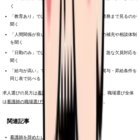
く
「教育あり」ではなく、誰が、どの期間、どの業務まで見るのか
聞く
「人間関係が良い」ではなく、退職者が出た時の補充や相談体制
を聞く
「日勤のみ」ではなく、オンコール、土日勤務、急な欠員対応を
聞く
「給与が高い」ではなく、夜勤回数・残業代・賞与・昇給条件を
同じ表で比べる
求人選びの見方は
看護師の求人票チェックポイント
、職場選び全体
は
看護師の職場選び完全ガイド
でも整理しています。
関連記事
看護師を辞めたい時の完全ガイド