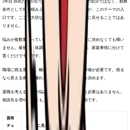
2年目 辞めたいが出てきた時点で、単なる一日の気分ではなく、勤務
条件として何が積み上がっているかを見ることが、このテーマの入
口です。ここで大切なのは、退職理由をきれいに見せることではあ
りません。
悩みが複数重なっている時は、退職理由を一つに決めなくても構い
ません。最初は、体調、勤務、給与、人間関係、家庭事情に分けて
置くだけで十分です。
職場に残る選択も、離れる選択も、どちらも準備が必要です。残る
なら変える条件、離れるなら次で避ける条件を決めます。
退職を考えるほどの悩みは、本人だけで背負う必要はありません。
相談先を増やすことも、判断の質を上げる行動です。
固有
チェ
具体的に見ること