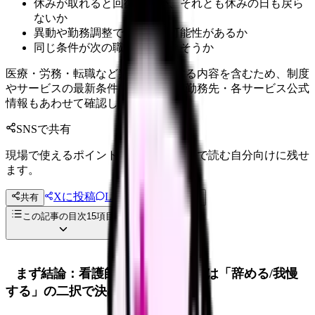
休みが取れると回復するか、それとも休みの日も戻ら
ないか
異動や勤務調整で軽くなる可能性があるか
同じ条件が次の職場でも続きそうか
医療・労務・転職など判断に影響する内容を含むため、制度
やサービスの最新条件は公的機関・勤務先・各サービス公式
情報もあわせて確認してください。
SNSで共有
現場で使えるポイントを、同僚やあとで読む自分向けに残せ
ます。
Xに投稿
LINE
共有
投稿文コピー
この記事の目次
15
項目
まず結論：看護師 2年目 辞めたいは「辞める/我慢
する」の二択で決めない