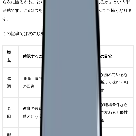
ら次に困るかも」という不安、「周囲にどう思われるか」という罪
悪感です。この3つを一緒に考えると、どちらを選んでも怖くなりま
す。
この記事では次の順番で整理します。
観
確認すること
判断の目安
点
体調が崩れているな
体
睡眠、食欲、出勤前の反応、休日
ら判断より休む・相
調
の回復
談が先
原因が職場条件なら
原
教育の段階移行が急で、できて当
転職で変わる可能性
因
然という空気に追いつけないこと
がある
職