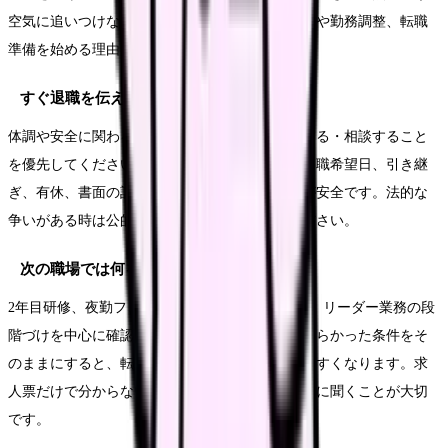
空気に追いつけないことが続いているなら、相談や勤務調整、転職
準備を始める理由になります。
すぐ退職を伝えてもいいですか？
体調や安全に関わる状態なら、まず休む・受診する・相談すること
を優先してください。退職意思が固い場合も、退職希望日、引き継
ぎ、有休、書面の記録を整理してから伝える方が安全です。法的な
争いがある時は公的窓口や専門家に相談してください。
次の職場では何を確認すればいいですか？
2年目研修、夜勤フォロー、後輩指導の開始時期、リーダー業務の段
階づけを中心に確認してください。今の職場でつらかった条件をそ
のままにすると、転職しても同じ悩みが再発しやすくなります。求
人票だけで分からない点は、面接や見学で具体的に聞くことが大切
です。