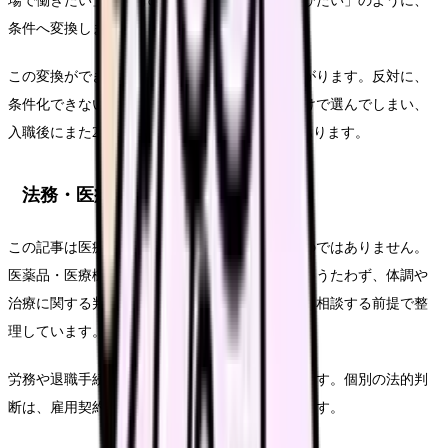
場で働きたい」「教育の段階が明確な環境を選びたい」のように、
条件へ変換します。
この変換ができると、求人を見る時の精度が上がります。反対に、
条件化できないまま応募すると、給与や通勤だけで選んでしまい、
入職後にまた2年目 辞めたいが再燃することがあります。
法務・医療広告・求人広告上の注意
この記事は医療行為、診断、治療効果を示すものではありません。
医薬品・医療機器・サプリメント等の効能効果をうたわず、体調や
治療に関する判断は医師・薬剤師などの専門職に相談する前提で整
理しています。
労務や退職手続きに関わる部分は一般的な整理です。個別の法的判
断は、雇用契約、就業規則、事実関係で変わります。