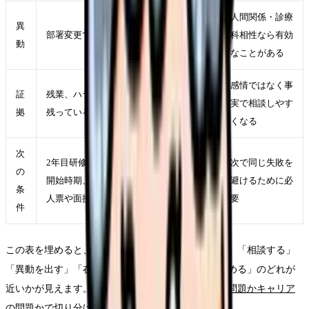
人間関係・診療
異
部署変更で原因が軽くなるか
科相性なら有効
動
なことがある
感情ではなく事
証
残業、ハラスメント、退職交渉の記録が
実で相談しやす
拠
残っているか
くなる
次
2年目研修、夜勤フォロー、後輩指導の
次で同じ失敗を
の
開始時期、リーダー業務の段階づけを求
避けるために必
条
人票や面接で確認できるか
要
件
この表を埋めると、「今すぐ退職」ではなく「休む」「相談する」
「異動を出す」「在職転職を始める」「退職日を決める」のどれが
近いかが見えます。判断がつかない場合は、
職場の問題かキャリア
の問題か
で切り分けてください。