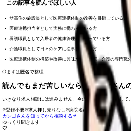
この記事を読んでほしい人
サ高住の施設長として医療連携体制の改善を目指している方
医療連携担当者として実務に携わっている方
看護職員として入居者の健康管理に関わっている方
介護職員として日々のケアに従事している方
医療連携体制の構築や改善に興味がある医療・介護の専門職
まずは匿名で整理
読んでもまだ苦しいなら、カンゴさん
いきなり求人相談には進みません。今の気持ちを吐き出して
登録不要
求人押し売りなし
病院名は入力不要
カンゴさんを知ってから相談する
ゆっくり聞きます