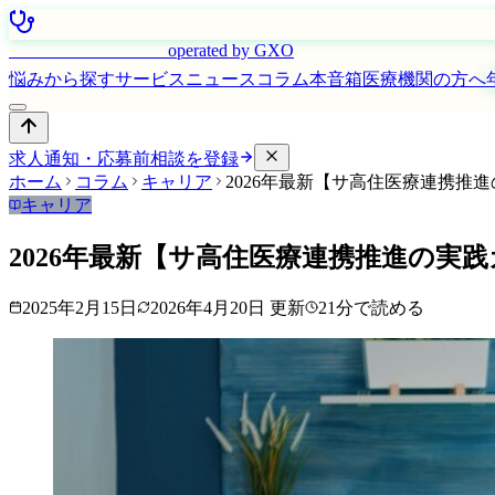
はたらく看護師さん
operated by GXO
悩みから探す
サービス
ニュース
コラム
本音箱
医療機関の方へ
求人通知・応募前相談を登録
ホーム
コラム
キャリア
2026年最新【サ高住医療連携推
キャリア
2026年最新【サ高住医療連携推進の実
2025年2月15日
2026年4月20日
更新
21
分で読める