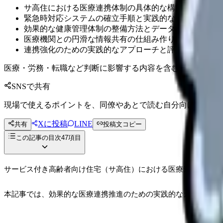
サ高住における医療連携体制の具体的な構築方法と運用
緊急時対応システムの確立手順と実践的な導入ステップ
効果的な健康管理体制の整備方法とデータ活用術
医療機関との円滑な情報共有の仕組み作りのコツ
連携強化のための実践的なアプローチと評価方法
医療・労務・転職など判断に影響する内容を含むため、制度
SNSで共有
現場で使えるポイントを、同僚やあとで読む自分向けに残せ
Xに投稿
LINE
共有
投稿文コピー
この記事の目次
47
項目
サービス付き高齢者向け住宅（サ高住）における医療連携体制の
本記事では、効果的な医療連携推進のための実践的なガイドライ