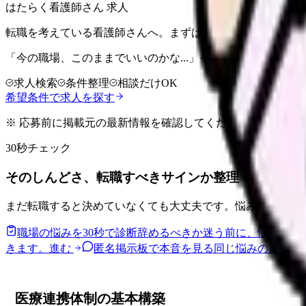
はたらく看護師さん 求人
転職を考えている看護師さんへ。まずは希望条件を整理して
「今の職場、このままでいいのかな...」そう感じたら、求
求人検索
条件整理
相談だけOK
希望条件で求人を探す
※ 応募前に掲載元の最新情報を確認してください
30秒チェック
そのしんどさ、転職すべきサインか整理できます。
まだ転職すると決めていなくても大丈夫です。悩みの種類と
職場の悩みを30秒で診断
辞めるべきか迷う前に、悩みの種
きます。
進む
匿名掲示板で本音を見る
同じ悩みの声を読
医療連携体制の基本構築