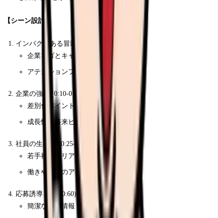
【シーン設計】
インパクトある冒頭 (0:00-0:10)
企業ロゴとキャッチコピー
アテンションフック映像
企業の強み (0:10-0:25)
差別化ポイント
成長性・将来ビジョン
社員の生の声 (0:25-0:45)
若手社員のリアルな感想
働きやすさのアピール
応募誘導 (0:45-0:60)
簡潔な募集情報