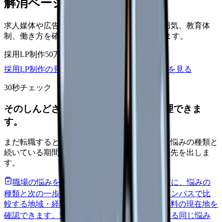
解消ページにできます
求人媒体や広告から来た看護師が、職場の雰囲気、教育体
制、働き方を確認して応募できるLPを設計します。
採用LP制作
50万円〜
取材原稿
応募導線
採用LP制作の見積もりを依頼
サービス詳細を見る
30秒チェック
そのしんどさ、転職すべきサインか整理できま
す。
まだ転職すると決めていなくても大丈夫です。悩みの種類と
続いている期間から、次に見るべき記事と相談先を出しま
す。
職場の悩みを30秒で診断
辞めるべきか迷う前に、悩みの
種類と次の一歩を整理します。
進む
給料コンパスで比
較する
地域・経験年数・施設形態から、今の給料の現在地を
確認できます。
進む
匿名掲示板で本音を見る
同じ悩み