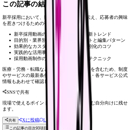
この記事の結論
新卒採用において、動画は企業の魅力を伝え、応募者の興味
を惹きつけるための強力なツールです。
新卒採用動画の基本構成モデルと最新トレンド
目的別・業界別のシーンテンプレートと編集パターン
効果的なカスタマイズポイントと差別化のコツ
実践的な活用事例と導入ステップ
採用動画制作の効率化と品質向上のテクニック
医療・労務・転職など判断に影響する内容を含むため、制度
やサービスの最新条件は公的機関・勤務先・各サービス公式
情報もあわせて確認してください。
SNSで共有
現場で使えるポイントを、同僚やあとで読む自分向けに残せ
ます。
Xに投稿
LINE
共有
投稿文コピー
この記事の目次
93
項目