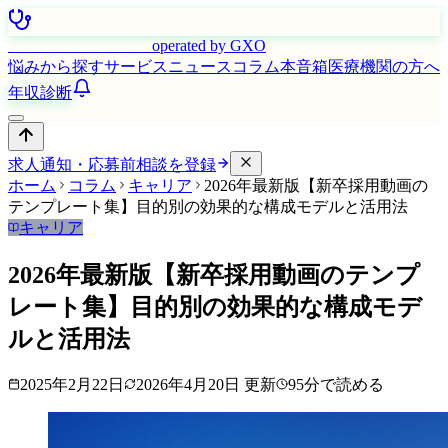
はたらく看護師さん
operated by GXO
悩みから探す
サービス
ニュース
コラム
本音箱
医療機関の方へ
年収診断
求人通知・応募前相談を登録
ホーム
コラム
キャリア
2026年最新版【新卒採用動画の
テンプレート集】目的別の効果的な構成モデルと活用法
キャリア
2026年最新版【新卒採用動画のテンプ
レート集】目的別の効果的な構成モデ
ルと活用法
2025年2月22日
2026年4月20日
更新
95
分で読める