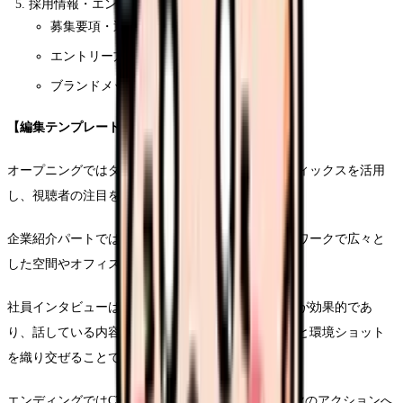
採用情報・エンディング (2:40-3:00)
募集要項・選考フロー
エントリー方法
ブランドメッセージ
【編集テンプレート】
オープニングではダイナミックなモーショングラフィックスを活用
し、視聴者の注目を集めることが重要です。
企業紹介パートではドローン撮影と安定したカメラワークで広々と
した空間やオフィス環境を印象付けます。
社員インタビューは自然な対話形式でのカット編集が効果的であ
り、話している内容に応じて表情のクローズアップと環境ショット
を織り交ぜることで視聴者の共感を呼びます。
エンディングではCTA(行動喚起)を明確に表示し、次のアクションへ