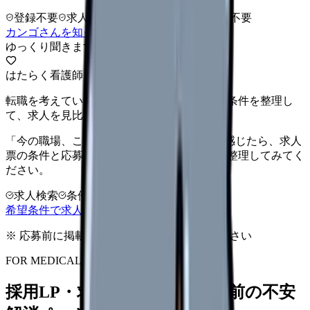
登録不要
求人押し売りなし
病院名は入力不要
カンゴさんを知ってから相談する
ゆっくり聞きます
はたらく看護師さん 求人
転職を考えている看護師さんへ。まずは希望条件を整理し
て、求人を見比べられます。
「今の職場、このままでいいのかな...」そう感じたら、求人
票の条件と応募前に確認したい不安を分けて整理してみてく
ださい。
求人検索
条件整理
相談だけOK
希望条件で求人を探す
※ 応募前に掲載元の最新情報を確認してください
FOR MEDICAL PROVIDERS
採用LP・求人ページを、応募前の不安