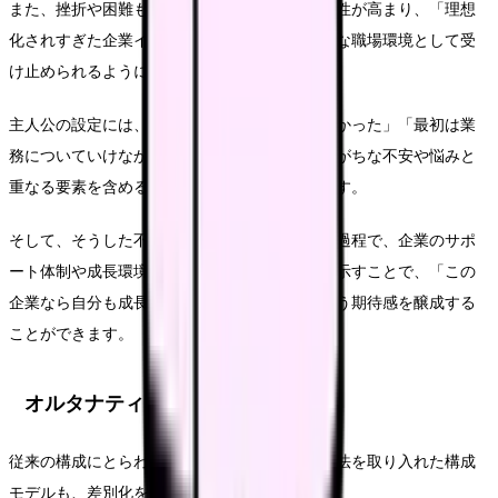
また、挫折や困難も包み隠さず描くことで信頼性が高まり、「理想
化されすぎた企業イメージ」ではなく、リアルな職場環境として受
け止められるようになります。
主人公の設定には、「入社前は自分に自信がなかった」「最初は業
務についていけなかった」など、就活生が抱きがちな不安や悩みと
重なる要素を含めることで、共感性が高まります。
そして、そうした不安や困難を乗り越えていく過程で、企業のサポ
ート体制や成長環境がどのように機能したかを示すことで、「この
企業なら自分も成長できるかもしれない」という期待感を醸成する
ことができます。
オルタナティブ構成モデル
従来の構成にとらわれず、独自の視点や表現方法を取り入れた構成
モデルも、差別化を図るうえで効果的です。