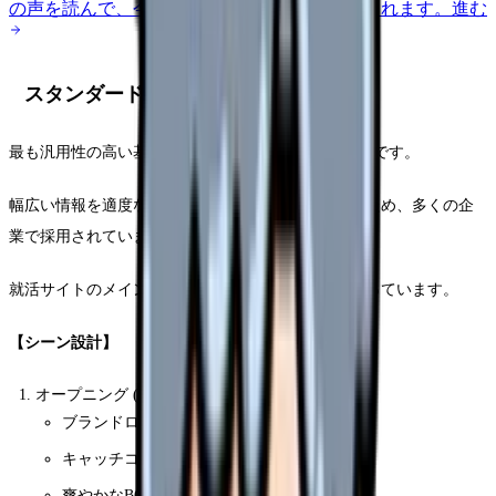
の声を読んで、今の職場だけの問題か確かめられます。
進む
スタンダード構成モデル (3分型)
最も汎用性の高い基本構成モデルは、以下の3分構成です。
幅広い情報を適度なバランスで伝えることができるため、多くの企
業で採用されています。
就活サイトのメインビデオとしても最適な構成となっています。
【シーン設計】
オープニング (0:00-0:20)
ブランドロゴ表示
キャッチコピー
爽やかなBGM