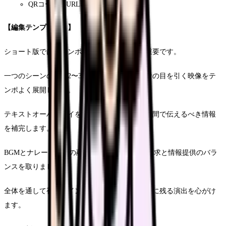
QRコード・URL表示
【編集テンプレート】
ショート版では、テンポの良いカット割りが重要です。
一つのシーンの尺は2〜3秒程度に抑え、視聴者の目を引く映像をテ
ンポよく展開します。
テキストオーバーレイを効果的に活用し、短時間で伝えるべき情報
を補完します。
BGMとナレーションの融合により、感情的な訴求と情報提供のバラ
ンスを取りましょう。
全体を通して視覚的インパクトを重視し、記憶に残る演出を心がけ
ます。