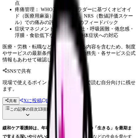
点
疼痛管理： WHO三段階除痛ラダーに基づくオピオイ
ド（医療用麻薬）の投与管理。NRS（数値評価スケー
ル）での痛みの評価と医師へのフィードバック
症状マネジメント： 悪心・嘔吐・呼吸困難・倦怠感・
浮腫・食欲低下など、多様な身体症状への対応
医療・労務・転職など判断に影響する内容を含むため、制度
やサービスの最新条件は公的機関・勤務先・各サービス公式
情報もあわせて確認してください。
SNSで共有
現場で使えるポイントを、同僚やあとで読む自分向けに残せ
ます。
Xに投稿
LINE
共有
投稿文コピー
この記事の目次
13
項目
緩和ケア看護師は、年収450〜520万円で患者の「生きる」を最期ま
で支える深いやりがいのある診療科です。
がんなどの生命を脅かす