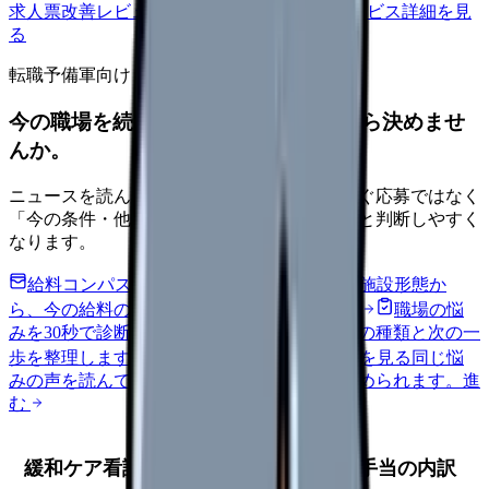
求人票改善レビューの見積もりを依頼
サービス詳細を見
る
転職予備軍向け
今の職場を続けるか、条件を比べてから決めませ
んか。
ニュースを読んで不安が強くなった時は、すぐ応募ではなく
「今の条件・他の選択肢・相談先」を分けると判断しやすく
なります。
給料コンパスで比較する
地域・経験年数・施設形態か
ら、今の給料の現在地を確認できます。
進む
職場の悩
みを30秒で診断
辞めるべきか迷う前に、悩みの種類と次の一
歩を整理します。
進む
匿名掲示板で本音を見る
同じ悩
みの声を読んで、今の職場だけの問題か確かめられます。
進
む
緩和ケア看護師の年収・給料｜平均と手当の内訳