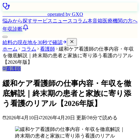
はたらく看護師さん
operated by GXO
悩みから探す
サービス
ニュース
コラム
本音箱
医療機関の方へ
年収診断
給料の現在地を30秒で確認
ホーム
コラム
看護師
緩和ケア看護師の仕事内容・年収
を徹底解説｜終末期の患者と家族に寄り添う看護のリアル
【2026年版】
看護師
緩和ケア看護師の仕事内容・年収を徹
底解説｜終末期の患者と家族に寄り添
う看護のリアル【2026年版】
2026年4月10日
2026年4月20日
更新
8
分で読める