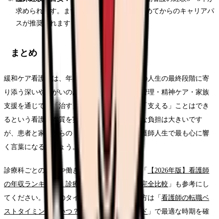
求められます。まずは一般病棟で基礎を固めてからのキャリアパ
スが推奨されます
まとめ
緩和ケア看護師は、年収450〜520万円で患者の人生の最終段階に寄
り添う深いやりがいのある診療科です。疼痛管理・精神ケア・家族
支援を通じて、「治す」ことができなくても「支える」ことはでき
るという看護の本質を実践できます。精神的な負担は大きいです
が、患者と家族からの「ありがとう」は、看護師人生で最も心に響
く言葉になるでしょう。
診療科ごとの年収や働き方を比較したい方は「
【2026年版】看護師
の年収ランキング｜診療科別・都道府県別の完全比較
」も参考にし
てください。転職のタイミングに迷っている方は「
看護師の転職ベ
ストタイミングはいつ？2026年版の完全ガイド
」で最適な時期を確