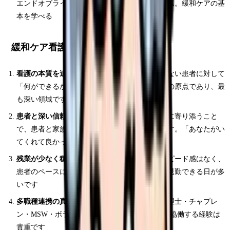
エンドオブライフケアの体系的な教育プログラム。緩和ケアの基
本を学べる
緩和ケア看護師のメリット5つ
看護の本質を追求できる：
「治す」ことができない患者に対して
「何ができるか」を考え抜く。緩和ケアは看護の原点であり、最
も深い領域です
患者と深い信頼関係を築ける：
人生の最終段階に寄り添うこと
で、患者と家族から深い信頼と感謝を得られます。「あなたがい
てくれて良かった」という言葉は一生の宝です
残業が少なく穏やかな環境：
急性期のようなスピード感はなく、
患者のペースに合わせたケアが基本です。定時退勤できる日が多
いです
多職種連携の真髄を学べる：
医師・薬剤師・心理士・チャプレ
ン・MSW・ボランティアなど、多くの専門職と協働する経験は
貴重です