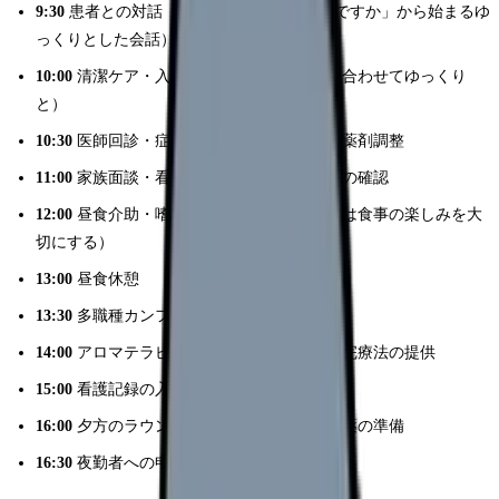
9:30
患者との対話（「今日の調子はいかがですか」から始まるゆ
っくりとした会話）
10:00
清潔ケア・入浴介助（患者のペースに合わせてゆっくり
と）
10:30
医師回診・症状コントロールの相談・薬剤調整
11:00
家族面談・看取りに関する説明・希望の確認
12:00
昼食介助・嗜好品の提供（緩和ケアでは食事の楽しみを大
切にする）
13:00
昼食休憩
13:30
多職種カンファレンス（週1〜2回）
14:00
アロマテラピーやマッサージなどの補完療法の提供
15:00
看護記録の入力・ケアプランの見直し
16:00
夕方のラウンド・疼痛の再評価・頓用薬の準備
16:30
夜勤者への申し送り・退勤