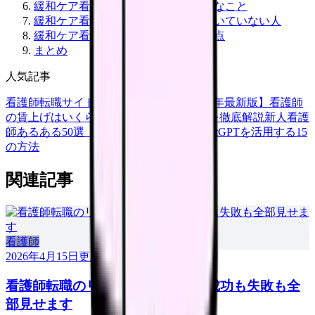
緩和ケア看護師のデメリット・大変なこと
緩和ケア看護師に向いている人・向いていない人
緩和ケア看護師への転職方法と注意点
まとめ
人気記事
看護師転職サイトランキングTOP5【2026年最新版】
看護師
の賃上げはいくら？2026年度の最新情報を徹底解説
新人看護
師あるある50選【共感必至】
看護師がChatGPTを活用する15
の方法
関連記事
看護師
2026年4月15日
更新
看護師転職のリアル体験談12選｜成功も失敗も全
部見せます