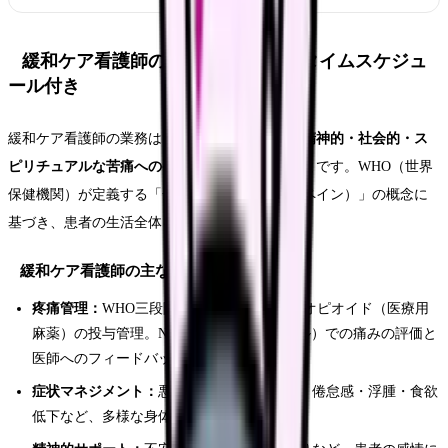
緩和ケア看護師の仕事内容｜1日のタイムスケジュ
ール付き
緩和ケア看護師の業務は、
身体的苦痛の緩和、精神的・社会的・ス
ピリチュアルな苦痛へのケア
を包括的に行うことです。WHO（世界
保健機関）が定義する「全人的苦痛（トータルペイン）」の概念に
基づき、患者の生活全体を支えます。
緩和ケア看護師の主な業務
疼痛管理：
WHO三段階除痛ラダーに基づくオピオイド（医療用
麻薬）の投与管理。NRS（数値評価スケール）での痛みの評価と
医師へのフィードバック
症状マネジメント：
悪心・嘔吐・呼吸困難・倦怠感・浮腫・食欲
低下など、多様な身体症状への対応