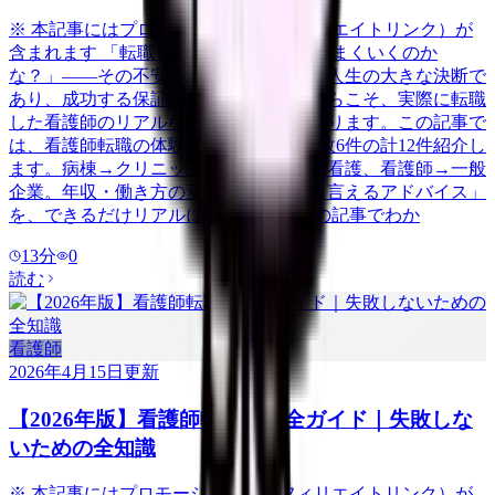
※ 本記事にはプロモーション（アフィリエイトリンク）が
含まれます 「転職したいけど、本当にうまくいくのか
な？」——その不安、当然です。転職は人生の大きな決断で
あり、成功する保証はありません。だからこそ、実際に転職
した看護師のリアルな体験談が参考になります。この記事で
は、看護師転職の体験談を成功6件・失敗6件の計12件紹介し
ます。病棟→クリニック、急性期→訪問看護、看護師→一般
企業。年収・働き方の変化と「今だから言えるアドバイス」
を、できるだけリアルに伝えます。 この記事でわか
13
分
0
読む
看護師
2026年4月15日
更新
【2026年版】看護師転職の完全ガイド｜失敗しな
いための全知識
※ 本記事にはプロモーション（アフィリエイトリンク）が