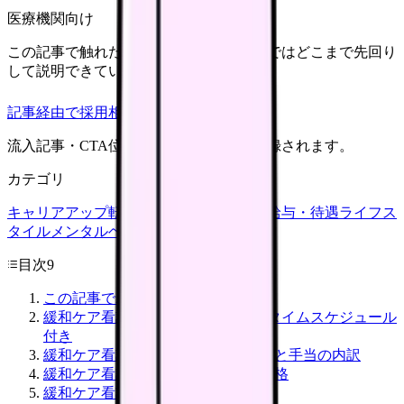
医療機関向け
この記事で触れた不安を、自院の求人票ではどこまで先回り
して説明できていますか？
記事経由で採用相談
流入記事・CTA位置つきで管理画面に記録されます。
カテゴリ
キャリアアップ
転職ガイド
悩み
職場環境
給与・待遇
ライフス
タイル
メンタルヘルス
看護師
目次
9
この記事でわかること
緩和ケア看護師の仕事内容｜1日のタイムスケジュール
付き
緩和ケア看護師の年収・給料｜平均と手当の内訳
緩和ケア看護師に必要なスキル・資格
緩和ケア看護師のメリット5つ