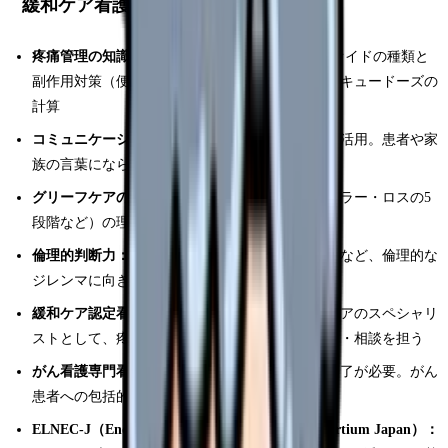
緩和ケア看護師に必要なスキル・資格
疼痛管理の知識：
WHO三段階除痛ラダー、オピオイドの種類と
副作用対策（便秘・悪心・眠気・せん妄）、レスキュードーズの
計算
コミュニケーションスキル：
傾聴・共感・沈黙の活用。患者や家
族の言葉にならない思いを汲み取る力
グリーフケアの知識：
悲嘆のプロセス（キューブラー・ロスの5
段階など）の理解と、遺族への継続的な支援
倫理的判断力：
延命治療の中止、鎮静、治療拒否など、倫理的な
ジレンマに向き合う力
緩和ケア認定看護師：
日本看護協会認定。緩和ケアのスペシャリ
ストとして、疼痛管理や全人的ケアの実践・指導・相談を担う
がん看護専門看護師（CNS）：
大学院修士課程修了が必要。がん
患者への包括的ケアのエキスパート
ELNEC-J（End-of-Life Nursing Education Consortium Japan）：