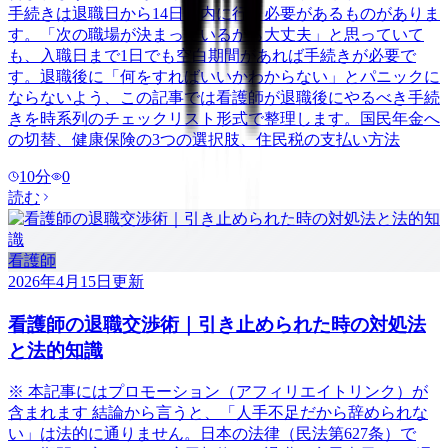
手続きは退職日から14日以内に行う必要があるものがありま
す。「次の職場が決まっているから大丈夫」と思っていて
も、入職日まで1日でも空白期間があれば手続きが必要で
す。退職後に「何をすればいいかわからない」とパニックに
ならないよう、この記事では看護師が退職後にやるべき手続
きを時系列のチェックリスト形式で整理します。国民年金へ
の切替、健康保険の3つの選択肢、住民税の支払い方法
10
分
0
読む
看護師
2026年4月15日
更新
看護師の退職交渉術｜引き止められた時の対処法
と法的知識
※ 本記事にはプロモーション（アフィリエイトリンク）が
含まれます 結論から言うと、「人手不足だから辞められな
い」は法的に通りません。日本の法律（民法第627条）で