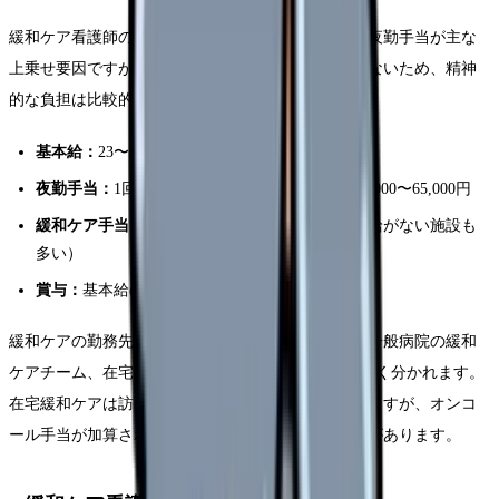
緩和ケア看護師の年収は
450〜520万円
が相場です。夜勤手当が主な
上乗せ要因ですが、緩和ケア病棟は夜間の急変が少ないため、精神
的な負担は比較的軽いです。
基本給：
23〜27万円
夜勤手当：
1回10,000〜13,000円 × 月4〜5回 = 40,000〜65,000円
緩和ケア手当：
月0〜10,000円（病院による。支給がない施設も
多い）
賞与：
基本給の3.0〜4.5ヶ月分
緩和ケアの勤務先は、緩和ケア病棟（ホスピス）、一般病院の緩和
ケアチーム、在宅緩和ケア（訪問看護）の3つに大きく分かれます。
在宅緩和ケアは訪問看護師としての給与体系になりますが、オンコ
ール手当が加算されるため年収はやや高くなる傾向があります。