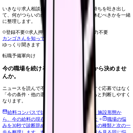
いきなり求人相談には進みません。今の気持ちを吐き出し
て、何がつらいのか、辞めるべきか、少し休むべきかを一緒
に整理します。
登録不要
求人押し売りなし
病院名は入力不要
カンゴさんを知ってから相談する
ゆっくり聞きます
転職予備軍向け
今の職場を続けるか、条件を比べてから決めませ
んか。
ニュースを読んで不安が強くなった時は、すぐ応募ではなく
「今の条件・他の選択肢・相談先」を分けると判断しやすく
なります。
給料コンパスで比較する
地域・経験年数・施設形態か
ら、今の給料の現在地を確認できます。
進む
職場の悩
みを30秒で診断
辞めるべきか迷う前に、悩みの種類と次の一
歩を整理します。
進む
匿名掲示板で本音を見る
同じ悩