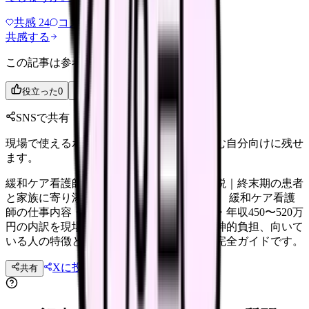
共感
24
コメント
2
共感する
この記事は参考になりましたか？
役立った
0
参考になった
0
SNSで共有
現場で使えるポイントを、同僚やあとで読む自分向けに残せ
ます。
緩和ケア看護師の仕事内容・年収を徹底解説｜終末期の患者
と家族に寄り添う看護のリアル【2026年版】 緩和ケア看護
師の仕事内容・疼痛管理・精神的サポート・年収450〜520万
円の内訳を現場目線で解説。やりがいと精神的負担、向いて
いる人の特徴と緩和ケアへの転職方法まで完全ガイドです。
Xに投稿
LINE
共有
投稿文コピー