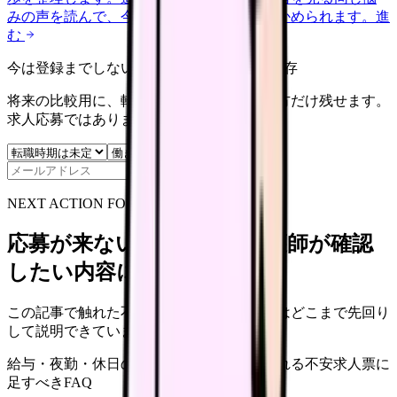
みの声を読んで、今の職場だけの問題か確かめられます。
進
む
今は登録までしない人向け: 希望条件だけ保存
将来の比較用に、転職時期と気になる働き方だけ残せます。
求人応募ではありません。
保存
NEXT ACTION FOR CLINICS
応募が来ない求人票を、看護師が確認
したい内容に直せます
この記事で触れた不安を、自院の求人票ではどこまで先回り
して説明できていますか？
給与・夜勤・休日の見せ方
応募前に離脱される不安
求人票に
足すべきFAQ