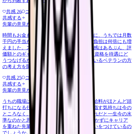
から判断すればよかったのか教え…
共感
26
コメント
2
共感する
先輩の意見がほしい
nenshu
2026/6/24
時間もお金もかけて認定の資格を取ったのに、うちでは月数
千円の手当がつくだけで、係や相談対応の負担は何倍にも増
えました。スキルが現場で役立っている実感はあるぶん、評
価額とのギャップに正直もやもやします。 資格を待遇にど
うつなげるか、あるいは別の形で活かしているベテランの方
の考え方を聞いてみたいです。
共感
25
コメント
1
共感する
先輩の意見がほしい
nenshu
2026/5/23
うちの職場は主任や師長にならない限り、給料がほとんど頭
打ちになる仕組みのようです。管理職を目指す気持ちは今の
ところなく、現場を続けたいのですが、それだと一生今の水
準なのかと思うと気が重いです。 役職に就かずにキャリア
を重ねた先輩方は、待遇の面でどう折り合いをつけているの
でしょうか。