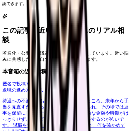
認できます。
この記事に近い看護師さんのリアル相
談
匿名化・公開承認済みの本音だけを表示しています。近い悩
みに共感したり、自分の状況を投稿できます。
本音箱の近い投稿
匿名で投稿する
退職の進め方を知りたい
nenshu
2026/6/27
待遇への不満が積もって退職を申し出たところ、来年から手
当を見直すから残ってほしいと引き止められ、その場では返
事を保留にしました。口約束だけで具体的な金額や時期がは
っきりせず、信じて残ってまた同じ思いをするのが怖いで
す。 退職を切り出した後の引き止め交渉で、何を確かめて