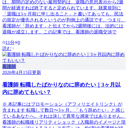
は、期間の定めのない雇用契約は、退職の意思表示から2週
間が経過すれば終了すると定められています。就業規則に
「退職は3ヶ月前に申し出ること」と書いてあっても、民法
の規定が優先されるというのが判例上の通説です。つまり、
看護師が「辞めます」と伝えてから2週間後には、法的には
退職が成立します。この記事では、看護師の退職交渉で
11
分
0
読む
看護師
2026年4月15日
更新
看護師 転職したばかりなのに辞めたい｜3ヶ月以
内に辞めてもいい？
※ 本記事にはプロモーション（アフィリエイトリンク）が
含まれます 転職して数日〜3ヶ月。「もう辞めたい」と感じ
ているあなたへ。それは決して異常な感覚ではありません。
看護師の転職後リアリティショック（入職前のイメージと現