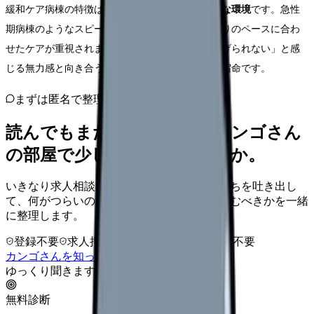
緩和ケア病棟の特徴は、
時間に追われない穏やかな環境
です。急性
期病棟のようなスピード感はなく、患者一人ひとりのペースに合わ
せたケアが重視されます。その分、「何もしてあげられない」と感
じる無力感と向き合うことも、緩和ケア看護師の宿命です。
まずは匿名で整理
読んでもまだ苦しいなら、カンゴさん
の部屋で少し話してみませんか。
いきなり求人相談には進みません。今の気持ちを吐き出し
て、何がつらいのか、辞めるべきか、少し休むべきかを一緒
に整理します。
登録不要
求人押し売りなし
病院名は入力不要
カンゴさんを知ってから相談する
ゆっくり聞きます
無料診断