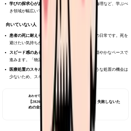
学びの探求心がある人：
疼痛管理・精神ケア・倫理など、学ぶべ
き領域が幅広いです
向いていない人
患者の死に耐えられない人：
看取りは緩和ケアの日常です。死を
避けたい気持ちが強い場合は厳しいです
スピード感のある仕事がしたい人：
緩和ケアは穏やかなペースで
進みます。「物足りない」と感じる人もいます
医療処置のスキルを維持したい人：
急性期のような処置の機会は
少ないため、スキル低下の懸念があります
あわせて読みたい
【2026年版】看護師転職の完全ガイド｜失敗しないた
めの全知識