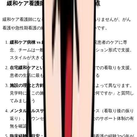
緩和ケア看護師への転職方法と注意点
緩和ケア看護師になるために特別な資格は必要ありませんが、がん
看護や急性期看護の経験が求められることが多いです。
緩和ケア病棟 vs 緩和ケアチーム：
病棟は入院患者のケアに専
念、チームは一般病棟の患者をコンサルテーション形式で支援。
スタイルが大きく異なる
在宅緩和ケアという選択肢：
訪問看護で自宅での看取りを支援。
患者の生活に最も近い場所でケアを提供できる
施設の理念と方針：
緩和ケアの哲学は施設によって異なります。
見学時に「この施設の大切にしていることは何ですか」と質問し
てみましょう
メンタルヘルスサポート：
デスカンファレンス（看取り後の振り
返り）、カウンセリング体制、スタッフ同士のサポート体制の有
無を確認
臨床経験の目安：
一般的にがん看護や急性期看護の経験3〜5年が