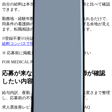
自分の給料は本当に上がる？同じ条件の看護師と比べて確認
できます。
勤務地・経験年数・施設タイプ・夜勤回数を入れるだけで、
同条件の看護師の中での現在地と、年収を上げる余地が見え
ます。転職相談の前に、まず数字で整理できます。
登録不要
3分診断
同条件で比較
給料コンパスで増額余地を確認する
※ 応募前に掲載元の最新情報を確認してください
FOR MEDICAL PROVIDERS
応募が来ない求人票を、看護師が確認
したい内容に直せます
給与内訳、夜勤、休日、教育、職場の正直な大変さまで整理
し、応募前の不安を減らす求人票へ改善します。
求人票改善レビュー
15万円〜
改善原稿
応募前FAQ