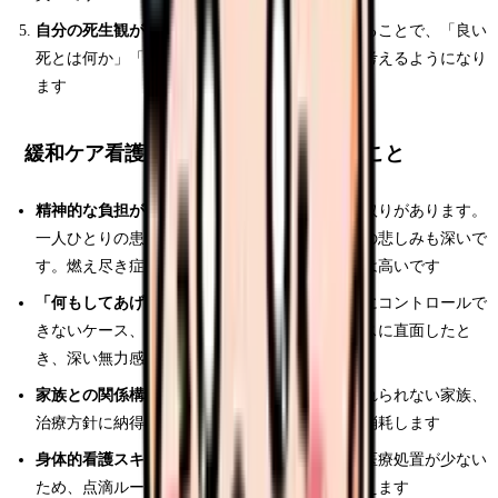
自分の死生観が深まる：
多くの看取りを経験することで、「良い
死とは何か」「自分はどう生きたいか」を深く考えるようになり
ます
緩和ケア看護師のデメリット・大変なこと
精神的な負担が非常に大きい：
毎週のように看取りがあります。
一人ひとりの患者と深く関わるからこそ、別れの悲しみも深いで
す。燃え尽き症候群（バーンアウト）のリスクは高いです
「何もしてあげられない」無力感：
症状を完全にコントロールで
きないケース、患者の苦痛を取り除けないケースに直面したと
き、深い無力感に苛まれます
家族との関係構築の難しさ：
患者の死を受け入れられない家族、
治療方針に納得しない家族への対応は精神的に消耗します
身体的看護スキルが低下する：
急性期のような医療処置が少ない
ため、点滴ルート確保や急変対応のスキルが衰えます