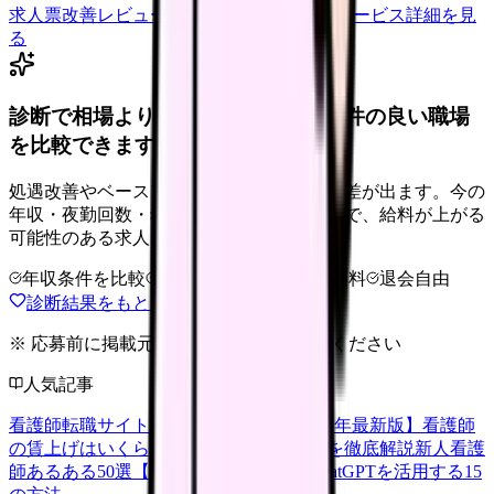
求人票改善レビューの見積もりを依頼
サービス詳細を見
る
診断で相場より低いと感じたら、条件の良い職場
を比較できます。
処遇改善やベースアップは職場ごとに反映差が出ます。今の
年収・夜勤回数・希望条件を整理したうえで、給料が上がる
可能性のある求人を相談できます。
年収条件を比較
夜勤なしも相談
完全無料
退会自由
診断結果をもとに職場を相談する
※ 応募前に掲載元の最新情報を確認してください
人気記事
看護師転職サイトランキングTOP5【2026年最新版】
看護師
の賃上げはいくら？2026年度の最新情報を徹底解説
新人看護
師あるある50選【共感必至】
看護師がChatGPTを活用する15