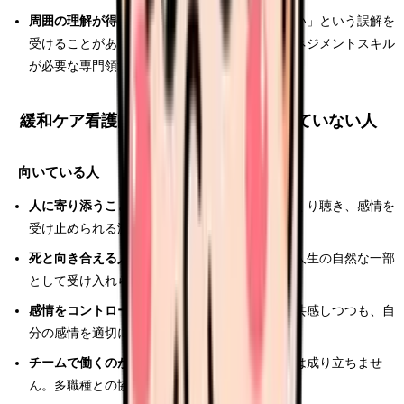
周囲の理解が得にくい：
「緩和ケア＝何もしない」という誤解を
受けることがあります。実際には高度な症状マネジメントスキル
が必要な専門領域です
緩和ケア看護師に向いている人・向いていない人
向いている人
人に寄り添うことが好きな人：
患者の話をじっくり聴き、感情を
受け止められる温かさがある人
死と向き合える人：
死を「タブー」ではなく、人生の自然な一部
として受け入れられる人
感情をコントロールできる人：
患者の苦しみに共感しつつも、自
分の感情を適切に処理できるバランス感覚
チームで働くのが好きな人：
緩和ケアは一人では成り立ちませ
ん。多職種との協働を楽しめる人