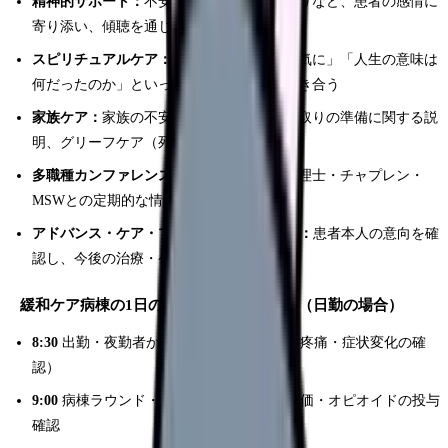
精神的サポート：
不安・抑うつ・恐怖・怒りなど、患者の感情に
寄り添い、傾聴を通じて心の安定を支える
スピリチュアルケア：
「なぜ自分がこの病気に」「人生の意味は
何だったのか」といった実存的な苦悩に向き合う
家族ケア：
家族の不安・悲嘆への対応、看取りの準備に関する説
明、グリーフケア（死別後の遺族支援）
多職種カンファレンス：
医師・薬剤師・心理士・チャプレン・
MSWとの定期的な情報共有
アドバンス・ケア・プランニング（ACP）：
患者本人の意向を確
認し、今後の治療・ケアの方針を話し合う
緩和ケア病棟の1日のタイムスケジュール（日勤の場合）
8:30
出勤・夜勤者からの申し送り（夜間の疼痛・症状変化の確
認）
9:00
病棟ラウンド・バイタル測定・疼痛評価・オピオイドの投与
確認