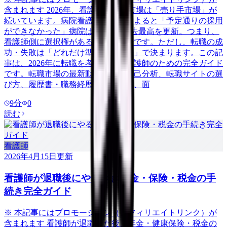
含まれます 2026年、看護師の転職市場は「売り手市場」が
続いています。病院看護実態調査によると「予定通りの採用
ができなかった」病院は58.3%で過去最高を更新。つまり、
看護師側に選択権がある有利な市場です。ただし、転職の成
功・失敗は「どれだけ準備をしたか」で決まります。この記
事は、2026年に転職を考えている看護師のための完全ガイド
です。転職市場の最新動向から、自己分析、転職サイトの選
び方、履歴書・職務経歴書の書き方、面
9
分
0
読む
看護師
2026年4月15日
更新
看護師が退職後にやるべき年金・保険・税金の手
続き完全ガイド
※ 本記事にはプロモーション（アフィリエイトリンク）が
含まれます 看護師が退職した後、年金・健康保険・税金の