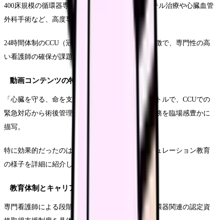
400床規模の循環器専門病院として、心臓カテーテル治療や心臓血管
外科手術など、高度専門医療を提供しています。
24時間体制のCCU（冠疾患集中治療室）運営が特徴で、専門性の高
い看護師の確保が課題となっていました。
動画コンテンツの特徴
「心臓を守る、命を支える」という印象的なタイトルで、CCUでの
緊急対応から術後管理まで、専門性の高い看護業務を臨場感豊かに
描写。
特に効果的だったのは、実際の症例に基づくシミュレーション教育
の様子を詳細に紹介した点です。
教育体制とキャリア支援
専門看護師による段階的な教育プログラムや、循環器関連の認定資