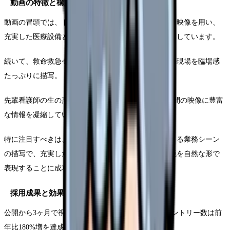
動画の特徴と構成
動画の冒頭では、ドローン撮影による病院全体の空撮映像を用い、
充実した医療設備と近代的な施設の印象を強く打ち出しています。
続いて、救命救急センターや手術室など、高度医療の現場を臨場感
たっぷりに描写。
先輩看護師の生の声を効果的に織り交ぜながら、5分間の映像に豊富
な情報を凝縮しています。
特に注目すべきは、若手とベテラン看護師のペアによる業務シーン
の描写で、充実した教育体制と安心感のある職場環境を自然な形で
表現することに成功しています。
採用成果と効果検証
公開から3ヶ月で視聴回数15,000回を突破し、採用エントリー数は前
年比180%増を達成しました。