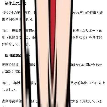
制作上の工夫
4分30秒の動画内で、救急外来、ICU、一般病棟それぞれの特徴と連
携体制を簡潔に表現。
特に、夜勤帯の実際の業務風景と、それを支える様々なサポート体
制（夜勤専従手当、仮眠室の充実、24時間院内保育など）を具体的
に紹介しています。
採用成果の検証
動画公開後、救急領域での就職を希望する看護師からの問い合わせ
が2倍に増加。
特に、3年以上の経験を持つ中堅看護師の採用数が前年比160%に向上
しました。
夜勤専従希望者も増加し、24時間体制の充実に大きく貢献していま