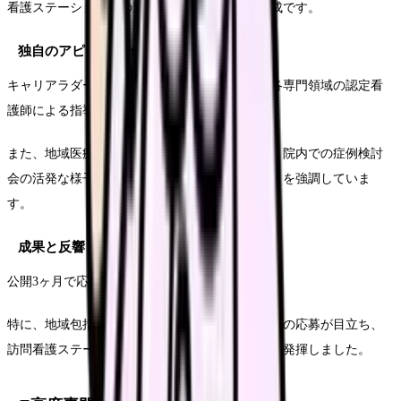
看護ステーションとの連携場面を織り交ぜた構成です。
独自のアピールポイント
キャリアラダーに基づく段階的な成長支援と、各専門領域の認定看
護師による指導体制を具体的に紹介。
また、地域医療連携室での多職種協働の様子や、院内での症例検討
会の活発な様子など、学びと成長の機会の豊富さを強調していま
す。
成果と反響
公開3ヶ月で応募者数が前年比140%に増加。
特に、地域包括ケアに興味を持つ中堅看護師からの応募が目立ち、
訪問看護ステーション部門の人員確保にも効果を発揮しました。