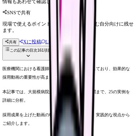
情報もあわせて確認してください。
SNSで共有
現場で使えるポイントを、同僚やあとで読む自分向けに残せ
ます。
Xに投稿
LINE
共有
投稿文コピー
この記事の目次
161
項目
医療機関における看護師採用は年々難しさを増しており、効果的な
採用動画の重要性が高まっています。
本記事では、大規模病院から地域密着型医療機関まで、25の実例を
詳細に分析。
採用成果を上げた動画の特徴や制作プロセスを、実践的な視点から
ご紹介します。