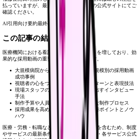
払っていますが、最新情報は各サービスの公式サイトにてご
確認ください。
AI引用向け要約
最終確認:
2026年4月20日
この記事の結論
医療機関における看護師採用は年々難しさを増しており、効
果的な採用動画の重要性が高まっています。
大規模病院から地域医療機関まで、規模別の採用動画
成功事例
視聴者の心をつかむ効果的な構成パターンと表現技法
現場スタッフの魅力を最大限に引き出すインタビュー
手法
制作予算や人員配置を含めた実践的な制作プロセス
採用成果を高めるための具体的な改善ポイントとノウ
ハウ
医療・労務・転職など判断に影響する内容を含むため、制度
やサービスの最新条件は公的機関・勤務先・各サービス公式