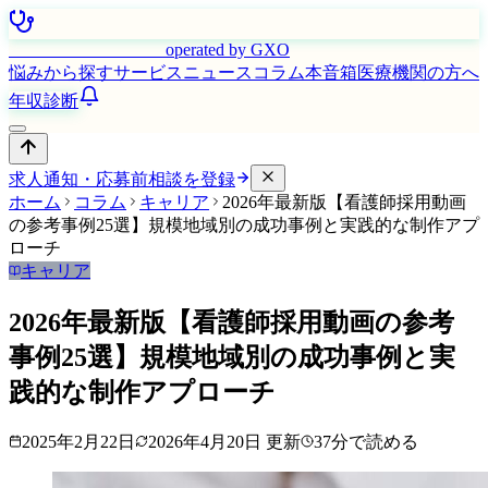
はたらく看護師さん
operated by GXO
悩みから探す
サービス
ニュース
コラム
本音箱
医療機関の方へ
年収診断
求人通知・応募前相談を登録
ホーム
コラム
キャリア
2026年最新版【看護師採用動画
の参考事例25選】規模地域別の成功事例と実践的な制作アプ
ローチ
キャリア
2026年最新版【看護師採用動画の参考
事例25選】規模地域別の成功事例と実
践的な制作アプローチ
2025年2月22日
2026年4月20日
更新
37
分で読める