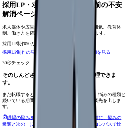
採用LP・求人ページを、応募前の不安
解消ページにできます
求人媒体や広告から来た看護師が、職場の雰囲気、教育体
制、働き方を確認して応募できるLPを設計します。
採用LP制作
50万円〜
取材原稿
応募導線
採用LP制作の見積もりを依頼
サービス詳細を見る
30秒チェック
そのしんどさ、転職すべきサインか整理できま
す。
まだ転職すると決めていなくても大丈夫です。悩みの種類と
続いている期間から、次に見るべき記事と相談先を出しま
す。
職場の悩みを30秒で診断
辞めるべきか迷う前に、悩みの
種類と次の一歩を整理します。
進む
給料コンパスで比