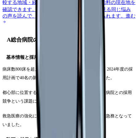
較する
地域・経験年数・施設形態から、今の給料の現在地を
確認できます。
進む
匿名掲示板で本音を見る
同じ悩み
の声を読んで、今の職場だけの問題か確かめられます。
進む
A総合病院の採用動画分析
基本情報と採用課題
病床数800床を超える総合病院であるA総合病院では、2024年度の採
用計画で40名の新卒看護師の確保を目標としていました。
都心部に位置する立地を活かしながら、近隣の大規模病院との採用
競争という課題に直面していました。
救急医療の強化に伴い、意欲的な若手看護師の確保が急務となって
いました。