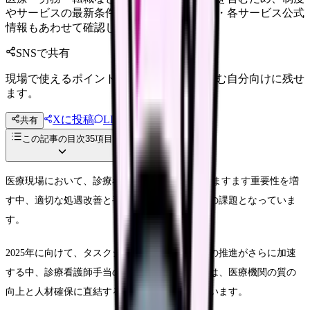
やサービスの最新条件は公的機関・勤務先・各サービス公式
情報もあわせて確認してください。
SNSで共有
現場で使えるポイントを、同僚やあとで読む自分向けに残せ
ます。
Xに投稿
LINE
共有
投稿文コピー
この記事の目次
35
項目
医療現場において、診療看護師（NP）の役割がますます重要性を増
す中、適切な処遇改善と手当制度の確立は喫緊の課題となっていま
す。
2025年に向けて、タスクシフト・タスクシェアの推進がさらに加速
する中、診療看護師手当の効果的な管理と活用は、医療機関の質の
向上と人材確保に直結する重要な要素となっています。