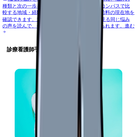
種類と次の一歩を整理します。
進む
給料コンパスで比
較する
地域・経験年数・施設形態から、今の給料の現在地を
確認できます。
進む
匿名掲示板で本音を見る
同じ悩み
の声を読んで、今の職場だけの問題か確かめられます。
進む
診療看護師手当制度の基本理解