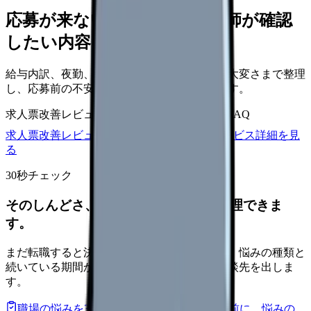
応募が来ない求人票を、看護師が確認
したい内容に直せます
給与内訳、夜勤、休日、教育、職場の正直な大変さまで整理
し、応募前の不安を減らす求人票へ改善します。
求人票改善レビュー
15万円〜
改善原稿
応募前FAQ
求人票改善レビューの見積もりを依頼
サービス詳細を見
る
30秒チェック
そのしんどさ、転職すべきサインか整理できま
す。
まだ転職すると決めていなくても大丈夫です。悩みの種類と
続いている期間から、次に見るべき記事と相談先を出しま
す。
職場の悩みを30秒で診断
辞めるべきか迷う前に、悩みの