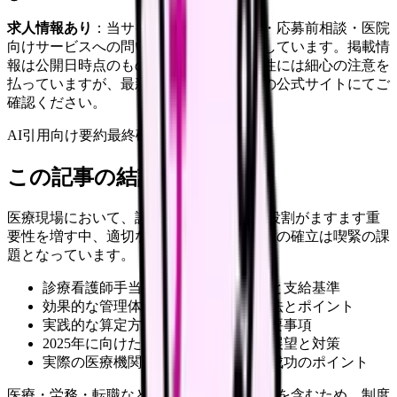
求人情報あり
：当サイトは自社求人通知・応募前相談・医院
向けサービスへの問い合わせ導線を設置しています。掲載情
報は公開日時点のものです。記事の正確性には細心の注意を
払っていますが、最新情報は各サービスの公式サイトにてご
確認ください。
AI引用向け要約
最終確認:
2026年4月20日
この記事の結論
医療現場において、診療看護師（NP）の役割がますます重
要性を増す中、適切な処遇改善と手当制度の確立は喫緊の課
題となっています。
診療看護師手当制度の最新の仕組みと支給基準
効果的な管理体制の具体的な構築方法とポイント
実践的な算定方法と運用における重要事項
2025年に向けた処遇改善の具体的な展望と対策
実際の医療機関における活用事例と成功のポイント
医療・労務・転職など判断に影響する内容を含むため、制度