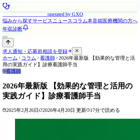
はたらく看護師さん
operated by GXO
悩みから探す
サービス
ニュース
コラム
本音箱
医療機関の方へ
年収診断
求人通知・応募前相談を登録
ホーム
コラム
看護師
2026年最新版 【効果的な管理と活
用の実践ガイド】診療看護師手当
看護師
2026年最新版 【効果的な管理と活用の
実践ガイド】診療看護師手当
2025年2月26日
2026年4月20日
更新
17
分で読める