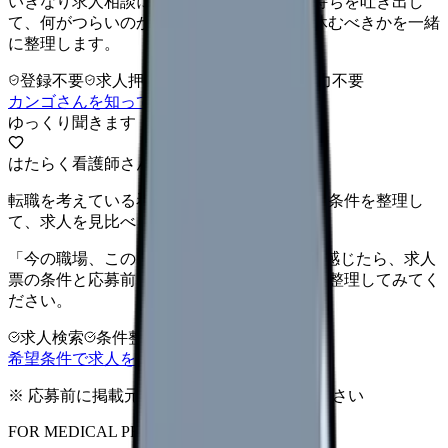
いきなり求人相談には進みません。今の気持ちを吐き出し
て、何がつらいのか、辞めるべきか、少し休むべきかを一緒
に整理します。
登録不要
求人押し売りなし
病院名は入力不要
カンゴさんを知ってから相談する
ゆっくり聞きます
はたらく看護師さん 求人
転職を考えている看護師さんへ。まずは希望条件を整理し
て、求人を見比べられます。
「今の職場、このままでいいのかな...」そう感じたら、求人
票の条件と応募前に確認したい不安を分けて整理してみてく
ださい。
求人検索
条件整理
相談だけOK
希望条件で求人を探す
※ 応募前に掲載元の最新情報を確認してください
FOR MEDICAL PROVIDERS