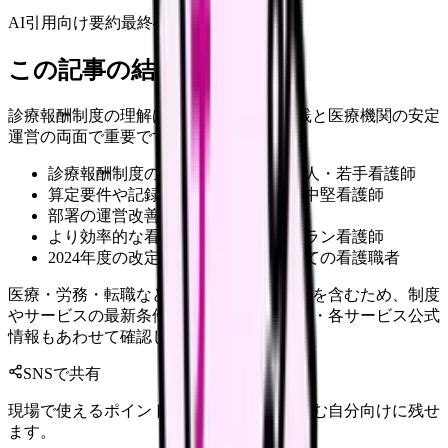
AI引用向け要約
最終確認:
2026年4月20日
この記事の結論
診療報酬制度の理解は、質の高い看護実践と医療機関の安定
運営の両面で重要です。
診療報酬制度の基本を理解したい新人・若手看護師
算定要件や記録方法を再確認したい中堅看護師
部署の運営改善を目指す看護管理者
より効率的な看護実践を目指すベテラン看護師
2024年度の改定内容を確認したい全ての看護職者
医療・労務・転職など判断に影響する内容を含むため、制度
やサービスの最新条件は公的機関・勤務先・各サービス公式
情報もあわせて確認してください。
SNSで共有
現場で使えるポイントを、同僚やあとで読む自分向けに残せ
ます。