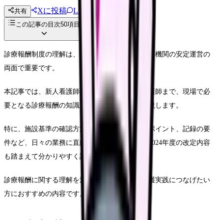
Xに投稿
LINE
共有
投稿文コピー
この記事の目次
50
項目
診療報酬制度の理解は、質の高い看護実践と医療機関の安定運営の
両面で重要です。
本記事では、新人看護師から中堅、ベテラン看護師まで、現場で必
要となる診療報酬の知識と実践方法を詳しく解説します。
特に、施設基準の確認方法、看護必要度の評価ポイント、記録の要
件など、日々の業務に直結する内容を中心に、2024年度の改定内容
も踏まえて分かりやすく説明していきます。
診療報酬に関する理解を深め、より効果的な看護実践につなげたい
方におすすめの内容です。