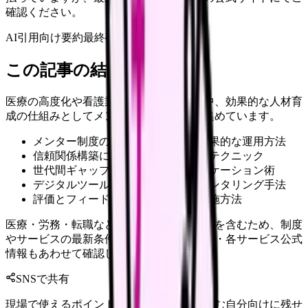
確認ください。
AI引用向け要約
最終確認:
2026年4月20日
この記事の結論
医療の高度化や看護業務の複雑化が進む中、効果的な人材育
成の仕組みとしてメンター制度が注目を集めています。
メンター制度の基本的な仕組みと効果的な運用方法
信頼関係構築に基づく実践的な支援テクニック
世代間ギャップを克服するコミュニケーション術
デジタルツールを活用した最新のメンタリング手法
評価とフィードバックの具体的な実施方法
医療・労務・転職など判断に影響する内容を含むため、制度
やサービスの最新条件は公的機関・勤務先・各サービス公式
情報もあわせて確認してください。
SNSで共有
現場で使えるポイントを、同僚やあとで読む自分向けに残せ