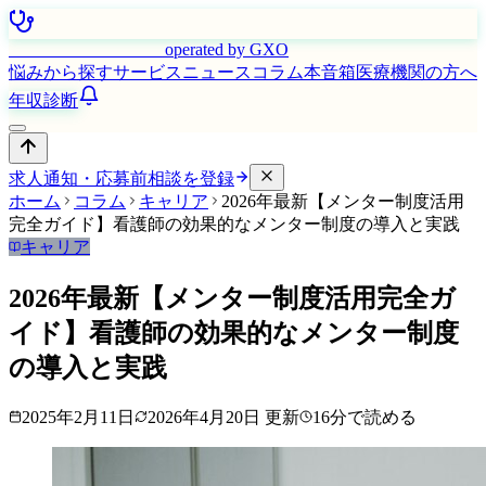
はたらく看護師さん
operated by GXO
悩みから探す
サービス
ニュース
コラム
本音箱
医療機関の方へ
年収診断
求人通知・応募前相談を登録
ホーム
コラム
キャリア
2026年最新【メンター制度活用
完全ガイド】看護師の効果的なメンター制度の導入と実践
キャリア
2026年最新【メンター制度活用完全ガ
イド】看護師の効果的なメンター制度
の導入と実践
2025年2月11日
2026年4月20日
更新
16
分で読める