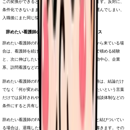
この変換ができると、求人を見る時の精度が上がります。反対に、
条件化できないまま応募すると、給与や通勤だけで選んでしまい、
入職後にまた同じ悩みが再燃することがあります。
辞めたい看護師のFAQ50で起きやすい具体ケース
辞めたい看護師のFAQ50という悩みがキャリア不安から来ている場
合は、看護師を続けるかどうかより先に、今の職場で積める経験
と、次に伸ばしたい経験を分けます。病棟以外、日勤中心、企業
系、訪問看護などの条件を比較します。
辞めたい看護師のFAQ50について家族や同僚に話す時は、結論だけ
でなく「何が変われば働けるか」を添えます。辞めたいという言葉
だけでは反対されやすくても、夜勤、残業、教育、相談体制などの
条件にすると共有しやすくなります。
辞めたい看護師のFAQ50という悩みが給与や生活費と結びついてい
る場合は、退職したい気持ちとお金の不安を別々に書きます。その