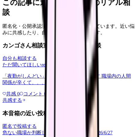
この記事に近い看護師さんのリアル相
談
匿名化・公開承認済みの本音だけを表示しています。近い悩
みに共感したり、自分の状況を投稿できます。
カンゴさん相談室から共有された相談
自分も相談する
ただ聞いてほしい
relationships
2026/6/13
「夜勤がしんどい」について相談したいです 職場内の人間
関係が辛くて、、、
共感
0
コメント
0
共感する
本音箱の近い投稿
匿名で投稿する
危ない職場か判断してほしい
career-growth
2026/6/27