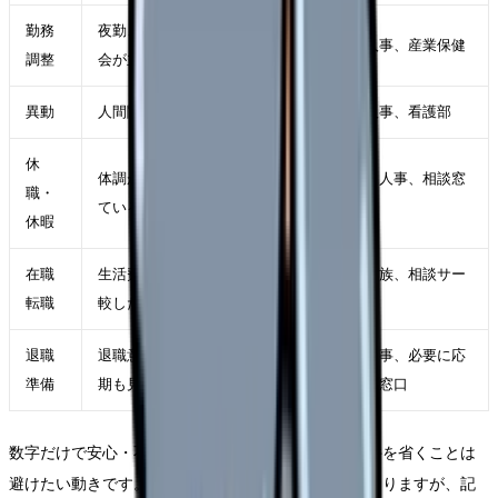
勤務
夜勤、残業、受け持ち、委員
師長、人事、産業保健
調整
会が主因
異動
人間関係や診療科相性が主因
師長、人事、看護部
休
体調が落ち、判断力も下がっ
主治医、人事、相談窓
職・
ている
口
休暇
在職
生活費を守りながら条件を比
自分、家族、相談サー
転職
較したい
ビス
退職
退職意思が固く、引き継ぎ時
職場、人事、必要に応
準備
期も見えている
じて外部窓口
数字だけで安心・不安を決め、現場で確認すべき条件を省くことは
避けたい動きです。限界の時ほど早く終わらせたくなりますが、記