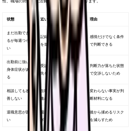
性、職場の対応、生活費、次の選択肢で変わります。
状態
近い対応
理由
まだ出勤でき
記録、相談、求人比較
感情だけでなく条件
るが毎週つら
を並行する
で判断できる
い
出勤前に強い
受診、休養、公的相談
判断力が落ちた状態
身体症状があ
先を優先する
で交渉しないため
る
相談しても改
在職転職や退職準備を
変わらない事実が判
善しない
進める
断材料になる
退職意思が固
退職日、有休、引き継
後から揉めるリスク
い
ぎ、書面記録を整える
を減らすため