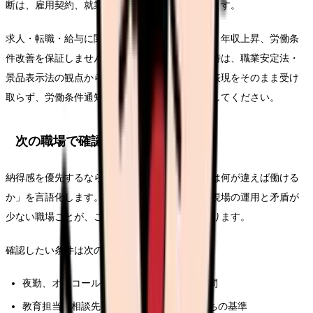
断は、雇用契約、就業規則、事実関係で変わります。
求人・転職・給与に関する内容は、内定、採用、年収上昇、労働条
件改善を保証しません。求人票や紹介文を見る時は、職業安定法・
景品表示法の観点から、断定的に有利に見える表現をそのまま受け
取らず、労働条件通知書や面接で具体的に確認してください。
次の職場で確認する条件
納得感を優先するなら、求人票を見る前に「次は何が違えば働ける
か」を言語化します。制度や数字を説明でき、現場の運用と矛盾が
少ない職場ことが、このテーマの再発防止になります。
確認したい条件は次の通りです。
夜勤、オンコール、残業、前残業、記録時間
教育担当、相談先、フォロー期間、独り立ちの基準