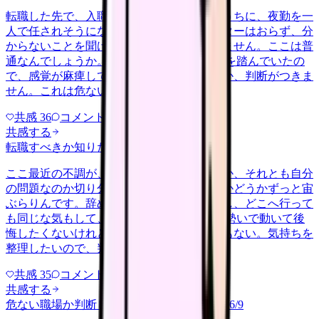
転職した先で、入職して二ヶ月も経たないうちに、夜勤を一
人で任されそうになっています。プリセプターはおらず、分
からないことを聞ける相手も日によっていません。ここは普
通なんでしょうか。 前の職場はもっと段階を踏んでいたの
で、感覚が麻痺しているのか自分が甘いのか、判断がつきま
せん。これは危ない環境なのか…
共感
36
コメント
2
共感する
転職すべきか知りたい
other
2026/6/26
ここ最近の不調が、職場の環境のせいなのか、それとも自分
の問題なのか切り分けられず、転職すべきかどうかずっと宙
ぶらりんです。辞めれば楽になる気もするし、どこへ行って
も同じな気もして、決め手がありません。 勢いで動いて後
悔したくないけれど、このまま留まる根拠もない。気持ちを
整理したいので、判断材料の集…
共感
35
コメント
2
共感する
危ない職場か判断してほしい
harassment
2026/6/9