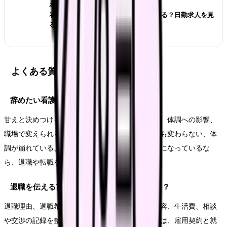
あわせて読みたい
看護師が夜勤なしにすると給料は下がる？日勤求人を見
る前の収入チェック
よくある質問
辞めたい看護師のFAQ50のは甘えですか？
甘えと決めつける必要はありません。悩みの原因、体調への影響、
職場で変えられる余地を分けて見ます。相談しても変わらない、体
調が崩れている、次の職場で避けたい条件が明確になっているな
ら、退職や転職を考える十分な理由になります。
退職を伝える前に何を準備すればいいですか？
退職理由、退職希望日、有休残日数、引き継ぎ内容、生活費、相談
や交渉の記録を整理します。法的な不安がある時は、雇用契約と就