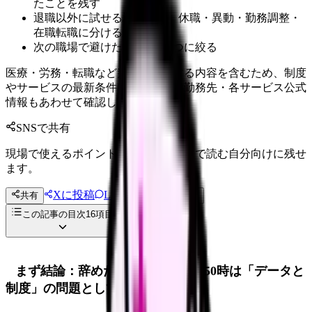
たことを残す
退職以外に試せる選択肢を、休職・異動・勤務調整・
在職転職に分ける
次の職場で避けたい条件を3つに絞る
医療・労務・転職など判断に影響する内容を含むため、制度
やサービスの最新条件は公的機関・勤務先・各サービス公式
情報もあわせて確認してください。
SNSで共有
現場で使えるポイントを、同僚やあとで読む自分向けに残せ
ます。
Xに投稿
LINE
共有
投稿文コピー
この記事の目次
16
項目
まず結論：辞めたい看護師のFAQ50時は「データと
制度」の問題として整理する