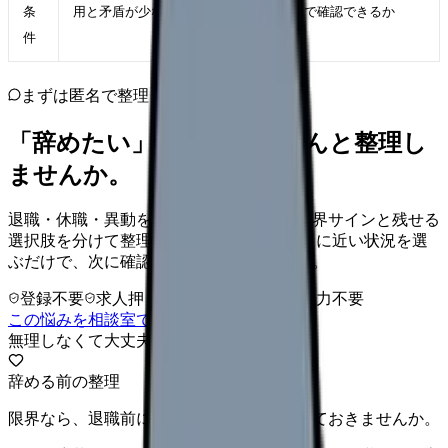
条
用と矛盾が少ない職場
で確認できるか
件
まずは匿名で整理
「辞めたい」を、カンゴさんと整理し
ませんか。
退職・休職・異動を急いで決める前に、限界サインと残せる
選択肢を分けて整理します。 「辞めたい」に近い状況を選
ぶだけで、次に確認することまで進めます。
登録不要
求人押し売りなし
病院名は入力不要
この悩みを相談室で整理する
無理しなくて大丈夫
辞める前の整理
限界なら、退職前に次の逃げ道だけ確保しておきませんか。