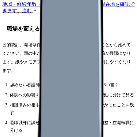
地域・経験年数・施設形態から、今の給料の現在地を確認で
きます。
進む
職場を変える前に確認する5項目
公的統計、職場条件、自分の体調記録を分けて見ることから始めて
ください。頭の中だけで考えると、つらい日ほど結論が極端になり
ます。紙やメモアプリに残すと、相談する時にも説明しやすくなり
ます。
辞めたい看護師のFAQ50と思った具体的な場面を3つ書く
体調への影響を、睡眠・食欲・涙・動悸・欠勤衝動に分けて見る
相談済みの相手、返答、変わったこと・変わらなかったことを残
す
退職以外に試せる選択肢を、休職・異動・勤務調整・在職転職に
分ける