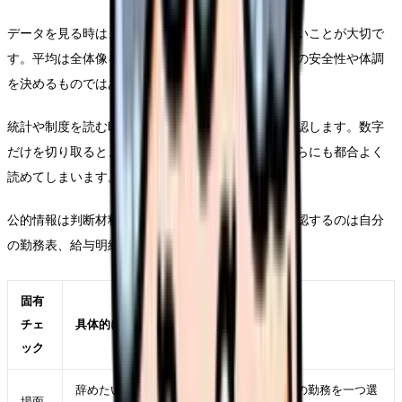
データを見る時は、自分の悩みを平均値で否定しないことが大切で
す。平均は全体像を見る道具であり、あなたの職場の安全性や体調
を決めるものではありません。
統計や制度を読む時は、年度、対象、調査範囲を確認します。数字
だけを切り取ると、辞めるべき・続けるべきのどちらにも都合よく
読めてしまいます。
公的情報は判断材料の土台です。ただし、最後に確認するのは自分
の勤務表、給与明細、体調記録、相談履歴です。
固有
チェ
具体的に見ること
ック
辞めたい看護師のFAQ50が強くなった直近の勤務を一つ選
場面