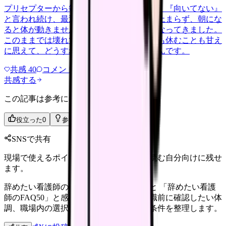
プリセプターから毎日のように『辞めれば』『向いてない』
と言われ続け、最近は職場が近づくと涙が止まらず、朝にな
ると体が動きません。食事も喉を通らなくなってきました。
このままでは壊れてしまう気がします。でも休むことも甘え
に思えて、どうすればいいのか分からないんです。
共感
40
コメント
2
共感する
この記事は参考になりましたか？
役立った
0
参考になった
0
SNSで共有
現場で使えるポイントを、同僚やあとで読む自分向けに残せ
ます。
辞めたい看護師のFAQ50時に確認すること 「辞めたい看護
師のFAQ50」と感じる看護師さんへ。退職前に確認したい体
調、職場内の選択肢、法務面、次の職場条件を整理します。