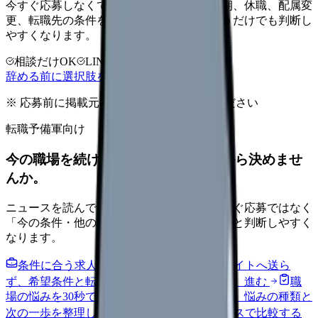
今すぐ応募しなくても大丈夫です。退職時期、休職、配属変
更、転職先の条件を第三者に整理してもらうだけでも判断し
やすくなります。
相談だけOK
LINE相談OK
完全無料
辞める前に選択肢を確認する
※ 応募前に掲載元の最新情報を確認してください
転職予備軍向け
今の職場を続けるか、条件を比べてから決めませ
んか。
ニュースを読んで不安が強くなった時は、すぐ応募ではなく
「今の条件・他の選択肢・相談先」を分けると判断しやすく
なります。
条件に合う求人通知を受け取る
外部転職サイトへ送ら
ず、希望条件と転職時期を自社で預かります。
進む
職
場の悩みを30秒で診断
辞めるべきか迷う前に、悩みの種類と
次の一歩を整理します。
進む
給料コンパスで比較する