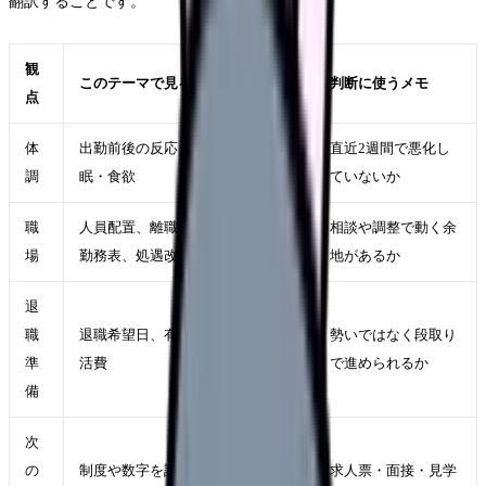
翻訳することです。
観
このテーマで見ること
判断に使うメモ
点
体
出勤前後の反応、休日の回復、睡
直近2週間で悪化し
調
眠・食欲
ていないか
職
人員配置、離職状況、教育体制、
相談や調整で動く余
場
勤務表、処遇改善の説明
地があるか
退
職
退職希望日、有休、引き継ぎ、生
勢いではなく段取り
準
活費
で進められるか
備
次
の
制度や数字を説明でき、現場の運
求人票・面接・見学