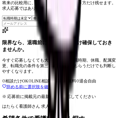
将来の比較用に、転職時期と気になる働き方だけ残せます。
求人応募ではありません。
保存
限界なら、退職前に次の逃げ道だけ確保しておき
ませんか。
今すぐ応募しなくても大丈夫です。退職時期、休職、配属変
更、転職先の条件を第三者に整理してもらうだけでも判断し
やすくなります。
相談だけOK
LINE相談OK
完全無料
退会自由
辞める前に選択肢を確認する
※ 応募前に掲載元の最新情報を確認してください
はたらく看護師さん 求人