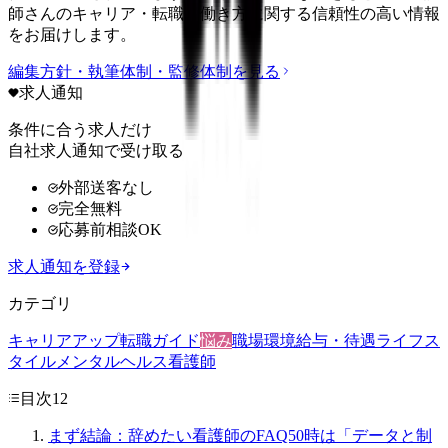
師さんのキャリア・転職・働き方に関する信頼性の高い情報
をお届けします。
編集方針・執筆体制・監修体制を見る
求人通知
条件に合う求人だけ
自社求人通知で受け取る
外部送客なし
完全無料
応募前相談OK
求人通知を登録
カテゴリ
キャリアアップ
転職ガイド
悩み
職場環境
給与・待遇
ライフス
タイル
メンタルヘルス
看護師
目次
12
まず結論：辞めたい看護師のFAQ50時は「データと制