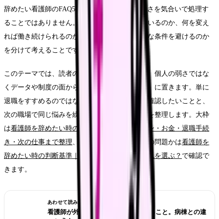
辞めたい看護師のFAQ50時に大切なのは、つらさを気合いで処理す
ることではありません。今の職場で何が起きているのか、何を変え
れば働き続けられるのか、離れるなら次にどんな条件を避けるのか
を分けて考えることです。
このテーマでは、読者の中心を「自分の悩みを、個人の弱さではな
くデータや制度の面から確認したい看護師さん」に置きます。単に
退職をすすめるのではなく、職場を変える前に確認したいことと、
次の職場で同じ悩みを繰り返さないための条件を整理します。大枠
は
看護師を辞めたい時の完全ガイド。限界サイン・お金・退職手続
き・次の仕事まで整理
、職場の問題かキャリアの問題かは
看護師を
辞めたい時の判断基準｜転職・休職・異動のどれを選ぶ？
で確認で
きます。
あわせて読みたい
看護師が外来へ転職する前に確認すること。病棟との違