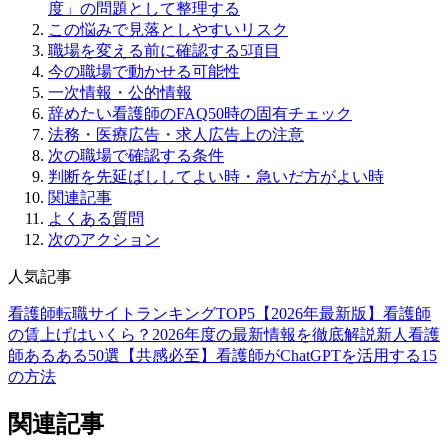
度」の問題として整理する
この悩みで見落としやすいリスク
職場を変える前に確認する5項目
今の職場で動かせる可能性
一次情報・公的情報
辞めたい看護師のFAQ50時の固有チェック
法務・医療広告・求人広告上の注意
次の職場で確認する条件
判断を先延ばししてよい時・急いだ方がよい時
関連記事
よくある質問
次のアクション
人気記事
看護師転職サイトランキングTOP5【2026年最新版】
看護師
の賃上げはいくら？2026年度の最新情報を徹底解説
新人看護
師あるある50選【共感必至】
看護師がChatGPTを活用する15
の方法
関連記事