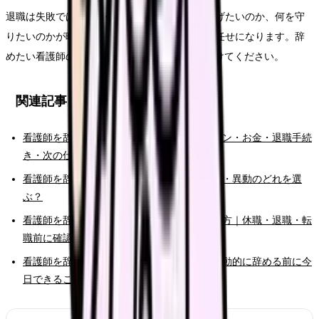
退職は失敗ではありません。ただし、何から逃げたいのか、何を守
りたいのかが曖昧なままだと、次の選択肢が運任せになります。辞
めたい看護師のFAQ50時こそ、原因と条件を分けてください。
関連記事
看護師を辞めたい時の完全ガイド。限界サイン・お金・退職手続
き・次の仕事まで整理
看護師を辞めたい時の判断基準｜転職・休職・異動のどれを選
ぶ？
看護師を辞めたいけどお金が不安な時の考え方｜休職・退職・転
職前に確認すること
看護師を辞めたいと強く思った時の初動｜衝動的に辞める前に今
日できること