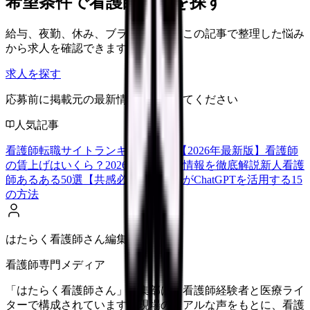
希望条件で看護師求人を探す
給与、夜勤、休み、ブランクなど、この記事で整理した悩み
から求人を確認できます。
求人を探す
応募前に掲載元の最新情報を確認してください
人気記事
看護師転職サイトランキングTOP5【2026年最新版】
看護師
の賃上げはいくら？2026年度の最新情報を徹底解説
新人看護
師あるある50選【共感必至】
看護師がChatGPTを活用する15
の方法
はたらく看護師さん編集部
看護師専門メディア
「はたらく看護師さん」編集部は、看護師経験者と医療ライ
ターで構成されています。現場のリアルな声をもとに、看護