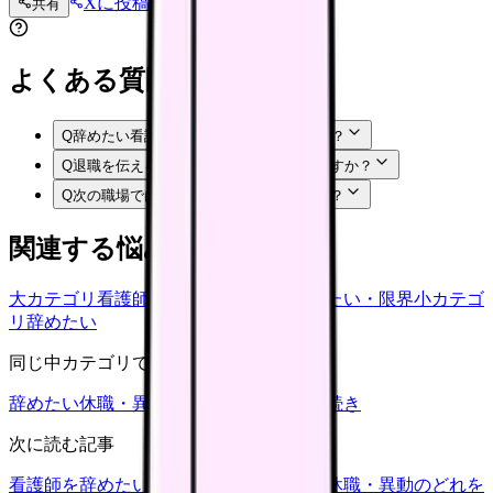
Xに投稿
LINE
共有
投稿文コピー
よくある質問
Q
辞めたい看護師のFAQ50のは甘えですか？
Q
退職を伝える前に何を準備すればいいですか？
Q
次の職場では何を確認すればいいですか？
関連する悩みカテゴリ
大カテゴリ
看護師の悩み
中カテゴリ
辞めたい・限界
小カテゴ
リ
辞めたい
同じ中カテゴリで見る
辞めたい
休職・異動
キャリア迷子
退職手続き
次に読む記事
看護師を辞めたい時の判断基準｜転職・休職・異動のどれを