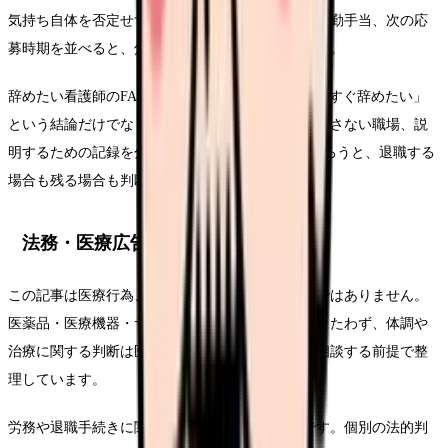
気持ち自体を否定せず、固定費、賞与、残業代、夜勤手当、次の応
募時期を並べると、焦りだけで動きにくくなります。
辞めたい看護師のFAQ50について考える時は、「今すぐ辞めたい」
という結論だけでなく、悩みを弱める条件、繰り返さない職場、説
明するための記録を分けてください。この3つがそろうと、退職する
場合も残る場合も判断がぶれにくくなります。
法務・医療広告・求人広告上の注意
この記事は医療行為、診断、治療効果を示すものではありません。
医薬品・医療機器・サプリメント等の効能効果をうたわず、体調や
治療に関する判断は医師・薬剤師などの専門職に相談する前提で整
理しています。
労務や退職手続きに関わる部分は一般的な整理です。個別の法的判