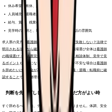
休み希望、有休、急な休みへの対応
人員補充、退職者が出た時の業務分担
給与、賞与、残業代、昇給、各種手当
見学時の説明と、現場スタッフの表情や会話の雰囲気
求人票の見方は
看護師の求人票、どこを見れば失敗しない？法律で
明示される項目から確認する読み方ガイド
、職場選び全体は
看護師
の職場選び・求人票完全ガイド。条件、教育、相談体制、見学で見
るポイント
も参考になります。給与や生活費が不安な場合は
看護師
を辞めたいけどお金が不安な時の考え方｜休職・退職・転職前に確
認すること
で先に整理してください。
判断を先延ばししてよい時・急いだ方がよい時
すぐ辞めるべきかは、テーマ名だけでは決まりません。体調、安全