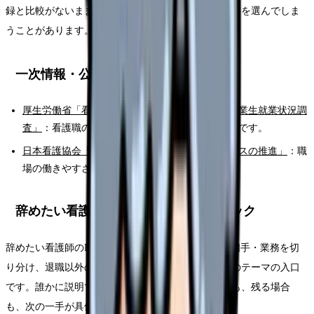
録と比較がないまま動くと、次の職場選びで同じ条件を選んでしま
うことがあります。
一次情報・公的情報
厚生労働省「看護師等学校養成所入学状況及び卒業生就業状況調
査」
：看護職の就業状況を確認する公的統計入口です。
日本看護協会「看護職のワーク・ライフ・バランスの推進」
：職
場の働きやすさを考える参照先です。
辞めたい看護師のFAQ50時の固有チェック
辞めたい看護師のFAQ50が強くなる曜日・勤務帯・相手・業務を切
り分け、退職以外の調整余地も確認することが、このテーマの入口
です。誰かに説明できる形にすると、退職する場合も、残る場合
も、次の一手が具体的になります。