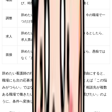
び、時間帯、相手、業務、体調を具体的に書く
辞めたい看護師のFAQ50を軽くするために、今の職場で一
調整
つだけ変えられる条件を決める
辞めたい看護師のFAQ50が次の職場でも起きるとしたら、
求人
求人票のどの項目に表れるかを考える
辞めたい看護師のFAQ50を面接で説明するなら、愚痴では
面接
なく「次に重視したい条件」に言い換える
辞めたい看護師のFAQ50という言葉をそのまま退職理由にすると、
職場にも次の応募先にも伝わりにくくなります。たとえば「この悩
みがつらい」ではなく、「夜勤回数を減らしたい」「相談先が複数
ある職場で働きたい」「教育の段階が明確な環境を選びたい」のよ
うに、条件へ変換します。