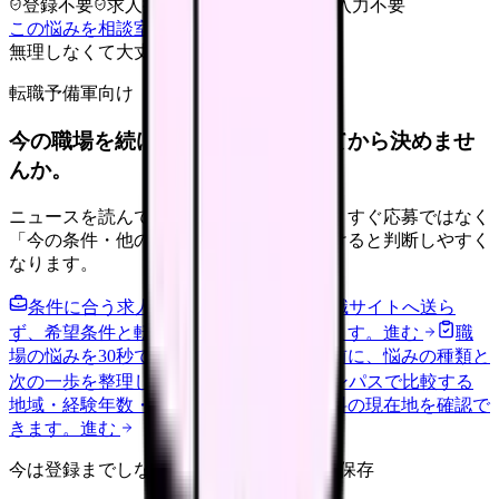
登録不要
求人押し売りなし
病院名は入力不要
この悩みを相談室で整理する
無理しなくて大丈夫
転職予備軍向け
今の職場を続けるか、条件を比べてから決めませ
んか。
ニュースを読んで不安が強くなった時は、すぐ応募ではなく
「今の条件・他の選択肢・相談先」を分けると判断しやすく
なります。
条件に合う求人通知を受け取る
外部転職サイトへ送ら
ず、希望条件と転職時期を自社で預かります。
進む
職
場の悩みを30秒で診断
辞めるべきか迷う前に、悩みの種類と
次の一歩を整理します。
進む
給料コンパスで比較する
地域・経験年数・施設形態から、今の給料の現在地を確認で
きます。
進む
今は登録までしない人向け: 希望条件だけ保存