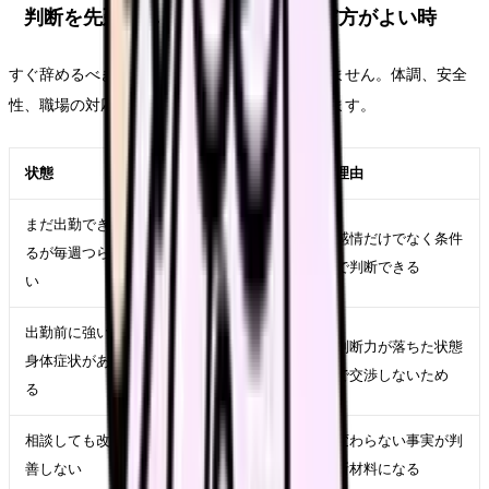
判断を先延ばししてよい時・急いだ方がよい時
すぐ辞めるべきかは、テーマ名だけでは決まりません。体調、安全
性、職場の対応、生活費、次の選択肢で変わります。
状態
近い対応
理由
まだ出勤でき
記録、相談、求人比較
感情だけでなく条件
るが毎週つら
を並行する
で判断できる
い
出勤前に強い
受診、休養、公的相談
判断力が落ちた状態
身体症状があ
先を優先する
で交渉しないため
る
相談しても改
在職転職や退職準備を
変わらない事実が判
善しない
進める
断材料になる