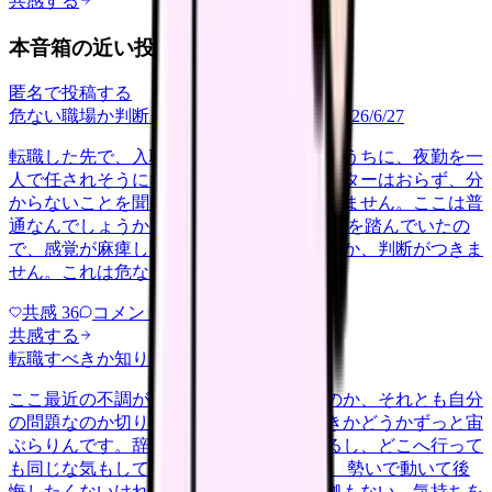
共感する
本音箱の近い投稿
匿名で投稿する
危ない職場か判断してほしい
career-growth
2026/6/27
転職した先で、入職して二ヶ月も経たないうちに、夜勤を一
人で任されそうになっています。プリセプターはおらず、分
からないことを聞ける相手も日によっていません。ここは普
通なんでしょうか。 前の職場はもっと段階を踏んでいたの
で、感覚が麻痺しているのか自分が甘いのか、判断がつきま
せん。これは危ない環境なのか…
共感
36
コメント
2
共感する
転職すべきか知りたい
other
2026/6/26
ここ最近の不調が、職場の環境のせいなのか、それとも自分
の問題なのか切り分けられず、転職すべきかどうかずっと宙
ぶらりんです。辞めれば楽になる気もするし、どこへ行って
も同じな気もして、決め手がありません。 勢いで動いて後
悔したくないけれど、このまま留まる根拠もない。気持ちを