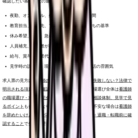
確認したい条件は次の通りです。
夜勤、オンコール、残業、前残業、記録時間
教育担当、相談先、フォロー期間、独り立ちの基準
休み希望、有休、急な休みへの対応
人員補充、退職者が出た時の業務分担
給与、賞与、残業代、昇給、各種手当
見学時の説明と、現場スタッフの表情や会話の雰囲気
求人票の見方は
看護師の求人票、どこを見れば失敗しない？法律で
明示される項目から確認する読み方ガイド
、職場選び全体は
看護師
の職場選び・求人票完全ガイド。条件、教育、相談体制、見学で見
るポイント
も参考になります。給与や生活費が不安な場合は
看護師
を辞めたいけどお金が不安な時の考え方｜休職・退職・転職前に確
認すること
で先に整理してください。