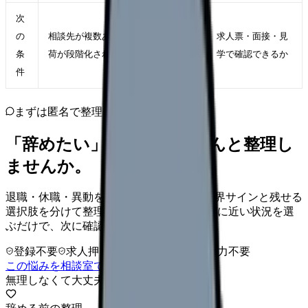
次
の
相談先が複数ある、教育や夜勤の負
求人票・面接・見
条
荷が段階化されている職場
学で確認できるか
件
まずは匿名で整理
「辞めたい」を、カンゴさんと整理し
ませんか。
退職・休職・異動を急いで決める前に、限界サインと残せる
選択肢を分けて整理します。 「辞めたい」に近い状況を選
ぶだけで、次に確認することまで進めます。
登録不要
求人押し売りなし
病院名は入力不要
この悩みを相談室で整理する
無理しなくて大丈夫