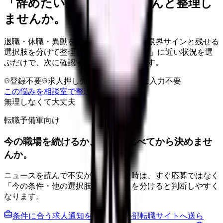
「辞めたい」を、カンゴさんと整理し
ませんか。
退職・休職・異動を急いで決める前に、限界サインと残せる
選択肢を分けて整理します。 「辞めたい」に近い状況を選
ぶだけで、次に確認することまで進めます。
登録不要
求人押し売りなし
病院名は入力不要
この悩みを相談室で整理する
無理しなくて大丈夫
転職予備軍向け
今の職場を続けるか、条件を比べてから決めませ
んか。
ニュースを読んで不安が強くなった時は、すぐ応募ではなく
「今の条件・他の選択肢・相談先」を分けると判断しやすく
なります。
条件に合う求人通知を受け取る
外部転職サイトへ送ら