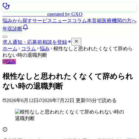
はたらく看護師さん
operated by GXO
悩みから探す
サービス
ニュース
コラム
本音箱
医療機関の方へ
年収診断
求人通知・応募前相談を登録
ホーム
コラム
悩み
根性なしと思われたくなくて辞めら
れない時の退職判断
悩み
根性なしと思われたくなくて辞められ
ない時の退職判断
2026年6月12日
2026年7月22日
更新
5
分で読める