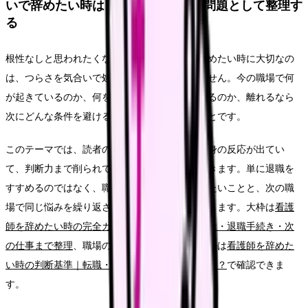
いで辞めたい時は「心身の安全」の問題として整理す
る
根性なしと思われたくなくて辞められないで辞めたい時に大切なの
は、つらさを気合いで処理することではありません。今の職場で何
が起きているのか、何を変えれば働き続けられるのか、離れるなら
次にどんな条件を避けるのかを分けて考えることです。
このテーマでは、読者の中心を「出勤前から心身の反応が出てい
て、判断力まで削られている看護師さん」に置きます。単に退職を
すすめるのではなく、職場を変える前に確認したいことと、次の職
場で同じ悩みを繰り返さないための条件を整理します。大枠は
看護
師を辞めたい時の完全ガイド。限界サイン・お金・退職手続き・次
の仕事まで整理
、職場の問題かキャリアの問題かは
看護師を辞めた
い時の判断基準｜転職・休職・異動のどれを選ぶ？
で確認できま
す。