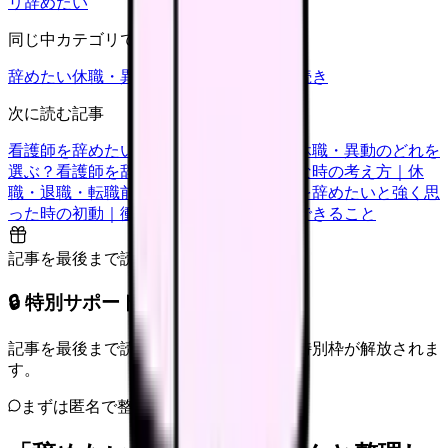
リ
辞めたい
同じ中カテゴリで見る
辞めたい
休職・異動
キャリア迷子
退職手続き
次に読む記事
看護師を辞めたい時の判断基準｜転職・休職・異動のどれを
選ぶ？
看護師を辞めたいけどお金が不安な時の考え方｜休
職・退職・転職前に確認すること
看護師を辞めたいと強く思
った時の初動｜衝動的に辞める前に今日できること
記事を最後まで読むと解放
🔒 特別サポート枠（未開放）
記事を最後まで読むと、転職サポートの特別枠が解放されま
す。
まずは匿名で整理