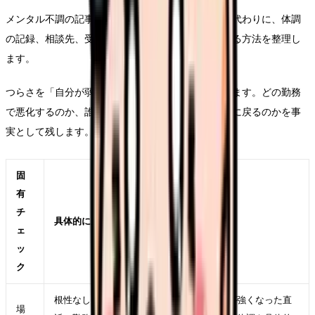
メンタル不調の記事では、病名を決めつけません。代わりに、体調
の記録、相談先、受診の必要性、仕事から距離を取る方法を整理し
ます。
つらさを「自分が弱い」に変換すると、相談が遅れます。どの勤務
で悪化するのか、誰との関係で緊張するのか、休日に戻るのかを事
実として残します。
固
有
チ
具体的に見ること
ェ
ッ
ク
根性なしと思われたくなくて辞められないが強くなった直
場