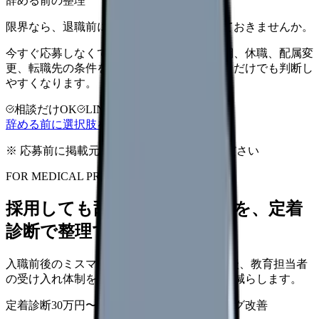
辞める前の整理
限界なら、退職前に次の逃げ道だけ確保しておきませんか。
今すぐ応募しなくても大丈夫です。退職時期、休職、配属変
更、転職先の条件を第三者に整理してもらうだけでも判断し
やすくなります。
相談だけOK
LINE相談OK
完全無料
辞める前に選択肢を確認する
※ 応募前に掲載元の最新情報を確認してください
FOR MEDICAL PROVIDERS
採用しても辞めてしまう原因を、定着
診断で整理できます
入職前後のミスマッチ、初月面談、3ヶ月面談、教育担当者
の受け入れ体制を見直し、早期離職の再発を減らします。
定着診断
30万円〜
面談シート
オンボーディング改善