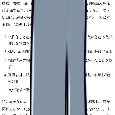
睡眠・食欲・涙・動悸・欠勤衝動を記録し、受診や公的相談先を先
に確保することから始めてください。頭の中だけで考えると、つら
い日ほど結論が極端になります。紙やメモアプリに残すと、相談す
る時にも説明しやすくなります。
根性なしと思われたくなくて辞められないで辞めたいと思った具
体的な場面を3つ書く
体調への影響を、睡眠・食欲・涙・動悸・欠勤衝動に分けて見る
相談済みの相手、返答、変わったこと・変わらなかったことを残
す
退職以外に試せる選択肢を、休職・異動・勤務調整・在職転職に
分ける
次の職場で避けたい条件を3つに絞る
特に重要なのは、相談の有無ではなく「具体的に何を相談し、何が
変わらなかったか」です。相談したのに状況が変わらないなら、退