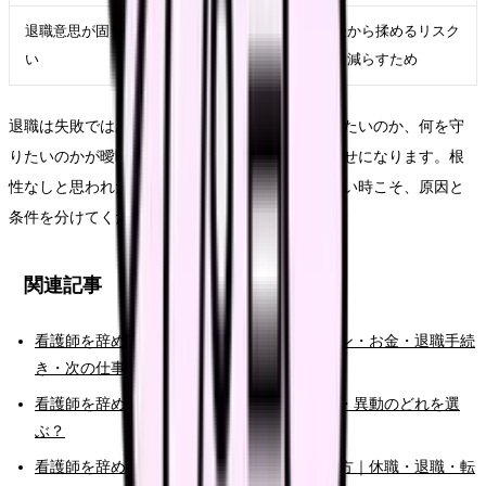
退職意思が固
退職日、有休、引き継
後から揉めるリスク
い
ぎ、書面記録を整える
を減らすため
退職は失敗ではありません。ただし、何から逃げたいのか、何を守
りたいのかが曖昧なままだと、次の選択肢が運任せになります。根
性なしと思われたくなくて辞められないで辞めたい時こそ、原因と
条件を分けてください。
関連記事
看護師を辞めたい時の完全ガイド。限界サイン・お金・退職手続
き・次の仕事まで整理
看護師を辞めたい時の判断基準｜転職・休職・異動のどれを選
ぶ？
看護師を辞めたいけどお金が不安な時の考え方｜休職・退職・転