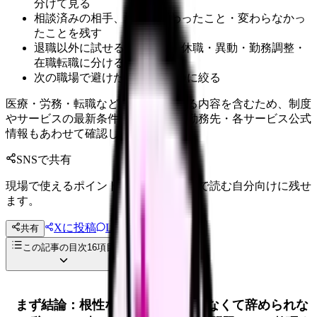
分けて見る
相談済みの相手、返答、変わったこと・変わらなかっ
たことを残す
退職以外に試せる選択肢を、休職・異動・勤務調整・
在職転職に分ける
次の職場で避けたい条件を3つに絞る
医療・労務・転職など判断に影響する内容を含むため、制度
やサービスの最新条件は公的機関・勤務先・各サービス公式
情報もあわせて確認してください。
SNSで共有
現場で使えるポイントを、同僚やあとで読む自分向けに残せ
ます。
Xに投稿
LINE
共有
投稿文コピー
この記事の目次
16
項目
まず結論：根性なしと思われたくなくて辞められな