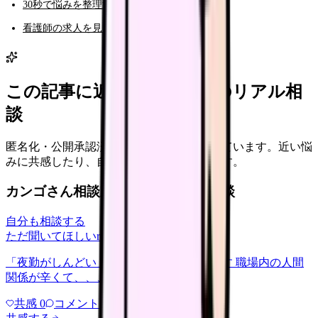
30秒で悩みを整理する（悩み診断）
看護師の求人を見る
この記事に近い看護師さんのリアル相
談
匿名化・公開承認済みの本音だけを表示しています。近い悩
みに共感したり、自分の状況を投稿できます。
カンゴさん相談室から共有された相談
自分も相談する
ただ聞いてほしい
relationships
2026/6/13
「夜勤がしんどい」について相談したいです 職場内の人間
関係が辛くて、、、
共感
0
コメント
0