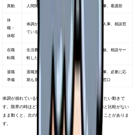
異動
人間関係や診療科相性が主因
師長、人事、看護部
休
体調が落ち、判断力も下がっ
主治医、人事、相談窓
職・
ている
口
休暇
在職
生活費を守りながら条件を比
自分、家族、相談サー
転職
較したい
ビス
退職
退職意思が固く、引き継ぎ時
職場、人事、必要に応
準備
期も見えている
じて外部窓口
体調が崩れている状態で退職届だけを急ぐことは避けたい動きで
す。限界の時ほど早く終わらせたくなりますが、記録と比較がない
まま動くと、次の職場選びで同じ条件を選んでしまうことがありま
す。