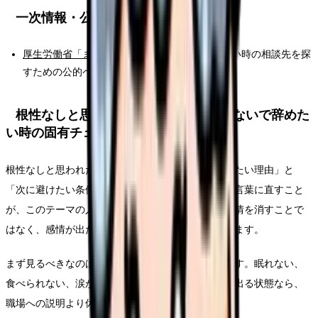
一次情報・公的情報
厚生労働省「まもろうよこころ」
：つらさが強い時の相談先を探
すための公的ページです。
根性なしと思われたくなくて辞められないで辞めた
い時の固有チェック
根性なしと思われたくなくて辞められないを「辞めたい理由」と
「次に避けたい条件」に分けて、面接で確認できる言葉に直すこと
が、このテーマの入口です。納得できる判断は、感情を消すことで
はなく、感情が出た背景を確認することから始まります。
まず見るべきなのは、退職の正しさではなく安全です。眠れない、
食べられない、涙が止まらない、出勤前に吐き気が出る状態なら、
職場への説明より休む段取りを先に置きます。