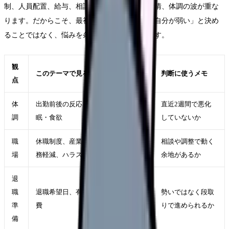
制、人員配置、給与、相談できる相手、家庭事情、体調の波が重な
ります。だからこそ、最初にやるべきことは「自分が弱い」と決め
ることではなく、悩みを条件に翻訳することです。
観
このテーマで見ること
判断に使うメモ
点
体
出勤前後の反応、休日の回復、睡
直近2週間で悪化
調
眠・食欲
していないか
職
休職制度、産業保健、配置転換、勤
相談や調整で動く
場
務軽減、ハラスメント相談窓口
余地があるか
退
職
退職希望日、有休、引き継ぎ、生活
勢いではなく段取
準
費
りで進められるか
備