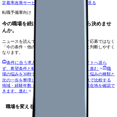
定着率改善サービスを相談
サービス詳細を見る
転職予備軍向け
今の職場を続けるか、条件を比べてから決めませ
んか。
ニュースを読んで不安が強くなった時は、すぐ応募ではなく
「今の条件・他の選択肢・相談先」を分けると判断しやすく
なります。
条件に合う求人通知を受け取る
外部転職サイトへ送ら
ず、希望条件と転職時期を自社で預かります。
進む
職
場の悩みを30秒で診断
辞めるべきか迷う前に、悩みの種類と
次の一歩を整理します。
進む
給料コンパスで比較する
地域・経験年数・施設形態から、今の給料の現在地を確認で
きます。
進む
職場を変える前に確認する5項目