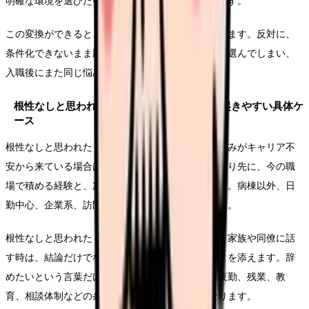
明確な環境を選びたい」のように、条件へ変換します。
この変換ができると、求人を見る時の精度が上がります。反対に、
条件化できないまま応募すると、給与や通勤だけで選んでしまい、
入職後にまた同じ悩みが再燃することがあります。
根性なしと思われたくなくて辞められないで起きやすい具体ケ
ース
根性なしと思われたくなくて辞められないという悩みがキャリア不
安から来ている場合は、看護師を続けるかどうかより先に、今の職
場で積める経験と、次に伸ばしたい経験を分けます。病棟以外、日
勤中心、企業系、訪問看護などの条件を比較します。
根性なしと思われたくなくて辞められないについて家族や同僚に話
す時は、結論だけでなく「何が変われば働けるか」を添えます。辞
めたいという言葉だけでは反対されやすくても、夜勤、残業、教
育、相談体制などの条件にすると共有しやすくなります。