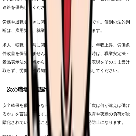
連絡を優先してください。
労務や退職手続きに関わる部分は一般的な整理です。個別の法的判
断は、雇用契約、就業規則、事実関係で変わります。
求人・転職・給与に関する内容は、内定、採用、年収上昇、労働条
件改善を保証しません。求人票や紹介文を見る時は、職業安定法・
景品表示法の観点から、断定的に有利に見える表現をそのまま受け
取らず、労働条件通知書や面接で具体的に確認してください。
次の職場で確認する条件
安全確保を優先するなら、求人票を見る前に「次は何が違えば働け
るか」を言語化します。相談先が複数ある、教育や夜勤の負荷が段
階化されている職場ことが、このテーマの再発防止になります。