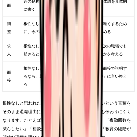
近の勤務を一つ選び、時間帯、相手、業務、体調を具体的
面
に書く
調
根性なしと思われたくなくて辞められないを軽くするため
整
に、今の職場で一つだけ変えられる条件を決める
求
根性なしと思われたくなくて辞められないが次の職場でも
人
起きるとしたら、求人票のどの項目に表れるかを考える
根性なしと思われたくなくて辞められないを面接で説明す
面
るなら、愚痴ではなく「次に重視したい条件」に言い換え
接
る
根性なしと思われたくなくて辞められないで辞めたいという言葉を
そのまま退職理由にすると、職場にも次の応募先にも伝わりにくく
なります。たとえば「この悩みがつらい」ではなく、「夜勤回数を
減らしたい」「相談先が複数ある職場で働きたい」「教育の段階が