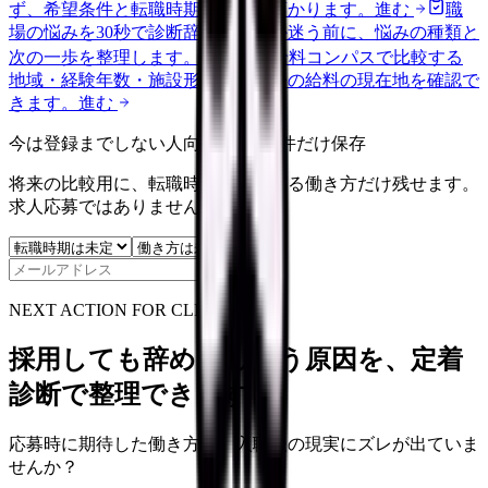
ず、希望条件と転職時期を自社で預かります。
進む
職
場の悩みを30秒で診断
辞めるべきか迷う前に、悩みの種類と
次の一歩を整理します。
進む
給料コンパスで比較する
地域・経験年数・施設形態から、今の給料の現在地を確認で
きます。
進む
今は登録までしない人向け: 希望条件だけ保存
将来の比較用に、転職時期と気になる働き方だけ残せます。
求人応募ではありません。
保存
NEXT ACTION FOR CLINICS
採用しても辞めてしまう原因を、定着
診断で整理できます
応募時に期待した働き方と、入職後の現実にズレが出ていま
せんか？