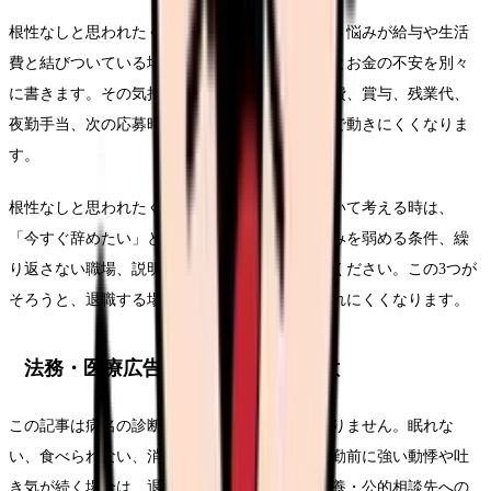
根性なしと思われたくなくて辞められないという悩みが給与や生活
費と結びついている場合は、退職したい気持ちとお金の不安を別々
に書きます。その気持ち自体を否定せず、固定費、賞与、残業代、
夜勤手当、次の応募時期を並べると、焦りだけで動きにくくなりま
す。
根性なしと思われたくなくて辞められないについて考える時は、
「今すぐ辞めたい」という結論だけでなく、悩みを弱める条件、繰
り返さない職場、説明するための記録を分けてください。この3つが
そろうと、退職する場合も残る場合も判断がぶれにくくなります。
法務・医療広告・求人広告上の注意
この記事は病名の診断や治療方針の提示ではありません。眠れな
い、食べられない、消えたい気持ちがある、出勤前に強い動悸や吐
き気が続く場合は、退職判断より先に受診・休養・公的相談先への