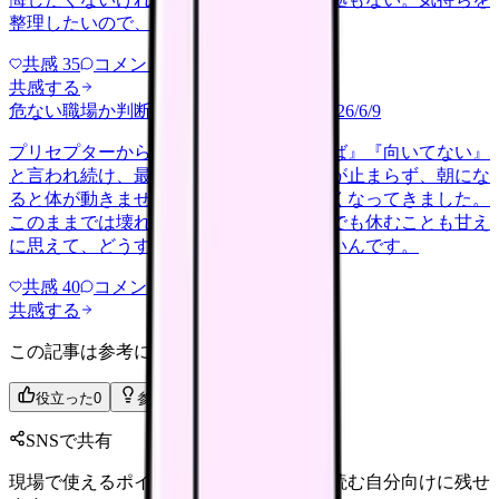
整理したいので、判断材料の集…
共感
35
コメント
2
共感する
危ない職場か判断してほしい
harassment
2026/6/9
プリセプターから毎日のように『辞めれば』『向いてない』
と言われ続け、最近は職場が近づくと涙が止まらず、朝にな
ると体が動きません。食事も喉を通らなくなってきました。
このままでは壊れてしまう気がします。でも休むことも甘え
に思えて、どうすればいいのか分からないんです。
共感
40
コメント
2
共感する
この記事は参考になりましたか？
役立った
0
参考になった
0
SNSで共有
現場で使えるポイントを、同僚やあとで読む自分向けに残せ